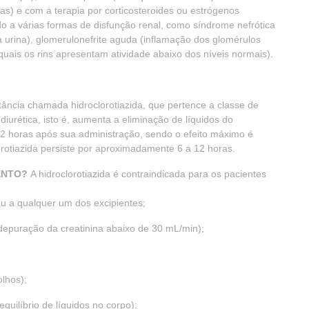
s) e com a terapia por corticosteroides ou estrógenos
o a várias formas de disfunção renal, como síndrome nefrótica
 urina), glomerulonefrite aguda (inflamação dos glomérulos
 quais os rins apresentam atividade abaixo dos níveis normais).
ncia chamada hidroclorotiazida, que pertence a classe de
iurética, isto é, aumenta a eliminação de líquidos do
e 2 horas após sua administração, sendo o efeito máximo é
orotiazida persiste por aproximadamente 6 a 12 horas.
ENTO?
A hidroclorotiazida é contraindicada para os pacientes
 ou a qualquer um dos excipientes;
epuração da creatinina abaixo de 30 mL/min);
olhos);
equilíbrio de líquidos no corpo);