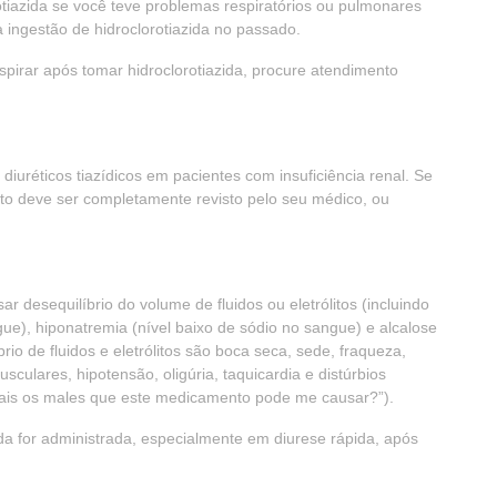
iazida se você teve problemas respiratórios ou pulmonares
a ingestão de hidroclorotiazida no passado.
spirar após tomar hidroclorotiazida, procure atendimento
iuréticos tiazídicos em pacientes com insuficiência renal. Se
nto deve ser completamente revisto pelo seu médico, ou
ar desequilíbrio do volume de fluidos ou eletrólitos (incluindo
ue), hiponatremia (nível baixo de sódio no sangue) e alcalose
brio de fluidos e eletrólitos são boca seca, sede, fraqueza,
usculares, hipotensão, oligúria, taquicardia e distúrbios
Quais os males que este medicamento pode me causar?”).
da for administrada, especialmente em diurese rápida, após