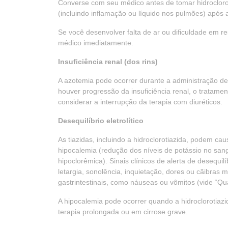
Converse com seu médico antes de tomar hidroclorot
(incluindo inflamação ou líquido nos pulmões) após 
Se você desenvolver falta de ar ou dificuldade em re
médico imediatamente.
Insuficiência renal (dos rins)
A azotemia pode ocorrer durante a administração de d
houver progressão da insuficiência renal, o tratame
considerar a interrupção da terapia com diuréticos.
Desequilíbrio eletrolítico
As tiazidas, incluindo a hidroclorotiazida, podem caus
hipocalemia (redução dos níveis de potássio no sang
hipoclorêmica). Sinais clínicos de alerta de desequilí
letargia, sonolência, inquietação, dores ou cãibras m
gastrintestinais, como náuseas ou vômitos (vide “
A hipocalemia pode ocorrer quando a hidroclorotiazi
terapia prolongada ou em cirrose grave.