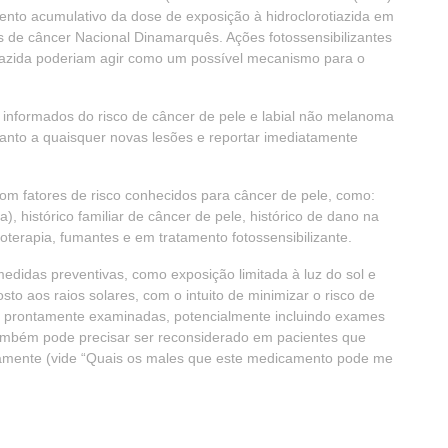
to acumulativo da dose de exposição à hidroclorotiazida em
s de câncer Nacional Dinamarquês. Ações fotossensibilizantes
tiazida poderiam agir como um possível mecanismo para o
 informados do risco de câncer de pele e labial não melanoma
uanto a quaisquer novas lesões e reportar imediatamente
m fatores de risco conhecidos para câncer de pele, como:
ra), histórico familiar de câncer de pele, histórico de dano na
ioterapia, fumantes e em tratamento fotossensibilizante.
didas preventivas, como exposição limitada à luz do sol e
to aos raios solares, com o intuito de minimizar o risco de
r prontamente examinadas, potencialmente incluindo exames
 também pode precisar ser reconsiderado em pacientes que
iamente (vide “Quais os males que este medicamento pode me