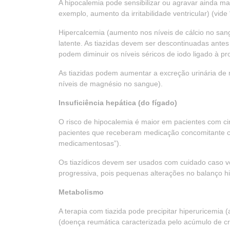
A hipocalemia pode sensibilizar ou agravar ainda mai
exemplo, aumento da irritabilidade ventricular) (v
Hipercalcemia (aumento nos níveis de cálcio no sang
latente. As tiazidas devem ser descontinuadas antes 
podem diminuir os níveis séricos de iodo ligado à p
As tiazidas podem aumentar a excreção urinária de
níveis de magnésio no sangue).
Insuficiência hepática (do fígado)
O risco de hipocalemia é maior em pacientes com c
pacientes que receberam medicação concomitante co
medicamentosas”).
Os tiazídicos devem ser usados com cuidado caso vo
progressiva, pois pequenas alterações no balanço hi
Metabolismo
A terapia com tiazida pode precipitar hiperuricemia
(doença reumática caracterizada pelo acúmulo de cris