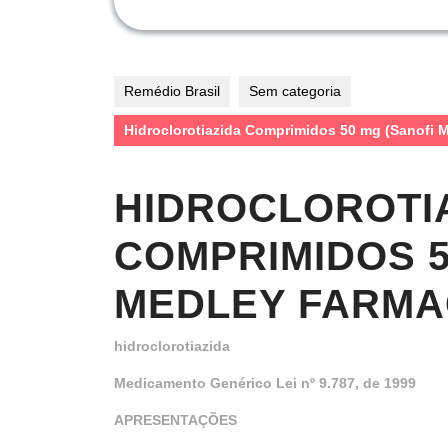
Remédio Brasil
Sem categoria
Hidroclorotiazida Comprimidos 50 mg (Sanofi M
HIDROCLOROTI
COMPRIMIDOS 5
MEDLEY FARMAC
hidroclorotiazida
Medicamento Genérico Lei nº 9.787, de 1999
APRESENTAÇÕES