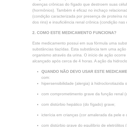
doenças crônicas do fígado que destroem suas célula
(hormônios). Também é eficaz no inchaço relacionad
(condição caracterizada por presença de proteína na
dos rins) e insuficiência renal crônica (condição nas
2. COMO ESTE MEDICAMENTO FUNCIONA?
Este medicamento possui em sua fórmula uma substâ
substâncias tiazídas. Esta substância tem uma ação d
organismo através da urina. O início de ação ocorr
alcançado após cerca de 4 horas. A ação da hidrocl
QUANDO NÃO DEVO USAR ESTE MEDICAM
com:
hipersensibilidade (alergia) à hidroclorotiazida
com comprometimento grave da função renal (d
com distúrbio hepático (do fígado) grave;
icterícia em crianças (cor amalerada da pele e 
com distúrbio grave do equilíbrio de eletrólitos (