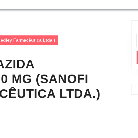
edley Farmacêutica Ltda.)
AZIDA
0 MG (SANOFI
ÊUTICA LTDA.)