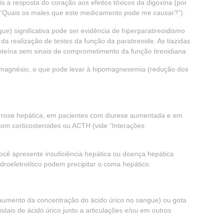
s a resposta do coração aos efeitos tóxicos da digoxina (por
ide “Quais os males que este medicamento pode me causar?”).
ue) significativa pode ser evidência de hiperparatireoidismo
da realização de testes da função da paratireoide. As tiazidas
roteína sem sinais de comprometimento da função tireoidiana.
 magnésio, o que pode levar à hipomagnesemia (redução dos
irrose hepática, em pacientes com diurese aumentada e em
m corticosteroides ou ACTH (vide “Interações
cê apresente insuficiência hepática ou doença hepática
droeletrolítico podem precipitar o coma hepático.
 (aumento da concentração do ácido úrico no sangue) ou gota
tais de ácido úrico junto a articulações e/ou em outros