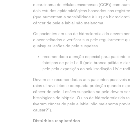
e carcinoma de células escamosas (CCE)) com aumen
dois estudos epidemiológicos baseados nos registro
(que aumentam a sensibilidade à luz) da hidrocloro
câncer de pele e labial não melanoma.
Os pacientes em uso de hidroclorotiazida devem ser
e aconselhados a verificar sua pele regularmente q
quaisquer lesões de pele suspeitas.
recomendado atenção especial para paciente co
fototipos de pele I e II (pele branca pálida e cla
pele pela exposição ao sol/ irradiação UV e rad
Devem ser recomendadas aos pacientes possíveis me
raios ultravioletas e adequada proteção quando expos
câncer de pele. Lesões suspeitas na pele devem se
histológicos de biópsia. O uso de hidroclorotiazida
tiveram câncer de pele e labial não melanoma prev
causar
?
”).
Distúrbios respiratórios