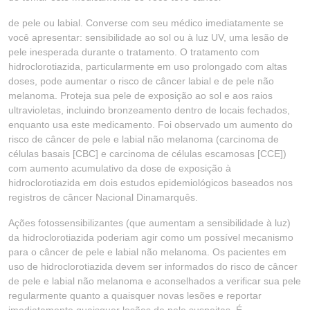
de pele ou labial. Converse com seu médico imediatamente se
você apresentar: sensibilidade ao sol ou à luz UV, uma lesão de
pele inesperada durante o tratamento. O tratamento com
hidroclorotiazida, particularmente em uso prolongado com altas
doses, pode aumentar o risco de câncer labial e de pele não
melanoma. Proteja sua pele de exposição ao sol e aos raios
ultravioletas, incluindo bronzeamento dentro de locais fechados,
enquanto usa este medicamento. Foi observado um aumento do
risco de câncer de pele e labial não melanoma (carcinoma de
células basais [CBC] e carcinoma de células escamosas [CCE])
com aumento acumulativo da dose de exposição à
hidroclorotiazida em dois estudos epidemiológicos baseados nos
registros de câncer Nacional Dinamarquês.
Ações fotossensibilizantes (que aumentam a sensibilidade à luz)
da hidroclorotiazida poderiam agir como um possível mecanismo
para o câncer de pele e labial não melanoma. Os pacientes em
uso de hidroclorotiazida devem ser informados do risco de câncer
de pele e labial não melanoma e aconselhados a verificar sua pele
regularmente quanto a quaisquer novas lesões e reportar