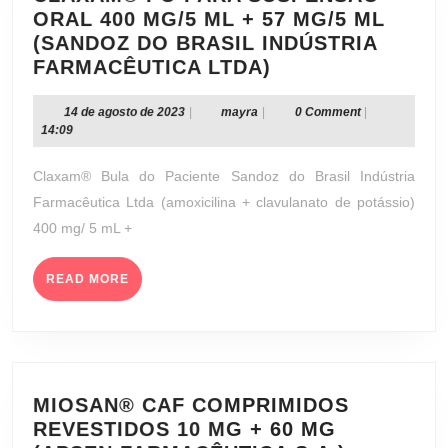
ORAL 400 MG/5 ML + 57 MG/5 ML
(SANDOZ DO BRASIL INDÚSTRIA
CLAXAM®
FARMACÊUTICA LTDA)
PÓ
PARA
14
mayra
14 de agosto de 2023
|
mayra
|
0 Comment
|
de
14:09
SUSPENSÃO
agosto
ORAL
de
Claxam® Bula do Paciente Sandoz do Brasil Indústria
400
2023
Farmacêutica Ltda (amoxicilina + clavulanato de potássio)
MG/5
400 mg/ 5 mL +
ML
+
READ
57
READ MORE
MORE
MG/5
ML
(SANDOZ
DO
BRASIL
MIOSAN® CAF COMPRIMIDOS
INDÚSTRIA
REVESTIDOS 10 MG + 60 MG