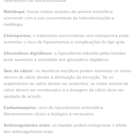
hipertensivo da hidroclorotiazida.
Metildopa:
houve relatos isolados de anemia hemolítica
ocorrendo com o uso concomitante de hidroclorotiazida e
metildopa.
Ciclosporina:
o tratamento concomitante com ciclosporina pode
aumentar o risco de hiperuricemia e complicações do tipo gota.
Glicosídeos digitálicos:
a hipocalemia induzida pelas tiazidas
pode aumentar a toxicidade dos glicosídeos digitálicos.
Sais de cálcio:
os diuréticos tiazídicos podem aumentar os níveis
séricos de cálcio devido à diminuição da excreção. Se os
suplementos de cálcio devem ser prescritos, os níveis séricos de
cálcio devem ser monitorados e a dosagem de cálcio deve ser
ajustada de acordo.
Carbamazepina:
risco de hiponatremia sintomática.
Monitoramento clínico e biológico é necessário.
Anticoagulantes orais:
as tiazidas podem antagonizar o efeito
dos anticoagulantes orais.