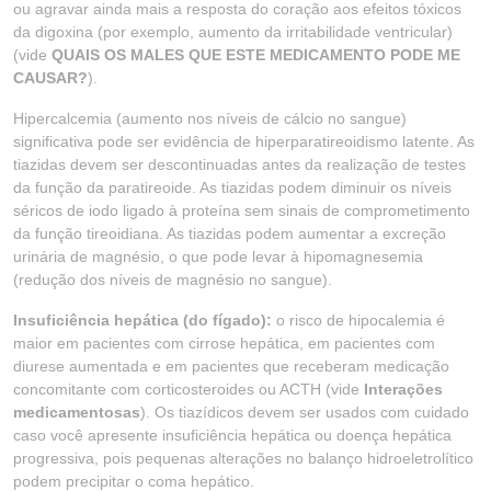
ou agravar ainda mais a resposta do coração aos efeitos tóxicos
da digoxina (por exemplo, aumento da irritabilidade ventricular)
(vide
QUAIS OS MALES QUE ESTE MEDICAMENTO PODE ME
CAUSAR?
).
Hipercalcemia (aumento nos níveis de cálcio no sangue)
significativa pode ser evidência de hiperparatireoidismo latente. As
tiazidas devem ser descontinuadas antes da realização de testes
da função da paratireoide. As tiazidas podem diminuir os níveis
séricos de iodo ligado à proteína sem sinais de comprometimento
da função tireoidiana. As tiazidas podem aumentar a excreção
urinária de magnésio, o que pode levar à hipomagnesemia
(redução dos níveis de magnésio no sangue).
Insuficiência hepática (do fígado):
o risco de hipocalemia é
maior em pacientes com cirrose hepática, em pacientes com
diurese aumentada e em pacientes que receberam medicação
concomitante com corticosteroides ou ACTH (vide
Interações
medicamentosas
). Os tiazídicos devem ser usados com cuidado
caso você apresente insuficiência hepática ou doença hepática
progressiva, pois pequenas alterações no balanço hidroeletrolítico
podem precipitar o coma hepático.