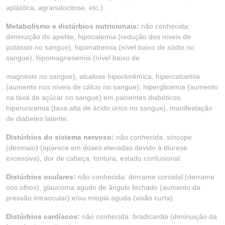
aplástica, agranulocitose, etc.).
Metabolismo e distúrbios nutricionais:
não conhecida:
diminuição do apetite, hipocalemia (redução dos níveis de
potássio no sangue), hiponatremia (nível baixo de sódio no
sangue), hipomagnesemia (nível baixo de
magnésio no sangue), alcalose hipoclorêmica, hipercalcemia
(aumento nos níveis de cálcio no sangue), hiperglicemia (aumento
na taxa de açúcar no sangue) em pacientes diabéticos,
hiperuricemia (taxa alta de ácido úrico no sangue), manifestação
de diabetes latente.
Distúrbios do sistema nervoso:
não conhecida: síncope
(desmaio) (aparece em doses elevadas devido à diurese
excessiva), dor de cabeça, tontura, estado confusional.
Distúrbios oculares:
não conhecida: derrame coroidal (derrame
nos olhos), glaucoma agudo de ângulo fechado (aumento da
pressão intraocular) e/ou miopia aguda (visão curta).
Distúrbios cardíacos:
não conhecida: bradicardia (diminuição da