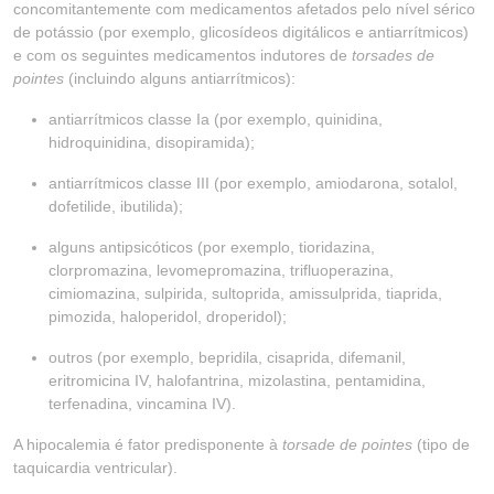
concomitantemente com medicamentos afetados pelo nível sérico
de potássio (por exemplo, glicosídeos digitálicos e antiarrítmicos)
e com os seguintes medicamentos indutores de
torsades de
pointes
(incluindo alguns antiarrítmicos):
antiarrítmicos classe Ia (por exemplo, quinidina,
hidroquinidina, disopiramida);
antiarrítmicos classe III (por exemplo, amiodarona, sotalol,
dofetilide, ibutilida);
alguns antipsicóticos (por exemplo, tioridazina,
clorpromazina, levomepromazina, trifluoperazina,
cimiomazina, sulpirida, sultoprida, amissulprida, tiaprida,
pimozida, haloperidol, droperidol);
outros (por exemplo, bepridila, cisaprida, difemanil,
eritromicina IV, halofantrina, mizolastina, pentamidina,
terfenadina, vincamina IV).
A hipocalemia é fator predisponente à
torsade de pointes
(tipo de
taquicardia ventricular).