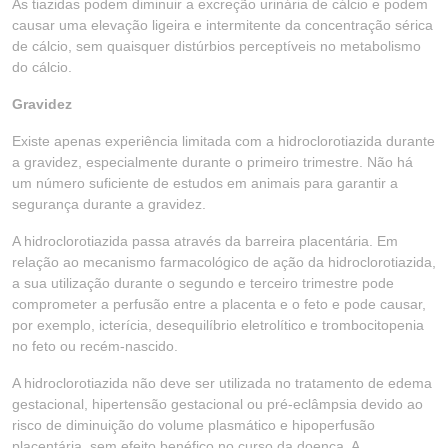
As tiazidas podem diminuir a excreção urinária de cálcio e podem
causar uma elevação ligeira e intermitente da concentração sérica
de cálcio, sem quaisquer distúrbios perceptíveis no metabolismo
do cálcio.
Gravidez
Existe apenas experiência limitada com a hidroclorotiazida durante
a gravidez, especialmente durante o primeiro trimestre. Não há
um número suficiente de estudos em animais para garantir a
segurança durante a gravidez.
A hidroclorotiazida passa através da barreira placentária. Em
relação ao mecanismo farmacológico de ação da hidroclorotiazida,
a sua utilização durante o segundo e terceiro trimestre pode
comprometer a perfusão entre a placenta e o feto e pode causar,
por exemplo, icterícia, desequilíbrio eletrolítico e trombocitopenia
no feto ou recém-nascido.
A hidroclorotiazida não deve ser utilizada no tratamento de edema
gestacional, hipertensão gestacional ou pré-eclâmpsia devido ao
risco de diminuição do volume plasmático e hipoperfusão
placentária, sem efeito benéfico no curso da doença. A