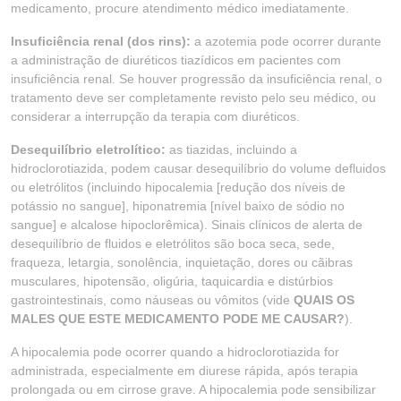
medicamento, procure atendimento médico imediatamente.
Insuficiência renal (dos rins):
a azotemia pode ocorrer durante
a administração de diuréticos tiazídicos em pacientes com
insuficiência renal. Se houver progressão da insuficiência renal, o
tratamento deve ser completamente revisto pelo seu médico, ou
considerar a interrupção da terapia com diuréticos.
Desequilíbrio eletrolítico:
as tiazidas, incluindo a
hidroclorotiazida, podem causar desequilíbrio do volume defluidos
ou eletrólitos (incluindo hipocalemia [redução dos níveis de
potássio no sangue], hiponatremia [nível baixo de sódio no
sangue] e alcalose hipoclorêmica). Sinais clínicos de alerta de
desequilíbrio de fluidos e eletrólitos são boca seca, sede,
fraqueza, letargia, sonolência, inquietação, dores ou cãibras
musculares, hipotensão, oligúria, taquicardia e distúrbios
gastrointestinais, como náuseas ou vômitos (vide
QUAIS OS
MALES QUE ESTE MEDICAMENTO PODE ME CAUSAR?
).
A hipocalemia pode ocorrer quando a hidroclorotiazida for
administrada, especialmente em diurese rápida, após terapia
prolongada ou em cirrose grave. A hipocalemia pode sensibilizar