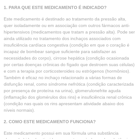
1. PARA QUE ESTE MEDICAMENTO É INDICADO?
Este medicamento é destinado ao tratamento da pressão alta,
quer isoladamente ou em associação com outros fármacos anti-
hipertensivos (medicamentos que tratam a pressão alta). Pode ser
ainda utilizado no tratamento dos inchaços associados com
insuficiência cardíaca congestiva (condição em que o coração é
incapaz de bombear sangue suficiente para satisfazer as
necessidades do corpo), cirrose hepática (condição ocasionada
por certas doenças crônicas do fígado que destroem suas células)
e com a terapia por corticosteroides ou estrógenos (hormônios).
Também é eficaz no inchaço relacionado a várias formas de
disfunção renal, como síndrome nefrótica (condição caracterizada
por presença de proteína na urina), glomerulonefrite aguda
(inflamação dos glomérulos dos rins) e insuficiência renal crônica
(condição nas quais os rins apresentam atividade abaixo dos
níveis normais).
2. COMO ESTE MEDICAMENTO FUNCIONA?
Este medicamento possui em sua fórmula uma substância