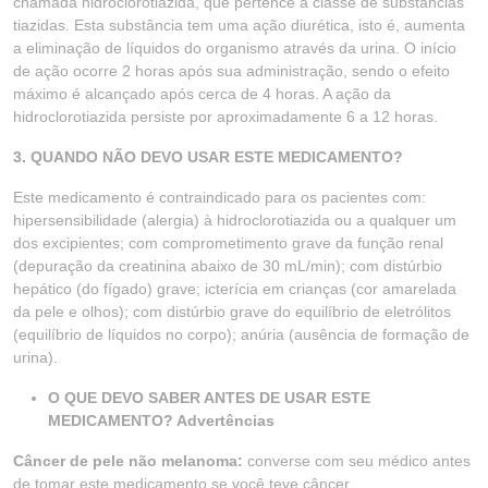
chamada hidroclorotiazida, que pertence à classe de substâncias
tiazidas. Esta substância tem uma ação diurética, isto é, aumenta
a eliminação de líquidos do organismo através da urina. O início
de ação ocorre 2 horas após sua administração, sendo o efeito
máximo é alcançado após cerca de 4 horas. A ação da
hidroclorotiazida persiste por aproximadamente 6 a 12 horas.
3. QUANDO NÃO DEVO USAR ESTE MEDICAMENTO?
Este medicamento é contraindicado para os pacientes com:
hipersensibilidade (alergia) à hidroclorotiazida ou a qualquer um
dos excipientes; com comprometimento grave da função renal
(depuração da creatinina abaixo de 30 mL/min); com distúrbio
hepático (do fígado) grave; icterícia em crianças (cor amarelada
da pele e olhos); com distúrbio grave do equilíbrio de eletrólitos
(equilíbrio de líquidos no corpo); anúria (ausência de formação de
urina).
O QUE DEVO SABER ANTES DE USAR ESTE
MEDICAMENTO? Advertências
Câncer de pele não melanoma:
converse com seu médico antes
de tomar este medicamento se você teve câncer