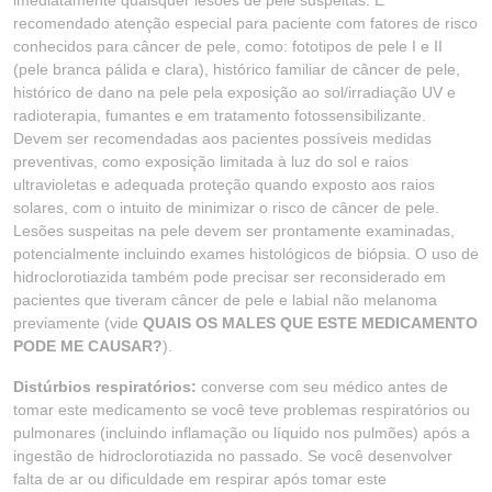
imediatamente quaisquer lesões de pele suspeitas. É
recomendado atenção especial para paciente com fatores de risco
conhecidos para câncer de pele, como: fototipos de pele I e II
(pele branca pálida e clara), histórico familiar de câncer de pele,
histórico de dano na pele pela exposição ao sol/irradiação UV e
radioterapia, fumantes e em tratamento fotossensibilizante.
Devem ser recomendadas aos pacientes possíveis medidas
preventivas, como exposição limitada à luz do sol e raios
ultravioletas e adequada proteção quando exposto aos raios
solares, com o intuito de minimizar o risco de câncer de pele.
Lesões suspeitas na pele devem ser prontamente examinadas,
potencialmente incluindo exames histológicos de biópsia. O uso de
hidroclorotiazida também pode precisar ser reconsiderado em
pacientes que tiveram câncer de pele e labial não melanoma
previamente (vide
QUAIS OS MALES QUE ESTE MEDICAMENTO
PODE ME CAUSAR?
).
Distúrbios respiratórios:
converse com seu médico antes de
tomar este medicamento se você teve problemas respiratórios ou
pulmonares (incluindo inflamação ou líquido nos pulmões) após a
ingestão de hidroclorotiazida no passado. Se você desenvolver
falta de ar ou dificuldade em respirar após tomar este