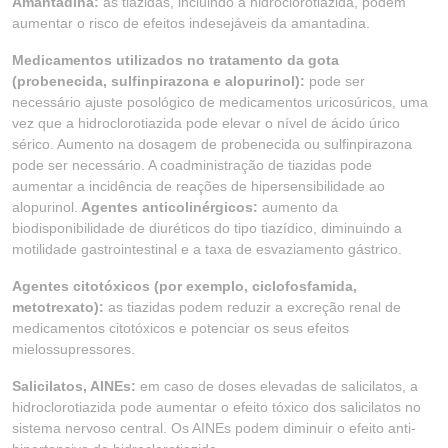
Amantadina:
as tiazidas, incluindo a hidroclorotiazida, podem
aumentar o risco de efeitos indesejáveis da amantadina.
Medicamentos utilizados no tratamento da gota
(probenecida, sulfinpirazona e alopurinol):
pode ser
necessário ajuste posológico de medicamentos uricosúricos, uma
vez que a hidroclorotiazida pode elevar o nível de ácido úrico
sérico. Aumento na dosagem de probenecida ou sulfinpirazona
pode ser necessário. A coadministração de tiazidas pode
aumentar a incidência de reações de hipersensibilidade ao
alopurinol.
Agentes anticolinérgicos:
aumento da
biodisponibilidade de diuréticos do tipo tiazídico, diminuindo a
motilidade gastrointestinal e a taxa de esvaziamento gástrico.
Agentes citotóxicos (por exemplo, ciclofosfamida,
metotrexato):
as tiazidas podem reduzir a excreção renal de
medicamentos citotóxicos e potenciar os seus efeitos
mielossupressores.
Salicilatos, AINEs:
em caso de doses elevadas de salicilatos, a
hidroclorotiazida pode aumentar o efeito tóxico dos salicilatos no
sistema nervoso central. Os AINEs podem diminuir o efeito anti-