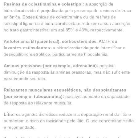
Resinas de colestiramina e colestipol:
a absorção de
hidroclorotiazida é prejudicada pela presença de resinas de troca
aniônica. Doses únicas de colestiramina ou de resinas de
colestipol ligam-se à hidroclorotiazida e reduzem a sua absorção
no trato gastrointestinal em até 85% e 43%, respectivamente.
Anfotericina B (parenteral), corticosteroides, ACTH ou
laxantes estimulantes:
a hidroclorotiazida pode intensificar o
desequilíbrio eletrolítico, particularmente hipocalemia.
Aminas pressoras (por exemplo, adrenalina):
possível
diminuição da resposta às aminas pressoras, mas não suficiente
para impedir seu uso.
Relaxantes musculares esqueléticos, não despolarizantes
(por exemplo, tubocurarina):
possível aumento da capacidade
de resposta ao relaxante muscular.
Lítio:
os agentes diuréticos reduzem a depuração renal do lítio e
aumentam o risco de toxicidade pelo lítio. O uso concomitante não
é recomendado.