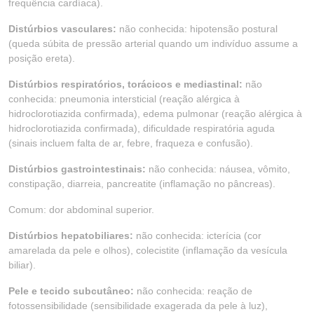
frequência cardíaca).
Distúrbios vasculares:
não conhecida: hipotensão postural
(queda súbita de pressão arterial quando um indivíduo assume a
posição ereta).
Distúrbios respiratórios, torácicos e mediastinal:
não
conhecida: pneumonia intersticial (reação alérgica à
hidroclorotiazida confirmada), edema pulmonar (reação alérgica à
hidroclorotiazida confirmada), dificuldade respiratória aguda
(sinais incluem falta de ar, febre, fraqueza e confusão).
Distúrbios gastrointestinais:
não conhecida: náusea, vômito,
constipação, diarreia, pancreatite (inflamação no pâncreas).
Comum: dor abdominal superior.
Distúrbios hepatobiliares:
não conhecida: icterícia (cor
amarelada da pele e olhos), colecistite (inflamação da vesícula
biliar).
Pele e tecido subcutâneo:
não conhecida: reação de
fotossensibilidade (sensibilidade exagerada da pele à luz),