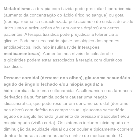
Metabolismo:
a terapia com tiazida pode precipitar hiperuricemia
(aumento da concentração do ácido úrico no sangue) ou gota
(doença reumática caracterizada pelo acúmulo de cristais de ácido
úrico junto a articulações e/ou em outros órgãos) em certos
pacientes. A terapia tiazídica pode prejudicar a tolerância à
glicose. Pode ser necessário ajuste posológico dos agentes
antidiabéticos, incluindo insulina (vide
Interações
medicamentosas
). Aumentos nos níveis de colesterol e
triglicérides podem estar associados à terapia com diuréticos
tiazídicos.
Derrame coroidal (derrame nos olhos), glaucoma secundário
agudo de ângulo fechado e/ou miopia aguda:
a
hidroclorotiazida é uma sulfonamida. A sulfonamida e os fármacos
derivados da sulfonamida podem causar uma reação
idiossincrática, que pode resultar em derrame coroidal (derrame
nos olhos) com defeito no campo visual, glaucoma secundário
agudo de ângulo fechado (aumento da pressão intraocular) e/ou
miopia aguda (visão curta). Os sintomas incluem início agudo de
diminuição da acuidade visual ou dor ocular e tipicamente ocorrem
dentro de horas a semanas após o início do medicamento. O