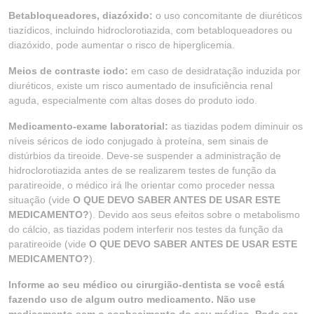
Betabloqueadores, diazóxido:
o uso concomitante de diuréticos
tiazídicos, incluindo hidroclorotiazida, com betabloqueadores ou
diazóxido, pode aumentar o risco de hiperglicemia.
Meios de contraste iodo:
em caso de desidratação induzida por
diuréticos, existe um risco aumentado de insuficiência renal
aguda, especialmente com altas doses do produto iodo.
Medicamento-exame laboratorial:
as tiazidas podem diminuir os
níveis séricos de iodo conjugado à proteína, sem sinais de
distúrbios da tireoide. Deve-se suspender a administração de
hidroclorotiazida antes de se realizarem testes de função da
paratireoide, o médico irá lhe orientar como proceder nessa
situação (vide
O QUE
DEVO SABER ANTES DE USAR ESTE
MEDICAMENTO?
). Devido aos seus efeitos sobre o metabolismo
do cálcio, as tiazidas podem interferir nos testes da função da
paratireoide (vide
O QUE DEVO SABER
ANTES DE USAR ESTE
MEDICAMENTO?
).
Informe ao seu médico ou cirurgião-dentista se você está
fazendo uso de algum outro medicamento. Não use