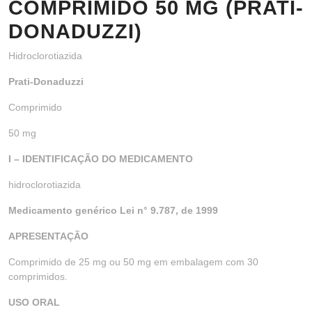
COMPRIMIDO 50 MG (PRATI-
DONADUZZI)
Hidroclorotiazida
Prati-Donaduzzi
Comprimido
50 mg
I – IDENTIFICAÇÃO DO MEDICAMENTO
hidroclorotiazida
Medicamento genérico Lei n° 9.787, de 1999
APRESENTAÇÃO
Comprimido de 25 mg ou 50 mg em embalagem com 30
comprimidos.
USO ORAL