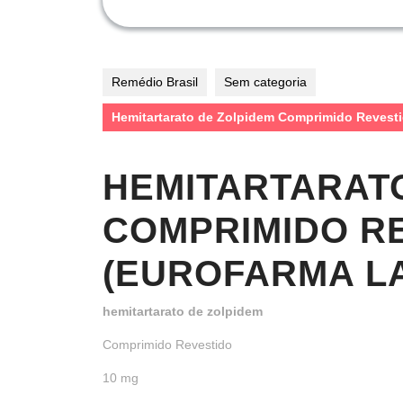
Remédio Brasil
Sem categoria
Hemitartarato de Zolpidem Comprimido Reve
HEMITARTARAT
COMPRIMIDO RE
(EUROFARMA LA
hemitartarato de zolpidem
Comprimido Revestido
10 mg