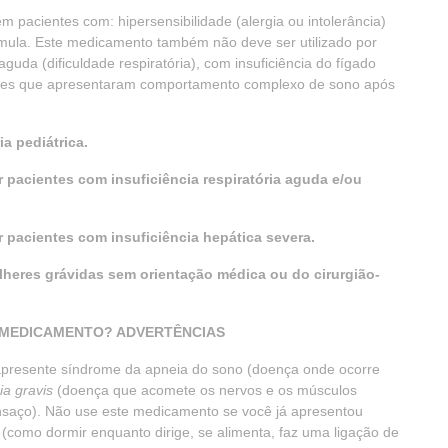
m pacientes com: hipersensibilidade (alergia ou intolerância)
mula. Este medicamento também não deve ser utilizado por
aguda (dificuldade respiratória), com insuficiência do fígado
ntes que apresentaram comportamento complexo de sono após
a pediátrica.
pacientes com insuficiência respiratória aguda e/ou
 pacientes com insuficiência hepática severa.
lheres grávidas sem orientação médica ou do cirurgião-
E MEDICAMENTO? ADVERTÊNCIAS
apresente síndrome da apneia do sono (doença onde ocorre
ia gravis
(doença que acomete os nervos e os músculos
cansaço). Não use este medicamento se você já apresentou
omo dormir enquanto dirige, se alimenta, faz uma ligação de