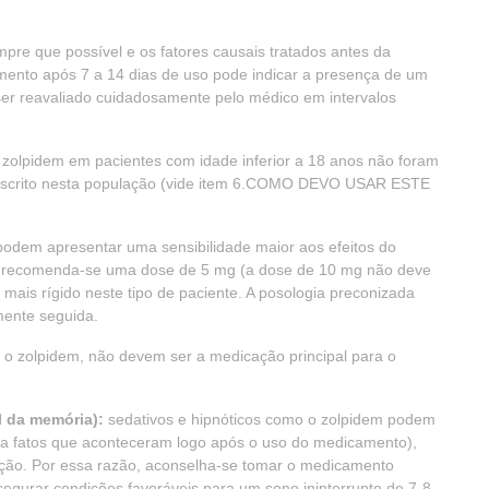
mpre que possível e os fatores causais tratados antes da
atamento após 7 a 14 dias de uso pode indicar a presença de um
e ser reavaliado cuidadosamente pelo médico em intervalos
 zolpidem em pacientes com idade inferior a 18 anos não foram
prescrito nesta população (vide item 6.COMO DEVO USAR ESTE
 podem apresentar uma sensibilidade maior aos efeitos do
do, recomenda-se uma dose de 5 mg (a dose de 10 mg não deve
s rígido neste tipo de paciente. A posologia preconizada
mente seguida.
 o zolpidem, não devem ser a medicação principal para o
l da memória):
sedativos e hipnóticos como o zolpidem podem
a fatos que aconteceram logo após o uso do medicamento),
ção. Por essa razão, aconselha-se tomar o medicamento
segurar condições favoráveis para um sono ininterrupto de 7-8