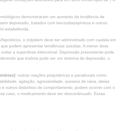
emiológicos demonstraram um aumento da incidência de
ou sem depressão, tratados com benzodiazepínicos e outros
foi estabelecida.
hipnóticos, o zolpidem deve ser administrado com cautela em
 que podem apresentar tendências suicidas. A menor dose
evitar a superdose intencional. Depressão preexistente pode
iderando que insônia pode ser um sintoma de depressão, o
trárias):
outras reações psiquiátricas e paradoxais como:
abilidade, agitação, agressividade, acessos de raiva, ideias
o e outros distúrbios de comportamento, podem ocorrer com o
esse caso, o medicamento deve ser descontinuado. Essas