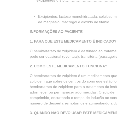
excipientes*q.s.p………………………
Excipientes: lactose monohidratada, celulose mi
de magnésio, macrogol e dióxido de titânio.
INFORMAÇÕES AO PACIENTE
1. PARA QUE ESTE MEDICAMENTO É INDICADO?
O hemitartarato de zolpidem é destinado ao tratamen
pode ser ocasional (eventual), transitória (passagei
2. COMO ESTE MEDICAMENTO FUNCIONA?
O hemitartarato de zolpidem é um medicamento que
zolpidem age sobre os centros do sono que estão lo
hemitartarato de zolpidem para o tratamento da insô
adormecer ou permanecer adormecidas. O zolpidem t
comprimido, encurtando o tempo de indução ao son
número de despertares noturnos e aumentando a dur
3. QUANDO NÃO DEVO USAR ESTE MEDICAMEN