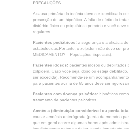
PRECAUÇÕES
A causa primária da insônia deve ser identificada se
prescrição de um hipnótico. A falta de efeito do tr
distúrbio físico ou psiquiátrico primário e você dev
regulares.
Pacientes pediátricos:
a segurança e a eficácia de
estabelecidas.Portanto, o zolpidem não deve ser 
MEDICAMENTO? – Populações Especiais).
Pacientes idosos:
pacientes idosos ou debilitados
zolpidem. Caso você seja idoso ou esteja debilita
ser excedida). Recomenda-se um acompanhamento mai
para pacientes acima de 65 anos deve ser rigorosa
Pacientes com doença psicótica:
hipnóticos como
tratamento de pacientes psicóticos.
Amnésia (diminuição considerável ou perda tota
causar amnésia anterógrada (perda da memória par
que em geral ocorre algumas horas após administra
imediatamente antes de deitar, sendo importante as