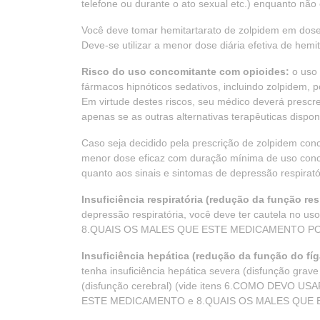
telefone ou durante o ato sexual etc.) enquanto não
Você deve tomar hemitartarato de zolpidem em dos
Deve-se utilizar a menor dose diária efetiva de hem
Risco do uso concomitante com opioides:
o uso 
fármacos hipnóticos sedativos, incluindo zolpidem, 
Em virtude destes riscos, seu médico deverá prescr
apenas se as outras alternativas terapêuticas dispo
Caso seja decidido pela prescrição de zolpidem co
menor dose eficaz com duração mínima de uso con
quanto aos sinais e sintomas de depressão respi
Insuficiência respiratória (redução da função resp
depressão respiratória, você deve ter cautela no us
8.QUAIS OS MALES QUE ESTE MEDICAMENTO PO
Insuficiência hepática (redução da função do fí
tenha insuficiência hepática severa (disfunção grav
(disfunção cerebral) (vide itens 6.COMO DEV
ESTE MEDICAMENTO e 8.QUAIS OS MALES QUE