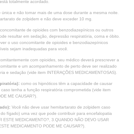
 está totalmente acordado.
e única e não tomar mais de uma dose durante a mesma noite.
itartarato de zolpidem e não deve exceder 10 mg.
concomitante de opioides com benzodiazepínicos ou outros
pode resultar em sedação, depressão respiratória, coma e óbito.
ever o uso concomitante de opioides e benzodiazepínicos
níveis sejam inadequadas para você.
ncomitantemente com opioides, seu médico deverá prescrever a
comitante e um acompanhamento de perto deve ser realizado
ratória e sedação (vide item INTERAÇÕES MEDICAMENTOSAS).
iratória):
como os hipnóticos têm a capacidade de causar
o caso tenha a função respiratória comprometida (vide item
DE ME CAUSAR?).
gado):
Você não deve usar hemitartarato de zolpidem caso
e do fígado) uma vez que pode contribuir para encefalopatia
O USAR ESTE MEDICAMENTO?, 3.QUANDO NÃO DEVO USAR
 ESTE MEDICAMENTO PODE ME CAUSAR?).