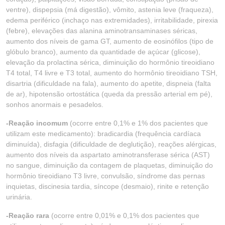
ventre), dispepsia (má digestão), vômito, astenia leve (fraqueza),
edema periférico (inchaço nas extremidades), irritabilidade, pirexia
(febre), elevações das alanina aminotransaminases séricas,
aumento dos níveis de gama GT, aumento de eosinófilos (tipo de
glóbulo branco), aumento da quantidade de açúcar (glicose),
elevação da prolactina sérica, diminuição do hormônio tireoidiano
T4 total, T4 livre e T3 total, aumento do hormônio tireoidiano TSH,
disartria (dificuldade na fala), aumento do apetite, dispneia (falta
de ar), hipotensão ortostática (queda da pressão arterial em pé),
sonhos anormais e pesadelos.
-Reação incomum
(ocorre entre 0,1% e 1% dos pacientes que
utilizam este medicamento): bradicardia (frequência cardíaca
diminuída), disfagia (dificuldade de deglutição), reações alérgicas,
aumento dos níveis da aspartato aminotransferase sérica (AST)
no sangue, diminuição da contagem de plaquetas, diminuição do
hormônio tireoidiano T3 livre, convulsão, síndrome das pernas
inquietas, discinesia tardia, síncope (desmaio), rinite e retenção
urinária.
-Reação rara
(ocorre entre 0,01% e 0,1% dos pacientes que