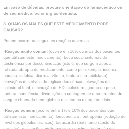
Em caso de dúvidas, procure orientação do farmacêutico ou
de seu médico, ou cirurgião-dentista.
8. QUAIS OS MALES QUE ESTE MEDICAMENTO PODE
CAUSAR?
Podem ocorrer as seguintes reações adversas:
-Reação muito comum
(ocorre em 10% ou mais dos pacientes
que utilizam este medicamento): boca seca, sintomas de
abstinência por descontinuação (isto é, que surgem após a
retirada abrupta do medicamento, como por exemplo: insônia,
náusea, cefaleia, diarreia, vômito, tontura e irritabilidade),
elevações dos níveis de triglicérides séricos, elevações do
colesterol total, diminuição de HDL colesterol, ganho de peso,
tontura, sonolência, diminuição da contagem de uma proteína do
sangue chamada hemoglobina e sintomas extrapiramidais.
-Reação comum
(ocorre entre 1% e 10% dos pacientes que
utilizam este medicamento): leucopenia e neutropenia (redução do
nível dos glóbulos brancos), taquicardia (batimento rápido do
coração), palpitações, visão borrada, constipação (prisão de