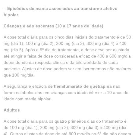
– Episódios de mania associados ao transtorno afetivo
bipolar
Crianças e adolescentes (10 a 17 anos de idade)
A dose total diária para os cinco dias iniciais do tratamento é de 50
mg (dia 1), 100 mg (dia 2), 200 mg (dia 3), 300 mg (dia 4) e 400
mg (dia 5). Após o 5º dia de tratamento, a dose deve ser ajustada
até atingir a faixa de dose considerada eficaz de 400 a 600 mg/dia
dependendo da resposta clínica e da tolerabilidade de cada
paciente. Ajustes de dose podem ser em incrementos não maiores
que 100 mg/dia.
A segurança e eficácia de
hemifumarato de quetiapina
não
foram estabelecidas em crianças com idade inferior a 10 anos de
idade com mania bipolar.
Adultos
A dose total diária para os quatro primeiros dias do tratamento é
de 100 mg (dia 1), 200 mg (dia 2), 300 mg (dia 3) e 400 mg (dia
4). Outros ajustes de dose de até 800 mg/dia no 6° dia não devem