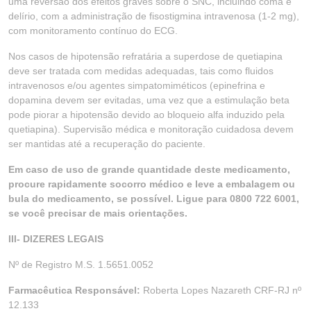
uma reversão dos efeitos graves sobre o SNC, incluindo coma e
delírio, com a administração de fisostigmina intravenosa (1-2 mg),
com monitoramento contínuo do ECG.
Nos casos de hipotensão refratária a superdose de quetiapina
deve ser tratada com medidas adequadas, tais como fluidos
intravenosos e/ou agentes simpatomiméticos (epinefrina e
dopamina devem ser evitadas, uma vez que a estimulação beta
pode piorar a hipotensão devido ao bloqueio alfa induzido pela
quetiapina). Supervisão médica e monitoração cuidadosa devem
ser mantidas até a recuperação do paciente.
Em caso de uso de grande quantidade deste medicamento,
procure rapidamente socorro médico e leve a embalagem ou
bula do medicamento, se possível. Ligue para 0800 722 6001,
se você precisar de mais orientações.
III- DIZERES LEGAIS
Nº de Registro M.S. 1.5651.0052
Farmacêutica Responsável:
Roberta Lopes Nazareth CRF-RJ nº
12.133