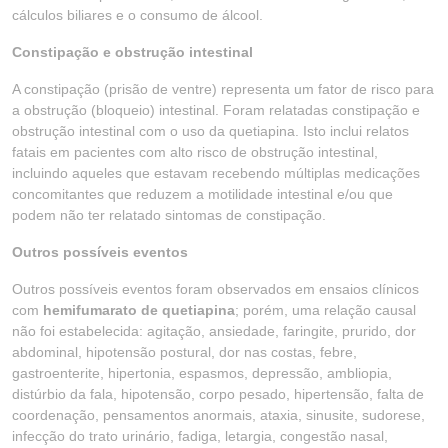
cálculos biliares e o consumo de álcool.
Constipação e obstrução intestinal
A constipação (prisão de ventre) representa um fator de risco para
a obstrução (bloqueio) intestinal. Foram relatadas constipação e
obstrução intestinal com o uso da quetiapina. Isto inclui relatos
fatais em pacientes com alto risco de obstrução intestinal,
incluindo aqueles que estavam recebendo múltiplas medicações
concomitantes que reduzem a motilidade intestinal e/ou que
podem não ter relatado sintomas de constipação.
Outros possíveis eventos
Outros possíveis eventos foram observados em ensaios clínicos
com
hemifumarato de quetiapina
; porém, uma relação causal
não foi estabelecida: agitação, ansiedade, faringite, prurido, dor
abdominal, hipotensão postural, dor nas costas, febre,
gastroenterite, hipertonia, espasmos, depressão, ambliopia,
distúrbio da fala, hipotensão, corpo pesado, hipertensão, falta de
coordenação, pensamentos anormais, ataxia, sinusite, sudorese,
infecção do trato urinário, fadiga, letargia, congestão nasal,