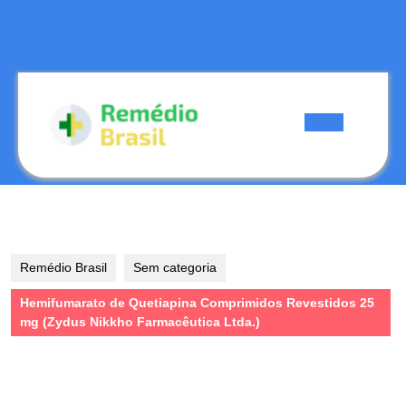
Skip
to
content
Skip
to
content
Open
Button
Remédio Brasil
Sem categoria
Hemifumarato de Quetiapina Comprimidos Revestidos 25
mg (Zydus Nikkho Farmacêutica Ltda.)