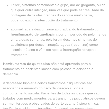
Febre, sintomas semelhantes à gripe, dor de garganta, ou de
qualquer outra infecção, uma vez que pode ser resultado da
contagem de células brancas do sangue muito baixa,
podendo exigir a interrupção do tratamento.
aconselhada a descontinuação gradual do tratamento com
hemifumarato de quetiapina
por um período de pelo menos
uma a duas semanas, pois foram descritos sintomas de
abstinência por descontinuação aguda (repentina) como
insônia, náusea e vômitos após a interrupção abrupta do
tratamento.
Hemifumarato de quetiapina
não está aprovado para o
tratamento de pacientes idosos com psicose relacionada à
demência.
A depressão bipolar e certos transtornos psiquiátricos são
associados a aumento do risco de ideação suicida e
comportamento suicida. Pacientes de todas as idades que são
tratados com medicamentos para transtornos psiquiátricos devem
ser monitorados e observados de perto quanto à piora clínica,
tendência suicida ou alterações não usuais no comportamento.