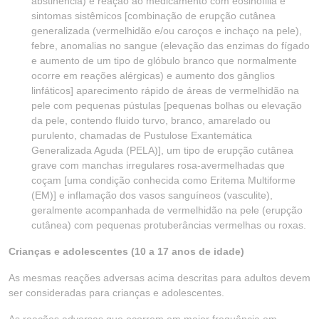
abstinência) e reação ao medicamento com eosinofilia e
sintomas sistêmicos [combinação de erupção cutânea
generalizada (vermelhidão e/ou caroços e inchaço na pele),
febre, anomalias no sangue (elevação das enzimas do fígado
e aumento de um tipo de glóbulo branco que normalmente
ocorre em reações alérgicas) e aumento dos gânglios
linfáticos] aparecimento rápido de áreas de vermelhidão na
pele com pequenas pústulas [pequenas bolhas ou elevação
da pele, contendo fluido turvo, branco, amarelado ou
purulento, chamadas de Pustulose Exantemática
Generalizada Aguda (PELA)], um tipo de erupção cutânea
grave com manchas irregulares rosa-avermelhadas que
coçam [uma condição conhecida como Eritema Multiforme
(EM)] e inflamação dos vasos sanguíneos (vasculite),
geralmente acompanhada de vermelhidão na pele (erupção
cutânea) com pequenas protuberâncias vermelhas ou roxas.
Crianças e adolescentes (10 a 17 anos de idade)
As mesmas reações adversas acima descritas para adultos devem
ser consideradas para crianças e adolescentes.