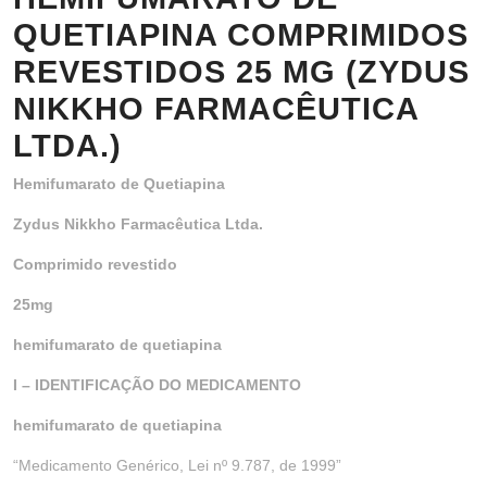
QUETIAPINA COMPRIMIDOS
REVESTIDOS 25 MG (ZYDUS
NIKKHO FARMACÊUTICA
LTDA.)
Hemifumarato de Quetiapina
Zydus Nikkho Farmacêutica Ltda.
Comprimido revestido
25mg
hemifumarato de quetiapina
I – IDENTIFICAÇÃO DO MEDICAMENTO
hemifumarato de quetiapina
“Medicamento Genérico, Lei nº 9.787, de 1999”