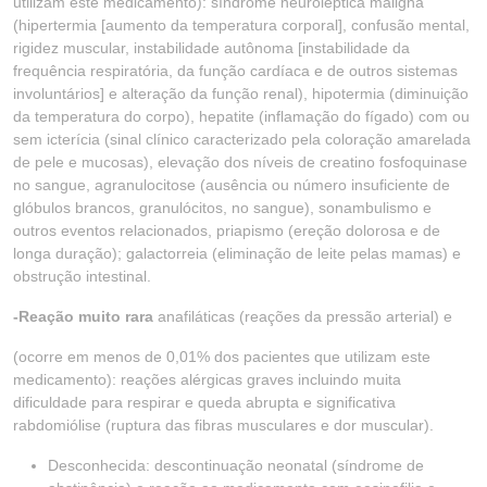
utilizam este medicamento): síndrome neuroléptica maligna
(hipertermia [aumento da temperatura corporal], confusão mental,
rigidez muscular, instabilidade autônoma [instabilidade da
frequência respiratória, da função cardíaca e de outros sistemas
involuntários] e alteração da função renal), hipotermia (diminuição
da temperatura do corpo), hepatite (inflamação do fígado) com ou
sem icterícia (sinal clínico caracterizado pela coloração amarelada
de pele e mucosas), elevação dos níveis de creatino fosfoquinase
no sangue, agranulocitose (ausência ou número insuficiente de
glóbulos brancos, granulócitos, no sangue), sonambulismo e
outros eventos relacionados, priapismo (ereção dolorosa e de
longa duração); galactorreia (eliminação de leite pelas mamas) e
obstrução intestinal.
-Reação muito rara
anafiláticas (reações da pressão arterial) e
(ocorre em menos de 0,01% dos pacientes que utilizam este
medicamento): reações alérgicas graves incluindo muita
dificuldade para respirar e queda abrupta e significativa
rabdomiólise (ruptura das fibras musculares e dor muscular).
Desconhecida: descontinuação neonatal (síndrome de