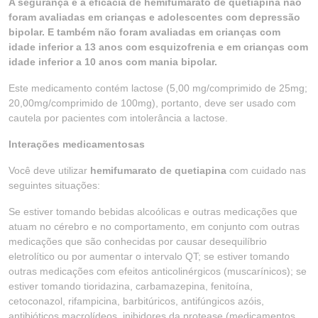
A segurança e a eficácia de hemifumarato de quetiapina não
foram avaliadas em crianças e adolescentes com depressão
bipolar. E também não foram avaliadas em crianças com
idade inferior a 13 anos com esquizofrenia e em crianças com
idade inferior a 10 anos com mania bipolar.
Este medicamento contém lactose (5,00 mg/comprimido de 25mg;
20,00mg/comprimido de 100mg), portanto, deve ser usado com
cautela por pacientes com intolerância a lactose.
Interações medicamentosas
Você deve utilizar
hemifumarato de quetiapina
com cuidado nas
seguintes situações:
Se estiver tomando bebidas alcoólicas e outras medicações que
atuam no cérebro e no comportamento, em conjunto com outras
medicações que são conhecidas por causar desequilíbrio
eletrolítico ou por aumentar o intervalo QT; se estiver tomando
outras medicações com efeitos anticolinérgicos (muscarínicos); se
estiver tomando tioridazina, carbamazepina, fenitoína,
cetoconazol, rifampicina, barbitúricos, antifúngicos azóis,
antibióticos macrolídeos, inibidores da protease (medicamentos