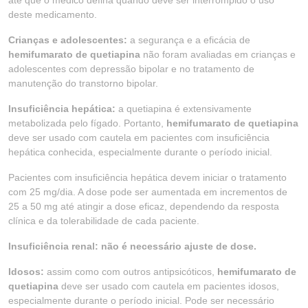
até que o médico defina quando deve ser interrompido o uso
deste medicamento.
Crianças e adolescentes:
a segurança e a eficácia de
hemifumarato de quetiapina
não foram avaliadas em crianças e
adolescentes com depressão bipolar e no tratamento de
manutenção do transtorno bipolar.
Insuficiência hepática:
a quetiapina é extensivamente
metabolizada pelo fígado. Portanto,
hemifumarato de quetiapina
deve ser usado com cautela em pacientes com insuficiência
hepática conhecida, especialmente durante o período inicial.
Pacientes com insuficiência hepática devem iniciar o tratamento
com 25 mg/dia. A dose pode ser aumentada em incrementos de
25 a 50 mg até atingir a dose eficaz, dependendo da resposta
clínica e da tolerabilidade de cada paciente.
Insuficiência renal: não é necessário ajuste de dose.
Idosos:
assim como com outros antipsicóticos,
hemifumarato de
quetiapina
deve ser usado com cautela em pacientes idosos,
especialmente durante o período inicial. Pode ser necessário