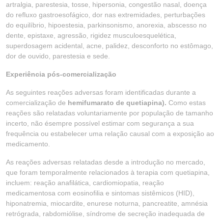
artralgia, parestesia, tosse, hipersonia, congestão nasal, doença
do refluxo gastroesofágico, dor nas extremidades, perturbações
do equilíbrio, hipoestesia, parkinsonismo, anorexia, abscesso no
dente, epistaxe, agressão, rigidez musculoesquelética,
superdosagem acidental, acne, palidez, desconforto no estômago,
dor de ouvido, parestesia e sede.
Experiência pós-comercialização
As seguintes reações adversas foram identificadas durante a
comercialização de
hemifumarato de quetiapina).
Como estas
reações são relatadas voluntariamente por população de tamanho
incerto, não ésempre possível estimar com segurança a sua
frequência ou estabelecer uma relação causal com a exposição ao
medicamento.
As reações adversas relatadas desde a introdução no mercado,
que foram temporalmente relacionados à terapia com quetiapina,
incluem: reação anafilática, cardiomiopatia, reação
medicamentosa com eosinofilia e sintomas sistêmicos (HID),
hiponatremia, miocardite, enurese noturna, pancreatite, amnésia
retrógrada, rabdomiólise, síndrome de secreção inadequada de