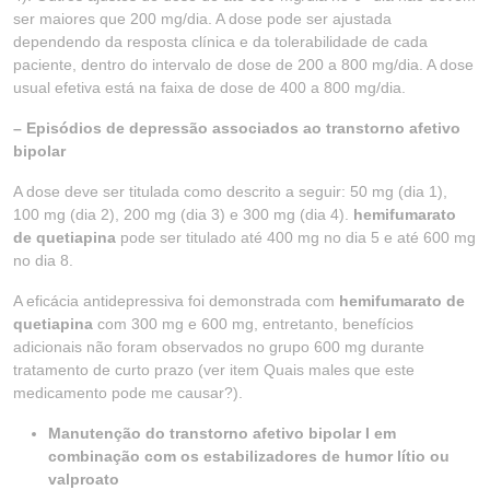
ser maiores que 200 mg/dia. A dose pode ser ajustada
dependendo da resposta clínica e da tolerabilidade de cada
paciente, dentro do intervalo de dose de 200 a 800 mg/dia. A dose
usual efetiva está na faixa de dose de 400 a 800 mg/dia.
– Episódios de depressão associados ao transtorno afetivo
bipolar
A dose deve ser titulada como descrito a seguir: 50 mg (dia 1),
100 mg (dia 2), 200 mg (dia 3) e 300 mg (dia 4).
hemifumarato
de quetiapina
pode ser titulado até 400 mg no dia 5 e até 600 mg
no dia 8.
A eficácia antidepressiva foi demonstrada com
hemifumarato de
quetiapina
com 300 mg e 600 mg, entretanto, benefícios
adicionais não foram observados no grupo 600 mg durante
tratamento de curto prazo (ver item Quais males que este
medicamento pode me causar?).
Manutenção do transtorno afetivo bipolar I em
combinação com os estabilizadores de humor lítio ou
valproato