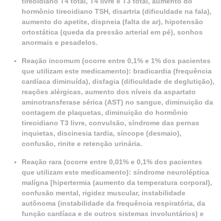
tireoidiano T
4
total, T
4
livre e T
3
total, aumento do
hormônio tireoidiano TSH, disartria (dificuldade na fala),
aumento do apetite, dispneia (falta de ar), hipotensão
ortostática (queda da pressão arterial em pé), sonhos
anormais e pesadelos.
Reação incomum (ocorre entre 0,1% e 1% dos pacientes
que utilizam este medicamento): bradicardia (frequência
cardíaca diminuída), disfagia (dificuldade de deglutição),
reações alérgicas, aumento dos níveis da aspartato
aminotransferase sérica (AST) no sangue, diminuição da
contagem de plaquetas, diminuição do hormônio
tireoidiano T
3
livre, convulsão, síndrome das pernas
inquietas, discinesia tardia, síncope (desmaio),
confusão, rinite e retenção urinária.
Reação rara (ocorre entre 0,01% e 0,1% dos pacientes
que utilizam este medicamento): síndrome neuroléptica
malígna [hipertermia (aumento da temperatura corporal),
confusão mental, rigidez muscular, instabilidade
autônoma (instabilidade da frequência respiratória, da
função cardíaca e de outros sistemas involuntários) e