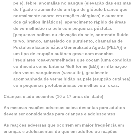
pele), febre, anomalias no sangue (elevação das enzimas
do fígado e aumento de um tipo de glóbulo branco que
normalmente ocorre em reações alérgicas) e aumento
dos gânglios linfáticos], aparecimento rápido de áreas
de vermelhidão na pele com pequenas pústulas
[pequenas bolhas ou elevação da pele, contendo fluido
turvo, branco, amarelado ou purulento, chamadas de
Pustulose Exantemática Generalizada Aguda (PELA)] e
um tipo de erupção cutânea grave com manchas
irregulares rosa-avermelhadas que coçam [uma condição
conhecida como Eritema Multiforme (EM)] e inflamação
dos vasos sanguíneos (vasculite), geralmente
acompanhada de vermelhidão na pele (erupção cutânea)
com pequenas protuberâncias vermelhas ou roxas.
Crianças e adolescentes (10 a 17 anos de idade)
As mesmas reações adversas acima descritas para adultos
devem ser consideradas para crianças e adolescentes.
As reações adversas que ocorrem em maior frequência em
crianças e adolescentes do que em adultos ou reações