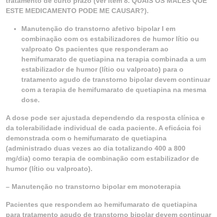
tratamento de curto prazo (ver item 8. QUAIS OS MALES QUE
ESTE MEDICAMENTO PODE ME CAUSAR?).
Manutenção do transtorno afetivo bipolar I em
combinação com os estabilizadores de humor lítio ou
valproato Os pacientes que responderam ao
hemifumarato de quetiapina na terapia combinada a um
estabilizador de humor (lítio ou valproato) para o
tratamento agudo de transtorno bipolar devem continuar
com a terapia de hemifumarato de quetiapina na mesma
dose.
A dose pode ser ajustada dependendo da resposta clínica e
da tolerabilidade individual de cada paciente. A eficácia foi
demonstrada com o hemifumarato de quetiapina
(administrado duas vezes ao dia totalizando 400 a 800
mg/dia) como terapia de combinação com estabilizador de
humor (lítio ou valproato).
– Manutenção no transtorno bipolar em monoterapia
Pacientes que respondem ao hemifumarato de quetiapina
para tratamento agudo de transtorno bipolar devem continuar