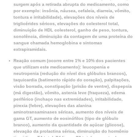
surgem após a retirada abrupta do medicamento, como
por exemplo: insônia, náusea, cefaleia, diarreia, vômito,
tontura e irritabilidade), elevações dos níveis de
triglicérides séricos, elevações do colesterol total,
diminuição de HDL colesterol, ganho de peso, tontura,
sonolência, diminuição da contagem de uma proteína do
sangue chamada hemoglobina e sintomas
extrapiramidais.
Reação comum (ocorre entre 1% e 10% dos pacientes
que utilizam este medicamento): leucopenia e
neutropenia (redução do nível dos glóbulos brancos),
taquicardia (batimento rápido do coração), palpitações,
visão borrada, constipação (prisão de ventre), dispepsia
(má digestão), vômito, astenia leve (fraqueza), edema
periférico (inchaço nas extremidades), irritabilidade,
pirexia (febre), elevações das alanina
aminotransaminases séricas, aumento dos níveis de
gama GT, aumento de eosinófilos (tipo de glóbulo
branco), aumento da quantidade de açúcar (glicose),
elevação da prolactina sérica, diminuição do hormônio