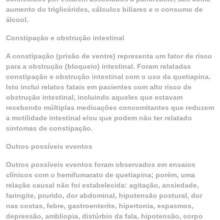
aumento do triglicérides, cálculos biliares e o consumo de
álcool.
Constipação e obstrução intestinal
A constipação (prisão de ventre) representa um fator de risco
para a obstrução (bloqueio) intestinal. Foram relatadas
constipação e obstrução intestinal com o uso da quetiapina.
Isto inclui relatos fatais em pacientes com alto risco de
obstrução intestinal, incluindo aqueles que estavam
recebendo múltiplas medicações concomitantes que reduzem
a motilidade intestinal e/ou que podem não ter relatado
sintomas de constipação.
Outros possíveis eventos
Outros possíveis eventos foram observados em ensaios
clínicos com o hemifumarato de quetiapina; porém, uma
relação causal não foi estabelecida: agitação, ansiedade,
faringite, prurido, dor abdominal, hipotensão postural, dor
nas costas, febre, gastroenterite, hipertonia, espasmos,
depressão, ambliopia, distúrbio da fala, hipotensão, corpo