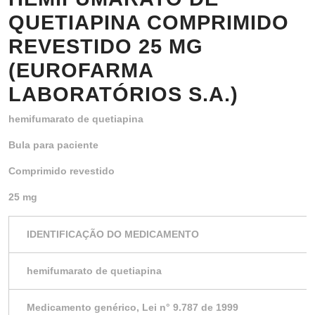
QUETIAPINA COMPRIMIDO
REVESTIDO 25 MG
(EUROFARMA
LABORATÓRIOS S.A.)
hemifumarato de quetiapina
Bula para paciente
Comprimido revestido
25 mg
IDENTIFICAÇÃO DO MEDICAMENTO
hemifumarato de quetiapina
Medicamento genérico, Lei n° 9.787 de 1999