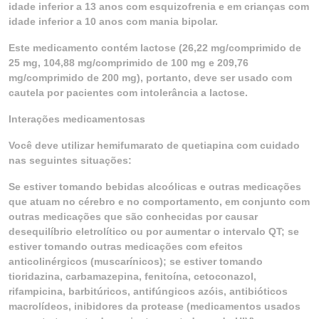
idade inferior a 13 anos com esquizofrenia e em crianças com
idade inferior a 10 anos com mania bipolar.
Este medicamento contém lactose (26,22 mg/comprimido de
25 mg, 104,88 mg/comprimido de 100 mg e 209,76
mg/comprimido de 200 mg), portanto, deve ser usado com
cautela por pacientes com intolerância a lactose.
Interações medicamentosas
Você deve utilizar hemifumarato de quetiapina com cuidado
nas seguintes situações:
Se estiver tomando bebidas alcoólicas e outras medicações
que atuam no cérebro e no comportamento, em conjunto com
outras medicações que são conhecidas por causar
desequilíbrio eletrolítico ou por aumentar o intervalo QT; se
estiver tomando outras medicações com efeitos
anticolinérgicos (muscarínicos); se estiver tomando
tioridazina, carbamazepina, fenitoína, cetoconazol,
rifampicina, barbitúricos, antifúngicos azóis, antibióticos
macrolídeos, inibidores da protease (medicamentos usados