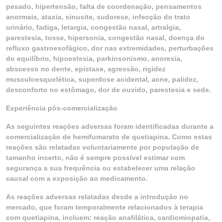
pesado, hipertensão, falta de coordenação, pensamentos
anormais, ataxia, sinusite, sudorese, infecção do trato
urinário, fadiga, letargia, congestão nasal, artralgia,
parestesia, tosse, hipersonia, congestão nasal, doença do
refluxo gastroesofágico, dor nas extremidades, perturbações
do equilíbrio, hipoestesia, parkinsonismo, anorexia,
abscesso no dente, epistaxe, agressão, rigidez
musculoesquelética, superdose acidental, acne, palidez,
desconforto no estômago, dor de ouvido, parestesia e sede.
Experiência pós-comercialização
As seguintes reações adversas foram identificadas durante a
comercialização de hemifumarato de quetiapina. Como estas
reações são relatadas voluntariamente por população de
tamanho incerto, não é sempre possível estimar com
segurança a sua frequência ou estabelecer uma relação
causal com a exposição ao medicamento.
As reações adversas relatadas desde a introdução no
mercado, que foram temporalmente relacionados à terapia
com quetiapina, incluem: reação anafilática, cardiomiopatia,