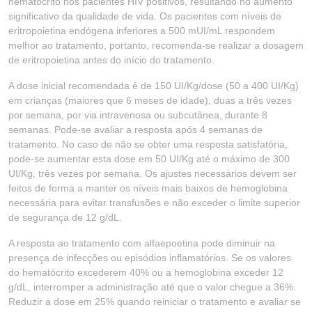
hematócrito nos pacientes HIV positivos, resultando no aumento
significativo da qualidade de vida. Os pacientes com níveis de
eritropoietina endógena inferiores a 500 mUI/mL respondem
melhor ao tratamento, portanto, recomenda-se realizar a dosagem
de eritropoietina antes do início do tratamento.
A dose inicial recomendada é de 150 UI/Kg/dose (50 a 400 UI/Kg)
em crianças (maiores que 6 meses de idade), duas a três vezes
por semana, por via intravenosa ou subcutânea, durante 8
semanas. Pode-se avaliar a resposta após 4 semanas de
tratamento. No caso de não se obter uma resposta satisfatória,
pode-se aumentar esta dose em 50 UI/Kg até o máximo de 300
UI/Kg, três vezes por semana. Os ajustes necessários devem ser
feitos de forma a manter os níveis mais baixos de hemoglobina
necessária para evitar transfusões e não exceder o limite superior
de segurança de 12 g/dL.
A resposta ao tratamento com alfaepoetina pode diminuir na
presença de infecções ou episódios inflamatórios. Se os valores
do hematócrito excederem 40% ou a hemoglobina exceder 12
g/dL, interromper a administração até que o valor chegue a 36%.
Reduzir a dose em 25% quando reiniciar o tratamento e avaliar se