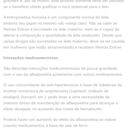
gravidez e, por tal motivo, este produto somente deve ser utilizado
se o benefício obtido justificar o risco potencial para o feto.
A eritropoietina humana é um componente normal do leite,
embora seu papel no mesmo não esteja claro. Não se sabe se
Hemax Eritron é excretado no leite materno, nem se é capaz de
alterar a composição e quantidade de leite produzido. Desde que
várias drogas são excretadas no leite materno, deve-se ter cautela
em mulheres que estão amamentando e recebem Hemax Eritron.
Interações medicamentosas
São descritas interações medicamentosas de pouca gravidade
com o uso da alfaepoetina juntamente com outros medicamentos.
O uso concomitante de anti-hipertensivos à base de inibidores da
enzima conversora de angiotensina (captopril, maleato de
enalapril, lisinopril, etc.), pode levar a uma necessidade de
maiores doses de manutenção de alfaepoetina para alcançar o
efeito desejado no aumento dos níveis de hematócrito.
Poderá haver um aumento do efeito da alfaepoetina se estiver
usando medicamentos à base de sais de ferro.