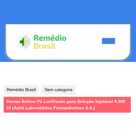
Skip
to
content
Skip
to
content
Open
Button
Remédio Brasil
Sem categoria
Hemax Eritron Pó Liofilizado para Solução Injetável 4.000
UI (Aché Laboratórios Farmacêuticos S.A.)