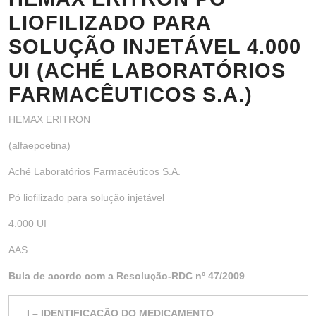
LIOFILIZADO PARA
SOLUÇÃO INJETÁVEL 4.000
UI (ACHÉ LABORATÓRIOS
FARMACÊUTICOS S.A.)
HEMAX ERITRON
(alfaepoetina)
Aché Laboratórios Farmacêuticos S.A.
Pó liofilizado para solução injetável
4.000 UI
AAS
Bula de acordo com a Resolução-RDC nº 47/2009
I – IDENTIFICAÇÃO DO MEDICAMENTO