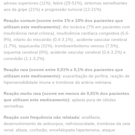
aéreas superiores (11%), febre (29-51%), sintomas semelhantes
aos da gripe (21%) e progressão tumoral (12-21%).
Reação comum (ocorre entre 1% e 10% dos pacientes que
utilizam este medicamento):
dor torácica (7% em pacientes com
insuficiência renal crônica), insuficiência cardíaca congestiva (6,6-
9%), infarto do miocárdio (0,4-3,1%) , acidente vascular cerebral
(1,7%), taquicardia (31%), tromboembolismo venoso (7,5%),
isquemia cerebral (6%), acidente vascular cerebral (0,4-3,2%) e
convulsão (1,1-3,2%).
Reação rara (ocorre entre 0,01% e 0,1% dos pacientes que
utilizam este medicamento):
exacerbação de porfiria, reação de
hipersensibilidade imune e trombose da artéria retiniana.
Reação muito rara (ocorre em menos de 0,01% dos pacientes
que utilizam este medicamento):
aplasia pura de células
vermelhas.
Reação com frequência não relatada:
anafilaxia,
desenvolvimento de anticorpos, nefrotoxicidade, trombose da veia
renal, afasia, confusão, encefalopatia hipertensiva, ataque