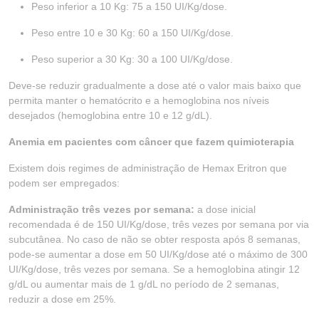
Peso inferior a 10 Kg: 75 a 150 UI/Kg/dose.
Peso entre 10 e 30 Kg: 60 a 150 UI/Kg/dose.
Peso superior a 30 Kg: 30 a 100 UI/Kg/dose.
Deve-se reduzir gradualmente a dose até o valor mais baixo que
permita manter o hematócrito e a hemoglobina nos níveis
desejados (hemoglobina entre 10 e 12 g/dL).
Anemia em pacientes com câncer que fazem quimioterapia
Existem dois regimes de administração de Hemax Eritron que
podem ser empregados:
Administração três vezes por semana:
a dose inicial
recomendada é de 150 UI/Kg/dose, três vezes por semana por via
subcutânea. No caso de não se obter resposta após 8 semanas,
pode-se aumentar a dose em 50 UI/Kg/dose até o máximo de 300
UI/Kg/dose, três vezes por semana. Se a hemoglobina atingir 12
g/dL ou aumentar mais de 1 g/dL no período de 2 semanas,
reduzir a dose em 25%.