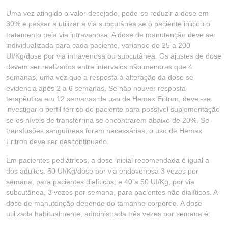
Uma vez atingido o valor desejado, pode-se reduzir a dose em
30% e passar a utilizar a via subcutânea se o paciente iniciou o
tratamento pela via intravenosa. A dose de manutenção deve ser
individualizada para cada paciente, variando de 25 a 200
UI/Kg/dose por via intravenosa ou subcutânea. Os ajustes de dose
devem ser realizados entre intervalos não menores que 4
semanas, uma vez que a resposta à alteração da dose se
evidencia após 2 a 6 semanas. Se não houver resposta
terapêutica em 12 semanas de uso de Hemax Eritron, deve -se
investigar o perfil férrico do paciente para possível suplementação
se os níveis de transferrina se encontrarem abaixo de 20%. Se
transfusões sanguíneas forem necessárias, o uso de Hemax
Eritron deve ser descontinuado.
Em pacientes pediátricos, a dose inicial recomendada é igual a
dos adultos: 50 UI/Kg/dose por via endovenosa 3 vezes por
semana, para pacientes dialíticos; e 40 a 50 UI/Kg, por via
subcutânea, 3 vezes por semana, para pacientes não dialíticos. A
dose de manutenção depende do tamanho corpóreo. A dose
utilizada habitualmente, administrada três vezes por semana é: