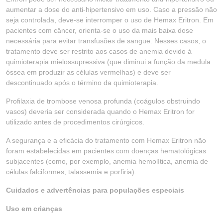
aumentar a dose do anti-hipertensivo em uso. Caso a pressão não
seja controlada, deve-se interromper o uso de Hemax Eritron. Em
pacientes com câncer, orienta-se o uso da mais baixa dose
necessária para evitar transfusões de sangue. Nesses casos, o
tratamento deve ser restrito aos casos de anemia devido à
quimioterapia mielossupressiva (que diminui a função da medula
óssea em produzir as células vermelhas) e deve ser
descontinuado após o término da quimioterapia.
Profilaxia de trombose venosa profunda (coágulos obstruindo
vasos) deveria ser considerada quando o Hemax Eritron for
utilizado antes de procedimentos cirúrgicos.
A segurança e a eficácia do tratamento com Hemax Eritron não
foram estabelecidas em pacientes com doenças hematológicas
subjacentes (como, por exemplo, anemia hemolítica, anemia de
células falciformes, talassemia e porfiria).
Cuidados e advertências para populações especiais
Uso em crianças