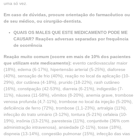
uma só vez.
Em caso de dúvidas, procure orientação do farmacêutico ou
de seu médico, ou cirurgião-dentista.
QUAIS OS MALES QUE ESTE MEDICAMENTO PODE ME
CAUSAR? Reações adversas separadas por frequência
de ocorrência
Reação muito comum (ocorre em mais de 10% dos pacientes
que utilizam este medicamento):
evento cardiovascular maior
(18%), edema (6-17%), hipertensão arterial (5-25%), diaforese
(40%), sensação de frio (40%), reação no local da aplicação (10-
29%), dor cutânea (4-18%), prurido (18-22%),
rash
cutâneo
(16%), constipação (42-53%), diarreia (6-21%), indigestão (7-
11%), náusea (11-58%), vômitos (8-20%), anemia grave, trombose
venosa profunda (4,7-11%), trombose no local da injeção (5-20%),
deficiência de ferro (72%), trombose (1,1-23%), artralgia (11%),
infecção do trato urinário (3-12%), tontura (5-21%) cefaleia (10-
19%), insônia (13-21%), parestesia (11%), conjuntivite (36% com
administração intravenosa), ansiedade (2-11%), tosse (18%),
dispneia (13-14%), congestão pulmonar (15%), infecção das vias