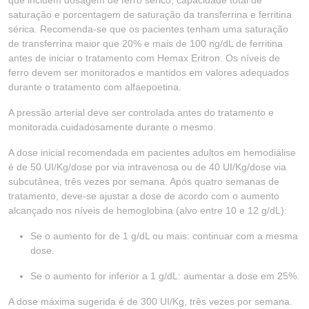
que incluem dosagem de ferro sérico, capacidade total de
saturação e porcentagem de saturação da transferrina e ferritina
sérica. Recomenda-se que os pacientes tenham uma saturação
de transferrina maior que 20% e mais de 100 ng/dL de ferritina
antes de iniciar o tratamento com Hemax Eritron. Os níveis de
ferro devem ser monitorados e mantidos em valores adequados
durante o tratamento com alfaepoetina.
A pressão arterial deve ser controlada antes do tratamento e
monitorada cuidadosamente durante o mesmo.
A dose inicial recomendada em pacientes adultos em hemodiálise
é de 50 UI/Kg/dose por via intravenosa ou de 40 UI/Kg/dose via
subcutânea, três vezes por semana. Após quatro semanas de
tratamento, deve-se ajustar a dose de acordo com o aumento
alcançado nos níveis de hemoglobina (alvo entre 10 e 12 g/dL):
Se o aumento for de 1 g/dL ou mais: continuar com a mesma
dose.
Se o aumento for inferior a 1 g/dL: aumentar a dose em 25%.
A dose máxima sugerida é de 300 UI/Kg, três vezes por semana.