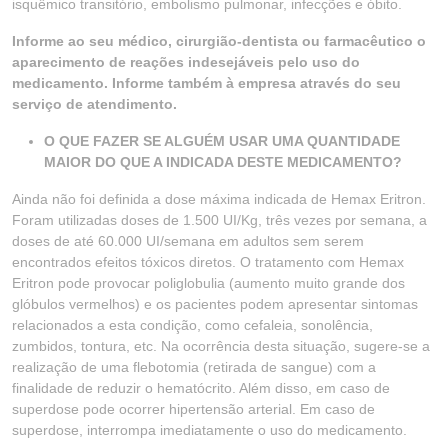
isquêmico transitório, embolismo pulmonar, infecções e óbito.
Informe ao seu médico, cirurgião-dentista ou farmacêutico o
aparecimento de reações indesejáveis pelo uso do
medicamento. Informe também à empresa através do seu
serviço de atendimento.
O QUE FAZER SE ALGUÉM USAR UMA QUANTIDADE
MAIOR DO QUE A INDICADA DESTE MEDICAMENTO?
Ainda não foi definida a dose máxima indicada de Hemax Eritron.
Foram utilizadas doses de 1.500 UI/Kg, três vezes por semana, a
doses de até 60.000 UI/semana em adultos sem serem
encontrados efeitos tóxicos diretos. O tratamento com Hemax
Eritron pode provocar poliglobulia (aumento muito grande dos
glóbulos vermelhos) e os pacientes podem apresentar sintomas
relacionados a esta condição, como cefaleia, sonolência,
zumbidos, tontura, etc. Na ocorrência desta situação, sugere-se a
realização de uma flebotomia (retirada de sangue) com a
finalidade de reduzir o hematócrito. Além disso, em caso de
superdose pode ocorrer hipertensão arterial. Em caso de
superdose, interrompa imediatamente o uso do medicamento.