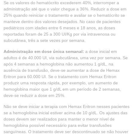
Se os valores do hematócrito excederem 40%, interromper a
administração até que o valor chegue a 36%. Reduzir a dose em
25% quando reiniciar o tratamento e avaliar se o hematócrito se
manteve dentro dos valores desejados. No caso de pacientes
pediátricos com idades entre 6 meses e 18 anos, as doses
reportadas foram de 25 a 300 UI/Kg por via intravenosa ou
subcutânea, três a sete vezes por semana.
Administração em dose única semanal:
a dose inicial em
adultos é de 40.000 UI, via subcutânea, uma vez por semana. Se
após 4 semanas a hemoglobina não aumentou 1 g/dL, na
ausência de transfusão, deve-se aumentar a dose de Hemax
Eritron para 60.000 UI. Se o tratamento com Hemax Eritron
produzir uma resposta rápida, por exemplo, um aumento de
hemoglobina maior que 1 g/dL em um período de 2 semanas,
deve-se reduzir a dose em 25%.
Não se deve iniciar a terapia com Hemax Eritron nesses pacientes
se a hemoglobina inicial estiver acima de 10 g/dL. Os ajustes das
doses devem ser realizados para manter o menor nível de
hemoglobina possível necessário para evitar transfusões
sanguíneas. O tratamento deve ser descontinuado se não houver