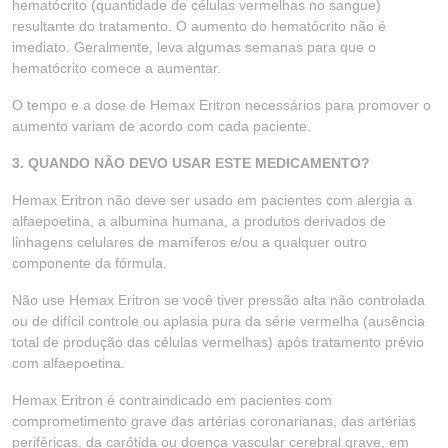
hematócrito (quantidade de células vermelhas no sangue)
resultante do tratamento. O aumento do hematócrito não é
imediato. Geralmente, leva algumas semanas para que o
hematócrito comece a aumentar.
O tempo e a dose de Hemax Eritron necessários para promover o
aumento variam de acordo com cada paciente.
3. QUANDO NÃO DEVO USAR ESTE MEDICAMENTO?
Hemax Eritron não deve ser usado em pacientes com alergia a
alfaepoetina, a albumina humana, a produtos derivados de
linhagens celulares de mamíferos e/ou a qualquer outro
componente da fórmula.
Não use Hemax Eritron se você tiver pressão alta não controlada
ou de difícil controle ou aplasia pura da série vermelha (ausência
total de produção das células vermelhas) após tratamento prévio
com alfaepoetina.
Hemax Eritron é contraindicado em pacientes com
comprometimento grave das artérias coronarianas, das artérias
periféricas, da carótida ou doença vascular cerebral grave, em