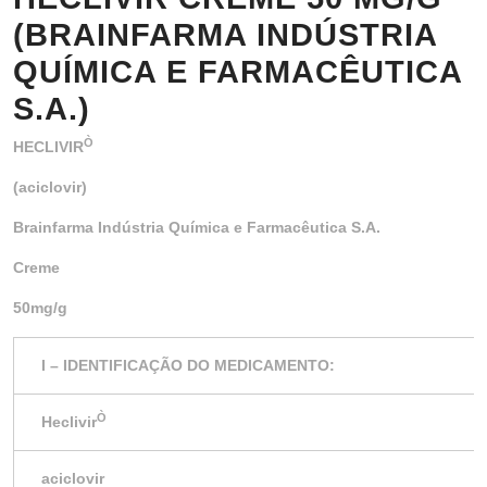
(BRAINFARMA INDÚSTRIA
QUÍMICA E FARMACÊUTICA
S.A.)
Ò
HECLIVIR
(aciclovir)
Brainfarma Indústria Química e Farmacêutica S.A.
Creme
50mg/g
I – IDENTIFICAÇÃO DO MEDICAMENTO:
Ò
Heclivir
aciclovir