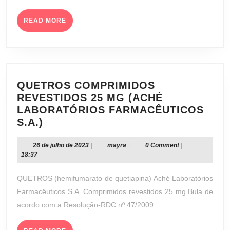
READ
READ MORE
MORE
QUETROS COMPRIMIDOS
REVESTIDOS 25 MG (ACHÉ
LABORATÓRIOS FARMACÊUTICOS
QUETROS
S.A.)
COMPRIMIDOS
REVESTIDOS
26
mayra
26 de julho de 2023
|
mayra
|
0 Comment
|
de
18:37
25
julho
MG
de
QUETROS (hemifumarato de quetiapina) Aché Laboratórios
(ACHÉ
2023
Farmacêuticos S.A. Comprimidos revestidos 25 mg Bula de
LABORATÓRIOS
acordo com a Resolução-RDC nº 47/2009
FARMACÊUTICOS
S.A.)