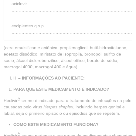
aciclovir
……………………………………………………………………………
excipientes q.s.p.
………………………………………………………………………………
(cera emulsificante aniônica, propilenoglicol, butil-hidroxitolueno,
edetato dissódico, miristato de isopropila, bronopol, sulfito de
sódio, álcool diclorobenzílico, álcool etílico, borato de sódio,
macrogol 4000, macrogol 400 e água).
II
– INFORMAÇÕES AO PACIENTE:
PARA QUE ESTE MEDICAMENTO É INDICADO?
Ò
Heclivir
creme é indicado para o tratamento de infecções na pele
causadas pelo vírus
Herpes simplex
, incluindo herpes genital e
labial, seja o primeiro episódio ou episódios que se repetem.
COMO ESTE MEDICAMENTO FUNCIONA?
Ò
Heclivir
creme pertence a um grupo de medicamentos chamados