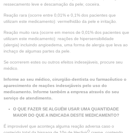
ressecamento leve e descamação da pele; coceira.
Reação rara (ocorre entre 0,01% e 0,1% dos pacientes que
utilizam este medicamento): vermelhidão da pele e irritação.
Reação muito rara (ocorre em menos de 0,01% dos pacientes que
utilizam este medicamento): reações de hipersensibilidade
(alergia) incluindo angioedema, uma forma de alergia que leva ao
inchaço de algumas partes da pele.
Se ocorrerem estes ou outros efeitos indesejáveis, procure seu
médico.
Informe ao seu médico, cirurgião-dentista ou farmacêutico o
aparecimento de reações indesejáveis pelo uso do
medicamento. Informe também a empresa através do seu
serviço de atendimento.
O QUE FAZER SE ALGUÉM USAR UMA QUANTIDADE
MAIOR DO QUE A INDICADA DESTE MEDICAMENTO?
É improvável que aconteça alguma reação adversa caso o
Ò
conteúdo total da bisnaga de 10g de Heclivir
creme, contendo