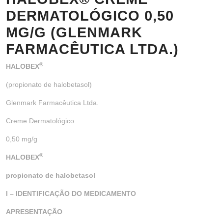
DERMATOLÓGICO 0,50
MG/G (GLENMARK
FARMACÊUTICA LTDA.)
®
HALOBEX
(propionato de halobetasol)
Glenmark Farmacêutica Ltda.
Creme Dermatológico
0,50 mg/g
®
HALOBEX
propionato de halobetasol
I – IDENTIFICAÇÃO DO MEDICAMENTO
APRESENTAÇÃO