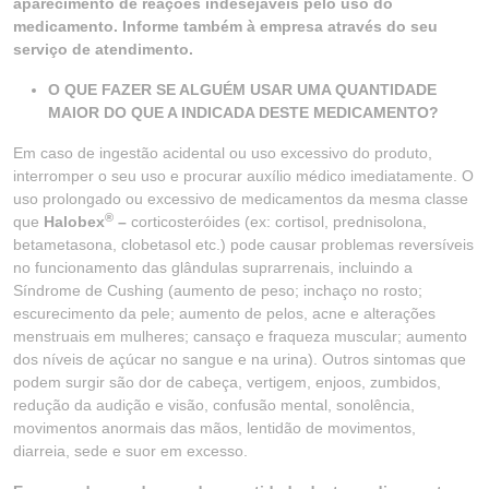
aparecimento de reações indesejáveis pelo uso do
medicamento. Informe também à empresa através do seu
serviço de atendimento.
O QUE FAZER SE ALGUÉM USAR UMA QUANTIDADE
MAIOR DO QUE A INDICADA DESTE MEDICAMENTO?
Em caso de ingestão acidental ou uso excessivo do produto,
interromper o seu uso e procurar auxílio médico imediatamente. O
uso prolongado ou excessivo de medicamentos da mesma classe
®
que
Halobex
–
corticosteróides (ex: cortisol, prednisolona,
betametasona, clobetasol etc.) pode causar problemas reversíveis
no funcionamento das glândulas suprarrenais, incluindo a
Síndrome de Cushing (aumento de peso; inchaço no rosto;
escurecimento da pele; aumento de pelos, acne e alterações
menstruais em mulheres; cansaço e fraqueza muscular; aumento
dos níveis de açúcar no sangue e na urina). Outros sintomas que
podem surgir são dor de cabeça, vertigem, enjoos, zumbidos,
redução da audição e visão, confusão mental, sonolência,
movimentos anormais das mãos, lentidão de movimentos,
diarreia, sede e suor em excesso.