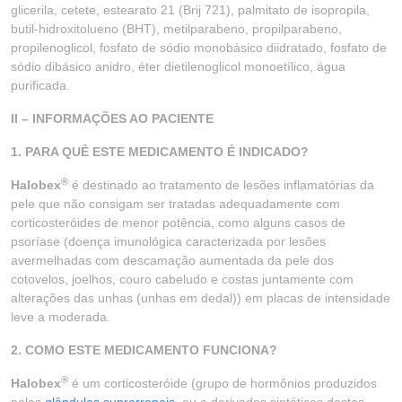
glicerila, cetete, estearato 21 (Brij 721), palmitato de isopropila,
butil-hidroxitolueno (BHT), metilparabeno, propilparabeno,
propilenoglicol, fosfato de sódio monobásico diidratado, fosfato de
sódio dibásico anidro, éter dietilenoglicol monoetílico, água
purificada.
II – INFORMAÇÕES AO PACIENTE
1. PARA QUÊ ESTE MEDICAMENTO É INDICADO?
®
Halobex
é destinado ao tratamento de lesões inflamatórias da
pele que não consigam ser tratadas adequadamente com
corticosteróides de menor potência, como alguns casos de
psoríase (doença imunológica caracterizada por lesões
avermelhadas com descamação aumentada da pele dos
cotovelos, joelhos, couro cabeludo e costas juntamente com
alterações das unhas (unhas em dedal)) em placas de intensidade
leve a moderada.
2. COMO ESTE MEDICAMENTO FUNCIONA?
®
Halobex
é um corticosteróide (grupo de hormônios produzidos