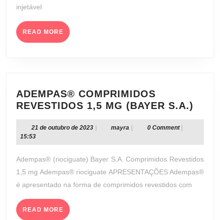
injetável
LTDA.)
READ
READ MORE
MORE
ADEMPAS® COMPRIMIDOS
ADE
REVESTIDOS 1,5 MG (BAYER S.A.)
COM
REVE
21
mayra
21 de outubro de 2023
|
mayra
|
0 Comment
|
de
15:53
1,5
outubro
MG
de
Adempas® (riociguate) Bayer S.A. Comprimidos Revestidos
(BAY
2023
1,5 mg Adempas® riociguate APRESENTAÇÕES Adempas®
S.A.)
é apresentado na forma de comprimidos revestidos com
READ
READ MORE
MORE