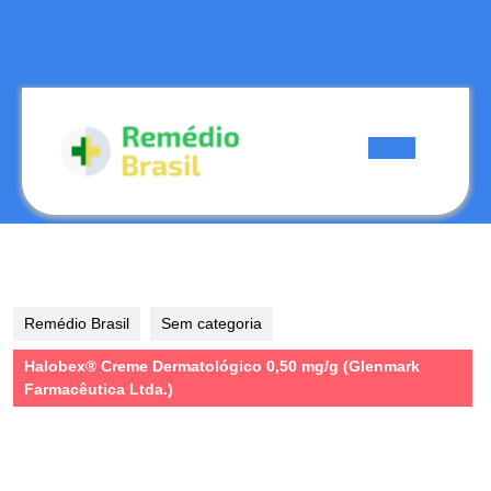
Skip
to
content
Skip
to
content
Open
Button
Remédio Brasil
Sem categoria
Halobex® Creme Dermatológico 0,50 mg/g (Glenmark
Farmacêutica Ltda.)