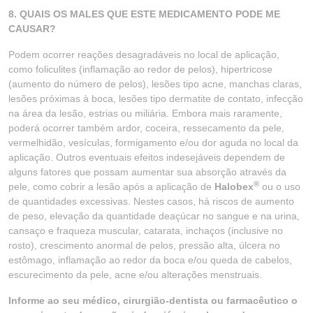
8. QUAIS OS MALES QUE ESTE MEDICAMENTO PODE ME
CAUSAR?
Podem ocorrer reações desagradáveis no local de aplicação,
como foliculites (inflamação ao redor de pelos), hipertricose
(aumento do número de pelos), lesões tipo acne, manchas claras,
lesões próximas à boca, lesões tipo dermatite de contato, infecção
na área da lesão, estrias ou miliária. Embora mais raramente,
poderá ocorrer também ardor, coceira, ressecamento da pele,
vermelhidão, vesículas, formigamento e/ou dor aguda no local da
aplicação. Outros eventuais efeitos indesejáveis dependem de
alguns fatores que possam aumentar sua absorção através da
®
pele, como cobrir a lesão após a aplicação de
Halobex
ou o uso
de quantidades excessivas. Nestes casos, há riscos de aumento
de peso, elevação da quantidade deaçúcar no sangue e na urina,
cansaço e fraqueza muscular, catarata, inchaços (inclusive no
rosto), crescimento anormal de pelos, pressão alta, úlcera no
estômago, inflamação ao redor da boca e/ou queda de cabelos,
escurecimento da pele, acne e/ou alterações menstruais.
Informe ao seu médico, cirurgião-dentista ou farmacêutico o