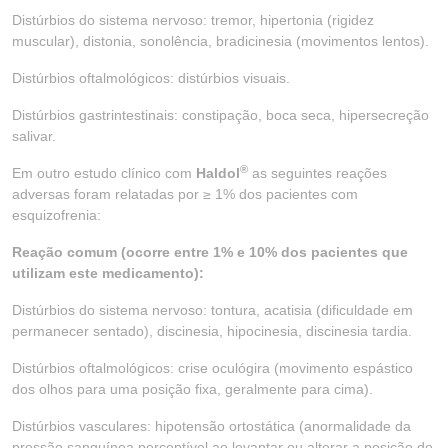
Distúrbios do sistema nervoso: tremor, hipertonia (rigidez
muscular), distonia, sonolência, bradicinesia (movimentos lentos).
Distúrbios oftalmológicos: distúrbios visuais.
Distúrbios gastrintestinais: constipação, boca seca, hipersecreção
salivar.
®
Em outro estudo clínico com
Haldol
as seguintes reações
adversas foram relatadas por ≥ 1% dos pacientes com
esquizofrenia:
Reação comum (ocorre entre 1% e 10% dos pacientes que
utilizam este medicamento):
Distúrbios do sistema nervoso: tontura, acatisia (dificuldade em
permanecer sentado), discinesia, hipocinesia, discinesia tardia.
Distúrbios oftalmológicos: crise oculógira (movimento espástico
dos olhos para uma posição fixa, geralmente para cima).
Distúrbios vasculares: hipotensão ortostática (anormalidade da
pressão sanguínea perceptível ao levantar ou alterar a posição do