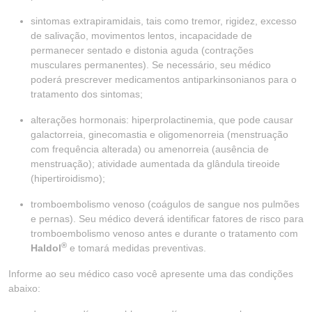
sintomas extrapiramidais, tais como tremor, rigidez, excesso
de salivação, movimentos lentos, incapacidade de
permanecer sentado e distonia aguda (contrações
musculares permanentes). Se necessário, seu médico
poderá prescrever medicamentos antiparkinsonianos para o
tratamento dos sintomas;
alterações hormonais: hiperprolactinemia, que pode causar
galactorreia, ginecomastia e oligomenorreia (menstruação
com frequência alterada) ou amenorreia (ausência de
menstruação); atividade aumentada da glândula tireoide
(hipertiroidismo);
tromboembolismo venoso (coágulos de sangue nos pulmões
e pernas). Seu médico deverá identificar fatores de risco para
tromboembolismo venoso antes e durante o tratamento com
®
Haldol
e tomará medidas preventivas.
Informe ao seu médico caso você apresente uma das condições
abaixo: