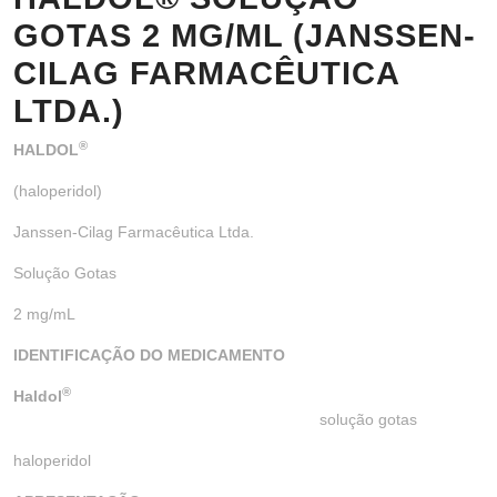
GOTAS 2 MG/ML (JANSSEN-
CILAG FARMACÊUTICA
LTDA.)
®
HALDOL
(haloperidol)
Janssen-Cilag Farmacêutica Ltda.
Solução Gotas
2 mg/mL
IDENTIFICAÇÃO DO MEDICAMENTO
®
Haldol
solução gotas
haloperidol