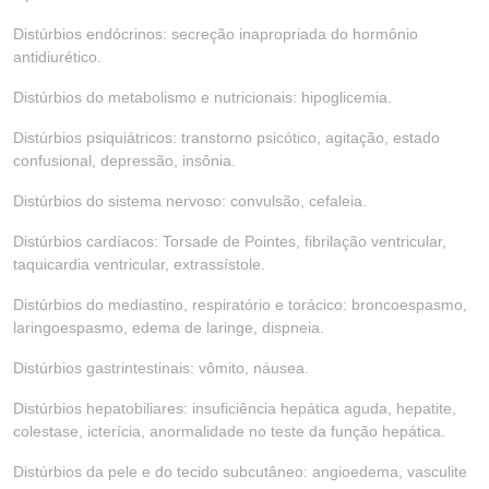
Distúrbios endócrinos: secreção inapropriada do hormônio
antidiurético.
Distúrbios do metabolismo e nutricionais: hipoglicemia.
Distúrbios psiquiátricos: transtorno psicótico, agitação, estado
confusional, depressão, insônia.
Distúrbios do sistema nervoso: convulsão, cefaleia.
Distúrbios cardíacos: Torsade de Pointes, fibrilação ventricular,
taquicardia ventricular, extrassístole.
Distúrbios do mediastino, respiratório e torácico: broncoespasmo,
laringoespasmo, edema de laringe, dispneia.
Distúrbios gastrintestinais: vômito, náusea.
Distúrbios hepatobiliares: insuficiência hepática aguda, hepatite,
colestase, icterícia, anormalidade no teste da função hepática.
Distúrbios da pele e do tecido subcutâneo: angioedema, vasculite