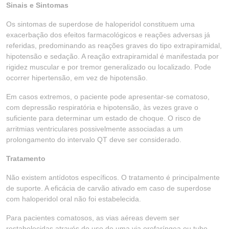
Sinais e Sintomas
Os sintomas de superdose de haloperidol constituem uma
exacerbação dos efeitos farmacológicos e reações adversas já
referidas, predominando as reações graves do tipo extrapiramidal,
hipotensão e sedação. A reação extrapiramidal é manifestada por
rigidez muscular e por tremor generalizado ou localizado. Pode
ocorrer hipertensão, em vez de hipotensão.
Em casos extremos, o paciente pode apresentar-se comatoso,
com depressão respiratória e hipotensão, às vezes grave o
suficiente para determinar um estado de choque. O risco de
arritmias ventriculares possivelmente associadas a um
prolongamento do intervalo QT deve ser considerado.
Tratamento
Não existem antídotos específicos. O tratamento é principalmente
de suporte. A eficácia de carvão ativado em caso de superdose
com haloperidol oral não foi estabelecida.
Para pacientes comatosos, as vias aéreas devem ser
restabelecidas através do uso de uma via orofaríngea ou tubo