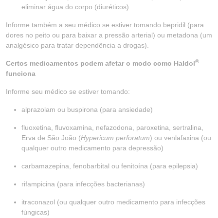
eliminar água do corpo (diuréticos).
Informe também a seu médico se estiver tomando bepridil (para
dores no peito ou para baixar a pressão arterial) ou metadona (um
analgésico para tratar dependência a drogas).
®
Certos medicamentos podem afetar o modo como Haldol
funciona
Informe seu médico se estiver tomando:
alprazolam ou buspirona (para ansiedade)
fluoxetina, fluvoxamina, nefazodona, paroxetina, sertralina,
Erva de São João (
Hypericum perforatum
) ou venlafaxina (ou
qualquer outro medicamento para depressão)
carbamazepina, fenobarbital ou fenitoína (para epilepsia)
rifampicina (para infecções bacterianas)
itraconazol (ou qualquer outro medicamento para infecções
fúngicas)