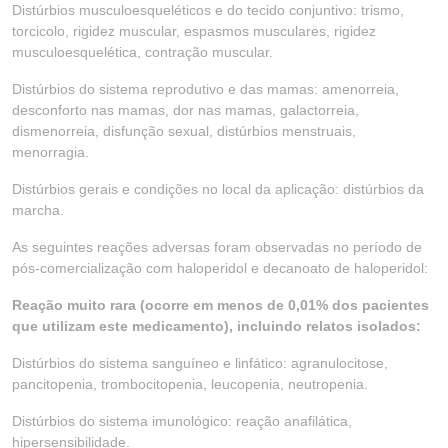
Distúrbios musculoesqueléticos e do tecido conjuntivo: trismo,
torcicolo, rigidez muscular, espasmos musculares, rigidez
musculoesquelética, contração muscular.
Distúrbios do sistema reprodutivo e das mamas: amenorreia,
desconforto nas mamas, dor nas mamas, galactorreia,
dismenorreia, disfunção sexual, distúrbios menstruais,
menorragia.
Distúrbios gerais e condições no local da aplicação: distúrbios da
marcha.
As seguintes reações adversas foram observadas no período de
pós-comercialização com haloperidol e decanoato de haloperidol:
Reação muito rara (ocorre em menos de 0,01% dos pacientes
que utilizam este medicamento), incluindo relatos isolados:
Distúrbios do sistema sanguíneo e linfático: agranulocitose,
pancitopenia, trombocitopenia, leucopenia, neutropenia.
Distúrbios do sistema imunológico: reação anafilática,
hipersensibilidade.