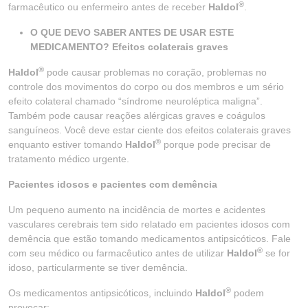
®
farmacêutico ou enfermeiro antes de receber
Haldol
.
O QUE DEVO SABER ANTES DE USAR ESTE
MEDICAMENTO? Efeitos colaterais graves
®
Haldol
pode causar problemas no coração, problemas no
controle dos movimentos do corpo ou dos membros e um sério
efeito colateral chamado “síndrome neuroléptica maligna”.
Também pode causar reações alérgicas graves e coágulos
sanguíneos. Você deve estar ciente dos efeitos colaterais graves
®
enquanto estiver tomando
Haldol
porque pode precisar de
tratamento médico urgente.
Pacientes idosos e pacientes com demência
Um pequeno aumento na incidência de mortes e acidentes
vasculares cerebrais tem sido relatado em pacientes idosos com
demência que estão tomando medicamentos antipsicóticos. Fale
®
com seu médico ou farmacêutico antes de utilizar
Haldol
se for
idoso, particularmente se tiver demência.
®
Os medicamentos antipsicóticos, incluindo
Haldol
podem
provocar: