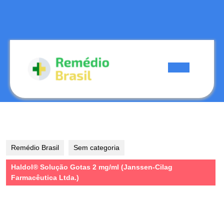
Skip
to
content
Skip
to
content
Open
Button
Remédio Brasil
Sem categoria
Haldol® Solução Gotas 2 mg/ml (Janssen-Cilag
Farmacêutica Ltda.)