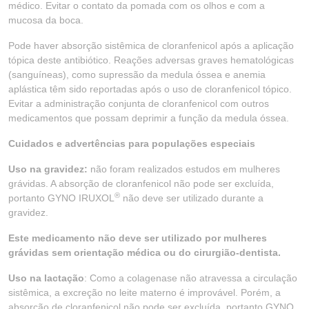
médico. Evitar o contato da pomada com os olhos e com a
mucosa da boca.
Pode haver absorção sistêmica de cloranfenicol após a aplicação
tópica deste antibiótico. Reações adversas graves hematológicas
(sanguíneas), como supressão da medula óssea e anemia
aplástica têm sido reportadas após o uso de cloranfenicol tópico.
Evitar a administração conjunta de cloranfenicol com outros
medicamentos que possam deprimir a função da medula óssea.
Cuidados e advertências para populações especiais
Uso na gravidez:
não foram realizados estudos em mulheres
grávidas. A absorção de cloranfenicol não pode ser excluída,
®
portanto GYNO IRUXOL
não deve ser utilizado durante a
gravidez.
Este medicamento não deve ser utilizado por mulheres
grávidas sem orientação médica ou do cirurgião-dentista.
Uso na lactação
: Como a colagenase não atravessa a circulação
sistêmica, a excreção no leite materno é improvável. Porém, a
absorção de cloranfenicol não pode ser excluída, portanto GYNO