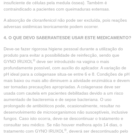
insuficiente de células pela medula óssea). Também é
contraindicado a pacientes com queimaduras extensas.
A absorção de cloranfenicol não pode ser excluída, pois reações
adversas sistêmicas teoricamente podem ocorrer.
4. O QUE DEVO SABERANTESDE USAR ESTE MEDICAMENTO?
Deve-se fazer rigorosa higiene pessoal durante a utilização do
produto para evitar a possibilidade de reinfecção, sendo que
®
GYNO IRUXOL
deve ser introduzido na vagina o mais
profundamente possível, com auxílio do aplicador. A variação de
pH ideal para a colagenase situa-se entre 6 e 8. Condições de pH
mais baixo ou mais alto diminuem a atividade enzimática e devem
ser tomadas precauções apropriadas. A colagenase deve ser
usada com cautela em pacientes debilitadas devido a um risco
aumentado de bacteremia e de sepse bacteriana. O uso
prolongado de antibióticos pode, ocasionalmente, resultar no
desenvolvimento de microorganismos não susceptíveis, inclusive
fungos. Caso isto ocorra, deve-se descontinuar o tratamento e
consultar seu médico. Se não houver melhora após 14 dias, o
®
tratamento com GYNO IRUXOL
, deverá ser descontinuado pelo