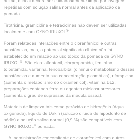
acima, o local deverá ser cuidadosamente limpo por lavagens
repetidas com solução salina normal antes da aplicação da
pomada.
Tirotricina, gramicidina e tetraciclinas não devem ser utilizadas
®
localmente com GYNO IRUXOL
.
Foram relatadas interações entre o cloranfenicol e outras
substâncias, mas, o potencial significado clínico não foi
estabelecido em relação ao uso tópico da pomada de GYNO
®
IRUXOL
. São elas: alfentanil, clorpropamida, fenitoína,
tolbutamida, varfarina, fenobarbital (diminui o metabolismo dessas
substâncias e aumenta sua concentração plasmática), rifampicina
(aumenta o metabolismo do cloranfenicol), vitamina B12,
preparações contendo ferro ou agentes mielossupressores
(aumenta o grau de supressão da medula óssea).
Materiais de limpeza tais como peróxido de hidrogênio (água
oxigenada), líquido de Dakin (solução diluída de hipoclorito de
sódio) e solução salina normal (0,9 %) são compatíveis com
®
GYNO IRUXOL
pomada.
administração concomitante de cloranfenicol com outros