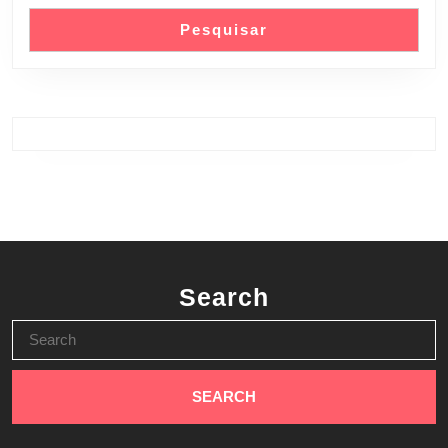
Pesquisar
Search
Search
for: