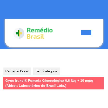
Skip
to
content
Skip
to
content
Open
Button
Remédio Brasil
Sem categoria
Gyno Iruxol® Pomada Ginecológica 0,6 U/g + 10 mg/g
(Abbott Laboratórios do Brasil Ltda.)