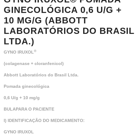
GINECOLÓGICA 0,6 U/G +
10 MG/G (ABBOTT
LABORATÓRIOS DO BRASIL
LTDA.)
®
GYNO IRUXOL
(
colagenase + cloranfenicol
)
Abbott Laboratórios do Brasil Ltda.
Pomada ginecológica
0,6 U/g + 10 mg/g
BULAPARA O PACIENTE
I) IDENTIFICAÇÃO DO MEDICAMENTO:
GYNO IRUXOL