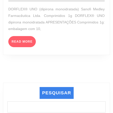
agosto
G
de
DORFLEX® UNO (dipirona monoidratada) Sanofi Medley
(SANOFI
2023
Farmacêutica Ltda. Comprimidos 1g DORFLEX® UNO
MEDLEY
dipirona monoidratada APRESENTAÇÕES Comprimidos 1g:
FARMACÊUTICA
embalagem com 10,
LTDA.)
READ
READ MORE
MORE
PESQUISAR