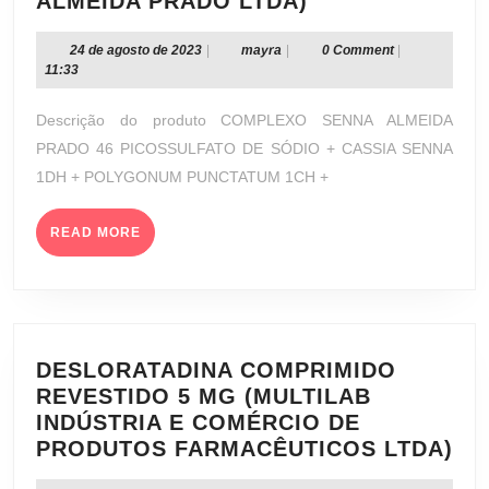
COMPLEXO
ALMEIDA PRADO LTDA)
SENNA
ALMEIDA
24
mayra
24 de agosto de 2023
|
mayra
|
0 Comment
|
de
11:33
PRADO
agosto
46
de
Descrição do produto COMPLEXO SENNA ALMEIDA
(FARMÁCIA
2023
PRADO 46 PICOSSULFATO DE SÓDIO + CASSIA SENNA
E
1DH + POLYGONUM PUNCTATUM 1CH +
LABORATÓRIO
HOMEOPÁTICO
READ
ALMEIDA
READ MORE
MORE
PRADO
LTDA)
DESLORATADINA COMPRIMIDO
REVESTIDO 5 MG (MULTILAB
INDÚSTRIA E COMÉRCIO DE
DE
PRODUTOS FARMACÊUTICOS LTDA)
CO