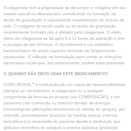
A colagenase tem a propriedade de decompor o colágeno em seu
estado natural ou desnaturado, contribuindo na formação de
tecido de granulação e subsequente reepitelização de úlceras da
pele. O colágeno de tecido sadio ou do tecido de granulação
recentemente formado não é afetado pela colagenase. O efeito
ótimo da colagenase se dá após 8 a 12 horas da aplicação e tem
a duração de até 24 horas. O cloranfenicol é um antibiótico
bacteriostático de amplo espectro derivado de
Streptomyces
venezuelae
. É utilizado na formulação para conter as infecções
bacterianas locais que, secundariamente, podem estar presentes.
3. QUANDO NÃO DEVO USAR ESTE MEDICAMENTO?
®
GYNO IRUXOL
é contraindicado em casos de hipersensibilidade
(alergia) ao cloranfenicol, à colagenase ou a qualquer
componente da fórmula do produto (ver COMPOSIÇÃO), e em
pacientes com conhecida ou histórico familiar de doenças
hematológicas (alterações envolvendo as células do sangue), por
exemplo, panmielopatia (doenças da medula óssea), icterícia
hemolítica (cor amarelada do paciente devido à destruição dos
glóbulos vermelhos no sangue) e anemia aplástica (produção