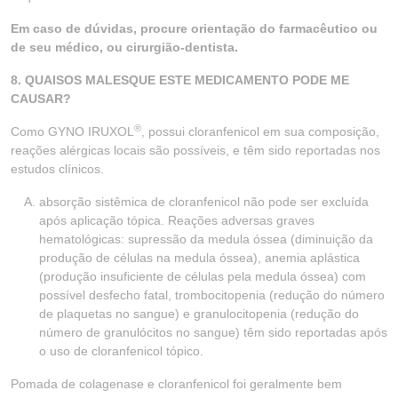
Em caso de dúvidas, procure orientação do farmacêutico ou
de seu médico, ou cirurgião-dentista.
8. QUAISOS MALESQUE ESTE MEDICAMENTO PODE ME
CAUSAR?
®
Como GYNO IRUXOL
, possui cloranfenicol em sua composição,
reações alérgicas locais são possíveis, e têm sido reportadas nos
estudos clínicos.
absorção sistêmica de cloranfenicol não pode ser excluída
após aplicação tópica. Reações adversas graves
hematológicas: supressão da medula óssea (diminuição da
produção de células na medula óssea), anemia aplástica
(produção insuficiente de células pela medula óssea) com
possível desfecho fatal, trombocitopenia (redução do número
de plaquetas no sangue) e granulocitopenia (redução do
número de granulócitos no sangue) têm sido reportadas após
o uso de cloranfenicol tópico.
Pomada de colagenase e cloranfenicol foi geralmente bem