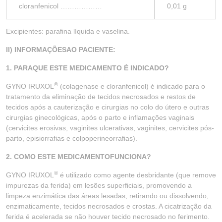
cloranfenicol ………………
0,01 g
Excipientes: parafina líquida e vaselina.
II) INFORMAÇÕESAO PACIENTE:
1. PARAQUE ESTE MEDICAMENTO É INDICADO?
®
GYNO IRUXOL
(colagenase e cloranfenicol) é indicado para o
tratamento da eliminação de tecidos necrosados e restos de
tecidos após a cauterização e cirurgias no colo do útero e outras
cirurgias ginecológicas, após o parto e inflamações vaginais
(cervicites erosivas, vaginites ulcerativas, vaginites, cervicites pós-
parto, episiorrafias e colpoperineorrafias).
2. COMO ESTE MEDICAMENTOFUNCIONA?
®
GYNO IRUXOL
é utilizado como agente desbridante (que remove
impurezas da ferida) em lesões superficiais, promovendo a
limpeza enzimática das áreas lesadas, retirando ou dissolvendo,
enzimaticamente, tecidos necrosados e crostas. A cicatrização da
ferida é acelerada se não houver tecido necrosado no ferimento.