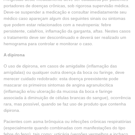
portadores de doenças crônicas, sob rigorosa supervisão médica.
Deve-se suspender a medicação e consultar imediatamente seu
médico caso apareçam algum dos seguintes sinais ou sintomas
que podem estar relacionados com a neutropenia: febre
persistente, calafrios, inflamação da garganta, aftas. Nestes casos
o tratamento deve ser descontinuado e deverá ser realizado um
hemograma para controlar e monitorar o caso.
A dipirona
O uso de dipirona, em casos de amigdalite (inflamação das
amígdalas) ou qualquer outra doença da boca ou faringe, deve
merecer cuidado redobrado: esta doença preexistente pode
mascarar os primeiros sintomas de angina agranulocítica
(inflamação e/ou ulceração da mucosa da boca e faringe
associada à diminuição de células brancas do sangue), ocorrência
rara, mas possível, quando se faz uso de produto que contenha
dipirona.
Pacientes com asma brônquica ou infecções crônicas respiratórias
(especialmente quando combinadas com manifestações do tipo
febre do feno), tais como: urticária (vergões vermelhos e inchaço