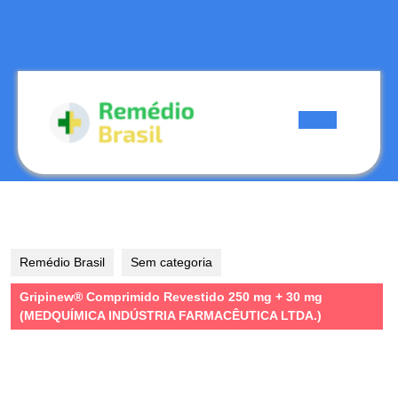
Skip
to
content
Skip
to
content
Open
Button
Remédio Brasil
Sem categoria
Gripinew® Comprimido Revestido 250 mg + 30 mg
(MEDQUÍMICA INDÚSTRIA FARMACÊUTICA LTDA.)