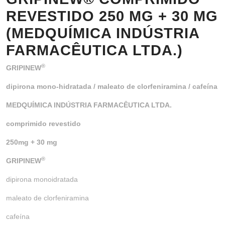
REVESTIDO 250 MG + 30 MG
(MEDQUÍMICA INDÚSTRIA
FARMACÊUTICA LTDA.)
®
GRIPINEW
dipirona mono-hidratada / maleato de clorfeniramina / cafeína
MEDQUÍMICA INDÚSTRIA FARMACÊUTICA LTDA.
comprimido revestido
250mg + 30 mg
®
GRIPINEW
dipirona monoidratada
maleato de clorfeniramina
cafeína