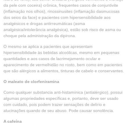
da pele com coceira) crônica, frequentes casos de conjuntivite
(inflamação nos olhos), rinossinusites (inflamação dasmucosas
dos seios da face) e pacientes com hipersensibilidade aos
analgésicos e drogas antirreumáticas (asma
analgésica/intolerância analgésica), estão sob risco de asma ou
choque pela administração da dipirona.
O mesmo se aplica a pacientes que apresentam
hipersensibilidade às bebidas alcoólicas, mesmo em pequenas
quantidades e aos casos de lacrimejamento ocular e
aparecimento de vermelhidão no rosto, bem como em pacientes
que são alérgicos a alimentos, tinturas de cabelo e conservantes.
O maleato de clorfeniramina
Como qualquer substancia anti-histamínica (antialérgico), possui
algumas propriedades específicas e, portanto, deve ser usado
com cuidado, pois podem trazer sensações de delírio e
alucinações quando de seu abuso. Pode causar sonolência.
A cafeína