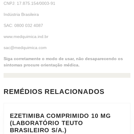
CNPJ: 17.875.154/0003-91
Indústria Brasileira
SAC: 0800 032 4087
www.medquimica.ind.br
sac@medquimica.com
Siga corretamente o modo de usar, não desaparecendo os
sintomas procure orientação médica.
REMÉDIOS RELACIONADOS
EZETIMIBA COMPRIMIDO 10 MG
(LABORATÓRIO TEUTO
EZETIMIBA
BRASILEIRO S/A.)