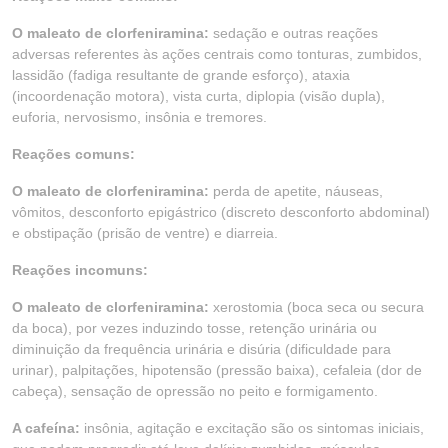
O maleato de clorfeniramina:
sedação e outras reações
adversas referentes às ações centrais como tonturas, zumbidos,
lassidão (fadiga resultante de grande esforço), ataxia
(incoordenação motora), vista curta, diplopia (visão dupla),
euforia, nervosismo, insônia e tremores.
Reações comuns:
O maleato de clorfeniramina:
perda de apetite, náuseas,
vômitos, desconforto epigástrico (discreto desconforto abdominal)
e obstipação (prisão de ventre) e diarreia.
Reações incomuns:
O maleato de clorfeniramina:
xerostomia (boca seca ou secura
da boca), por vezes induzindo tosse, retenção urinária ou
diminuição da frequência urinária e disúria (dificuldade para
urinar), palpitações, hipotensão (pressão baixa), cefaleia (dor de
cabeça), sensação de opressão no peito e formigamento.
A cafeína:
insônia, agitação e excitação são os sintomas iniciais,