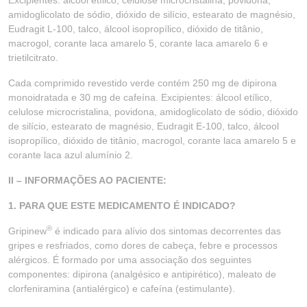
Excipientes: álcool etílico, celulose microcristalina, povidona,
amidoglicolato de sódio, dióxido de silício, estearato de magnésio,
Eudragit L-100, talco, álcool isopropílico, dióxido de titânio,
macrogol, corante laca amarelo 5, corante laca amarelo 6 e
trietilcitrato.
Cada comprimido revestido verde contém 250 mg de dipirona
monoidratada e 30 mg de cafeína. Excipientes: álcool etílico,
celulose microcristalina, povidona, amidoglicolato de sódio, dióxido
de silício, estearato de magnésio, Eudragit E-100, talco, álcool
isopropílico, dióxido de titânio, macrogol, corante laca amarelo 5 e
corante laca azul alumínio 2.
II – INFORMAÇÕES AO PACIENTE:
1. PARA QUE ESTE MEDICAMENTO É INDICADO?
®
Gripinew
é indicado para alívio dos sintomas decorrentes das
gripes e resfriados, como dores de cabeça, febre e processos
alérgicos. É formado por uma associação dos seguintes
componentes: dipirona (analgésico e antipirético), maleato de
clorfeniramina (antialérgico) e cafeína (estimulante).