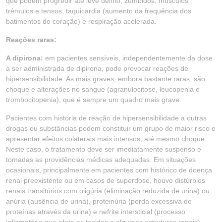
que podem progredir até leve delírio; zumbidos, músculos
trêmulos e tensos, taquicardia (aumento da frequência dos
batimentos do coração) e respiração acelerada.
Reações raras:
A dipirona:
em pacientes sensíveis, independentemente da dose
a ser administrada de dipirona, pode provocar reações de
hipersensibilidade. As mais graves, embora bastante raras, são
choque e alterações no sangue (agranulocitose, leucopenia e
trombocitopenia), que é sempre um quadro mais grave.
Pacientes com história de reação de hipersensibilidade a outras
drogas ou substâncias podem constituir um grupo de maior risco e
apresentar efeitos colaterais mais intensos, até mesmo choque.
Neste caso, o tratamento deve ser imediatamente suspenso e
tomadas as providências médicas adequadas. Em situações
ocasionais, principalmente em pacientes com histórico de doença
renal preexistente ou em casos de superdose, houve distúrbios
renais transitórios com oligúria (eliminação reduzida de urina) ou
anúria (ausência de urina), proteinúria (perda excessiva de
proteínas através da urina) e nefrite intersticial (processo