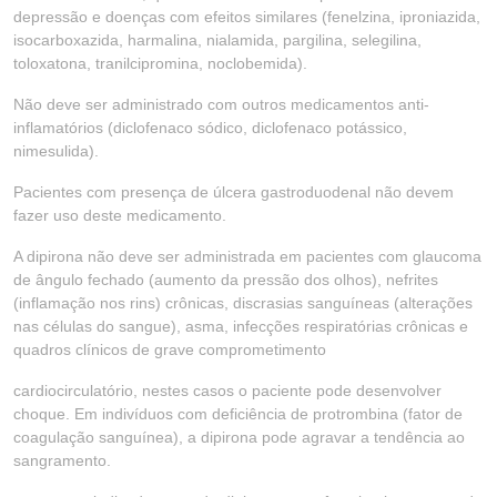
depressão e doenças com efeitos similares (fenelzina, iproniazida,
isocarboxazida, harmalina, nialamida, pargilina, selegilina,
toloxatona, tranilcipromina, noclobemida).
Não deve ser administrado com outros medicamentos anti-
inflamatórios (diclofenaco sódico, diclofenaco potássico,
nimesulida).
Pacientes com presença de úlcera gastroduodenal não devem
fazer uso deste medicamento.
A dipirona não deve ser administrada em pacientes com glaucoma
de ângulo fechado (aumento da pressão dos olhos), nefrites
(inflamação nos rins) crônicas, discrasias sanguíneas (alterações
nas células do sangue), asma, infecções respiratórias crônicas e
quadros clínicos de grave comprometimento
cardiocirculatório, nestes casos o paciente pode desenvolver
choque. Em indivíduos com deficiência de protrombina (fator de
coagulação sanguínea), a dipirona pode agravar a tendência ao
sangramento.