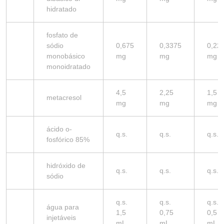
hidratado
fosfato de
sódio
0,675
0,3375
0,22
monobásico
mg
mg
mg
monoidratado
4,5
2,25
1,5
metacresol
mg
mg
mg
ácido o-
q.s.
q.s.
q.s.
fosfórico 85%
hidróxido de
q.s.
q.s.
q.s.
sódio
q.s.
q.s.
q.s.
água para
1,5
0,75
0,5
injetáveis
mL
mL
mL