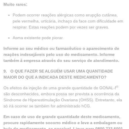
Muito raros:
Podem ocorrer reações alérgicas como erupção cutânea,
pele vermelha, urticária, inchaço da face com dificuldade em
respirar. Estas reações podem por vezes ser graves.
Asma existente pode piorar.
Informe ao seu médico ou farmacêutico o aparecimento de
reações indesejáveis pelo uso do medicamento. Informe
também à empresa através do seu serviço de atendimento.
9. O QUE FAZER SE ALGUÉM USAR UMA QUANTIDADE
MAIOR DO QUE A INDICADA DESTE MEDICAMENTO?
®
Os efeitos da injeção de uma grande quantidade de GONAL-f
são desconhecidos, embora possa ser prevista a ocorrência da
Síndrome de Hiperestimulação Ovariana (OHSS). Entretanto, ela
só irá ocorrer se também for administrado hCG.
Em caso de uso de grande quantidade deste medicamento,
procure rapidamente socorro médico e leve a embalagem ou
bula do medicamento, se possível. Ligue para 0800 722 6001,