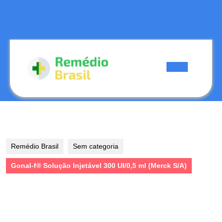
Skip
to
content
Skip
to
content
Open
Button
Remédio Brasil
Sem categoria
Gonal-f® Solução Injetável 300 UI/0,5 ml (Merck S/A)