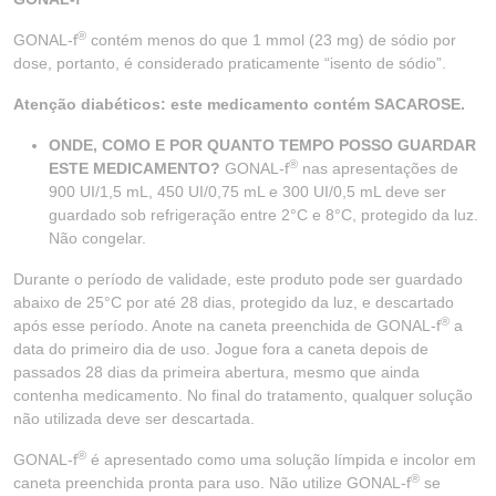
®
GONAL-f
contém menos do que 1 mmol (23 mg) de sódio por
dose, portanto, é considerado praticamente “isento de sódio”.
Atenção diabéticos: este medicamento contém SACAROSE.
ONDE, COMO E POR QUANTO TEMPO POSSO GUARDAR
®
ESTE MEDICAMENTO?
GONAL-f
nas apresentações de
900 UI/1,5 mL, 450 UI/0,75 mL e 300 UI/0,5 mL deve ser
guardado sob refrigeração entre 2°C e 8°C, protegido da luz.
Não congelar.
Durante o período de validade, este produto pode ser guardado
abaixo de 25°C por até 28 dias, protegido da luz, e descartado
®
após esse período. Anote na caneta preenchida de GONAL-f
a
data do primeiro dia de uso. Jogue fora a caneta depois de
passados 28 dias da primeira abertura, mesmo que ainda
contenha medicamento. No final do tratamento, qualquer solução
não utilizada deve ser descartada.
®
GONAL-f
é apresentado como uma solução límpida e incolor em
®
caneta preenchida pronta para uso. Não utilize GONAL-f
se