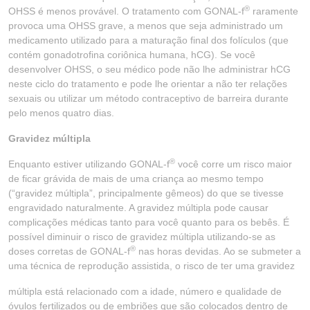
®
OHSS é menos provável. O tratamento com GONAL-f
raramente
provoca uma OHSS grave, a menos que seja administrado um
medicamento utilizado para a maturação final dos folículos (que
contém gonadotrofina coriônica humana, hCG). Se você
desenvolver OHSS, o seu médico pode não lhe administrar hCG
neste ciclo do tratamento e pode lhe orientar a não ter relações
sexuais ou utilizar um método contraceptivo de barreira durante
pelo menos quatro dias.
Gravidez múltipla
®
Enquanto estiver utilizando GONAL-f
você corre um risco maior
de ficar grávida de mais de uma criança ao mesmo tempo
(“gravidez múltipla”, principalmente gêmeos) do que se tivesse
engravidado naturalmente. A gravidez múltipla pode causar
complicações médicas tanto para você quanto para os bebês. É
possível diminuir o risco de gravidez múltipla utilizando-se as
®
doses corretas de GONAL-f
nas horas devidas. Ao se submeter a
uma técnica de reprodução assistida, o risco de ter uma gravidez
múltipla está relacionado com a idade, número e qualidade de
óvulos fertilizados ou de embriões que são colocados dentro de