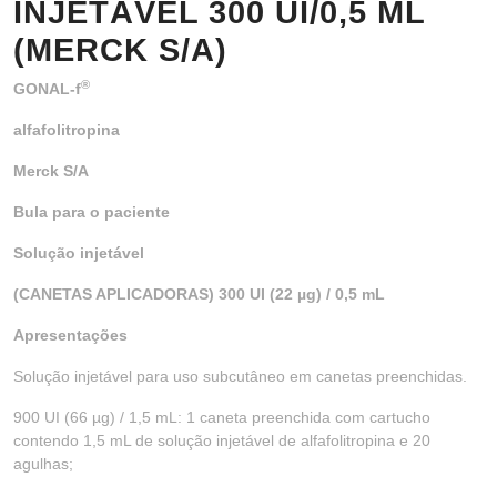
INJETÁVEL 300 UI/0,5 ML
(MERCK S/A)
®
GONAL-f
alfafolitropina
Merck S/A
Bula para o paciente
Solução injetável
(CANETAS APLICADORAS) 300 UI (22 µg) / 0,5 mL
Apresentações
Solução injetável para uso subcutâneo em canetas preenchidas.
900 UI (66 µg) / 1,5 mL: 1 caneta preenchida com cartucho
contendo 1,5 mL de solução injetável de alfafolitropina e 20
agulhas;