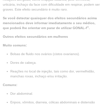
urticária, inchaço da face com dificuldade em respirar, podem ser
graves. Este efeito secundário é muito raro.
Se você detectar quaisquer dos efeitos secundários acima
mencionados deve informar imediatamente o seu médico,
®
que poderá lhe orientar em parar de utilizar GONAL-f
.
Outros efeitos secundários em mulheres
Muito comuns:
Bolsas de fluido nos ovários (cistos ovarianos).
Dores de cabeça.
Reações no local de injeção, tais como dor, vermelhidão,
manchas roxas, inchaço e/ou irritação.
Comuns:
Dor abdominal.
Enjoos, vômitos, diarreia, cólicas abdominais e distensão