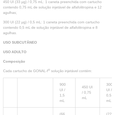
450 UI (33 µg) / 0,75 mL: 1 caneta preenchida com cartucho
contendo 0,75 mL de solução injetável de alfafolitropina e 12
agulhas;
300 UI (22 µg) / 0,5 mL: 1 caneta preenchida com cartucho
contendo 0,5 mL de solução injetável de alfafolitropina e 8
agulhas.
USO SUBCUTÂNEO
USO ADULTO
Composição
®
Cada cartucho de GONAL-f
solução injetável contém:
900
300
450 UI
UI /
UI /
/ 0,75
1,5
0,5
mL
mL
mL
(66
(22