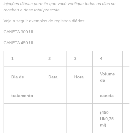
injeções diárias permite que
você verifique todos os dias se
recebeu a dose total prescrita.
Veja a seguir exemplos de registros diários:
CANETA 300 UI
CANETA 450 UI
1
2
3
4
5
Volume
Dia de
Data
Hora
D
da
tratamento
caneta
p
(450
UI/0,75
ml)