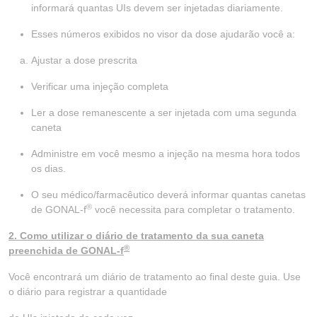
informará quantas UIs devem ser injetadas diariamente.
Esses números exibidos no visor da dose ajudarão você a:
Ajustar a dose prescrita
Verificar uma injeção completa
Ler a dose remanescente a ser injetada com uma segunda
caneta
Administre em você mesmo a injeção na mesma hora todos
os dias.
O seu médico/farmacêutico deverá informar quantas canetas
®
de GONAL-f
você necessita para completar o tratamento.
2. Como utilizar o diário de tratamento da sua caneta
®
preenchida de GONAL-f
Você encontrará um diário de tratamento ao final deste guia. Use
o diário para registrar a quantidade