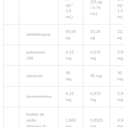
(33 µg
µg /
µg /
/ 0,75
1,5
1,5
mL)
mL)
mL)
66,69
33,34
22,2
alfafolitropina
µg
µg
µg
poloxamer
0,15
0,075
0,05
188
mg
mg
mg
90
30
sacarose
45 mg
mg
mg
0,15
0,075
0,05
levometionina
mg
mg
mg
fosfato de
sódio
1,665
0,8325
0,55
dibásico di-
mg
mg
mg