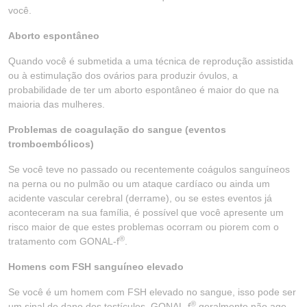
você.
Aborto espontâneo
Quando você é submetida a uma técnica de reprodução assistida
ou à estimulação dos ovários para produzir óvulos, a
probabilidade de ter um aborto espontâneo é maior do que na
maioria das mulheres.
Problemas de coagulação do sangue (eventos
tromboembólicos)
Se você teve no passado ou recentemente coágulos sanguíneos
na perna ou no pulmão ou um ataque cardíaco ou ainda um
acidente vascular cerebral (derrame), ou se estes eventos já
aconteceram na sua família, é possível que você apresente um
risco maior de que estes problemas ocorram ou piorem com o
®
tratamento com GONAL-f
.
Homens com FSH sanguíneo elevado
Se você é um homem com FSH elevado no sangue, isso pode ser
®
um sinal de dano dos testículos. GONAL-f
geralmente não age