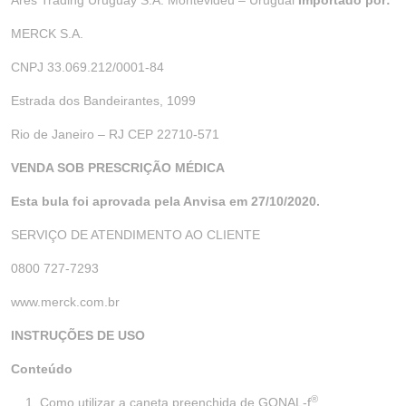
Ares Trading Uruguay S.A. Montevidéu – Uruguai
Importado por:
MERCK S.A.
CNPJ 33.069.212/0001-84
Estrada dos Bandeirantes, 1099
Rio de Janeiro – RJ CEP 22710-571
VENDA SOB PRESCRIÇÃO MÉDICA
Esta bula foi aprovada pela Anvisa em 27/10/2020.
SERVIÇO DE ATENDIMENTO AO CLIENTE
0800 727-7293
www.merck.com.br
INSTRUÇÕES DE USO
Conteúdo
®
Como utilizar a caneta preenchida de GONAL-f