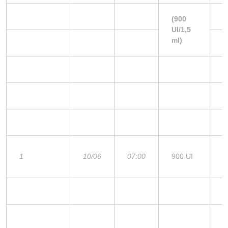
(900
UI/1,5
ml)
1
10/06
07:00
900 UI
3