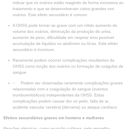
indicar que os ovários estão reagindo de forma excessiva ao
tratamento e que se desenvolveram cistos grandes nos
ovários. Este efeito secundário é comum.
A OHSS pode tornar-se grave com um nítido aumento do
volume dos ovários, diminuição da produção de urina,
aumento de peso, dificuldade em respirar e/ou possível
acumulação de líquidos no abdômen ou tórax. Este efeito
secundário é incomum.
Raramente podem ocorrer complicações resultantes da
OHSS como torção dos ovários ou formação de coágulos de
sangue.
− Podem ser observadas raramente complicações graves
relacionadas com a coagulação do sangue (eventos
tromboembólicos) independentes da OHSS. Estas
complicações podem causar dor no peito, falta de ar,
acidente vascular cerebral (derrame) ou ataque cardíaco.
Efeitos secundários graves em homens e mulheres
Reações alérgicas, como erupção cutânea, pele vermelha,