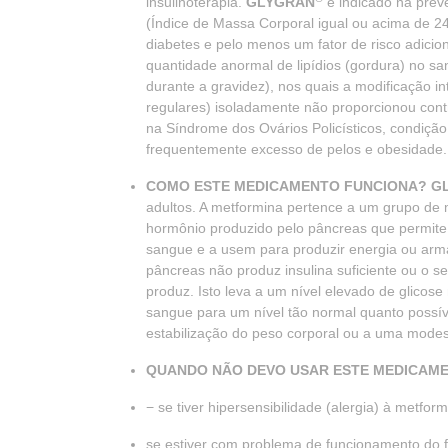
insulinoterapia.
GLYGRAN
é indicado na prev
(Índice de Massa Corporal igual ou acima de 2
diabetes e pelo menos um fator de risco adicion
quantidade anormal de lipídios (gordura) no san
durante a gravidez), nos quais a modificação int
regulares) isoladamente não proporcionou con
na Síndrome dos Ovários Policísticos, condição 
frequentemente excesso de pelos e obesidade.
COMO ESTE MEDICAMENTO FUNCIONA? G
adultos. A metformina pertence a um grupo de
hormônio produzido pelo pâncreas que permite 
sangue e a usem para produzir energia ou arma
pâncreas não produz insulina suficiente ou o s
produz. Isto leva a um nível elevado de glicos
sangue para um nível tão normal quanto possíve
estabilização do peso corporal ou a uma modes
QUANDO NÃO DEVO USAR ESTE MEDICAM
− se tiver hipersensibilidade (alergia) à metfo
se estiver com problema de funcionamento do f