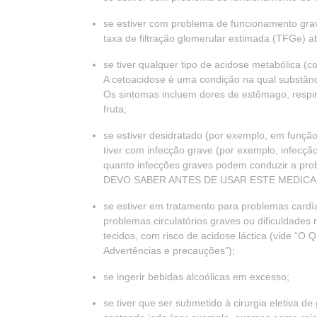
se estiver com problema de funcionamento grav
taxa de filtração glomerular estimada (TFGe) 
se tiver qualquer tipo de acidose metabólica (c
A cetoacidose é uma condição na qual substân
Os sintomas incluem dores de estômago, respir
fruta;
se estiver desidratado (por exemplo, em função
tiver com infecção grave (por exemplo, infecção
quanto infecções graves podem conduzir a prob
DEVO SABER ANTES DE USAR ESTE MEDICAMEN
se estiver em tratamento para problemas cardía
problemas circulatórios graves ou dificuldades 
tecidos, com risco de acidose láctica (vi
Advertências e precauções”);
se ingerir bebidas alcoólicas em excesso;
se tiver que ser submetido à cirurgia eletiva d