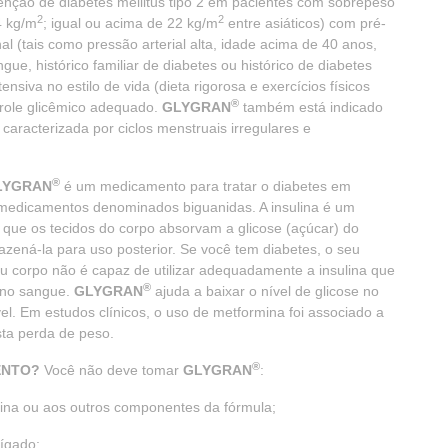
enção de diabetes mellitus tipo 2 em pacientes com sobrepeso
2
2
4 kg/m
; igual ou acima de 22 kg/m
entre asiáticos) com pré-
al (tais como pressão arterial alta, idade acima de 40 anos,
gue, histórico familiar de diabetes ou histórico de diabetes
ensiva no estilo de vida (dieta rigorosa e exercícios físicos
®
trole glicêmico adequado.
GLYGRAN
também está indicado
caracterizada por ciclos menstruais irregulares e
®
LYGRAN
é um medicamento para tratar o diabetes em
 medicamentos denominados biguanidas. A insulina é um
que os tecidos do corpo absorvam a glicose (açúcar) do
zená-la para uso posterior. Se você tem diabetes, o seu
eu corpo não é capaz de utilizar adequadamente a insulina que
®
e no sangue.
GLYGRAN
ajuda a baixar o nível de glicose no
l. Em estudos clínicos, o uso de metformina foi associado a
ta perda de peso.
®
ENTO?
Você não deve tomar
GLYGRAN
:
rmina ou aos outros componentes da fórmula;
ígado;