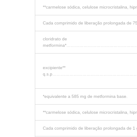
**carmelose sódica, celulose microcristalina, hi
Cada comprimido de liberação prolongada de 7
cloridrato de
metformina*…………………………………
excipiente**
q.s.p…………………………………………………
*equivalente a 585 mg de metformina base.
**carmelose sódica, celulose microcristalina, hi
Cada comprimido de liberação prolongada de 1 