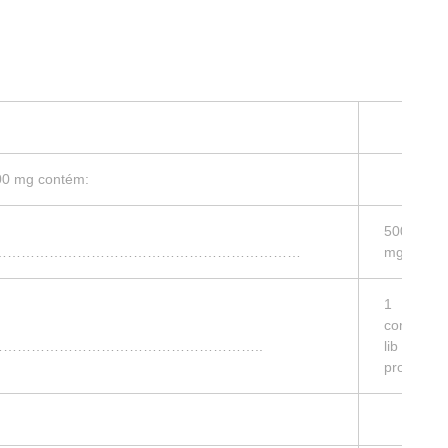
00 mg contém:
500
…………………………………………………………………
mg
1
com
…………………………………………………..
lib
prol