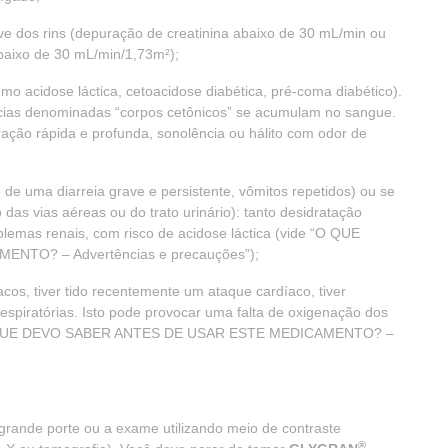
e dos rins (depuração de creatinina abaixo de 30 mL/min ou
abaixo de 30 mL/min/1,73m²);
omo acidose láctica, cetoacidose diabética, pré-coma diabético).
cias denominadas “corpos cetônicos” se acumulam no sangue.
ação rápida e profunda, sonolência ou hálito com odor de
 de uma diarreia grave e persistente, vômitos repetidos) ou se
 das vias aéreas ou do trato urinário): tanto desidratação
lemas renais, com risco de acidose láctica (vide “O QUE
TO? – Advertências e precauções”);
cos, tiver tido recentemente um ataque cardíaco, tiver
respiratórias. Isto pode provocar uma falta de oxigenação dos
de “O QUE DEVO SABER ANTES DE USAR ESTE MEDICAMENTO? –
e grande porte ou a exame utilizando meio de contraste
®