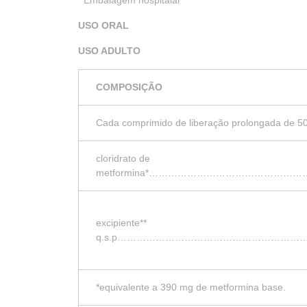
Embalagem hospitalar
USO ORAL
USO ADULTO
COMPOSIÇÃO
Cada comprimido de liberação prolongada de 5
cloridrato de
metformina*…………………………………
excipiente**
q.s.p…………………………………………………
*equivalente a 390 mg de metformina base.