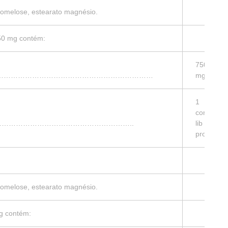
promelose, estearato magnésio.
50 mg contém:
750
…………………………………………………………………
mg
1
com
…………………………………………………..
lib
prol
promelose, estearato magnésio.
g contém: