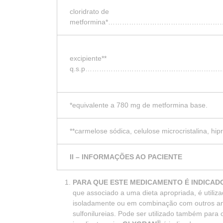
cloridrato de
metformina*…………………………………
excipiente**
q.s.p…………………………………………………
*equivalente a 780 mg de metformina base.
**carmelose sódica, celulose microcristalina, hi
II – INFORMAÇÕES AO PACIENTE
PARA QUE ESTE MEDICAMENTO É INDICA
que associado a uma dieta apropriada, é utiliza
isoladamente ou em combinação com outros ant
sulfonilureias. Pode ser utilizado também par
®