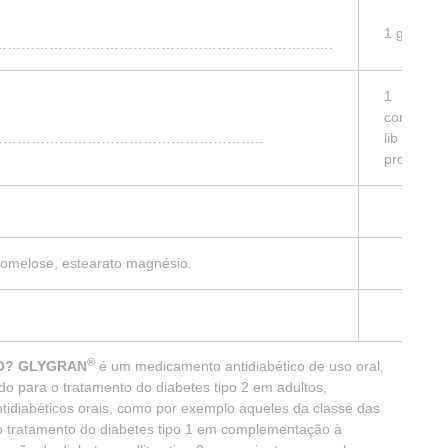
1 g
……………………………………………………………………….
1
com
…………………………………………………..
lib
prol
promelose, estearato magnésio.
®
DO? GLYGRAN
é um medicamento antidiabético de uso oral,
do para o tratamento do diabetes tipo 2 em adultos,
idiabéticos orais, como por exemplo aqueles da classe das
a o tratamento do diabetes tipo 1 em complementação à