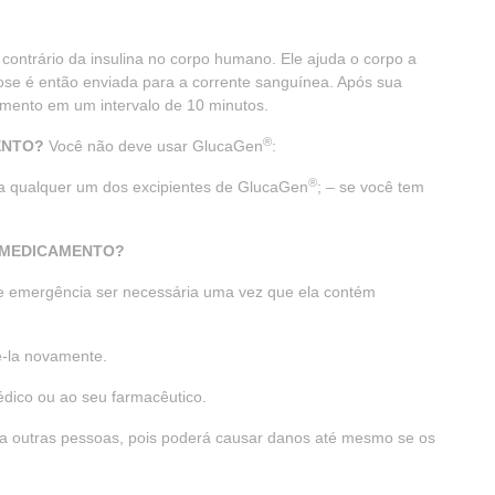
contrário da insulina no corpo humano. Ele ajuda o corpo a
icose é então enviada para a corrente sanguínea. Após sua
amento em um intervalo de 10 minutos.
®
ENTO?
Você não deve usar GlucaGen
:
®
u a qualquer um dos excipientes de GlucaGen
; – se você tem
E MEDICAMENTO?
de emergência ser necessária uma vez que ela contém
ê-la novamente.
édico ou ao seu farmacêutico.
ra outras pessoas, pois poderá causar danos até mesmo se os