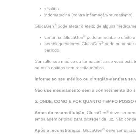
insulina
indometacina (contra inflamação/reumatismo)
®
GlucaGen
pode afetar o efeito de alguns medicame
®
varfarina: GlucaGen
pode aumentar o efeito an
®
betabloqueadores: GlucaGen
pode aumentar a
período.
Consulte seu médico ou farmacêutico se você est
aqueles obtidos sem receita médica.
Informe ao seu médico ou cirurgião-dentista se
Não use medicamento sem o conhecimento do se
5. ONDE, COMO E POR QUANTO TEMPO POSSO
®
Antes da reconstituição
, GlucaGen
deve ser arma
embalagem original para proteger da luz. Não congel
®
Após a reconstituição
, GlucaGen
deve ser utiliz