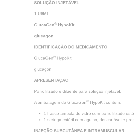
SOLUÇÃO INJETÁVEL
1 UI/ML
®
GlucaGen
HypoKit
glucagon
IDENTIFICAÇÃO DO MEDICAMENTO
®
GlucaGen
HypoKit
glucagon
APRESENTAÇÃO
Pó liofilizado e diluente para solução injetável.
®
A embalagem de GlucaGen
HypoKit contém:
1 frasco-ampola de vidro com pó liofilizado estér
1 seringa estéril com agulha, descartável e pre
INJEÇÃO SUBCUTÂNEA E INTRAMUSCULAR