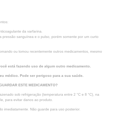
ntos:
ticoagulante da varfarina.
 pressão sanguínea e o pulso, porém somente por um curto
á tomando ou tomou recentemente outros medicamentos, mesmo
 você está fazendo uso de algum outro medicamento.
u médico. Pode ser perigoso para a sua saúde.
 GUARDAR ESTE MEDICAMENTO?
zenado sob refrigeração (temperatura entre 2 °C e 8 °C), na
e, para evitar danos ao produto.
ado imediatamente. Não guarde para uso posterior.