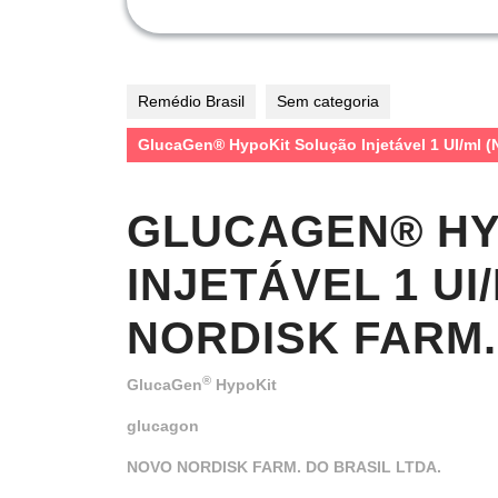
Remédio Brasil
Sem categoria
GlucaGen® HypoKit Solução Injetável 1 UI/m
GLUCAGEN® HY
INJETÁVEL 1 UI
NORDISK FARM.
®
GlucaGen
HypoKit
glucagon
NOVO NORDISK FARM. DO BRASIL LTDA.