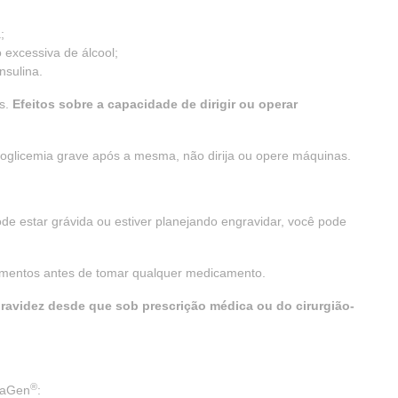
;
 excessiva de álcool;
nsulina.
os.
Efeitos sobre a capacidade de dirigir ou operar
ipoglicemia grave após a mesma, não dirija ou opere máquinas.
e estar grávida ou estiver planejando engravidar, você pode
imentos antes de tomar qualquer medicamento.
gravidez desde que sob prescrição médica ou do cirurgião-
®
caGen
: