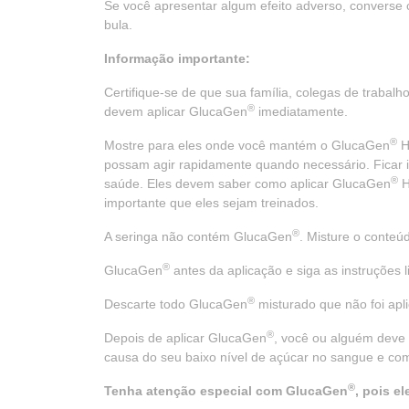
Se você apresentar algum efeito adverso, converse 
bula.
Informação importante:
Certifique-se de que sua família, colegas de trabal
®
devem aplicar GlucaGen
imediatamente.
®
Mostre para eles onde você mantém o GlucaGen
H
possam agir rapidamente quando necessário. Ficar i
®
saúde. Eles devem saber como aplicar GlucaGen
H
importante que eles sejam treinados.
®
A seringa não contém GlucaGen
. Misture o conteú
®
GlucaGen
antes da aplicação e siga as instruções
®
Descarte todo GlucaGen
misturado que não foi apl
®
Depois de aplicar GlucaGen
, você ou alguém deve 
causa do seu baixo nível de açúcar no sangue e com
®
Tenha atenção especial com GlucaGen
, pois e