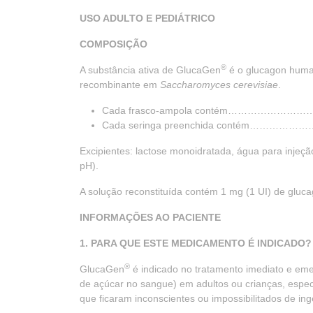
USO ADULTO E PEDIÁTRICO
COMPOSIÇÃO
®
A substância ativa de GlucaGen
é o glucagon human
recombinante em
Saccharomyces cerevisiae
.
Cada frasco-ampola contém………………………..1 mg
Cada seringa preenchida contém………………….1 m
Excipientes: lactose monoidratada, água para injeção,
pH).
A solução reconstituída contém 1 mg (1 UI) de gluc
INFORMAÇÕES AO PACIENTE
1. PARA QUE ESTE MEDICAMENTO É INDICADO?
®
GlucaGen
é indicado no tratamento imediato e eme
de açúcar no sangue) em adultos ou crianças, espec
que ficaram inconscientes ou impossibilitados de ing