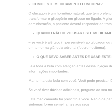
2. COMO ESTE MEDICAMENTO FUNCIONA?
O glucagon é um hormônio natural, que tem o efeito 
transformar o glicogênio em glicose no fígado. A gl
administração, o paciente deverá responder ao trat
QUANDO NÃO DEVO USAR ESTE MEDICAM
– se você é alérgico (hipersensível) ao glucagon o
um tumor na glândula adrenal (feocromocitoma).
O QUE DEVO SABER ANTES DE USAR EST
Leia toda a bula com atenção antes dessa injeção 
informações importantes.
Mantenha esta bula com você. Você pode precisar l
Se você tiver dúvidas adicionais, pergunte ao seu m
Este medicamento foi prescrito a você. Não o dê pa
sintomas forem semelhantes aos seus.