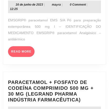
PA
16
mayra
16 de junho de 2023
|
mayra
|
0 Comment
|
de
12:25
PR
junho
EX
de
EMSGRIP® paracetamol EMS S/A Pó para preparação
500
2023
extemporânea 500 mg I – IDENTIFICAÇÃO DO
MG
MEDICAMENTO EMSGRIP® paracetamol Analgésico –
(EM
antitérmico
S/A
READ
READ MORE
MORE
PARACETAMOL + FOSFATO DE
CODEÍNA COMPRIMIDO 500 MG +
30 MG (LEGRAND PHARMA
PARACET
INDÚSTRIA FARMACÊUTICA)
+