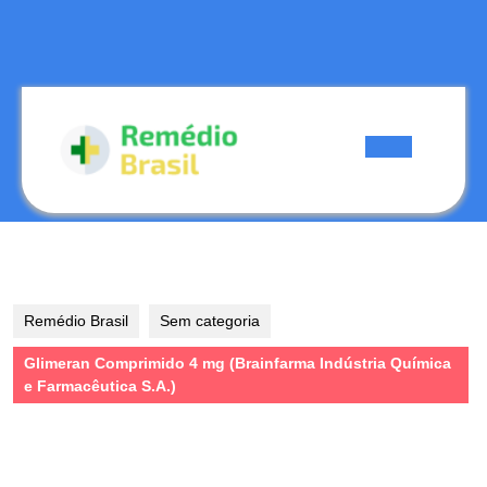
Skip
to
content
Skip
to
content
Open
Button
Remédio Brasil
Sem categoria
Glimeran Comprimido 4 mg (Brainfarma Indústria Química
e Farmacêutica S.A.)