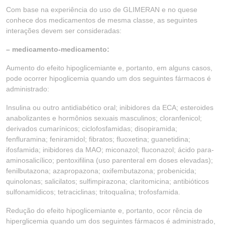
Com base na experiência do uso de GLIMERAN e no quese
conhece dos medicamentos de mesma classe, as seguintes
interações devem ser consideradas:
– medicamento-medicamento:
Aumento do efeito hipoglicemiante e, portanto, em alguns casos,
pode ocorrer hipoglicemia quando um dos seguintes fármacos é
administrado:
Insulina ou outro antidiabético oral; inibidores da ECA; esteroides
anabolizantes e hormônios sexuais masculinos; cloranfenicol;
derivados cumarínicos; ciclofosfamidas; disopiramida;
fenfluramina; feniramidol; fibratos; fluoxetina; guanetidina;
ifosfamida; inibidores da MAO; miconazol; fluconazol; ácido para-
aminosalicílico; pentoxifilina (uso parenteral em doses elevadas);
fenilbutazona; azapropazona; oxifembutazona; probenicida;
quinolonas; salicilatos; sulfimpirazona; claritomicina; antibióticos
sulfonamídicos; tetraciclinas; tritoqualina; trofosfamida.
Redução do efeito hipoglicemiante e, portanto, ocor rência de
hiperglicemia quando um dos seguintes fármacos é administrado,