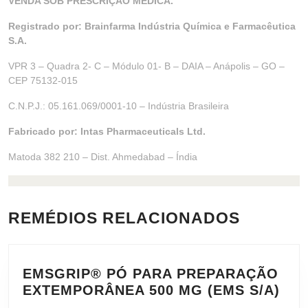
VENDA SOB PRESCRIÇÃO MÉDICA.
Registrado por: Brainfarma Indústria Química e Farmacêutica
S.A.
VPR 3 – Quadra 2- C – Módulo 01- B – DAIA – Anápolis – GO –
CEP 75132-015
C.N.P.J.: 05.161.069/0001-10 – Indústria Brasileira
Fabricado por: Intas Pharmaceuticals Ltd.
Matoda 382 210 – Dist. Ahmedabad – Índia
REMÉDIOS RELACIONADOS
EMSGRIP® PÓ PARA PREPARAÇÃO
EM
EXTEMPORÂNEA 500 MG (EMS S/A)
PÓ