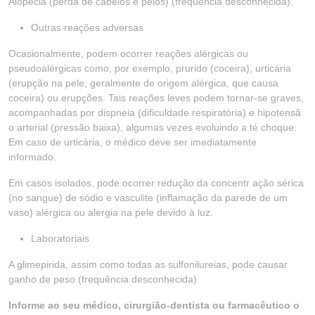
Alopecia (perda de cabelos e pelos) (frequência desconhecida).
Outras reações adversas
Ocasionalmente, podem ocorrer reações alérgicas ou
pseudoalérgicas como, por exemplo, prurido (coceira), urticária
(erupção na pele, geralmente de origem alérgica, que causa
coceira) ou erupções. Tais reações leves podem tornar-se graves,
acompanhadas por dispneia (dificuldade respiratória) e hipotensã
o arterial (pressão baixa), algumas vezes evoluindo a té choque.
Em caso de urticária, o médico deve ser imediatamente
informado.
Em casos isolados, pode ocorrer redução da concentr ação sérica
(no sangue) de sódio e vasculite (inflamação da parede de um
vaso) alérgica ou alergia na pele devido à luz.
Laboratoriais
A glimepirida, assim como todas as sulfonilureias, pode causar
ganho de peso (frequência desconhecida).
Informe ao seu médico, cirurgião-dentista ou farmacêutico o