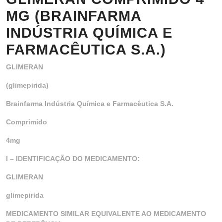
MG (BRAINFARMA
INDÚSTRIA QUÍMICA E
FARMACÊUTICA S.A.)
GLIMERAN
(glimepirida)
Brainfarma Indústria Química e Farmacêutica S.A.
Comprimido
4mg
I – IDENTIFICAÇÃO DO MEDICAMENTO:
GLIMERAN
glimepirida
MEDICAMENTO SIMILAR EQUIVALENTE AO MEDICAMENTO