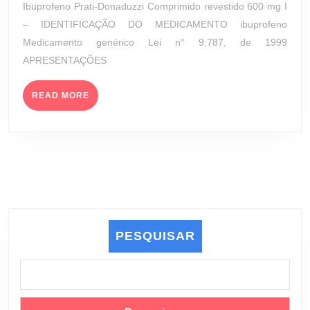
Ibuprofeno Prati-Donaduzzi Comprimido revestido 600 mg I
(PRATI-
2023
– IDENTIFICAÇÃO DO MEDICAMENTO ibuprofeno
DONADUZZI)
Medicamento genérico Lei n° 9.787, de 1999
APRESENTAÇÕES
READ
READ MORE
MORE
PESQUISAR