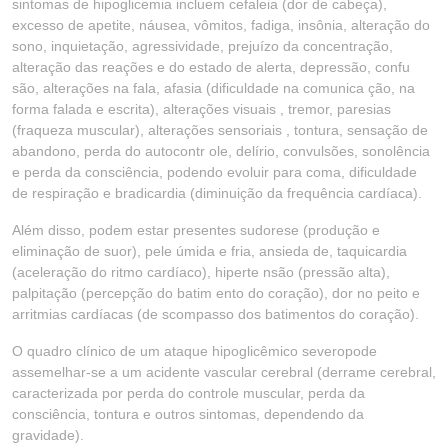
sintomas de hipoglicemia incluem cefaleia (dor de cabeça),
excesso de apetite, náusea, vômitos, fadiga, insônia, alteração do
sono, inquietação, agressividade, prejuízo da concentração,
alteração das reações e do estado de alerta, depressão, confu
são, alterações na fala, afasia (dificuldade na comunica ção, na
forma falada e escrita), alterações visuais , tremor, paresias
(fraqueza muscular), alterações sensoriais , tontura, sensação de
abandono, perda do autocontr ole, delírio, convulsões, sonolência
e perda da consciência, podendo evoluir para coma, dificuldade
de respiração e bradicardia (diminuição da frequência cardíaca).
Além disso, podem estar presentes sudorese (produção e
eliminação de suor), pele úmida e fria, ansieda de, taquicardia
(aceleração do ritmo cardíaco), hiperte nsão (pressão alta),
palpitação (percepção do batim ento do coração), dor no peito e
arritmias cardíacas (de scompasso dos batimentos do coração).
O quadro clínico de um ataque hipoglicêmico severopode
assemelhar-se a um acidente vascular cerebral (derrame cerebral,
caracterizada por perda do controle muscular, perda da
consciência, tontura e outros sintomas, dependendo da
gravidade).