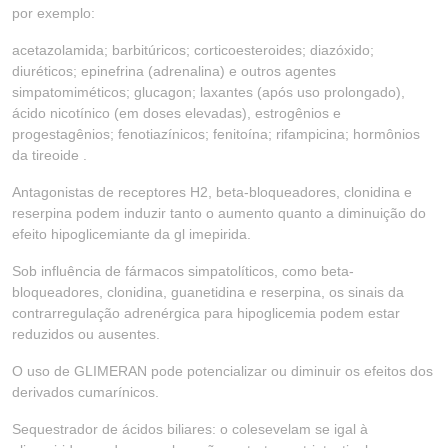
por exemplo:
acetazolamida; barbitúricos; corticoesteroides; diazóxido;
diuréticos; epinefrina (adrenalina) e outros agentes
simpatomiméticos; glucagon; laxantes (após uso prolongado),
ácido nicotínico (em doses elevadas), estrogênios e
progestagênios; fenotiazínicos; fenitoína; rifampicina; hormônios
da tireoide .
Antagonistas de receptores H2, beta-bloqueadores, clonidina e
reserpina podem induzir tanto o aumento quanto a diminuição do
efeito hipoglicemiante da gl imepirida.
Sob influência de fármacos simpatolíticos, como beta-
bloqueadores, clonidina, guanetidina e reserpina, os sinais da
contrarregulação adrenérgica para hipoglicemia podem estar
reduzidos ou ausentes.
O uso de GLIMERAN pode potencializar ou diminuir os efeitos dos
derivados cumarínicos.
Sequestrador de ácidos biliares: o colesevelam se igal à