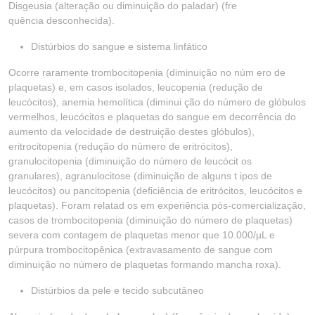
Disgeusia (alteração ou diminuição do paladar) (fre
quência desconhecida).
Distúrbios do sangue e sistema linfático
Ocorre raramente trombocitopenia (diminuição no núm ero de
plaquetas) e, em casos isolados, leucopenia (redução de
leucócitos), anemia hemolítica (diminui ção do número de glóbulos
vermelhos, leucócitos e plaquetas do sangue em decorrência do
aumento da velocidade de destruição destes glóbulos),
eritrocitopenia (redução do número de eritrócitos),
granulocitopenia (diminuição do número de leucócit os
granulares), agranulocitose (diminuição de alguns t ipos de
leucócitos) ou pancitopenia (deficiência de eritrócitos, leucócitos e
plaquetas). Foram relatad os em experiência pós-comercialização,
casos de trombocitopenia (diminuição do número de plaquetas)
severa com contagem de plaquetas menor que 10.000/µL e
púrpura trombocitopênica (extravasamento de sangue com
diminuição no número de plaquetas formando mancha roxa).
Distúrbios da pele e tecido subcutâneo