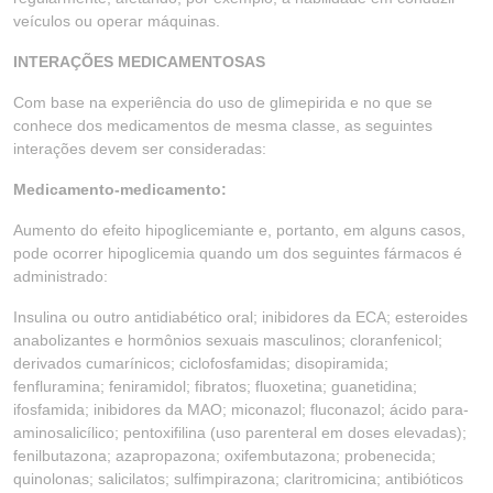
veículos ou operar máquinas.
INTERAÇÕES MEDICAMENTOSAS
Com base na experiência do uso de glimepirida e no que se
conhece dos medicamentos de mesma classe, as seguintes
interações devem ser consideradas:
Medicamento-medicamento:
Aumento do efeito hipoglicemiante e, portanto, em alguns casos,
pode ocorrer hipoglicemia quando um dos seguintes fármacos é
administrado:
Insulina ou outro antidiabético oral; inibidores da ECA; esteroides
anabolizantes e hormônios sexuais masculinos; cloranfenicol;
derivados cumarínicos; ciclofosfamidas; disopiramida;
fenfluramina; feniramidol; fibratos; fluoxetina; guanetidina;
ifosfamida; inibidores da MAO; miconazol; fluconazol; ácido para-
aminosalicílico; pentoxifilina (uso parenteral em doses elevadas);
fenilbutazona; azapropazona; oxifembutazona; probenecida;
quinolonas; salicilatos; sulfimpirazona; claritromicina; antibióticos