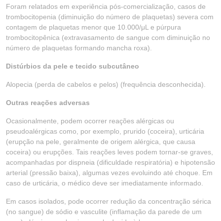
Foram relatados em experiência pós-comercialização, casos de
trombocitopenia (diminuição do número de plaquetas) severa com
contagem de plaquetas menor que 10.000/μL e púrpura
trombocitopênica (extravasamento de sangue com diminuição no
número de plaquetas formando mancha roxa).
Distúrbios da pele e tecido subcutâneo
Alopecia (perda de cabelos e pelos) (frequência desconhecida).
Outras reações adversas
Ocasionalmente, podem ocorrer reações alérgicas ou
pseudoalérgicas como, por exemplo, prurido (coceira), urticária
(erupção na pele, geralmente de origem alérgica, que causa
coceira) ou erupções. Tais reações leves podem tornar-se graves,
acompanhadas por dispneia (dificuldade respiratória) e hipotensão
arterial (pressão baixa), algumas vezes evoluindo até choque. Em
caso de urticária, o médico deve ser imediatamente informado.
Em casos isolados, pode ocorrer redução da concentração sérica
(no sangue) de sódio e vasculite (inflamação da parede de um