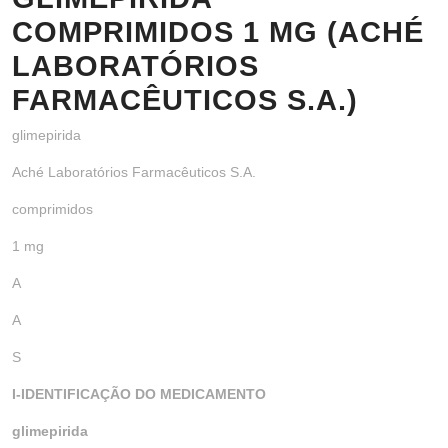
COMPRIMIDOS 1 MG (ACHÉ
LABORATÓRIOS
FARMACÊUTICOS S.A.)
glimepirida
Aché Laboratórios Farmacêuticos S.A.
comprimidos
1 mg
A
A
S
I-IDENTIFICAÇÃO DO MEDICAMENTO
glimepirida