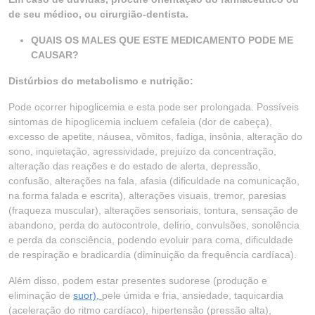
de seu médico, ou cirurgião-dentista.
QUAIS OS MALES QUE ESTE MEDICAMENTO PODE ME
CAUSAR?
Distúrbios do metabolismo e nutrição:
Pode ocorrer hipoglicemia e esta pode ser prolongada. Possíveis
sintomas de hipoglicemia incluem cefaleia (dor de cabeça),
excesso de apetite, náusea, vômitos, fadiga, insônia, alteração do
sono, inquietação, agressividade, prejuízo da concentração,
alteração das reações e do estado de alerta, depressão,
confusão, alterações na fala, afasia (dificuldade na comunicação,
na forma falada e escrita), alterações visuais, tremor, paresias
(fraqueza muscular), alterações sensoriais, tontura, sensação de
abandono, perda do autocontrole, delírio, convulsões, sonolência
e perda da consciência, podendo evoluir para coma, dificuldade
de respiração e bradicardia (diminuição da frequência cardíaca).
Além disso, podem estar presentes sudorese (produção e
eliminação de
suor),
pele úmida e fria, ansiedade, taquicardia
(aceleração do ritmo cardíaco), hipertensão (pressão alta),