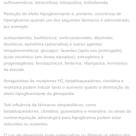
sulfonamídicos; tetraciclinas; tritoqualina; trofosfamida.
Redução do efeito hipoglicemiante e, portanto, ocorrência de
hiperglicemia quando um dos seguintes fármacos é administrado,
por exemplo:
acetazolamida; barbitúricos; corticoesteroides; diazóxido;
diuréticos; epinefrina (adrenalina) e outros agentes
simpatomiméticos; glucagon; laxantes (após uso prolongado),
ácido nicotínico (em doses elevadas), estrogênios e
progestagênios; fenotiazínicos; fenitoína; rifampicina; hormônios
da tireoide.
Antagonistas de receptores H2, betabloqueadores, clonidina e
reserpina podem induzir tanto o aumento quanto a diminuição do
efeito hipoglicemiante da glimepirida.
Sob influência de fármacos simpatolíticos, como
betabloqueadores, clonidina, guanetidina e reserpina, os sinais da
contrarregulação adrenérgica para hipoglicemia podem estar
reduzidos ou ausentes.
O uso de glimepirida pode potencializar ou diminuir os efeitos dos