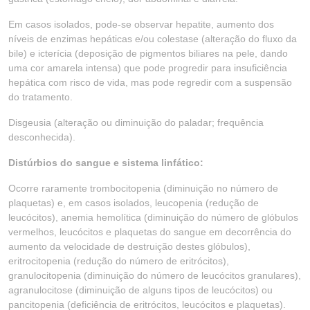
Em casos isolados, pode-se observar hepatite, aumento dos
níveis de enzimas hepáticas e/ou colestase (alteração do fluxo da
bile) e icterícia (deposição de pigmentos biliares na pele, dando
uma cor amarela intensa) que pode progredir para insuficiência
hepática com risco de vida, mas pode regredir com a suspensão
do tratamento.
Disgeusia (alteração ou diminuição do paladar; frequência
desconhecida).
Distúrbios do sangue e sistema linfático:
Ocorre raramente trombocitopenia (diminuição no número de
plaquetas) e, em casos isolados, leucopenia (redução de
leucócitos), anemia hemolítica (diminuição do número de glóbulos
vermelhos, leucócitos e plaquetas do sangue em decorrência do
aumento da velocidade de destruição destes glóbulos),
eritrocitopenia (redução do número de eritrócitos),
granulocitopenia (diminuição do número de leucócitos granulares),
agranulocitose (diminuição de alguns tipos de leucócitos) ou
pancitopenia (deficiência de eritrócitos, leucócitos e plaquetas).