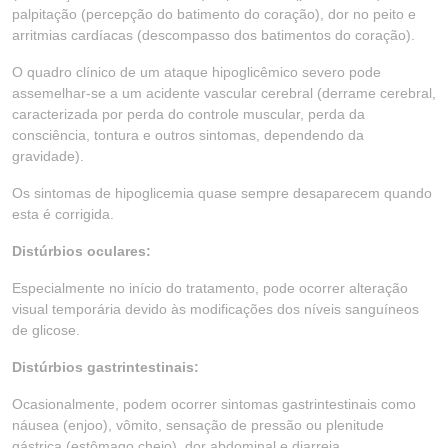
palpitação (percepção do batimento do coração), dor no peito e
arritmias cardíacas (descompasso dos batimentos do coração).
O quadro clínico de um ataque hipoglicêmico severo pode
assemelhar-se a um acidente vascular cerebral (derrame cerebral,
caracterizada por perda do controle muscular, perda da
consciência, tontura e outros sintomas, dependendo da
gravidade).
Os sintomas de hipoglicemia quase sempre desaparecem quando
esta é corrigida.
Distúrbios oculares:
Especialmente no início do tratamento, pode ocorrer alteração
visual temporária devido às modificações dos níveis sanguíneos
de glicose.
Distúrbios gastrintestinais:
Ocasionalmente, podem ocorrer sintomas gastrintestinais como
náusea (enjoo), vômito, sensação de pressão ou plenitude
gástrica (estômago cheio), dor abdominal e diarreia.