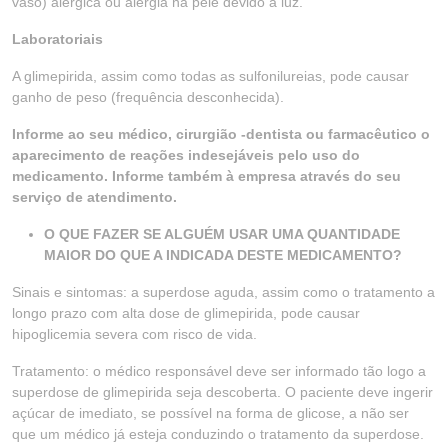
vaso) alérgica ou alergia na pele devido à luz.
Laboratoriais
A glimepirida, assim como todas as sulfonilureias, pode causar
ganho de peso (frequência desconhecida).
Informe ao seu médico, cirurgião -dentista ou farmacêutico o
aparecimento de reações indesejáveis pelo uso do
medicamento. Informe também à empresa através do seu
serviço de atendimento.
O QUE FAZER SE ALGUÉM USAR UMA QUANTIDADE
MAIOR DO QUE A INDICADA DESTE MEDICAMENTO?
Sinais e sintomas: a superdose aguda, assim como o tratamento a
longo prazo com alta dose de glimepirida, pode causar
hipoglicemia severa com risco de vida.
Tratamento: o médico responsável deve ser informado tão logo a
superdose de glimepirida seja descoberta. O paciente deve ingerir
açúcar de imediato, se possível na forma de glicose, a não ser
que um médico já esteja conduzindo o tratamento da superdose.