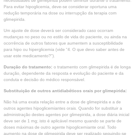
necessidades de glimepirida podem diminuir durante o tratamento.
Para evitar hipoglicemia, deve-se considerar oportuna uma
redução temporária na dose ou interrupção da terapia com
glimepirida.
Um ajuste de dose deverá ser considerado caso ocorram
mudanças no peso ou no estilo de vida do paciente, ou ainda na
ocorrência de outros fatores que aumentem a susceptibilidade
para hipo ou hiperglicemia (vide “4. O que devo saber antes de
usar este medicamento?”).
Duração do tratamento:
o tratamento com glimepirida é de longa
duração, dependente da resposta e evolução do paciente e da
conduta e decisão do médico responsável.
Substituição de outros antidiabéticos orais por glimepirida:
Não há uma exata relação entre a dose de glimepirida e a de
outros agentes hipoglicemiantes orais. Quando for substituir a
administração destes agentes por glimepirida, a dose diária inicial
deve ser de 1 mg; isto é aplicável mesmo quando se parte de
doses máximas de outro agente hipoglicemiante oral. Todo
aumento na dose de glimepirida deve ser realizado seguindo-se