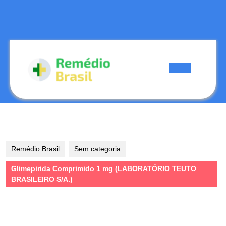
Skip
to
content
Skip
to
content
Open
Button
Remédio Brasil
Sem categoria
Glimepirida Comprimido 1 mg (LABORATÓRIO TEUTO
BRASILEIRO S/A.)