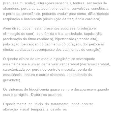
(fraqueza muscular), alterações sensoriais, tontura, sensação de
abandono, perda do autocontrol e, delírio, convulsões, sonolência
e perda da consciência, podendo evoluir para coma, dificuldadede
respiração e bradicardia (diminuição da frequência cardíaca).
Além disso, podem estar presentes sudorese (produção e
eliminação de suor), pele úmida e fria, ansiedade, taquicardia
(aceleração do ritmo cardíac o), hipertensão (pressão alta),
palpitação (percepção do batimento do coração), dor peito e ar
ritmias cardíacas (descompasso dos batimentos do coração).
O quadro clínico de um ataque hipoglicêmico severopode
assemelhar-se a um acidente vascular cerebral (derrame cerebral,
caracterizada por perda do controle muscular, perda da
consciência, tontura e outros sintomas, dependendo da
gravidade).
Os sintomas de hipoglicemia quase sempre desaparecem quando
esta é corrigida. -Distúrbios oculares
Especialmente no início do tratamento, pode ocorrer
alteração visual temporária devido às