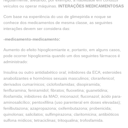
regularmente, afetando, por exemplo, a habilidade em conduzir
veículos ou operar máquinas.
INTERAÇÕES MEDICAMENTOSAS
Com base na experiência do uso de glimepirida e noque se
conhece dos medicamentos de mesma classe, as seguintes
interações devem ser considera das:
-medicamento-medicamento:
Aumento do efeito hipoglicemiante e, portanto, em alguns casos,
pode ocorrer hipoglicemia quando um dos seguintes fármacos é
administrado:
Insulina ou outro antidiabético oral; inibidores da ECA; esteroides
anabolizantes e hormônios sexuais masculinos; cloranfenicol;
derivados cumarínicos; ciclofosfamidas; disopiramida;
fenfluramina; feniramidol; fibratos; fluoxetina; guanetidina;
ifosfamida; inibidores da MAO; miconazol; fluconazol; ácido para-
aminosalicílico; pentoxifilina (uso parenteral em doses elevadas);
fenilbutazona; azapropazona; oxifembutazona; probenicida;
quinolonas; salicilatos; sulfimpirazona; claritomicina; antibióticos
sulfona mídicos; tetraciclinas; tritoqualina; trofosfamida.