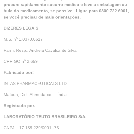
procure rapidamente socorro médico e leve a embalagem ou
bula do medicamento, se possível. Ligue para 0800 722 6001,
se você precisar de mais orientações.
DIZERES LEGAIS
o
M.S. n
1.0370.0617
Farm. Resp.: Andreia Cavalcante Silva
o
CRF-GO n
2.659
Fabricado por:
INTAS PHARMACEUTICALS LTD.
Matoda, Dist. Ahmedabad – Índia
Registrado por:
LABORATÓRIO TEUTO
BRASILEIRO S/A.
CNPJ – 17.159.229/0001 -76