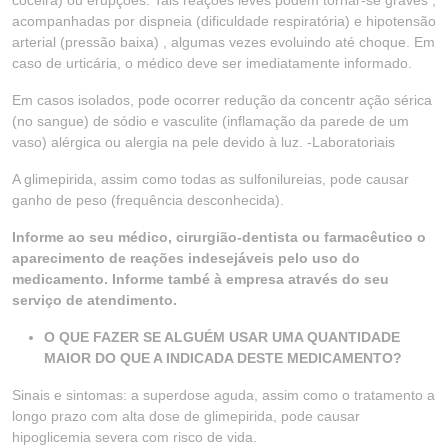
coceira) ou erupções. Tais reações leves podem tornar-se graves ,
acompanhadas por dispneia (dificuldade respiratória) e hipotensão
arterial (pressão baixa) , algumas vezes evoluindo até choque. Em
caso de urticária, o médico deve ser imediatamente informado.
Em casos isolados, pode ocorrer redução da concentr ação sérica
(no sangue) de sódio e vasculite (inflamação da parede de um
vaso) alérgica ou alergia na pele devido à luz. -Laboratoriais
A glimepirida, assim como todas as sulfonilureias, pode causar
ganho de peso (frequência desconhecida).
Informe ao seu médico, cirurgião-dentista ou farmacêutico o
aparecimento de reações indesejáveis pelo uso do
medicamento. Informe també à empresa através do seu
serviço de atendimento.
O QUE FAZER SE ALGUÉM USAR UMA QUANTIDADE
MAIOR DO QUE A INDICADA DESTE MEDICAMENTO?
Sinais e sintomas: a superdose aguda, assim como o tratamento a
longo prazo com alta dose de glimepirida, pode causar
hipoglicemia severa com risco de vida.