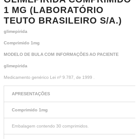
1 MG (LABORATÓRIO
TEUTO BRASILEIRO S/A.)
glimepirida
Comprimido 1mg
MODELO DE BULA COM INFORMAÇÕES AO PACIENTE
glimepirida
Medicamento genérico Lei nº 9.787, de 1999 .
APRESENTAÇÕES
Comprimido 1mg
Embalagem contendo 30 comprimidos.