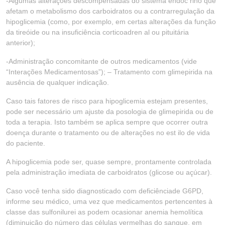
-Algumas alterações descompensadas do sistema endóc rino que
afetam o metabolismo dos carboidratos ou a contrarregulação da
hipoglicemia (como, por exemplo, em certas alterações da função
da tireóide ou na insuficiência corticoadren al ou pituitária
anterior);
-Administração concomitante de outros medicamentos (vide
“Interações Medicamentosas”); – Tratamento com glimepirida na
ausência de qualquer indicação.
Caso tais fatores de risco para hipoglicemia estejam presentes,
pode ser necessário um ajuste da posologia de glimepirida ou de
toda a terapia. Isto também se aplica sempre que ocorrer outra
doença durante o tratamento ou de alterações no est ilo de vida
do paciente.
A hipoglicemia pode ser, quase sempre, prontamente controlada
pela administração imediata de carboidratos (glicose ou açúcar).
Caso você tenha sido diagnosticado com deficiênciade G6PD,
informe seu médico, uma vez que medicamentos pertencentes à
classe das sulfonilurei as podem ocasionar anemia hemolítica
(diminuição do número das células vermelhas do sangue, em