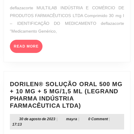
(MULTILAB
de
deflazacorte MULTILAB INDÚSTRIA E COMÉRCIO DE
INDÚSTRIA
2023
PRODUTOS FARMACÊUTICOS LTDA Comprimido 30 mg I
E
– IDENTIFICAÇÃO DO MEDICAMENTO deflazacorte
COMÉRCIO
“Medicamento Genérico,
DE
PRODUTOS
FARMACÊUTIC
READ
READ MORE
MORE
LTDA)
DORILEN® SOLUÇÃO ORAL 500 MG
+ 10 MG + 5 MG/1,5 ML (LEGRAND
PHARMA INDÚSTRIA
DORILEN®
FARMACÊUTICA LTDA)
SOLUÇÃO
ORAL
30
mayra
30 de agosto de 2023
|
mayra
|
0 Comment
|
de
17:13
500
agosto