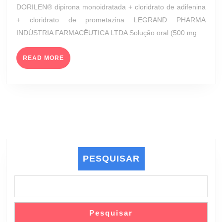
MG
de
DORILEN® dipirona monoidratada + cloridrato de adifenina
+
2023
+ cloridrato de prometazina LEGRAND PHARMA
10
INDÚSTRIA FARMACÊUTICA LTDA Solução oral (500 mg
MG
+
READ
5
READ MORE
MORE
MG/1,5
ML
(LEGRAND
PHARMA
INDÚSTRIA
FARMACÊUTICA
LTDA)
PESQUISAR
Pesquisar