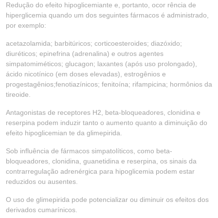
Redução do efeito hipoglicemiante e, portanto, ocor rência de
hiperglicemia quando um dos seguintes fármacos é administrado,
por exemplo:
acetazolamida; barbitúricos; corticoesteroides; diazóxido;
diuréticos; epinefrina (adrenalina) e outros agentes
simpatomiméticos; glucagon; laxantes (após uso prolongado),
ácido nicotínico (em doses elevadas), estrogênios e
progestagênios;fenotiazínicos; fenitoína; rifampicina; hormônios da
tireoide.
Antagonistas de receptores H2, beta-bloqueadores, clonidina e
reserpina podem induzir tanto o aumento quanto a diminuição do
efeito hipoglicemian te da glimepirida.
Sob influência de fármacos simpatolíticos, como beta-
bloqueadores, clonidina, guanetidina e reserpina, os sinais da
contrarregulação adrenérgica para hipoglicemia podem estar
reduzidos ou ausentes.
O uso de glimepirida pode potencializar ou diminuir os efeitos dos
derivados cumarínicos.