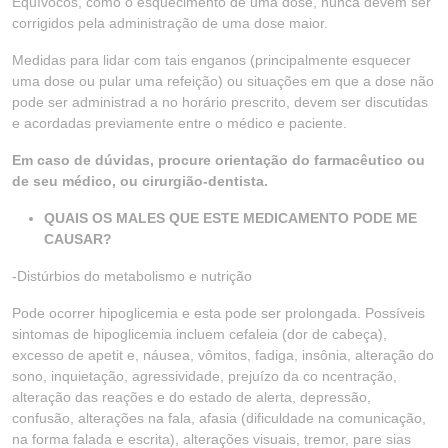
Equívocos, como o esquecimento de uma dose, nunca devem ser
corrigidos pela administração de uma dose maior.
Medidas para lidar com tais enganos (principalmente esquecer
uma dose ou pular uma refeição) ou situações em que a dose não
pode ser administrad a no horário prescrito, devem ser discutidas
e acordadas previamente entre o médico e paciente.
Em caso de dúvidas, procure orientação do farmacêutico ou
de seu médico, ou cirurgião-dentista.
QUAIS OS MALES QUE ESTE MEDICAMENTO PODE ME
CAUSAR?
-Distúrbios do metabolismo e nutrição
Pode ocorrer hipoglicemia e esta pode ser prolongada. Possíveis
sintomas de hipoglicemia incluem cefaleia (dor de cabeça),
excesso de apetit e, náusea, vômitos, fadiga, insônia, alteração do
sono, inquietação, agressividade, prejuízo da co ncentração,
alteração das reações e do estado de alerta, depressão,
confusão, alterações na fala, afasia (dificuldade na comunicação,
na forma falada e escrita), alterações visuais, tremor, pare sias