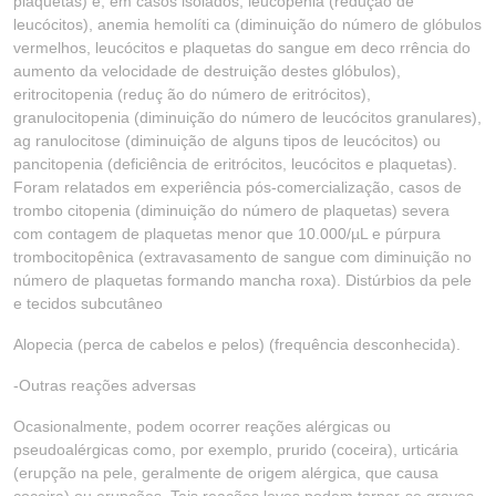
plaquetas) e, em casos isolados, leucopenia (redução de
leucócitos), anemia hemolíti ca (diminuição do número de glóbulos
vermelhos, leucócitos e plaquetas do sangue em deco rrência do
aumento da velocidade de destruição destes glóbulos),
eritrocitopenia (reduç ão do número de eritrócitos),
granulocitopenia (diminuição do número de leucócitos granulares),
ag ranulocitose (diminuição de alguns tipos de leucócitos) ou
pancitopenia (deficiência de eritrócitos, leucócitos e plaquetas).
Foram relatados em experiência pós-comercialização, casos de
trombo citopenia (diminuição do número de plaquetas) severa
com contagem de plaquetas menor que 10.000/µL e púrpura
trombocitopênica (extravasamento de sangue com diminuição no
número de plaquetas formando mancha roxa). Distúrbios da pele
e tecidos subcutâneo
Alopecia (perca de cabelos e pelos) (frequência desconhecida).
-Outras reações adversas
Ocasionalmente, podem ocorrer reações alérgicas ou
pseudoalérgicas como, por exemplo, prurido (coceira), urticária
(erupção na pele, geralmente de origem alérgica, que causa