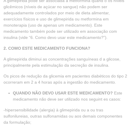
A glimepirida pode ser associada à metformina quand o os níveis
glicêmicos (níveis de açúcar no sangue) não podem ser
adequadamente controlados por meio de dieta alimentar,
exercícios físicos e uso de glimepirida ou metformina em
monoterapia (uso de apenas um medicamento). Este
medicamento também pode ser utilizado em associação com
insulina (vide “6. Como devo usar este medicamento?”).
2. COMO ESTE MEDICAMENTO FUNCIONA?
A glimepirida diminui as concentrações sanguíneas d a glicose,
principalmente pela estimulação da secreção de insulina.
Os picos de redução da glicemia em pacientes diabéticos do tipo 2
ocorreram em 2 a 4 horas após a ingestão do medicamento.
QUANDO NÃO DEVO USAR ESTE MEDICAMENTO?
Este
medicamento não deve ser utilizado nos seguint es casos:
-hipersensibilidade (alergia) à glimepirida ou a ou tras
sulfonilureias, outras sulfonamidas ou aos demais componentes
da formulação;