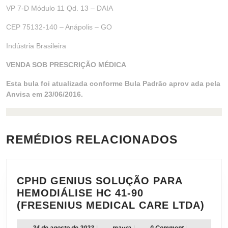
VP 7-D Módulo 11 Qd. 13 – DAIA
CEP 75132-140 – Anápolis – GO
Indústria Brasileira
VENDA SOB PRESCRIÇÃO MÉDICA
Esta bula foi atualizada conforme Bula Padrão aprov ada pela
Anvisa em 23/06/2016.
REMÉDIOS RELACIONADOS
CPHD GENIUS SOLUÇÃO PARA
HEMODIÁLISE HC 41-90
CPH
(FRESENIUS MEDICAL CARE LTDA)
GEN
24
mayra