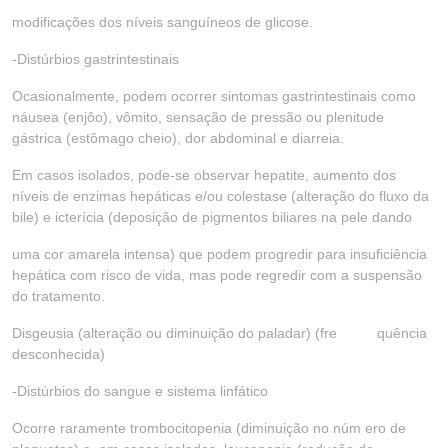
modificações dos níveis sanguíneos de glicose.
-Distúrbios gastrintestinais
Ocasionalmente, podem ocorrer sintomas gastrintestinais como
náusea (enjôo), vômito, sensação de pressão ou plenitude
gástrica (estômago cheio), dor abdominal e diarreia.
Em casos isolados, pode-se observar hepatite, aumento dos
níveis de enzimas hepáticas e/ou colestase (alteração do fluxo da
bile) e icterícia (deposição de pigmentos biliares na pele dando
uma cor amarela intensa) que podem progredir para insuficiência
hepática com risco de vida, mas pode regredir com a suspensão
do tratamento.
Disgeusia (alteração ou diminuição do paladar) (fre quência
desconhecida)
-Distúrbios do sangue e sistema linfático
Ocorre raramente trombocitopenia (diminuição no núm ero de