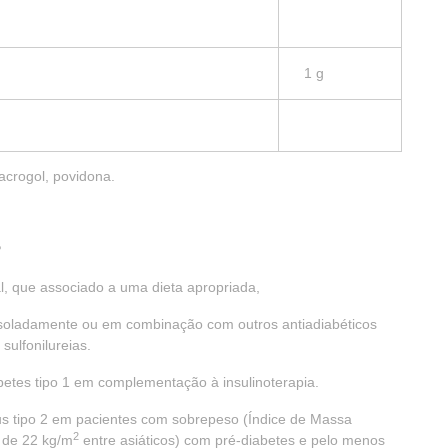
1 g
acrogol, povidona.
?
, que associado a uma dieta apropriada,
, isoladamente ou em combinação com outros antiadiabéticos
sulfonilureias.
betes tipo 1 em complementação à insulinoterapia.
us tipo 2 em pacientes com sobrepeso (Índice de Massa
2
a de 22 kg/m
entre asiáticos) com pré-diabetes e pelo menos