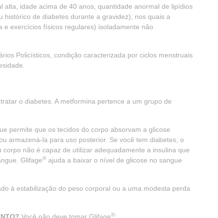
al alta, idade acima de 40 anos, quantidade anormal de lipídios
u histórico de diabetes durante a gravidez), nos quais a
sa e exercícios físicos regulares) isoladamente não
os Policísticos, condição caracterizada por ciclos menstruais
esidade.
atar o diabetes. A metformina pertence a um grupo de
ue permite que os tecidos do corpo absorvam a glicose
ou armazená-la para uso posterior. Se você tem diabetes, o
u corpo não é capaz de utilizar adequadamente a insulina que
®
angue. Glifage
ajuda a baixar o nível de glicose no sangue
iado à estabilização do peso corporal ou a uma modesta perda
®
ENTO?
Você não deve tomar Glifage
: