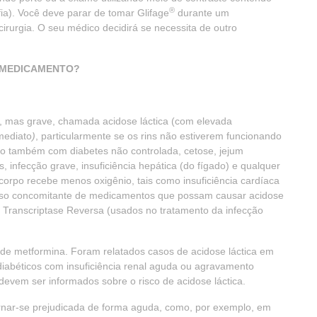
®
a). Você deve parar de tomar Glifage
durante um
rurgia. O seu médico decidirá se necessita de outro
E MEDICAMENTO?
 mas grave, chamada acidose láctica (com elevada
mediato
)
, particularmente se os rins não estiverem funcionando
do também com diabetes não controlada, cetose, jejum
, infecção grave, insuficiência hepática (do fígado) e qualquer
orpo recebe menos oxigênio, tais como insuficiência cardíaca
uso concomitante de medicamentos que possam causar acidose
a Transcriptase Reversa (usados no tratamento da infecção
 de metformina. Foram relatados casos de acidose láctica em
diabéticos com insuficiência renal aguda ou agravamento
evem ser informados sobre o risco de acidose láctica.
ornar-se prejudicada de forma aguda, como, por exemplo, em