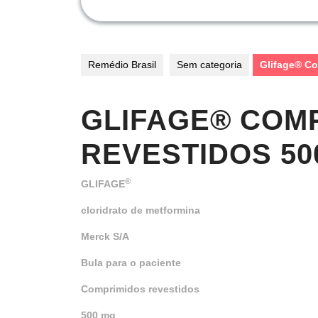
Remédio Brasil
Sem categoria
Glifage® Co
GLIFAGE® COM
REVESTIDOS 50
®
GLIFAGE
cloridrato de metformina
Merck S/A
Bula para o paciente
Comprimidos revestidos
500 mg