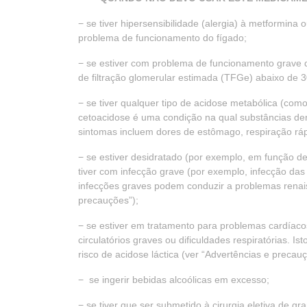
− se tiver hipersensibilidade (alergia) à metformina
problema de funcionamento do fígado;
− se estiver com problema de funcionamento grave d
de filtração glomerular estimada (TFGe) abaixo de
− se tiver qualquer tipo de acidose metabólica (como
cetoacidose é uma condição na qual substâncias d
sintomas incluem dores de estômago, respiração rápi
− se estiver desidratado (por exemplo, em função de
tiver com infecção grave (por exemplo, infecção das 
infecções graves podem conduzir a problemas renais,
precauções”);
− se estiver em tratamento para problemas cardíacos
circulatórios graves ou dificuldades respiratórias. 
risco de acidose láctica (ver “Advertências e precauç
− se ingerir bebidas alcoólicas em excesso;
− se tiver que ser submetido à cirurgia eletiva de g