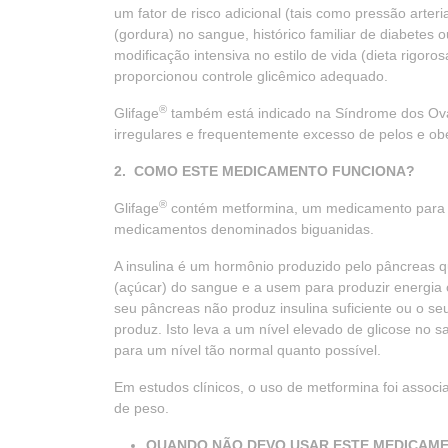
um fator de risco adicional (tais como pressão arteri
(gordura) no sangue, histórico familiar de diabetes o
modificação intensiva no estilo de vida (dieta rigoro
proporcionou controle glicêmico adequado.
®
Glifage
também está indicado na Síndrome dos Ovári
irregulares e frequentemente excesso de pelos e ob
2. COMO ESTE MEDICAMENTO FUNCIONA?
®
Glifage
contém metformina, um medicamento para tr
medicamentos denominados biguanidas.
A insulina é um hormônio produzido pelo pâncreas q
(açúcar) do sangue e a usem para produzir energia 
seu pâncreas não produz insulina suficiente ou o se
produz. Isto leva a um nível elevado de glicose no s
para um nível tão normal quanto possível.
Em estudos clínicos, o uso de metformina foi assoc
de peso.
QUANDO NÃO DEVO USAR ESTE MEDICAM