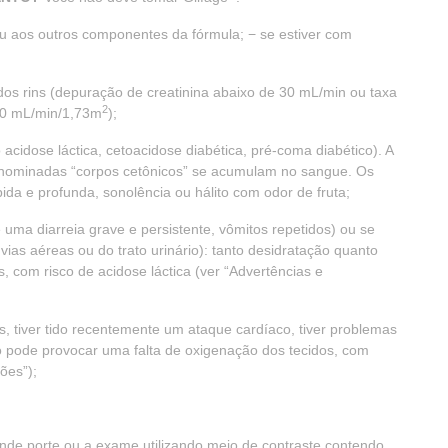
 ou aos outros componentes da fórmula; − se estiver com
os rins (depuração de creatinina abaixo de 30 mL/min ou taxa
2
 30 mL/min/1,73m
);
 acidose láctica, cetoacidose diabética, pré-coma diabético). A
enominadas “corpos cetônicos” se acumulam no sangue. Os
da e profunda, sonolência ou hálito com odor de fruta;
 uma diarreia grave e persistente, vômitos repetidos) ou se
vias aéreas ou do trato urinário): tanto desidratação quanto
 com risco de acidose láctica (ver “Advertências e
, tiver tido recentemente um ataque cardíaco, tiver problemas
Isto pode provocar uma falta de oxigenação dos tecidos, com
ões”);
rande porte ou a exame utilizando meio de contraste contendo