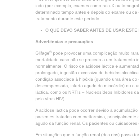
iodo (por exemplo, exames como raio-X ou tomografi
determinado tempo antes e depois do exame ou da ci
tratamento durante este período.
O QUE DEVO SABER ANTES DE USAR EST
Advertências e precauções
®
Glifage
pode provocar uma complicação muito rara,
mortalidade caso não se proceda a um tratamento i
normalmente. O risco de acidose láctica é aumenta
prolongado, ingestão excessiva de bebidas alcoólicas
condição associada à hipóxia (quando uma área do c
descompensada, infarto agudo do miocárdio) ou o 
láctica, como os NRTIs – Nucleosídeos Inibidores d
pelo vírus HIV).
A acidose láctica pode ocorrer devido à acumulação
pacientes tratados com metformina, principalmente 
agudo da função renal. Os pacientes ou cuidadores d
Em situações que a função renal (dos rins) possa t