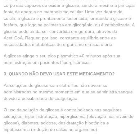
corpo são capazes de oxidar a glicose, sendo a mesma a principal
fonte de energia no metabolismo celular. Uma vez dentro da
célula, a glicose é prontamente fosforilada, formando a glicose-6-
fosfato, que logo se polimeriza em glicogênio, ou é catabolizada. A
glicose pode ainda ser convertida em gordura, através da
AcetilCoA. Requer, por isso, constante equilíbrio entre as
necessidades metabólicas do organismo e a sua oferta.
A glicose atinge o seu pico plasmático 40 minutos após sua
administração em pacientes hiperglicêmicos.
3. QUANDO NÃO DEVO USAR ESTE MEDICAMENTO?
As soluções de glicose sem eletrólitos não devem ser
administradas no mesmo momento em que se administra sangue
devido à possibilidade de coagulação.
O uso da solução de glicose é contraindicado nas seguintes
situações: hiper-hidratação, hiperglicemia (elevação nos níveis de
glicose), diabetes, acidose, desidratação hipotônica e
hipotassemia (redução de cálcio no organismo).