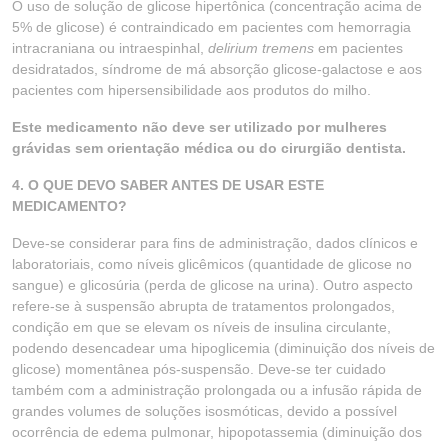
O uso de solução de glicose hipertônica (concentração acima de
5% de glicose) é contraindicado em pacientes com hemorragia
intracraniana ou intraespinhal,
delirium tremens
em pacientes
desidratados, síndrome de má absorção glicose-galactose e aos
pacientes com hipersensibilidade aos produtos do milho.
Este medicamento não deve ser utilizado por mulheres
grávidas sem orientação médica ou do cirurgião dentista.
4. O QUE DEVO SABER ANTES DE USAR ESTE
MEDICAMENTO?
Deve-se considerar para fins de administração, dados clínicos e
laboratoriais, como níveis glicêmicos (quantidade de glicose no
sangue) e glicosúria (perda de glicose na urina). Outro aspecto
refere-se à suspensão abrupta de tratamentos prolongados,
condição em que se elevam os níveis de insulina circulante,
podendo desencadear uma hipoglicemia (diminuição dos níveis de
glicose) momentânea pós-suspensão. Deve-se ter cuidado
também com a administração prolongada ou a infusão rápida de
grandes volumes de soluções isosmóticas, devido a possível
ocorrência de edema pulmonar, hipopotassemia (diminuição dos