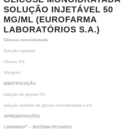
SOLUÇÃO INJETÁVEL 50
MG/ML (EUROFARMA
LABORATÓRIOS S.A.)
Glicose monoidratada
Solução Injetável
Glicose 5%
50mg/mL
IDENTIFICAÇÃO
solução de glicose 5%
solução injetável de glicose monoidratada a 5%
APRESENTAÇÕES
®
LINHAMAX
– SISTEMA FECHADO