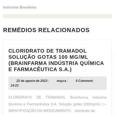
Indústria Brasileira
REMÉDIOS RELACIONADOS
CLORIDRATO DE TRAMADOL
SOLUÇÃO GOTAS 100 MG/ML
(BRAINFARMA INDÚSTRIA QUÍMICA
CLORIDRATO
E FARMACÊUTICA S.A.)
DE
TRAMADOL
22
mayra
22 de agosto de 2023
|
mayra
|
0 Comment
|
de
14:21
SOLUÇÃO
agosto
GOTAS
de
CLORIDRATO DE TRAMADOL Brainfarma Indústria
100
2023
Química e Farmacêutica S.A. Solução gotas 100mg/mL I –
MG/ML
IDENTIFICAÇÃO DO MEDICAMENTO: cloridrato de
(BRAINFARMA