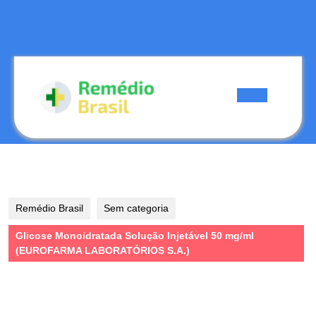
Skip
to
content
Skip
to
content
Open
Button
Remédio Brasil
Sem categoria
Glicose Monoidratada Solução Injetável 50 mg/ml
(EUROFARMA LABORATÓRIOS S.A.)