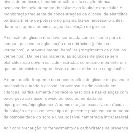
níveis de potássio), hiperhidratação e intoxicação hídrica,
ocasionados pelo aumento do volume do líquido extracelular. A
monitoração frequente de concentrações de glicose, de eletrólitos
particularmente de potássio no plasma faz-se necessário antes,
durante e após a administração da solução de glicose.
A solução de glicose não deve ser usada como diluente para o
sangue, pois causa aglutinação dos eritrócitos (glóbulos
vermelhos), e provavelmente, hemólise (rompimento de glóbulos
vermelhos). Da mesma maneira, as soluções de glicose sem
eletrólitos não devem ser administradas no mesmo momento em
que se administra sangue devido a possibilidade de coagulação.
A monitoração frequente de concentrações de glicose no plasma é
necessária quando a glicose intravenosa é administrada em
crianças, particularmente nos recém-nascidos e nas crianças com
baixo peso ao nascer devido ao risco aumentado de
hiperglicemia/hipoglicemia. A administração excessiva ou rápida
da solução de glicose neste tipo de paciente pode causar aumento
da osmolaridade do soro e uma possível hemorragia intracerebral.
Agir com precaução no fornecimento de carboidratos na presença