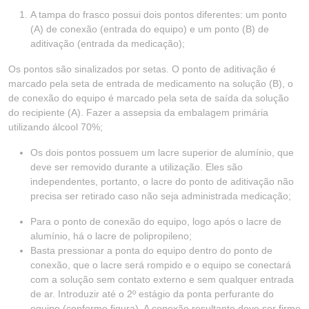
A tampa do frasco possui dois pontos diferentes: um ponto
(A) de conexão (entrada do equipo) e um ponto (B) de
aditivação (entrada da medicação);
Os pontos são sinalizados por setas. O ponto de aditivação é
marcado pela seta de entrada de medicamento na solução (B), o
de conexão do equipo é marcado pela seta de saída da solução
do recipiente (A). Fazer a assepsia da embalagem primária
utilizando álcool 70%;
Os dois pontos possuem um lacre superior de alumínio, que
deve ser removido durante a utilização. Eles são
independentes, portanto, o lacre do ponto de aditivação não
precisa ser retirado caso não seja administrada medicação;
Para o ponto de conexão do equipo, logo após o lacre de
alumínio, há o lacre de polipropileno;
Basta pressionar a ponta do equipo dentro do ponto de
conexão, que o lacre será rompido e o equipo se conectará
com a solução sem contato externo e sem qualquer entrada
de ar. Introduzir até o 2º estágio da ponta perfurante do
equipo (conforme figura). A conexão resultante deve ser firme