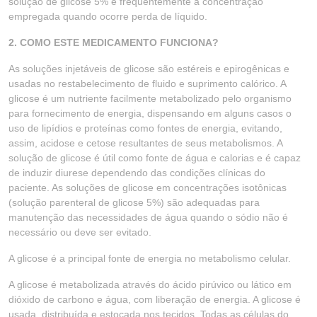
solução de glicose 5% é frequentemente a concentração
empregada quando ocorre perda de líquido.
2. COMO ESTE MEDICAMENTO FUNCIONA?
As soluções injetáveis de glicose são estéreis e epirogênicas e
usadas no restabelecimento de fluido e suprimento calórico. A
glicose é um nutriente facilmente metabolizado pelo organismo
para fornecimento de energia, dispensando em alguns casos o
uso de lipídios e proteínas como fontes de energia, evitando,
assim, acidose e cetose resultantes de seus metabolismos. A
solução de glicose é útil como fonte de água e calorias e é capaz
de induzir diurese dependendo das condições clínicas do
paciente. As soluções de glicose em concentrações isotônicas
(solução parenteral de glicose 5%) são adequadas para
manutenção das necessidades de água quando o sódio não é
necessário ou deve ser evitado.
A glicose é a principal fonte de energia no metabolismo celular.
A glicose é metabolizada através do ácido pirúvico ou lático em
dióxido de carbono e água, com liberação de energia. A glicose é
usada, distribuída e estocada nos tecidos. Todas as células do