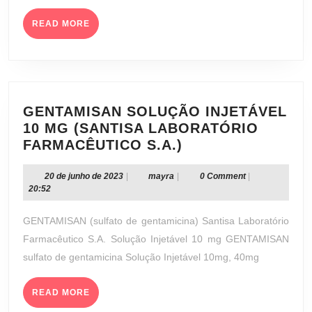
INDÚSTRIA
READ
QUÍMICA
READ MORE
MORE
E
FARMACÊUTICA
S.A.)
GENTAMISAN SOLUÇÃO INJETÁVEL
10 MG (SANTISA LABORATÓRIO
GENTAMISAN
FARMACÊUTICO S.A.)
SOLUÇÃO
INJETÁVEL
20
mayra
20 de junho de 2023
|
mayra
|
0 Comment
|
de
20:52
10
junho
MG
de
GENTAMISAN (sulfato de gentamicina) Santisa Laboratório
(SANTISA
2023
Farmacêutico S.A. Solução Injetável 10 mg GENTAMISAN
LABORATÓRIO
sulfato de gentamicina Solução Injetável 10mg, 40mg
FARMACÊUTICO
S.A.)
READ
READ MORE
MORE