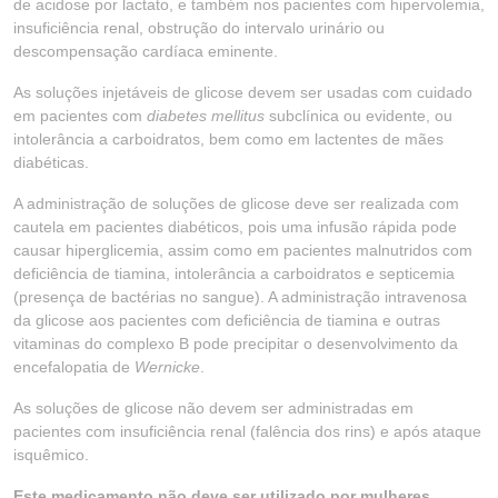
de acidose por lactato, e também nos pacientes com hipervolemia,
insuficiência renal, obstrução do intervalo urinário ou
descompensação cardíaca eminente.
As soluções injetáveis de glicose devem ser usadas com cuidado
em pacientes com
diabetes mellitus
subclínica ou evidente, ou
intolerância a carboidratos, bem como em lactentes de mães
diabéticas.
A administração de soluções de glicose deve ser realizada com
cautela em pacientes diabéticos, pois uma infusão rápida pode
causar hiperglicemia, assim como em pacientes malnutridos com
deficiência de tiamina, intolerância a carboidratos e septicemia
(presença de bactérias no sangue). A administração intravenosa
da glicose aos pacientes com deficiência de tiamina e outras
vitaminas do complexo B pode precipitar o desenvolvimento da
encefalopatia de
Wernicke
.
As soluções de glicose não devem ser administradas em
pacientes com insuficiência renal (falência dos rins) e após ataque
isquêmico.
Este medicamento não deve ser utilizado por mulheres