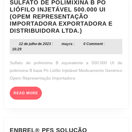
SULFATO DE POLIMIXINA B PÓ
LIÓFILO INJETÁVEL 500.000 UI
(OPEM REPRESENTAÇÃO
IMPORTADORA EXPORTADORA E
SULFATO
DISTRIBUIDORA LTDA.)
DE
POLIMIXINA
12
mayra
12 de julho de 2023
|
mayra
|
0 Comment
|
de
16:29
B
julho
PÓ
de
Sulfato de polimixina B equivalente a 500.000 UI de
LIÓFILO
2023
polimixina B base Pó Liófilo Injetável Medicamento Genérico
INJETÁVEL
Opem Representação Importadora
500.000
UI
READ
(OPEM
READ MORE
MORE
REPRESENTAÇ
IMPORTADORA
EXPORTADORA
E
DISTRIBUIDORA
ENBREL® PFS SOLUÇÃO