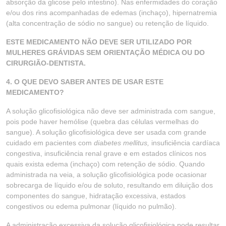
absorção da glicose pelo intestino). Nas enfermidades do coração
e/ou dos rins acompanhadas de edemas (inchaço), hipernatremia
(alta concentração de sódio no sangue) ou retenção de líquido.
ESTE MEDICAMENTO NÃO DEVE SER UTILIZADO POR
MULHERES GRÁVIDAS SEM ORIENTAÇÃO MÉDICA OU DO
CIRURGIÃO-DENTISTA.
4. O QUE DEVO SABER ANTES DE USAR ESTE
MEDICAMENTO?
A solução glicofisiológica não deve ser administrada com sangue,
pois pode haver hemólise (quebra das células vermelhas do
sangue). A solução glicofisiológica deve ser usada com grande
cuidado em pacientes com
diabetes mellitus,
insuficiência cardíaca
congestiva, insuficiência renal grave e em estados clínicos nos
quais exista edema (inchaço) com retenção de sódio. Quando
administrada na veia, a solução glicofisiológica pode ocasionar
sobrecarga de líquido e/ou de soluto, resultando em diluição dos
componentes do sangue, hidratação excessiva, estados
congestivos ou edema pulmonar (líquido no pulmão).
A administração excessiva da solução glicofisiológica pode resultar