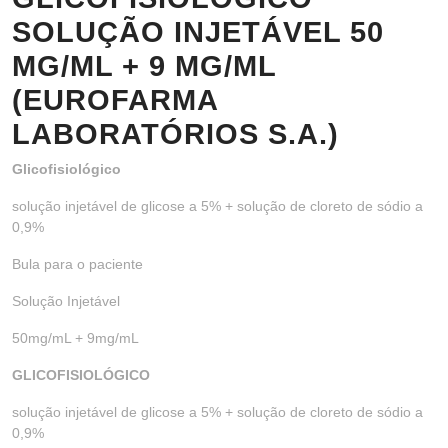
SOLUÇÃO INJETÁVEL 50
MG/ML + 9 MG/ML
(EUROFARMA
LABORATÓRIOS S.A.)
Glicofisiológico
solução injetável de glicose a 5% + solução de cloreto de sódio a
0,9%
Bula para o paciente
Solução Injetável
50mg/mL + 9mg/mL
GLICOFISIOLÓGICO
solução injetável de glicose a 5% + solução de cloreto de sódio a
0,9%