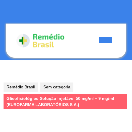
Skip
to
content
Skip
to
content
Open
Button
Remédio Brasil
Sem categoria
Glicofisiológico Solução Injetável 50 mg/ml + 9 mg/ml
(EUROFARMA LABORATÓRIOS S.A.)