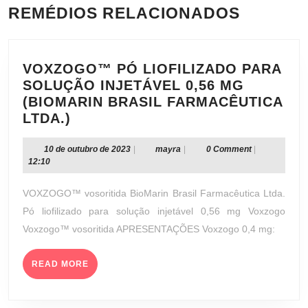
REMÉDIOS RELACIONADOS
VOXZOGO™ PÓ LIOFILIZADO PARA
SOLUÇÃO INJETÁVEL 0,56 MG
(BIOMARIN BRASIL FARMACÊUTICA
VOXZOGO™
LTDA.)
PÓ
LIOFILIZADO
10
mayra
10 de outubro de 2023
|
mayra
|
0 Comment
|
de
12:10
PARA
outubro
SOLUÇÃO
de
VOXZOGO™ vosoritida BioMarin Brasil Farmacêutica Ltda.
INJETÁVEL
2023
Pó liofilizado para solução injetável 0,56 mg Voxzogo
0,56
Voxzogo™ vosoritida APRESENTAÇÕES Voxzogo 0,4 mg:
MG
(BIOMARIN
BRASIL
READ
READ MORE
MORE
FARMACÊUTICA
LTDA.)