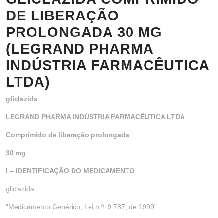
DE LIBERAÇÃO
PROLONGADA 30 MG
(LEGRAND PHARMA
INDÚSTRIA FARMACÊUTICA
LTDA)
gliclazida
LEGRAND PHARMA INDÚSTRIA FARMACÊUTICA LTDA
Comprimido de liberação prolongada
30 mg
I – IDENTIFICAÇÃO DO MEDICAMENTO
gliclazida
“Medicamento Genérico, Lei n º. 9.787, de 1999”