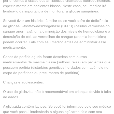
pertencentes à classe dos antibióticos chamados fluoroquinolonas,
especialmente em pacientes idosos. Neste caso, seu médico irá
lembrá-lo da importância de monitorar a glicose sanguínea.
Se você tiver um histórico familiar ou se você sofre de deficiência
de glicose-6-fosfato-desidrogenase (G6PD) (células vermelhas do
sangue anormais), uma diminuição dos níveis de hemoglobina e a
destruição de células vermelhas do sangue (anemia hemolítica)
podem ocorrer. Fale com seu médico antes de administrar esse
medicamento.
Casos de porfiria aguda foram descritos com outros
medicamentos da mesma classe (sulfonilureias) em pacientes que
possuem porfiria (distúrbios genéticos herdados com acúmulo no
corpo de porfirinas ou precursores de porfirina).
Crianças e adolescentes:
O uso de gliclazida não é recomendável em crianças devido à falta
de dados.
A gliclazida contém lactose. Se você foi informado pelo seu médico
que você possui intolerância a alguns açúcares, fale com seu