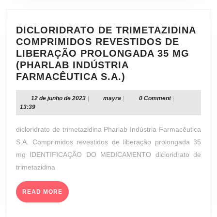
DICLORIDRATO DE TRIMETAZIDINA
COMPRIMIDOS REVESTIDOS DE
LIBERAÇÃO PROLONGADA 35 MG
(PHARLAB INDÚSTRIA
DICLORIDRATO
FARMACÊUTICA S.A.)
DE
TRIMETAZIDINA
12
mayra
12 de junho de 2023
|
mayra
|
0 Comment
|
de
13:39
COMPRIMIDOS
junho
REVESTIDOS
de
dicloridrato de trimetazidina Pharlab Indústria Farmacêutica
DE
2023
S.A. Comprimidos revestidos de liberação prolongada 35
LIBERAÇÃO
mg IDENTIFICAÇÃO DO MEDICAMENTO dicloridrato de
PROLONGADA
trimetazidina
35
MG
(PHARLAB
READ
READ MORE
MORE
INDÚSTRIA
FARMACÊUTICA