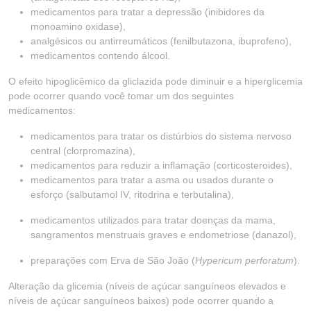
medicamentos para tratar a depressão (inibidores da
monoamino oxidase),
analgésicos ou antirreumáticos (fenilbutazona, ibuprofeno),
medicamentos contendo álcool.
O efeito hipoglicêmico da gliclazida pode diminuir e a hiperglicemia
pode ocorrer quando você tomar um dos seguintes
medicamentos:
medicamentos para tratar os distúrbios do sistema nervoso
central (clorpromazina),
medicamentos para reduzir a inflamação (corticosteroides),
medicamentos para tratar a asma ou usados durante o
esforço (salbutamol IV, ritodrina e terbutalina),
medicamentos utilizados para tratar doenças da mama,
sangramentos menstruais graves e endometriose (danazol),
preparações com Erva de São João (
Hypericum perforatum
).
Alteração da glicemia (níveis de açúcar sanguíneos elevados e
níveis de açúcar sanguíneos baixos) pode ocorrer quando a