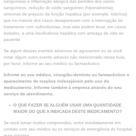
sanguíneas e inflamação alérgica das paredes dos vasos
sanguíneos, redução do sódio sanguíneo (hiponatremia),
sintomas de prejuízo da função hepática (por exemplo, icterícia)
que na maioria dos casos desaparecem com a interrupção do
tratamento com sulfonilureias, mas eles podem levar, em casos
isolados, a uma insuficiência hepática com ameaça de vida ao
paciente.
Se algum desses eventos adversos se agravarem ou se você
notar algum outro evento adverso não mencionado nessa bula,
por favor, informe ao seu médico ou farmacêutico.
Informe ao seu médico, cirurgião-dentista ou farmacêutico o
aparecimento de reações indesejáveis pelo uso do
medicamento. Informe também à empresa através do seu
serviço de atendimento.
O QUE FAZER SE ALGUÉM USAR UMA QUANTIDADE
MAIOR DO QUE A INDICADA DESTE MEDICAMENTO?
Se você tomar muitos comprimidos, entre imediatamente em
contato com seu médico ou os serviços de emergência do hospital
mais próximo.