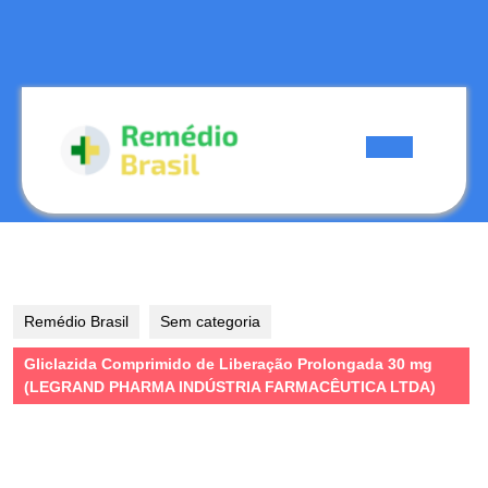
Skip
to
content
Skip
to
content
Open
Button
Remédio Brasil
Sem categoria
Gliclazida Comprimido de Liberação Prolongada 30 mg
(LEGRAND PHARMA INDÚSTRIA FARMACÊUTICA LTDA)