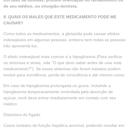
Em caso de dúvidas, procure orientação do farmacêutico ou
de seu médico, ou cirurgião-dentista.
8. QUAIS OS MALES QUE ESTE MEDICAMENTO PODE ME
CAUSAR?
Como todos os medicamentos, a gliclazida pode causar efeitos
indesejáveis em algumas pessoas, embora nem todas as pessoas
irão apresentá-los.
O efeito indesejável mais comum é a hipoglicemia (Para verificar
os sintomas e sinais, vide “O que devo saber antes de usar este
medicamento?”). Se esses sintomas não forem tratados podem
evoluir para sonolência, perda de consciência e até mesmo coma.
Em caso de hipoglicemia prolongada ou grave, incluindo a
hipoglicemia temporariamente controlada pela absorção de
açúcar, você deve entrar imediatamente em contato com seu
médico.
Distúrbios do fígado
Casos isolados de função hepática anormal, podendo resultar em