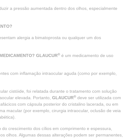
duzir a pressão aumentada dentro dos olhos, especialmente
ENTO?
esentam alergia a bimatoprosta ou qualquer um dos
®
E MEDICAMENTO? GLAUCUR
é um medicamento de uso
entes com inflamação intraocular aguda (como por exemplo,
ar cistóide, foi relatada durante o tratamento com solução
®
aocular elevada. Portanto,
GLAUCUR
deve ser utilizada com
fácicos com cápsula posterior do cristalino lacerada, ou em
a macular (por exemplo, cirurgia intraocular, oclusão de veia
abética).
 do crescimento dos cílios em comprimento e espessura,
 dos olhos. Algumas dessas alterações podem ser permanentes,