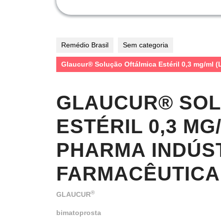
Remédio Brasil
Sem categoria
Glaucur® Solução Oftálmica Estéril 0,3 mg
GLAUCUR® SOL
ESTÉRIL 0,3 M
PHARMA INDÚS
FARMACÊUTICA 
®
GLAUCUR
bimatoprosta