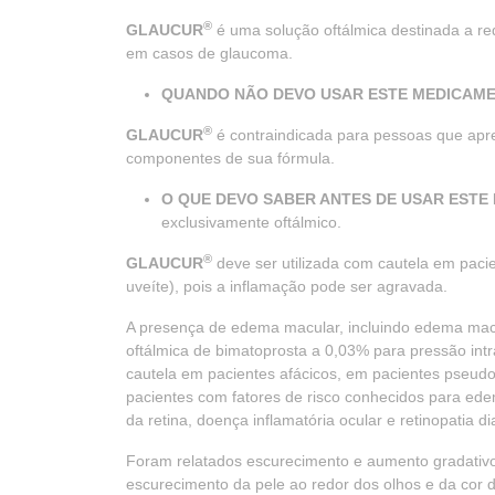
®
GLAUCUR
é uma solução oftálmica destinada a re
em casos de glaucoma.
QUANDO NÃO DEVO USAR ESTE MEDICAM
®
GLAUCUR
é contraindicada para pessoas que apr
componentes de sua fórmula.
O QUE DEVO SABER ANTES DE USAR EST
exclusivamente oftálmico.
®
GLAUCUR
deve ser utilizada com cautela em paci
uveíte), pois a inflamação pode ser agravada.
A presença de edema macular, incluindo edema macul
oftálmica de bimatoprosta a 0,03% para pressão intr
cautela em pacientes afácicos, em pacientes pseudoa
pacientes com fatores de risco conhecidos para edem
da retina, doença inflamatória ocular e retinopatia di
Foram relatados escurecimento e aumento gradativo
escurecimento da pele ao redor dos olhos e da cor