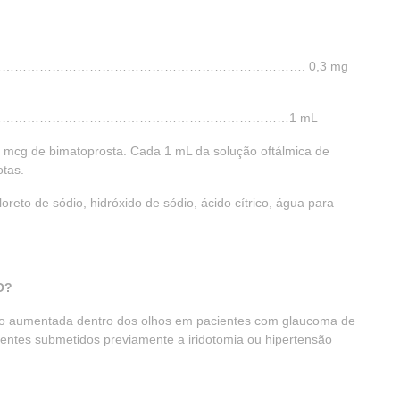
……………………………………………………………. 0,3 mg
……………………………………………………………1 mL
mcg de bimatoprosta. Cada 1 mL da solução oftálmica de
tas.
loreto de sódio, hidróxido de sódio, ácido cítrico, água para
O?
são aumentada dentro dos olhos em pacientes com glaucoma de
entes submetidos previamente a iridotomia ou hipertensão