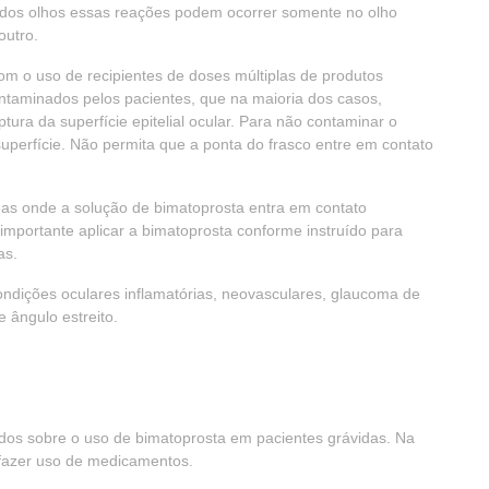
m dos olhos essas reações podem ocorrer somente no olho
outro.
om o uso de recipientes de doses múltiplas de produtos
ontaminados pelos pacientes, que na maioria dos casos,
ra da superfície epitelial ocular. Para não contaminar o
superfície. Não permita que a ponta do frasco entre em contato
reas onde a solução de bimatoprosta entra em contato
 importante aplicar a bimatoprosta conforme instruído para
as.
ndições oculares inflamatórias, neovasculares, glaucoma de
 ângulo estreito.
dos sobre o uso de bimatoprosta em pacientes grávidas. Na
 fazer uso de medicamentos.