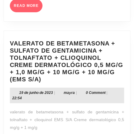
FARMACÊUTICO
READ
READ MORE
MORE
S.A.)
VALERATO DE BETAMETASONA +
SULFATO DE GENTAMICINA +
TOLNAFTATO + CLIOQUINOL
CREME DERMATOLÓGICO 0,5 MG/G
+ 1,0 MG/G + 10 MG/G + 10 MG/G
VALERATO
(EMS S/A)
DE
BETAMETASONA
19
mayra
19 de junho de 2023
|
mayra
|
0 Comment
|
de
22:54
+
junho
SULFATO
de
valerato de betametasona + sulfato de gentamicina +
DE
2023
tolnaftato + clioquinol EMS S/A Creme dermatológico 0,5
GENTAMICINA
mg/g + 1 mg/g
+