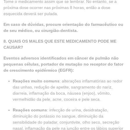
Tome o medicamento assim que se lembrar. No entanto, se a
próxima dose ocorrer nas próximas 8 horas, então a dose
esquecida deverá ser pulada.
Em caso de dúvidas, procure orientação do farmacêutico ou
de seu médico, ou cirurgião-dentista.
8. QUAIS OS MALES QUE ESTE MEDICAMENTO PODE ME
CAUSAR?
Eventos adversos identificados em câncer de pulmão não
pequenas células, portador de mutação no receptor do fator
de crescimento epidérmico (EGFR):
Reações muito comuns
: alterações inflamatórias ao redor
das unhas, redução de apetite, sangramento do nariz,
diarreia, inflamação da boca, náusea (enjoo), vômito,
vermelhidão da pele, acne, coceira e pele seca.
Reações comuns
: infecção de urina, desidratação,
diminuição do potássio no sangue, diminuição da
sensibilidade do paladar, conjuntivite, olho seco, secreção
nasal, inflamação da pele na junção entre os lábios superior