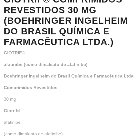
REVESTIDOS 30 MG
(BOEHRINGER INGELHEIM
DO BRASIL QUÍMICA E
FARMACÊUTICA LTDA.)
GIOTRIF®
afatinibe (como dimaleato de afatinibe)
Boehringer Ingelheim do Brasil Química e Farmacêutica Ltda.
Comprimidos Revestidos
30 mg
Giotrif
®
afatinibe
(como dimaleato de afatinibe)