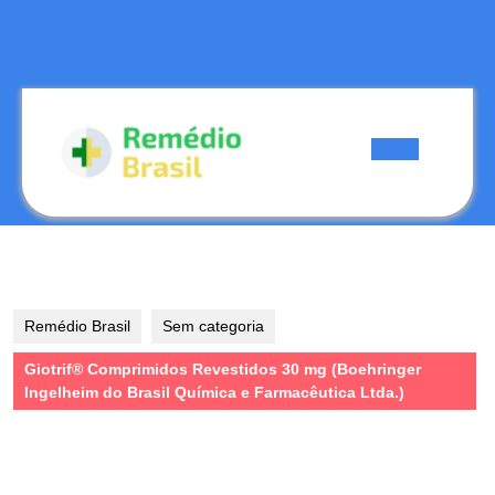
Skip
to
content
Skip
to
content
Open
Button
Remédio Brasil
Sem categoria
Giotrif® Comprimidos Revestidos 30 mg (Boehringer
Ingelheim do Brasil Química e Farmacêutica Ltda.)