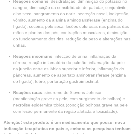
Reações comuns
: desidratação, diminuição do potássio no
sangue, diminuição da sensibilidade do paladar, conjuntivite,
olho seco, sangramento do nariz, secreção nasal, indigestão,
vômito, aumento da alanina aminotransferase (enzima do
fígado), coceira, pele seca, lesões dolorosas nas palmas das
mãos e plantas dos pés, contrações musculares, diminuição
do funcionamento dos rins, redução de peso e alterações nas
unhas.
Reações incomuns
: infecção de urina, inflamação da
córnea, reação inflamatória do pulmão, inflamação da pele
na junção entre os lábios superior e inferior, inflamação do
pâncreas, aumento de aspartato aminotransferase (enzima
do fígado), febre, perfuração gastrointestinal.
Reações raras
: síndrome de Stevens-Johnson
(manifestação grave na pele, com surgimento de bolhas) e
necrólise epidérmica tóxica (condição bolhosa grave na pele
com lesão permanente da região afetada e toxicidade).
Atenção: este produto é um medicamento que possui nova
indicação terapêutica no país e, embora as pesquisas tenham