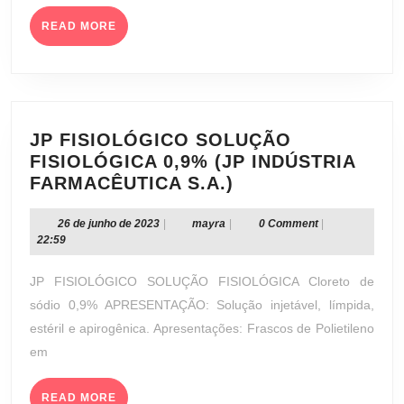
TOLNAFTATO
READ
+
READ MORE
MORE
CLIOQUINOL
CREME
DERMATOLÓGICO
0,5
MG/G
JP FISIOLÓGICO SOLUÇÃO
+
FISIOLÓGICA 0,9% (JP INDÚSTRIA
1,0
JP
FARMACÊUTICA S.A.)
MG/G
FISIOLÓGICO
+
SOLUÇÃO
26
mayra
26 de junho de 2023
|
mayra
|
0 Comment
|
de
22:59
10
FISIOLÓGICA
junho
MG/G
0,9%
de
JP FISIOLÓGICO SOLUÇÃO FISIOLÓGICA Cloreto de
+
(JP
2023
sódio 0,9% APRESENTAÇÃO: Solução injetável, límpida,
10
INDÚSTRIA
estéril e apirogênica. Apresentações: Frascos de Polietileno
MG/G
FARMACÊUTICA
(EMS
em
S.A.)
S/A)
READ
READ MORE