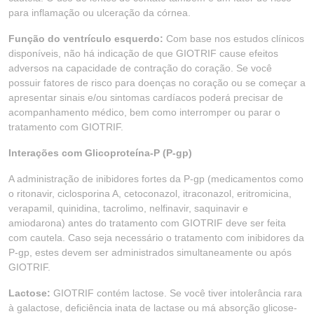
para inflamação ou ulceração da córnea.
Função do ventrículo esquerdo:
Com base nos estudos clínicos
disponíveis, não há indicação de que GIOTRIF cause efeitos
adversos na capacidade de contração do coração. Se você
possuir fatores de risco para doenças no coração ou se começar a
apresentar sinais e/ou sintomas cardíacos poderá precisar de
acompanhamento médico, bem como interromper ou parar o
tratamento com GIOTRIF.
Interações com Glicoproteína-P (P-gp)
A administração de inibidores fortes da P-gp (medicamentos como
o ritonavir, ciclosporina A, cetoconazol, itraconazol, eritromicina,
verapamil, quinidina, tacrolimo, nelfinavir, saquinavir e
amiodarona) antes do tratamento com GIOTRIF deve ser feita
com cautela. Caso seja necessário o tratamento com inibidores da
P-gp, estes devem ser administrados simultaneamente ou após
GIOTRIF.
Lactose:
GIOTRIF contém lactose. Se você tiver intolerância rara
à galactose, deficiência inata de lactase ou má absorção glicose-