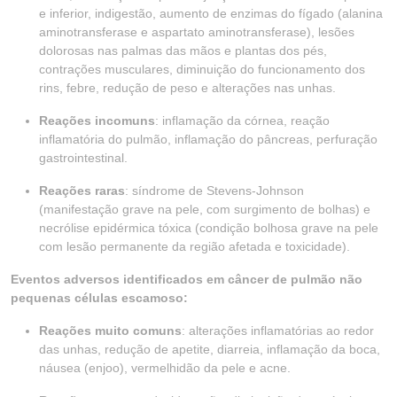
e inferior, indigestão, aumento de enzimas do fígado (alanina
aminotransferase e aspartato aminotransferase), lesões
dolorosas nas palmas das mãos e plantas dos pés,
contrações musculares, diminuição do funcionamento dos
rins, febre, redução de peso e alterações nas unhas.
Reações incomuns
: inflamação da córnea, reação
inflamatória do pulmão, inflamação do pâncreas, perfuração
gastrointestinal.
Reações raras
: síndrome de Stevens-Johnson
(manifestação grave na pele, com surgimento de bolhas) e
necrólise epidérmica tóxica (condição bolhosa grave na pele
com lesão permanente da região afetada e toxicidade).
Eventos adversos identificados em câncer de pulmão não
pequenas células escamoso:
Reações muito comuns
: alterações inflamatórias ao redor
das unhas, redução de apetite, diarreia, inflamação da boca,
náusea (enjoo), vermelhidão da pele e acne.