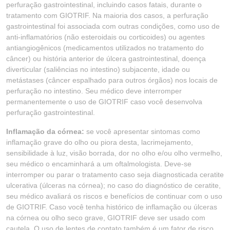
perfuração gastrointestinal, incluindo casos fatais, durante o
tratamento com GIOTRIF. Na maioria dos casos, a perfuração
gastrointestinal foi associada com outras condições, como uso de
anti-inflamatórios (não esteroidais ou corticoides) ou agentes
antiangiogênicos (medicamentos utilizados no tratamento do
câncer) ou história anterior de úlcera gastrointestinal, doença
diverticular (saliências no intestino) subjacente, idade ou
metástases (câncer espalhado para outros órgãos) nos locais de
perfuração no intestino. Seu médico deve interromper
permanentemente o uso de GIOTRIF caso você desenvolva
perfuração gastrointestinal.
Inflamação da córnea:
se você apresentar sintomas como
inflamação grave do olho ou piora desta, lacrimejamento,
sensibilidade à luz, visão borrada, dor no olho e/ou olho vermelho,
seu médico o encaminhará a um oftalmologista. Deve-se
interromper ou parar o tratamento caso seja diagnosticada ceratite
ulcerativa (úlceras na córnea); no caso do diagnóstico de ceratite,
seu médico avaliará os riscos e benefícios de continuar com o uso
de GIOTRIF. Caso você tenha histórico de inflamação ou úlceras
na córnea ou olho seco grave, GIOTRIF deve ser usado com
cautela. O uso de lentes de contato também é um fator de risco