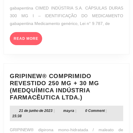
MG
de
gabapentina CIMED INDÚSTRIA S.A. CÁPSULAS DURAS
(CIME
2023
300 MG I – IDENTIFICAÇÃO DO MEDICAMENTO
INDÚS
gabapentina Medicamento genérico, Lei n° 9.787, de
S.A.)
READ
READ MORE
MORE
GRIPINEW® COMPRIMIDO
REVESTIDO 250 MG + 30 MG
(MEDQUÍMICA INDÚSTRIA
GRIPINEW®
FARMACÊUTICA LTDA.)
COMPRIMIDO
REVESTIDO
21
mayra
21 de junho de 2023
|
mayra
|
0 Comment
|
de
15:38
250
junho
MG
de
GRIPINEW® dipirona mono-hidratada / maleato de
+
2023