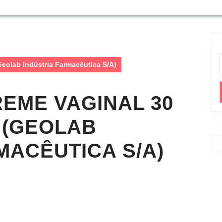
eolab Indústria Farmacêutica S/A)
EME VAGINAL 30
G (GEOLAB
MACÊUTICA S/A)