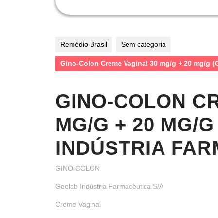
Remédio Brasil
Sem categoria
Gino-Colon Creme Vaginal 30 mg/g + 20 mg/g (G
GINO-COLON CR
MG/G + 20 MG/
INDÚSTRIA FAR
GINO-COLON
Geolab Indústria Farmacêutica S/A
Creme Vaginal