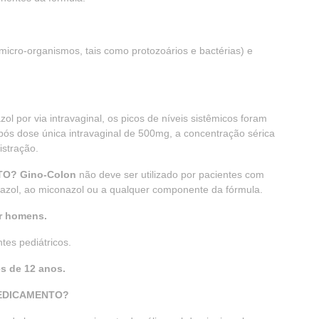
micro-organismos, tais como protozoários e bactérias) e
l por via intravaginal, os picos de níveis sistêmicos foram
pós dose única intravaginal de 500mg, a concentração sérica
istração.
O? Gino-Colon
não deve ser utilizado por pacientes com
inidazol, ao miconazol ou a qualquer componente da fórmula.
r homens.
tes pediátricos.
s de 12 anos.
MEDICAMENTO?