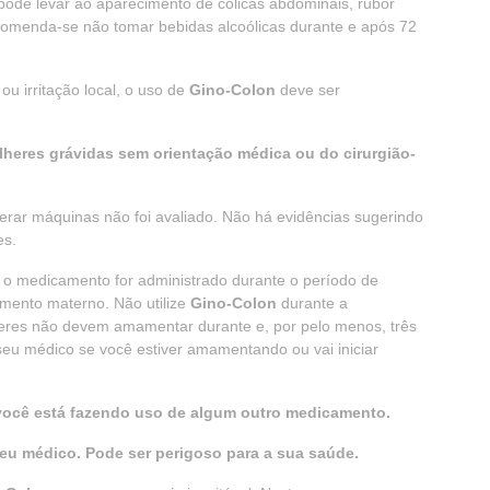
pode levar ao aparecimento de cólicas abdominais, rubor
ecomenda-se não tomar bebidas alcoólicas durante e após 72
ou irritação local, o uso de
Gino-Colon
deve ser
lheres grávidas sem orientação médica ou do cirurgião-
perar máquinas não foi avaliado. Não há evidências sugerindo
es.
se o medicamento for administrado durante o período de
mento materno. Não utilize
Gino-Colon
durante a
res não devem amamentar durante e, por pelo menos, três
seu médico se você estiver amamentando ou vai iniciar
 você está fazendo uso de algum outro medicamento.
u médico. Pode ser perigoso para a sua saúde.