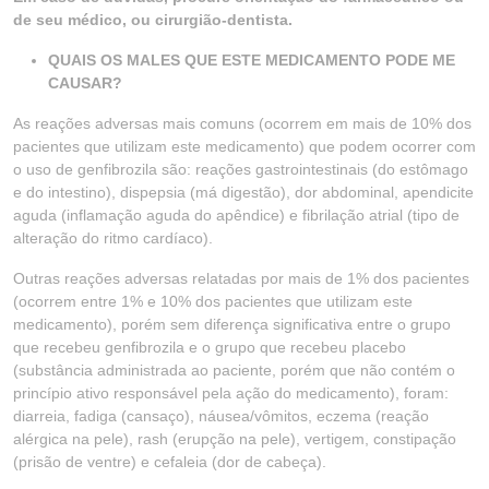
de seu médico, ou cirurgião-dentista.
QUAIS OS MALES QUE ESTE MEDICAMENTO PODE ME
CAUSAR?
As reações adversas mais comuns (ocorrem em mais de 10% dos
pacientes que utilizam este medicamento) que podem ocorrer com
o uso de genfibrozila são: reações gastrointestinais (do estômago
e do intestino), dispepsia (má digestão), dor abdominal, apendicite
aguda (inflamação aguda do apêndice) e fibrilação atrial (tipo de
alteração do ritmo cardíaco).
Outras reações adversas relatadas por mais de 1% dos pacientes
(ocorrem entre 1% e 10% dos pacientes que utilizam este
medicamento), porém sem diferença significativa entre o grupo
que recebeu genfibrozila e o grupo que recebeu placebo
(substância administrada ao paciente, porém que não contém o
princípio ativo responsável pela ação do medicamento), foram:
diarreia, fadiga (cansaço), náusea/vômitos, eczema (reação
alérgica na pele), rash (erupção na pele), vertigem, constipação
(prisão de ventre) e cefaleia (dor de cabeça).