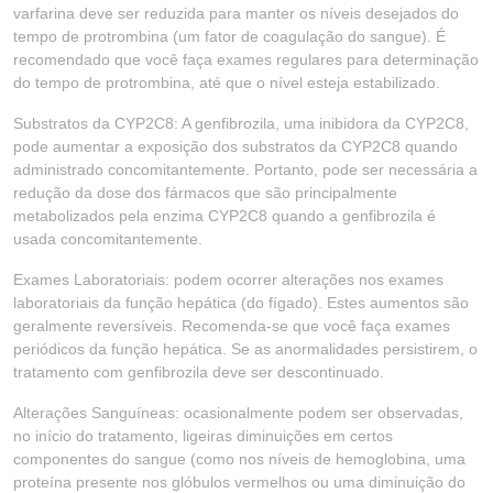
varfarina deve ser reduzida para manter os níveis desejados do
tempo de protrombina (um fator de coagulação do sangue). É
recomendado que você faça exames regulares para determinação
do tempo de protrombina, até que o nível esteja estabilizado.
Substratos da CYP2C8: A genfibrozila, uma inibidora da CYP2C8,
pode aumentar a exposição dos substratos da CYP2C8 quando
administrado concomitantemente. Portanto, pode ser necessária a
redução da dose dos fármacos que são principalmente
metabolizados pela enzima CYP2C8 quando a genfibrozila é
usada concomitantemente.
Exames Laboratoriais: podem ocorrer alterações nos exames
laboratoriais da função hepática (do fígado). Estes aumentos são
geralmente reversíveis. Recomenda-se que você faça exames
periódicos da função hepática. Se as anormalidades persistirem, o
tratamento com genfibrozila deve ser descontinuado.
Alterações Sanguíneas: ocasionalmente podem ser observadas,
no início do tratamento, ligeiras diminuições em certos
componentes do sangue (como nos níveis de hemoglobina, uma
proteína presente nos glóbulos vermelhos ou uma diminuição do