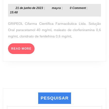
SOLUÇÃO
ORAL
21
mayra
21 de junho de 2023
|
mayra
|
0 Comment
|
de
15:48
40
junho
MG/ML
de
GRIPEOL Cifarma Científica Farmacêutica Ltda. Solução
+
2023
Oral paracetamol 40 mg/mL maleato de clorfeniramina 0,6
0,6
mg/mL cloridrato de fenilefrina 0,6 mg/mL
MG/ML
+
READ
0,6/ML
READ MORE
MORE
MG
(CIFARMA
CIENTÍFICA
FARMACÊUTICA
LTDA.)
PESQUISAR