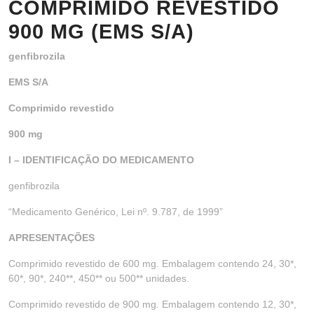
COMPRIMIDO REVESTIDO
900 MG (EMS S/A)
genfibrozila
EMS S/A
Comprimido revestido
900 mg
I – IDENTIFICAÇÃO DO MEDICAMENTO
genfibrozila
“Medicamento Genérico, Lei nº. 9.787, de 1999”
APRESENTAÇÕES
Comprimido revestido de 600 mg. Embalagem contendo 24, 30*,
60*, 90*, 240**, 450** ou 500** unidades.
Comprimido revestido de 900 mg. Embalagem contendo 12, 30*,