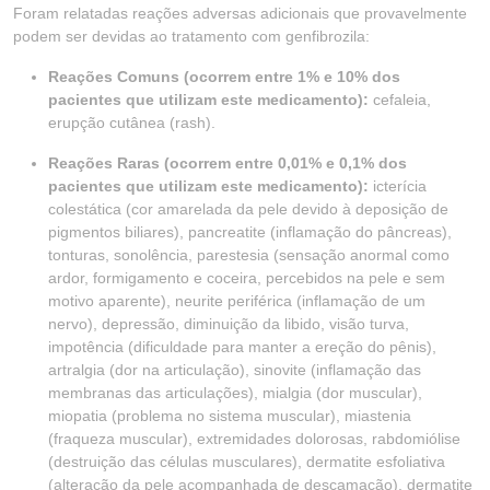
Foram relatadas reações adversas adicionais que provavelmente
podem ser devidas ao tratamento com genfibrozila:
Reações Comuns (ocorrem entre 1% e 10% dos
pacientes que utilizam este medicamento):
cefaleia,
erupção cutânea (rash).
Reações Raras (ocorrem entre 0,01% e 0,1% dos
pacientes que utilizam este medicamento):
icterícia
colestática (cor amarelada da pele devido à deposição de
pigmentos biliares), pancreatite (inflamação do pâncreas),
tonturas, sonolência, parestesia (sensação anormal como
ardor, formigamento e coceira, percebidos na pele e sem
motivo aparente), neurite periférica (inflamação de um
nervo), depressão, diminuição da libido, visão turva,
impotência (dificuldade para manter a ereção do pênis),
artralgia (dor na articulação), sinovite (inflamação das
membranas das articulações), mialgia (dor muscular),
miopatia (problema no sistema muscular), miastenia
(fraqueza muscular), extremidades dolorosas, rabdomiólise
(destruição das células musculares), dermatite esfoliativa
(alteração da pele acompanhada de descamação), dermatite