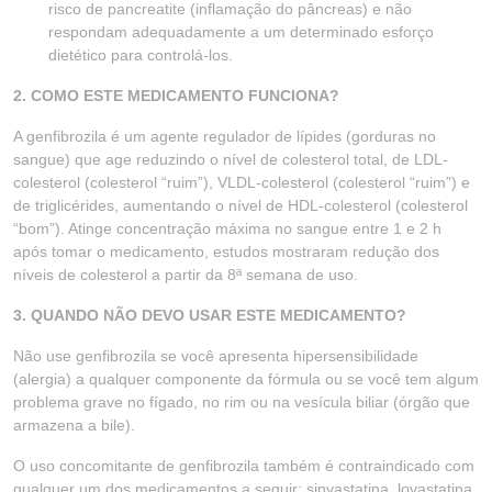
risco de pancreatite (inflamação do pâncreas) e não
respondam adequadamente a um determinado esforço
dietético para controlá-los.
2. COMO ESTE MEDICAMENTO FUNCIONA?
A genfibrozila é um agente regulador de lípides (gorduras no
sangue) que age reduzindo o nível de colesterol total, de LDL-
colesterol (colesterol “ruim”), VLDL-colesterol (colesterol “ruim”) e
de triglicérides, aumentando o nível de HDL-colesterol (colesterol
“bom”). Atinge concentração máxima no sangue entre 1 e 2 h
após tomar o medicamento, estudos mostraram redução dos
níveis de colesterol a partir da 8ª semana de uso.
3. QUANDO NÃO DEVO USAR ESTE MEDICAMENTO?
Não use genfibrozila se você apresenta hipersensibilidade
(alergia) a qualquer componente da fórmula ou se você tem algum
problema grave no fígado, no rim ou na vesícula biliar (órgão que
armazena a bile).
O uso concomitante de genfibrozila também é contraindicado com
qualquer um dos medicamentos a seguir: sinvastatina, lovastatina,