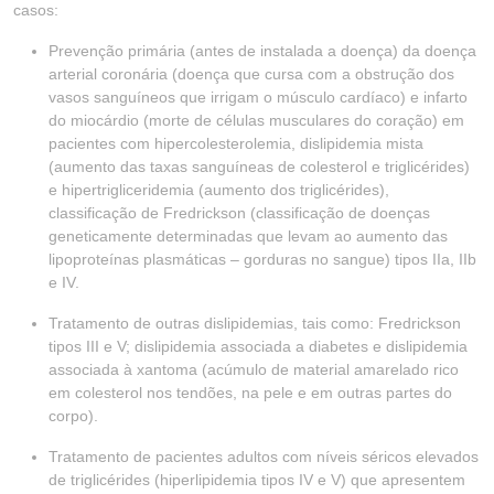
casos:
Prevenção primária (antes de instalada a doença) da doença
arterial coronária (doença que cursa com a obstrução dos
vasos sanguíneos que irrigam o músculo cardíaco) e infarto
do miocárdio (morte de células musculares do coração) em
pacientes com hipercolesterolemia, dislipidemia mista
(aumento das taxas sanguíneas de colesterol e triglicérides)
e hipertrigliceridemia (aumento dos triglicérides),
classificação de Fredrickson (classificação de doenças
geneticamente determinadas que levam ao aumento das
lipoproteínas plasmáticas – gorduras no sangue) tipos IIa, IIb
e IV.
Tratamento de outras dislipidemias, tais como: Fredrickson
tipos III e V; dislipidemia associada a diabetes e dislipidemia
associada à xantoma (acúmulo de material amarelado rico
em colesterol nos tendões, na pele e em outras partes do
corpo).
Tratamento de pacientes adultos com níveis séricos elevados
de triglicérides (hiperlipidemia tipos IV e V) que apresentem