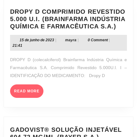
DROPY D COMPRIMIDO REVESTIDO
5.000 U.I. (BRAINFARMA INDÚSTRIA
DROP
QUÍMICA E FARMACÊUTICA S.A.)
D
COMP
15
mayra
15 de junho de 2023
|
mayra
|
0 Comment
|
de
21:41
REVES
junho
5.000
de
DROPY D (colecalciferol) Brainfarma Indústria Química e
U.I.
2023
Farmacêutica S.A. Comprimido Revestido 5.000U.I. I –
(BRAI
IDENTIFICAÇÃO DO MEDICAMENTO: Dropy D
INDÚS
QUÍMI
READ
E
READ MORE
MORE
FARM
S.A.)
GADOVIST® SOLUÇÃO INJETÁVEL
GADOVIST