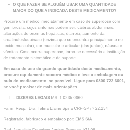
O QUE FAZER SE ALGUÉM USAR UMA QUANTIDADE
MAIOR DO QUE A INDICADA DESTE MEDICAMENTO?
Procure um médico imediatamente em caso de superdose com
genfibrozila, cujos sintomas podem ser: cãibras abdominais,
alterações de enzimas hepáticas, diarreia, aumento da
creatinofosfoquinase (enzima que se encontra principalmente no
tecido muscular), dor muscular e articular (das juntas), náusea e
vômitos. Caso ocorra superdose, torna-se necessária a instituição
de tratamento sintomático e de suporte.
Em caso de uso de grande quantidade deste medicamento,
procure rapidamente socorro médico e leve a embalagem ou
bula do medicamento, se possível. Ligue para 0800 722 6001,
se você precisar de mais orientações.
– DIZERES LEGAIS
MS–1.0235.0660
Farm. Resp.: Dra. Telma Elaine Spina CRF-SP nº 22.234
Registrado, fabricado e embalado por:
EMS S/A
Rod. Jornalista Francisco Aguirre Proença, KM 08