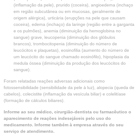
(inflamação da pele), prurido (coceira), angioedema (inchaço
em região subcutânea ou em mucosas, geralmente de
origem alérgica), urticária (erupções na pele que causam
coceira), edema (inchaço) da laringe (região entre a garganta
e os pulmões), anemia (diminuição da hemoglobina no
sangue) grave, leucopenia (diminuição dos glóbulos
brancos), trombocitopenia (diminuição do número de
leucócitos e plaquetas), eosinofilia (aumento do número de
um leucócito do sangue chamado eosinófilo), hipoplasia da
medula óssea (diminuição da produção dos leucócitos do
sangue).
Foram relatadas reações adversas adicionais como
fotossensibilidade (sensibilidade da pele à luz), alopecia (queda de
cabelos), colecistite (inflamação da vesícula biliar) e colelitíase
(formação de cálculos biliares).
Informe ao seu médico, cirurgião-dentista ou farmacêutico o
aparecimento de reações indesejáveis pelo uso do
medicamento. Informe também à empresa através do seu
serviço de atendimento.