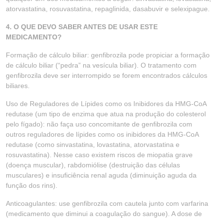
atorvastatina, rosuvastatina, repaglinida, dasabuvir e selexipague.
4. O QUE DEVO SABER ANTES DE USAR ESTE
MEDICAMENTO?
Formação de cálculo biliar: genfibrozila pode propiciar a formação
de cálculo biliar (“pedra” na vesícula biliar). O tratamento com
genfibrozila deve ser interrompido se forem encontrados cálculos
biliares.
Uso de Reguladores de Lípides como os Inibidores da HMG-CoA
redutase (um tipo de enzima que atua na produção do colesterol
pelo fígado): não faça uso concomitante de genfibrozila com
outros reguladores de lípides como os inibidores da HMG-CoA
redutase (como sinvastatina, lovastatina, atorvastatina e
rosuvastatina). Nesse caso existem riscos de miopatia grave
(doença muscular), rabdomiólise (destruição das células
musculares) e insuficiência renal aguda (diminuição aguda da
função dos rins).
Anticoagulantes: use genfibrozila com cautela junto com varfarina
(medicamento que diminui a coagulação do sangue). A dose de