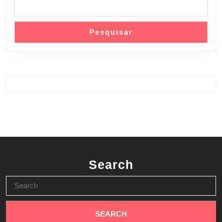
Pesquisar
Search
Search
for: