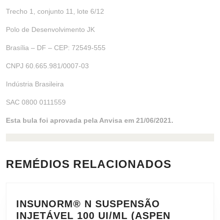
Trecho 1, conjunto 11, lote 6/12
Polo de Desenvolvimento JK
Brasília – DF – CEP: 72549-555
CNPJ 60.665.981/0007-03
Indústria Brasileira
SAC 0800 0111559
Esta bula foi aprovada pela Anvisa em 21/06/2021.
REMÉDIOS RELACIONADOS
INSUNORM® N SUSPENSÃO
INJETÁVEL 100 UI/ML (ASPEN