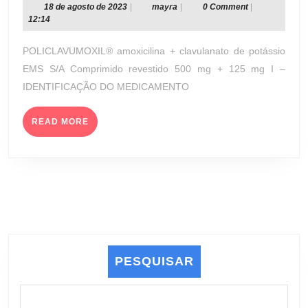
REVESTIDO
18
mayra
18 de agosto de 2023
|
mayra
|
0 Comment
|
de
12:14
500
agosto
MG
de
POLICLAVUMOXIL® amoxicilina + clavulanato de potássio
+
2023
EMS S/A Comprimido revestido 500 mg + 125 mg I –
125
IDENTIFICAÇÃO DO MEDICAMENTO
MG
(EMS
S/A)
READ
READ MORE
MORE
PESQUISAR