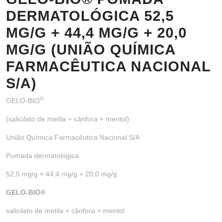
DERMATOLÓGICA 52,5
MG/G + 44,4 MG/G + 20,0
MG/G (UNIÃO QUÍMICA
FARMACÊUTICA NACIONAL
S/A)
®
GELO-BIO
(salicilato de metila + cânfora + mentol)
União Química Farmacêutica Nacional S/A
Pomada dermatológica
52,5 mg/g + 44,4 mg/g + 20,0 mg/g
GELO-BIO
®
salicilato de metila + cânfora + mentol