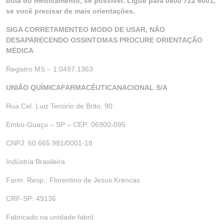
bula do medicamento, se possível. Ligue para 0800 722 6001,
se você precisar de mais orientações.
SIGA CORRETAMENTEO MODO DE USAR, NÃO
DESAPARECENDO OSSINTOMAS PROCURE ORIENTAÇÃO
MÉDICA
Registro MS – 1.0497.1363
UNIÃO QUÍMICAFARMACÊUTICANACIONAL S/A
Rua Cel. Luiz Tenório de Brito, 90
Embu-Guaçu – SP – CEP: 06900-095
CNPJ: 60.665.981/0001-18
Indústria Brasileira
Farm. Resp.: Florentino de Jesus Krencas
CRF-SP: 49136
Fabricado na unidade fabril: