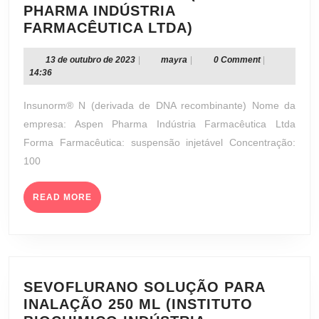
PHARMA INDÚSTRIA
INSUNORM®
FARMACÊUTICA LTDA)
N
SUSPENSÃO
13
mayra
13 de outubro de 2023
|
mayra
|
0 Comment
|
de
14:36
INJETÁVEL
outubro
100
de
Insunorm® N (derivada de DNA recombinante) Nome da
UI/ML
2023
empresa: Aspen Pharma Indústria Farmacêutica Ltda
(ASPEN
Forma Farmacêutica: suspensão injetável Concentração:
PHARMA
100
INDÚSTRIA
FARMACÊUTICA
LTDA)
READ
READ MORE
MORE
SEVOFLURANO SOLUÇÃO PARA
INALAÇÃO 250 ML (INSTITUTO