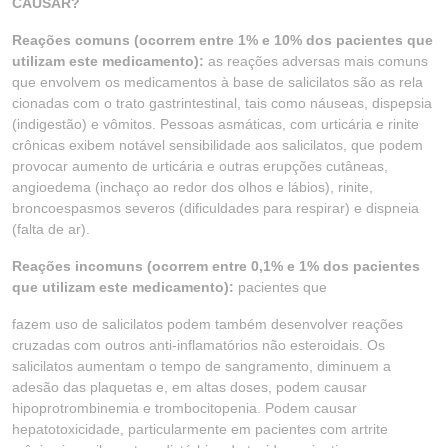
CAUSAR?
Reações comuns (ocorrem entre 1% e 10% dos pacientes que
utilizam este medicamento):
as reações adversas mais comuns
que envolvem os medicamentos à base de salicilatos são as rela
cionadas com o trato gastrintestinal, tais como náuseas, dispepsia
(indigestão) e vômitos. Pessoas asmáticas, com urticária e rinite
crônicas exibem notável sensibilidade aos salicilatos, que podem
provocar aumento de urticária e outras erupções cutâneas,
angioedema (inchaço ao redor dos olhos e lábios), rinite,
broncoespasmos severos (dificuldades para respirar) e dispneia
(falta de ar).
Reações incomuns (ocorrem entre 0,1% e 1% dos pacientes
que utilizam este medicamento):
pacientes que
fazem uso de salicilatos podem também desenvolver reações
cruzadas com outros anti-inflamatórios não esteroidais. Os
salicilatos aumentam o tempo de sangramento, diminuem a
adesão das plaquetas e, em altas doses, podem causar
hipoprotrombinemia e trombocitopenia. Podem causar
hepatotoxicidade, particularmente em pacientes com artrite