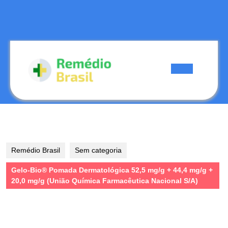
Skip
to
content
Skip
to
content
Open
Button
Remédio Brasil
Sem categoria
Gelo-Bio® Pomada Dermatológica 52,5 mg/g + 44,4 mg/g +
20,0 mg/g (União Química Farmacêutica Nacional S/A)