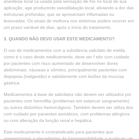
anestesia local ca usada pela sensação de frio no local de sua
aplicação; age produzindo vasodilatação local, aliviando a dor das
estruturas profundas, que se apresentam inflamadas ou
lesionadas. Os sinais de melhora nos sintomas podem ocorrer em
um prazo variável de dias, após o início do tratamento.
3. QUANDO NÃO DEVO USAR ESTE MEDICAMENTO?
O uso de medicamentos com a substância salicilato de metila,
como é o caso deste medicamento, deve ser f eito com cuidado
por pacientes com risco aumentado de desenvolver dores
abdominais, náuseas e vômitos, principalmente pacientes com
dispepsia (indigestão) e sabidamente com lesões da mucosa
gástrica.
Medicamentos à base de salicilatos não devem ser utilizados por
pacientes com hemofilia (problemas em estancar sangramento)
ou outros distúrbios hemorrágicos. Também devem ser utiliza dos
com cuidado por pacientes asmáticos, com problemas alérgicos
ou com alteração da função renal e hepática.
Este medicamento é contraindicado para pacientes que
apresentarem a ntecedentes de hipersensibilidade a qualquer um