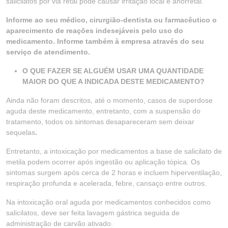
salicilatos por via retal pode causar irritação local e anorretal.
Informe ao seu médico, cirurgião-dentista ou farmacêutico o
aparecimento de reações indesejáveis pelo uso do
medicamento. Informe também à empresa através do seu
serviço de atendimento.
O QUE FAZER SE ALGUÉM USAR UMA QUANTIDADE
MAIOR DO QUE A INDICADA DESTE MEDICAMENTO?
Ainda não foram descritos, até o momento, casos de superdose
aguda deste medicamento, entretanto, com a suspensão do
tratamento, todos os sintomas desapareceram sem deixar
sequelas
.
Entretanto, a intoxicação por medicamentos a base de salicilato de
metila podem ocorrer após ingestão ou aplicação tópica. Os
sintomas surgem após cerca de 2 horas e incluem hiperventilação,
respiração profunda e acelerada, febre, cansaço entre outros.
Na intoxicação oral aguda por medicamentos conhecidos como
salicilatos, deve ser feita lavagem gástrica seguida de
administração de carvão ativado.