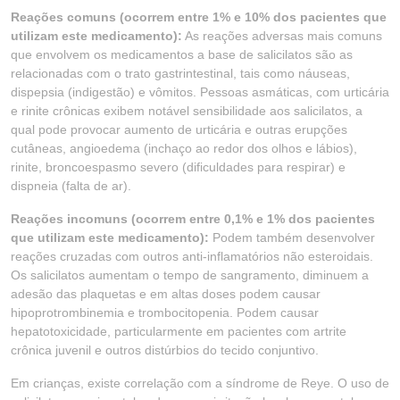
Reações comuns (ocorrem entre 1% e 10% dos pacientes que
utilizam este medicamento):
As reações adversas mais comuns
que envolvem os medicamentos a base de salicilatos são as
relacionadas com o trato gastrintestinal, tais como náuseas,
dispepsia (indigestão) e vômitos. Pessoas asmáticas, com urticária
e rinite crônicas exibem notável sensibilidade aos salicilatos, a
qual pode provocar aumento de urticária e outras erupções
cutâneas, angioedema (inchaço ao redor dos olhos e lábios),
rinite, broncoespasmo severo (dificuldades para respirar) e
dispneia (falta de ar).
Reações incomuns (ocorrem entre 0,1% e 1% dos pacientes
que utilizam este medicamento):
Podem também desenvolver
reações cruzadas com outros anti-inflamatórios não esteroidais.
Os salicilatos aumentam o tempo de sangramento, diminuem a
adesão das plaquetas e em altas doses podem causar
hipoprotrombinemia e trombocitopenia. Podem causar
hepatotoxicidade, particularmente em pacientes com artrite
crônica juvenil e outros distúrbios do tecido conjuntivo.
Em crianças, existe correlação com a síndrome de Reye. O uso de