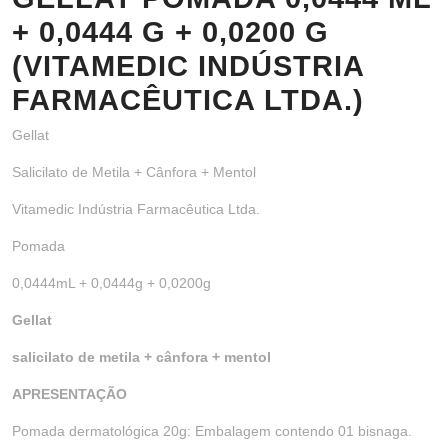
+ 0,0444 G + 0,0200 G
(VITAMEDIC INDÚSTRIA
FARMACÊUTICA LTDA.)
Gellat
Salicilato de Metila + Cânfora + Mentol
Vitamedic Indústria Farmacêutica Ltda.
Pomada
0,0444mL + 0,0444g + 0,0200g
Gellat
salicilato de metila + cânfora + mentol
APRESENTAÇÃO
Pomada dermatológica 20g: Embalagem contendo 01 bisnaga.