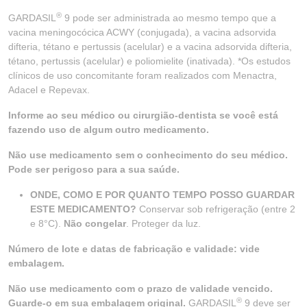
®
GARDASIL
9 pode ser administrada ao mesmo tempo que a
vacina meningocócica ACWY (conjugada), a vacina adsorvida
difteria, tétano e pertussis (acelular) e a vacina adsorvida difteria,
tétano, pertussis (acelular) e poliomielite (inativada). *Os estudos
clínicos de uso concomitante foram realizados com Menactra,
Adacel e Repevax.
Informe ao seu médico ou cirurgião-dentista se você está
fazendo uso de algum outro medicamento.
Não use medicamento sem o conhecimento do seu médico.
Pode ser perigoso para a sua saúde.
ONDE, COMO E POR QUANTO TEMPO POSSO GUARDAR
ESTE MEDICAMENTO?
Conservar sob refrigeração (entre 2
e 8°C).
Não congelar
. Proteger da luz.
Número de lote e datas de fabricação e validade: vide
embalagem.
Não use medicamento com o prazo de validade vencido.
®
Guarde-o em sua embalagem original.
GARDASIL
9 deve ser