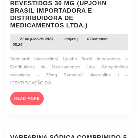
REVESTIDOS 30 MG (UPJOHN
BRASIL IMPORTADORA E
DISTRIBUIDORA DE
SERMION®
MEDICAMENTOS LTDA.)
COMPRIMIDOS
REVESTIDOS
21
mayra
21 de julho de 2023
|
mayra
|
0 Comment
|
de
08:26
30
julho
MG
de
Sermion® (nicergolina) Upjohn Brasil Importadora e
(UPJOHN
2023
Distribuidora de Medicamentos Ltda. Comprimidos
BRASIL
revestidos – 30mg Sermion® nicergolina I –
IMPORTADORA
IDENTIFICAÇÃO DO
E
DISTRIBUIDOR
DE
READ
READ MORE
MORE
MEDICAMENTO
LTDA.)
VARFARINA SÓDICA COMPRIMIDO 5