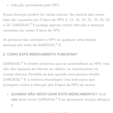
infecção persistente pelo HPV.
Essas doenças podem ter várias causas. Na maioria das vezes,
elas são causadas por 9 tipos de HPV: 6, 11, 16, 18, 31, 33, 45, 52
®
e 58. GARDASIL
9 protege apenas contra infecção e doenças
causadas por esses 9 tipos de HPV.
As pessoas não contraem o HPV ou qualquer uma dessas
®
doenças por meio da GARDASIL
9.
2. COMO ESTE MEDICAMENTO FUNCIONA?
®
GARDASIL
9 contém proteínas que se assemelham ao HPV, mas
não são capazes de infectar as células, se reproduzirem ou
causar doença. Acredita-se que quando uma pessoa recebe
®
GARDASIL
9, o sistema imunológico cria anticorpos que
protegem contra a infecção dos 9 tipos de HPV da vacina.
QUANDO NÃO DEVO USAR ESTE MEDICAMENTO?
Você
®
não
deve tomar GARDASIL
9 se apresentar reação alérgica
a:
®