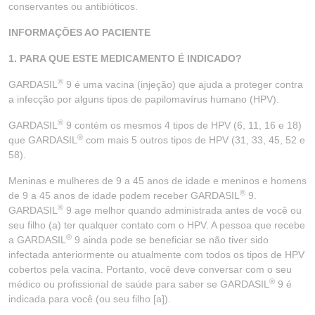
conservantes ou antibióticos.
INFORMAÇÕES AO PACIENTE
1. PARA QUE ESTE MEDICAMENTO É INDICADO?
®
GARDASIL
9 é uma vacina (injeção) que ajuda a proteger contra
a infecção por alguns tipos de papilomavírus humano (HPV).
®
GARDASIL
9 contém os mesmos 4 tipos de HPV (6, 11, 16 e 18)
®
que GARDASIL
com mais 5 outros tipos de HPV (31, 33, 45, 52 e
58).
Meninas e mulheres de 9 a 45 anos de idade e meninos e homens
®
de 9 a 45 anos de idade podem receber GARDASIL
9.
®
GARDASIL
9 age melhor quando administrada antes de você ou
seu filho (a) ter qualquer contato com o HPV. A pessoa que recebe
®
a GARDASIL
9 ainda pode se beneficiar se não tiver sido
infectada anteriormente ou atualmente com todos os tipos de HPV
cobertos pela vacina. Portanto, você deve conversar com o seu
®
médico ou profissional de saúde para saber se GARDASIL
9 é
indicada para você (ou seu filho [a]).