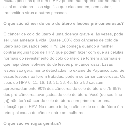
Muitas pessoas que têm o HPV podem não apresentar nenhum
sinal ou sintoma. Isso significa que elas podem, sem saber,
transmitir o vírus a outras pessoas.
O que são câncer do colo do útero e lesões pré-cancerosas?
O câncer de colo do útero é uma doença grave e, às vezes, pode
ser uma ameaça à vida. Quase 100% dos cânceres de colo de
útero são causados pelo HPV. Ele começa quando a mulher
contrai alguns tipos de HPV, que podem fazer com que as células
normais do revestimento do colo do útero se tornem anormais e
que haja desenvolvimento de lesões pré-cancerosas. Essas
lesões são geralmente detectadas no exame de Papanicolaou. Se
essas lesões não forem tratadas, podem se tornar cancerosas. Os
tipos de HPV 6, 11, 16, 18, 31, 33, 45, 52 e 58 causam
aproximadamente 90% dos cânceres de colo de útero e 75-85%
dos pré-cânceres avançados de colo do útero. Você (ou seu filho
[a]) não terá câncer de colo do útero sem primeiro ter uma
infecção pelo HPV. No mundo todo, o câncer de colo do útero é a
principal causa de câncer entre as mulheres.
O que são verrugas genitais?