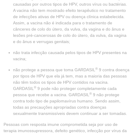
causadas por outros tipos de HPV, outros vírus ou bactérias.
A vacina não tem mostrado efeito terapêutico no tratamento
de infecções ativas de HPV ou doença clínica estabelecida.
Assim, a vacina não é indicada para o tratamento de
cânceres de colo do útero, da vulva, da vagina e do ânus e
lesões pré-cancerosas de colo do útero, da vulva, da vagina
e do ânus e verrugas genitais;
não trata infecção causada pelos tipos de HPV presentes na
vacina;
®
não protege a pessoa que toma GARDASIL
9 contra doença
por tipos de HPV que ela já tem, mas a maioria das pessoas
não têm todos os tipos de HPV contidos na vacina.
®
GARDASIL
9 pode não proteger completamente cada
®
pessoa que recebe a vacina. GARDASIL
9 não protege
contra todo tipo de papilomavírus humano. Sendo assim,
todas as precauções apropriadas contra doenças
sexualmente transmissíveis devem continuar a ser tomadas.
Pessoas com resposta imune comprometida seja por uso de
terapia imunossupressora, defeito genético, infecção por vírus da