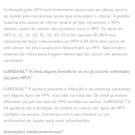
A infecção pelo HPV está fortemente associada ao câncer anal e
às lesões pré-cancerosas anais que precedem o câncer. A grande
maioria dos casos de câncer anal é do tipo escamoso e 90%
desses casos de câncer são positivos para o HPV. Os tipos de
HPV 6, 11, 16, 18, 31, 33, 45, 52 e 58 causam 90-95% dos
cânceres do ânus relacionados ao HPV e 85-90% dos casos de
pré-câncer do ânus avançado relacionado ao HPV. Não existem
exames de rotina para triagem desse tipo de câncer em pessoas
saudáveis.
®
GARDASIL
9 trará algum benefício se eu já estiver infectado
(a) pelo HPV?
®
GARDASIL
9 ajuda a prevenir a infecção e as doenças causadas
por alguns tipos de HPV, mas não irá tratá-las. Se você já estiver
®
infectado (a) por um tipo de HPV contido na vacina, GARDASIL
9
irá ajudá-lo (a) a proteger-se contra os outros oito tipos de HPV
contidos na vacina. Converse com o seu médico ou um
profissional de saúde para mais informações.
Interações medicamentosas*