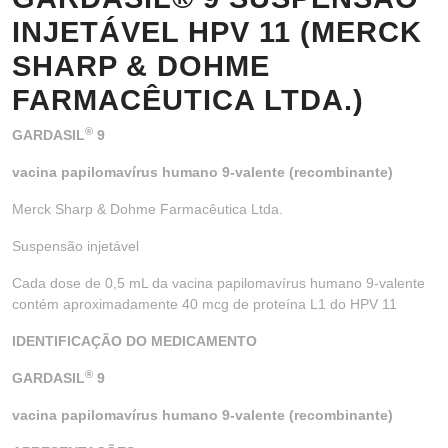
INJETÁVEL HPV 11 (MERCK
SHARP & DOHME
FARMACÊUTICA LTDA.)
®
GARDASIL
9
vacina papilomavírus humano 9-valente (recombinante)
Merck Sharp & Dohme Farmacêutica Ltda.
Suspensão injetável
Cada dose de 0,5 mL da vacina papilomavírus humano 9-valente
contém aproximadamente 40 mcg de proteína L1 do HPV 11
IDENTIFICAÇÃO DO MEDICAMENTO
®
GARDASIL
9
vacina papilomavírus humano 9-valente (recombinante)