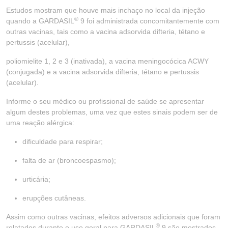
Estudos mostram que houve mais inchaço no local da injeção
®
quando a GARDASIL
9 foi administrada concomitantemente com
outras vacinas, tais como a vacina adsorvida difteria, tétano e
pertussis (acelular),
poliomielite 1, 2 e 3 (inativada), a vacina meningocócica ACWY
(conjugada) e a vacina adsorvida difteria, tétano e pertussis
(acelular).
Informe o seu médico ou profissional de saúde se apresentar
algum destes problemas, uma vez que estes sinais podem ser de
uma reação alérgica:
dificuldade para respirar;
falta de ar (broncoespasmo);
urticária;
erupções cutâneas.
Assim como outras vacinas, efeitos adversos adicionais que foram
®
relatados durante o uso geral para GARDASIL
9 são mostrados