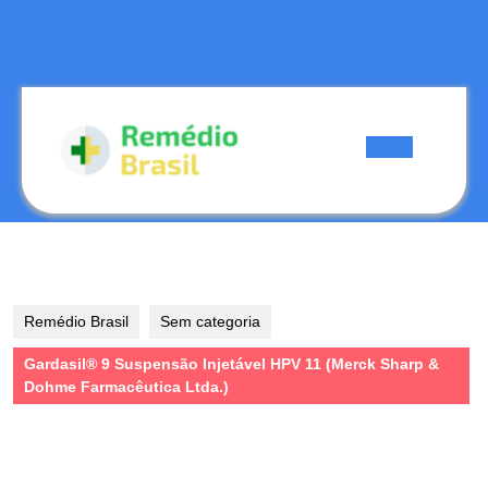
Skip
to
content
Skip
to
content
Open
Button
Remédio Brasil
Sem categoria
Gardasil® 9 Suspensão Injetável HPV 11 (Merck Sharp &
Dohme Farmacêutica Ltda.)