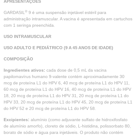
APRESENTAÇÕES
®
GARDASIL
9 é uma suspensão injetável estéril para
administração intramuscular. A vacina é apresentada em cartuchos
com 1 seringa preenchida.
USO INTRAMUSCULAR
USO ADULTO E PEDIÁTRICO (9 A 45 ANOS DE IDADE)
COMPOSIÇÃO
Ingredientes ativos:
cada dose de 0,5 mL da vacina
papilomavírus humano 9-valente contém aproximadamente 30
mcg de proteína L1 do HPV 6, 40 mcg de proteína L1 do HPV 11,
60 mcg de proteína L1 do HPV 16, 40 mcg de proteína L1 do HPV
18, 20 mcg de proteína L1 do HPV 31, 20 mcg de proteína L1 do
HPV 33, 20 mcg de proteína L1 do HPV 45, 20 mcg de proteína L1
do HPV 52 e 20 mcg de proteína L1 do HPV 58.
Excipientes:
alumínio (como adjuvante sulfato de hidroxifosfato
de alumínio amorfo), cloreto de sódio, L-histidina, polissorbato 80,
borato de sódio e água para injetáveis. O produto não contém