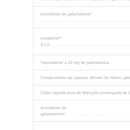
bromidrato de galantamina*
…………………………………………………………
excipiente**
q.s.p………………………………………………
*equivalente a 16 mg de galantamina.
Componentes da cápsula: dióxido de titânio, gela
Cada cápsula dura de liberação prolongada de
bromidrato de
galantamina*…………………………………