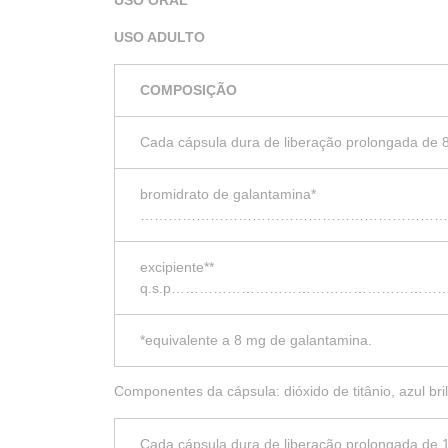
USO ORAL
USO ADULTO
COMPOSIÇÃO
Cada cápsula dura de liberação prolongada de 
bromidrato de galantamina*
…………………………………………………………
excipiente**
q.s.p………………………………………………
*equivalente a 8 mg de galantamina.
Componentes da cápsula: dióxido de titânio, azul bril
Cada cápsula dura de liberação prolongada de