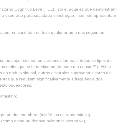
nstorno Cognitivo Leve (TCL), isto é, aqueles que demonstram
o esperado para sua idade e instrução, mas não apresentam
 saber se você tem ou teve qualquer uma das seguintes
ia, ou seja, batimentos cardíacos lentos, e todos os tipos de
ais os males que este medicamento pode me causar?”). Estes
s do nódulo sinusal, outros distúrbios supraventriculares da
entos que reduzem significativamente a frequência dos
betabloqueadores;
intestino;
rpo ou dos membros (distúrbios extrapiramidais);
o (como asma ou doença pulmonar obstrutiva);