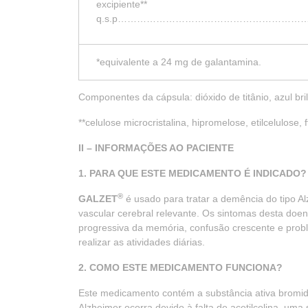
excipiente**
q.s.p………………………………………………
*equivalente a 24 mg de galantamina.
Componentes da cápsula: dióxido de titânio, azul bril
**celulose microcristalina, hipromelose, etilcelulose, f
II – INFORMAÇÕES AO PACIENTE
1. PARA QUE ESTE MEDICAMENTO É INDICADO?
®
GALZET
é usado para tratar a demência do tipo 
vascular cerebral relevante. Os sintomas desta doe
progressiva da memória, confusão crescente e probl
realizar as atividades diárias.
2. COMO ESTE MEDICAMENTO FUNCIONA?
Este medicamento contém a substância ativa bromidr
Alzheimer ocorra devido à falta de acetilcolina, u