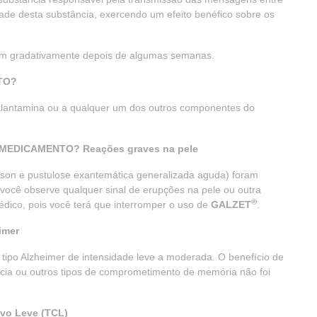
de desta substância, exercendo um efeito benéfico sobre os
em gradativamente depois de algumas semanas.
TO?
alantamina ou a qualquer um dos outros componentes do
MEDICAMENTO? Reações graves na pele
son e pustulose exantemática generalizada aguda) foram
 você observe qualquer sinal de erupções na pele ou outra
®
dico, pois você terá que interromper o uso de
GALZET
.
imer
tipo Alzheimer de intensidade leve a moderada. O benefício de
cia ou outros tipos de comprometimento de memória não foi
vo Leve (TCL)