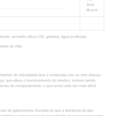
dura
……………………………………………………
lib prol
hante, vermelho allura 129, gelatina, água purificada.
talato de etila.
Alzheimer de intensidade leve a moderada com ou sem doença
nça, que altera o funcionamento do cérebro, incluem perda
emas de comportamento, o que torna cada vez mais difícil
ato de galantamina. Acredita-se que a demência do tipo
ma substância responsável pela transmissão das mensagens entre