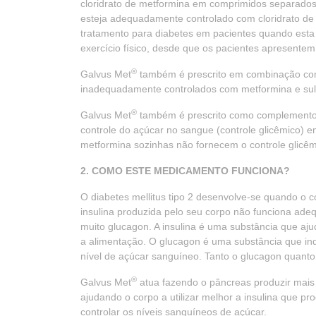
cloridrato de metformina em comprimidos separados 
esteja adequadamente controlado com cloridrato de 
tratamento para diabetes em pacientes quando est
exercício físico, desde que os pacientes apresent
®
Galvus Met
também é prescrito em combinação com s
inadequadamente controlados com metformina e sulf
®
Galvus Met
também é prescrito como complemento à 
controle do açúcar no sangue (controle glicêmico) e
metformina sozinhas não fornecem o controle glicê
2. COMO ESTE MEDICAMENTO FUNCIONA?
O diabetes mellitus tipo 2 desenvolve-se quando o c
insulina produzida pelo seu corpo não funciona a
muito glucagon. A insulina é uma substância que aju
a alimentação. O glucagon é uma substância que in
nível de açúcar sanguíneo. Tanto o glucagon quanto
®
Galvus Met
atua fazendo o pâncreas produzir mais 
ajudando o corpo a utilizar melhor a insulina que pr
controlar os níveis sanguíneos de açúcar.