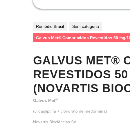
Remédio Brasil
Sem categoria
Galvus Met® Comprimidos Revestidos 50 mg/10
GALVUS MET® 
REVESTIDOS 50
(NOVARTIS BIOC
®
Galvus Met
(vildagliptina + cloridrato de metformina)
Novartis Biociências SA