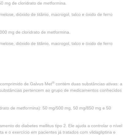
0 mg de cloridrato de metformina.
elose, dióxido de titânio, macrogol, talco e óxido de ferro
000 mg de cloridrato de metformina.
elose, dióxido de titânio, macrogol, talco e óxido de ferro
®
 comprimido de Galvus Met
contém duas substâncias ativas: a
as substâncias pertencem ao grupo de medicamentos conhecidos
oridrato de metformina): 50 mg/500 mg, 50 mg/850 mg e 50
ento do diabetes mellitus tipo 2. Ele ajuda a controlar o nível
a e o exercício em pacientes já tratados com vildagliptina e