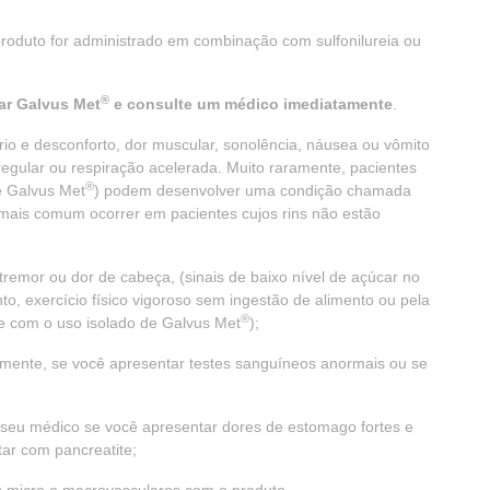
produto for administrado em combinação com sulfonilureia ou
®
ar Galvus Met
e consulte um médico imediatamente
.
rio e desconforto, dor muscular, sonolência, náusea ou vômito
rregular ou respiração acelerada. Muito raramente, pacientes
®
e Galvus Met
) podem desenvolver uma condição chamada
 é mais comum ocorrer em pacientes cujos rins não estão
tremor ou dor de cabeça, (sinais de baixo nível de açúcar no
to, exercício físico vigoroso sem ingestão de alimento ou pela
®
re com o uso isolado de Galvus Met
);
amente, se você apresentar testes sanguíneos anormais ou se
seu médico se você apresentar dores de estomago fortes e
tar com pancreatite;