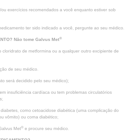
 e/ou exercícios recomendados a você enquanto estiver sob
edicamento ter sido indicado a você, pergunte ao seu médico.
®
TO? Não tome Galvus Met
 ao cloridrato de metformina ou a qualquer outro excipiente de
ação de seu médico.
to será decidido pelo seu médico);
m insuficiência cardíaca ou tem problemas circulatórios
s;
 diabetes, como cetoacidose diabética (uma complicação do
u vômito) ou coma diabético;
®
 Galvus Met
e procure seu médico.