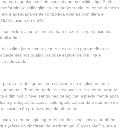
ou para aqueles pacientes cujo diabetes mellitus tipo 2 não
metformina ou vildagliptina em monoterapia, ou como primeiro
a não é adequadamente controlada apenas com dieta e
em HbA1c acima de 6,5%.
ulfonilureia junto com a dieta e o exercício em pacientes
onilureia.
insulina junto com a dieta e o exercício para melhorar o
m pacientes nos quais uma dose estável de insulina e
mico adequado.
orpo não produz quantidade suficiente de insulina ou se a
dequadamente. Também pode se desenvolver se o corpo produz
da a diminuir o nível sanguíneo de açúcar, especialmente após
duz a produção de açúcar pelo fígado causando o aumento do
 a insulina são produzidos pelo pâncreas.
insulina e menos glucagon (efeito da vildagliptina) e também
®
oduz (efeito do cloridrato de metformina). Galvus Met
ajuda a