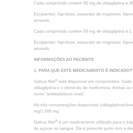
Cada comprimido contém 50 mg de vildagliptina e 85
Excipientes: hiprolose, estearato de magnésio, hiprom
amarelo.
Cada comprimido contém 50 mg de vildagliptina e 1.
Excipientes: hiprolose, estearato de magnésio, hiprom
amarelo.
INFORMAÇÕES AO PACIENTE
1. PARA QUE ESTE MEDICAMENTO É INDICADO?
®
Galvus Met
está disponível em comprimidos. Cada
vildagliptina e o cloridrato de metformina. Ambas 
como “antidiabéticos orais”.
Há três concentrações disponíveis (vildagliptina/cl
mg/1.000 mg.
®
Galvus Met
é um medicamento utilizado para o tratam
de açúcar no sangue. Ele é prescrito junto com a diet