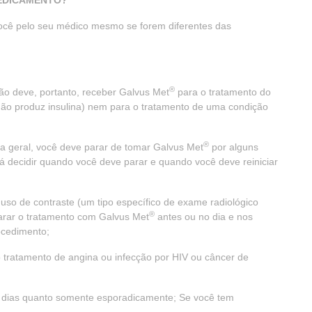
MEDICAMENTO?
ocê pelo seu médico mesmo se forem diferentes das
®
não deve, portanto, receber Galvus Met
para o tratamento do
 não produz insulina) nem para o tratamento de uma condição
®
a geral, você deve parar de tomar Galvus Met
por alguns
á decidir quando você deve parar e quando você deve reiniciar
uso de contraste (um tipo específico de exame radiológico
®
parar o tratamento com Galvus Met
antes ou no dia e nos
ocedimento;
tratamento de angina ou infecção por HIV ou câncer de
s dias quanto somente esporadicamente; Se você tem