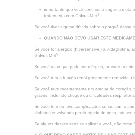
importante que você continue a seguir a dieta
®
tratamento com Galvus Met
.
Se você tiver alguma dúvida sobre o porquê desse m
QUANDO NÃO DEVO USAR ESTE MEDICAMEN
Se você for alérgico (hipersensível) à vildagliptina,
®
Galvus Met
;
Se você acha que pode ser alérgico, procure orient
Se você tem a função renal gravemente reduzida. (Is
Se você teve recentemente um ataque do coração, te
graves, incluindo choque ou dificuldades respiratória
Se você tem ou teve complicações sérias com o seu
diabetes envolvendo perda rápida de peso, náusea o
Se alguns desses itens se aplicar a você, não tome