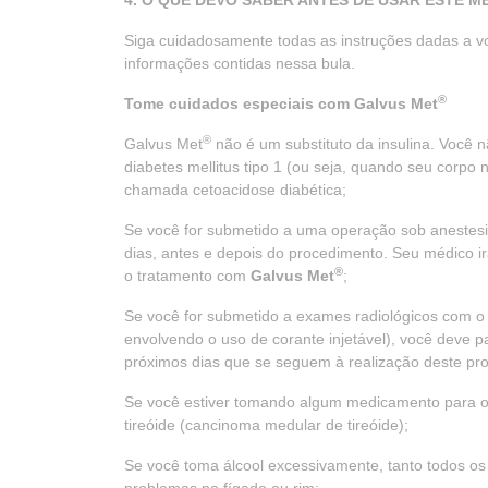
4. O QUE DEVO SABER ANTES DE USAR ESTE 
Siga cuidadosamente todas as instruções dadas a v
informações contidas nessa bula.
®
Tome cuidados especiais com Galvus Met
®
Galvus Met
não é um substituto da insulina. Você 
diabetes mellitus tipo 1 (ou seja, quando seu corpo
chamada cetoacidose diabética;
Se você for submetido a uma operação sob anestesi
dias, antes e depois do procedimento. Seu médico ir
®
o tratamento com
Galvus Met
;
Se você for submetido a exames radiológicos com o 
envolvendo o uso de corante injetável), você deve 
próximos dias que se seguem à realização deste pr
Se você estiver tomando algum medicamento para o 
tireóide (cancinoma medular de tireóide);
Se você toma álcool excessivamente, tanto todos o