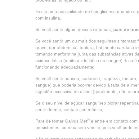
problemas no fígado ou rim;
Existe uma possibilidade de hipoglicemia quando o 
com insulina.
Se você sentir algum desses sintomas,
pare de tom
Se você sentir um ou mais dos seguintes sintomas: f
grave, dor abdominal, tontura, batimento cardíaco i
tomando metformina (uma das substâncias ativas d
acidose lática (muito ácido lático no sangue). Isso
funcionando adequadamente;
Se você sentir náusea, sudorese, fraqueza, tontura, 
sangue) que poderia ocorrer devido à falta de alimen
ingestão excessiva de álcool (geralmente, não ocor
Se o seu nível de açúcar sanguíneo piorar repentin
sentir doente, contate seu médico;
®
Pare de tomar Galvus Met
e entre em contato com 
persistentes, com ou sem vômito, pois você pode es