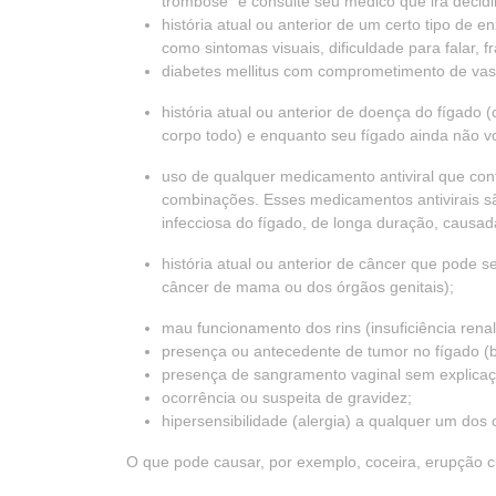
trombose” e consulte seu médico que irá decidir
história atual ou anterior de um certo tipo de
como sintomas visuais, dificuldade para falar,
diabetes mellitus com comprometimento de va
história atual ou anterior de doença do fígado
corpo todo) e enquanto seu fígado ainda não v
uso de qualquer medicamento antiviral que cont
combinações. Esses medicamentos antivirais sã
infecciosa do fígado, de longa duração, causada
história atual ou anterior de câncer que pode s
câncer de mama ou dos órgãos genitais);
mau funcionamento dos rins (insuficiência renal
presença ou antecedente de tumor no fígado (
presença de sangramento vaginal sem explicaç
ocorrência ou suspeita de gravidez;
hipersensibilidade (alergia) a qualquer um do
O que pode causar, por exemplo, coceira, erupção c