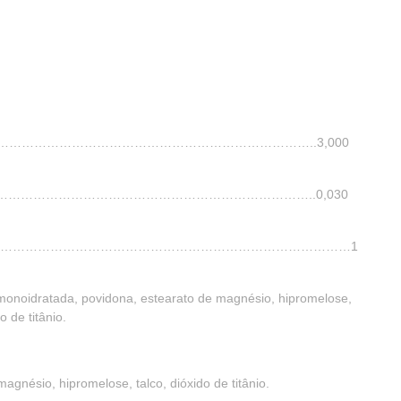
………………………………………………………………………..3,000
……………………………………………………………………………..0,030
………………………………………………………………………………………1
e monoidratada, povidona, estearato de magnésio, hipromelose,
o de titânio.
agnésio, hipromelose, talco, dióxido de titânio.