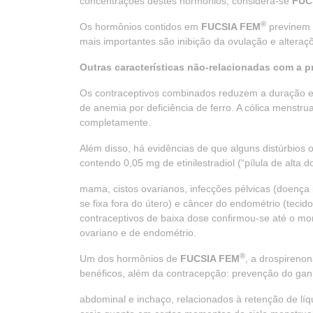
concentrações destes hormônios, considera-se
FUC
®
Os hormônios contidos em
FUCSIA FEM
previnem 
mais importantes são inibição da ovulação e alteraçõ
Outras características não-relacionadas com a 
Os contraceptivos combinados reduzem a duração e 
de anemia por deficiência de ferro. A cólica menst
completamente.
Além disso, há evidências de que alguns distúrbios
contendo 0,05 mg de etinilestradiol (“pílula de alta
mama, cistos ovarianos, infecções pélvicas (doença i
se fixa fora do útero) e câncer do endométrio (tecid
contraceptivos de baixa dose confirmou-se até o m
ovariano e de endométrio.
®
Um dos hormônios de
FUCSIA FEM
, a drospireno
benéficos, além da contracepção: prevenção do gan
abdominal e inchaço, relacionados à retenção de lí