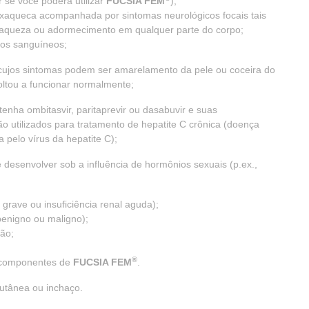
 se você poderá utilizar
FUCSIA FEM
);
 enxaqueca acompanhada por sintomas neurológicos focais tais
 fraqueza ou adormecimento em qualquer parte do corpo;
sos sanguíneos;
 (cujos sintomas podem ser amarelamento da pele ou coceira do
oltou a funcionar normalmente;
enha ombitasvir, paritaprevir ou dasabuvir e suas
o utilizados para tratamento de hepatite C crônica (doença
 pelo vírus da hepatite C);
e desenvolver sob a influência de hormônios sexuais (p.ex.,
 grave ou insuficiência renal aguda);
benigno ou maligno);
ão;
®
s componentes de
FUCSIA FEM
.
utânea ou inchaço.