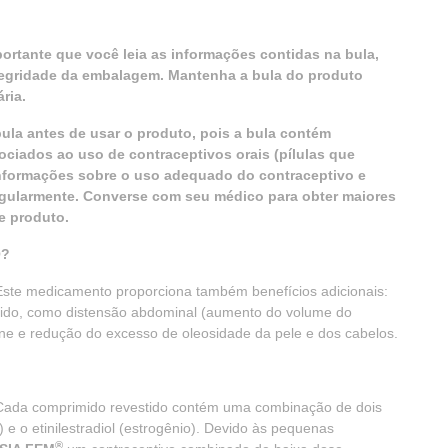
ortante que você leia as informações contidas na bula,
integridade da embalagem. Mantenha a bula do produto
ria.
ula antes de usar o produto, pois a bula contém
ociados ao uso de contraceptivos orais (pílulas que
informações sobre o uso adequado do contraceptivo e
egularmente. Converse com seu médico para obter maiores
e produto.
O?
. Este medicamento proporciona também benefícios adicionais:
uido, como distensão abdominal (aumento do volume do
e e redução do excesso de oleosidade da pele e dos cabelos.
 Cada comprimido revestido contém uma combinação de dois
e o etinilestradiol (estrogênio). Devido às pequenas
®