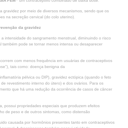
SIA FEM
um contraceptivo combinado de baixa dose.
a gravidez por meio de diversos mecanismos, sendo que os
es na secreção cervical (do colo uterino).
prevenção da gravidez
a intensidade do sangramento menstrual, diminuindo o risco
rual também pode se tornar menos intensa ou desaparecer
 ocorrem com menos frequência em usuárias de contraceptivos
 dose”), tais como: doença benigna da
nflamatória pélvica ou DIP), gravidez ectópica (quando o feto
o de revestimento interno do útero) e dos ovários. Para os
omento que há uma redução da ocorrência de casos de câncer
na, possui propriedades especiais que produzem efeitos
ho de peso e de outros sintomas, como distensão
quido causada por hormônios presentes tanto em contraceptivos