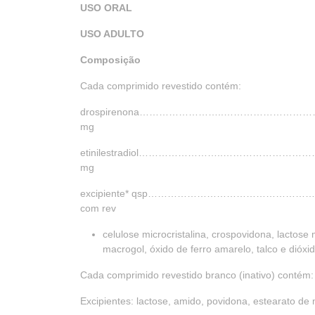
USO ORAL
USO ADULTO
Composição
Cada comprimido revestido contém:
drospirenona……………………..…………………
mg
etinilestradiol……………………..……………
mg
excipiente* qsp………………………………
com rev
celulose microcristalina, crospovidona, lactos
macrogol, óxido de ferro amarelo, talco e dióxid
Cada comprimido revestido branco (inativo) contém:
Excipientes: lactose, amido, povidona, estearato de m