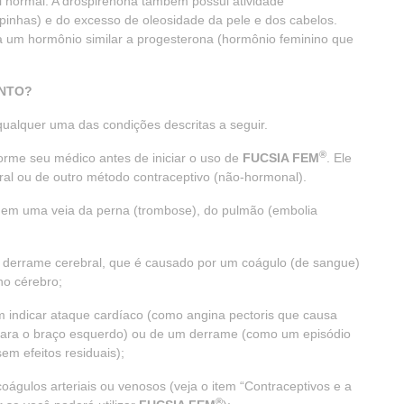
l normal. A drospirenona também possui atividade
spinhas) e do excesso de oleosidade da pele e dos cabelos.
a um hormônio similar a progesterona (hormônio feminino que
NTO?
ualquer uma das condições descritas a seguir.
®
orme seu médico antes de iniciar o uso de
FUCSIA FEM
. Ele
ral ou de outro método contraceptivo (não-hormonal).
eo em uma veia da perna (trombose), do pulmão (embolia
ou derrame cerebral, que é causado por um coágulo (de sangue)
o cérebro;
m indicar ataque cardíaco (como angina pectoris que causa
 para o braço esquerdo) ou de um derrame (como um episódio
em efeitos residuais);
oágulos arteriais ou venosos (veja o item “Contraceptivos e a
®