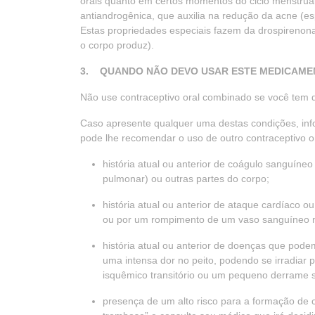
orais quanto em certos momentos do ciclo menstrua
antiandrogênica, que auxilia na redução da acne (e
Estas propriedades especiais fazem da drospirenon
o corpo produz).
3. QUANDO NÃO DEVO USAR ESTE MEDICAME
Não use contraceptivo oral combinado se você tem q
Caso apresente qualquer uma destas condições, inf
pode lhe recomendar o uso de outro contraceptivo o
história atual ou anterior de coágulo sanguín
pulmonar) ou outras partes do corpo;
história atual ou anterior de ataque cardíaco 
ou por um rompimento de um vaso sanguíneo n
história atual ou anterior de doenças que pode
uma intensa dor no peito, podendo se irradiar
isquêmico transitório ou um pequeno derrame s
presença de um alto risco para a formação de c