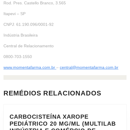
Rod. Pres. Castello Branco, 3.565
Itapevi – SP
CNPJ: 61.190.096/0001-92
Indústria Brasileira
Central de Relacionamento
0800-703-1550
www.momentafarma.com.br
–
central@momentafarma.com.br
REMÉDIOS RELACIONADOS
CARBOCISTEÍNA XAROPE
PEDIÁTRICO 20 MG/ML (MULTILAB