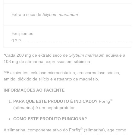
Extrato seco de
Silybum marianum
Excipientes
q.s.p……………………………………………………………………
*Cada 200 mg de extrato seco de
Silybum marinaum
equivale a
108 mg de silimarina, expressos em silibinina.
**Excipientes: celulose microcristalina, croscarmelose sódica,
amido, dióxido de silício e estearato de magnésio.
INFORMAÇÕES AO PACIENTE
®
PARA QUE ESTE PRODUTO É INDICADO?
Forfig
(silimarina) é um hepatoprotetor.
COMO ESTE PRODUTO FUNCIONA?
®
A silimarina, componente ativo do Forfig
(silimarina), age como