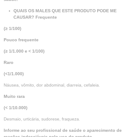
QUAIS OS MALES QUE ESTE PRODUTO PODE ME
CAUSAR? Frequente
(≥ 1/100)
Pouco frequente
(≥ 1/1.000 e < 1/100)
Raro
(<1/1.000)
Náusea, vômito, dor abdominal, diarreia, cefaleia.
Muito rara
(< 1/10.000)
Desmaio, urticária, sudorese, fraqueza.
Informe ao seu profissional de saúde o aparecimento de
reações indesejáveis pelo uso do produto.