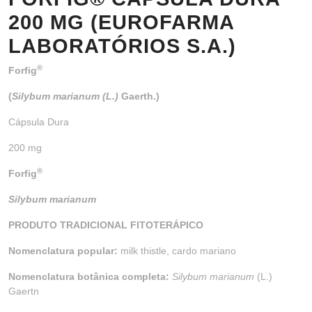
200 MG (EUROFARMA
LABORATÓRIOS S.A.)
®
Forfig
(
Silybum marianum (L.)
Gaerth.)
Cápsula Dura
200 mg
®
Forfig
Silybum marianum
PRODUTO TRADICIONAL FITOTERÁPICO
Nomenclatura popular:
milk thistle, cardo mariano
Nomenclatura botânica completa:
Silybum marianum
(L.)
Gaertn