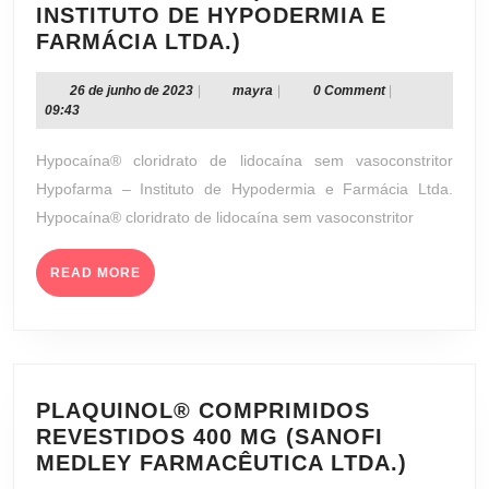
INSTITUTO DE HYPODERMIA E
HYPOCAÍNA®
FARMÁCIA LTDA.)
2%
SEM
26
mayra
26 de junho de 2023
|
mayra
|
0 Comment
|
de
09:43
VASOCONSTRITOR
junho
SOLUÇÃO
de
Hypocaína® cloridrato de lidocaína sem vasoconstritor
INJETÁVEL
2023
Hypofarma – Instituto de Hypodermia e Farmácia Ltda.
20
Hypocaína® cloridrato de lidocaína sem vasoconstritor
MG
(HYPOFARMA
READ
–
READ MORE
MORE
INSTITUTO
DE
HYPODERMIA
E
FARMÁCIA
PLAQUINOL® COMPRIMIDOS
LTDA.)
REVESTIDOS 400 MG (SANOFI
PLAQU
MEDLEY FARMACÊUTICA LTDA.)
COMPR