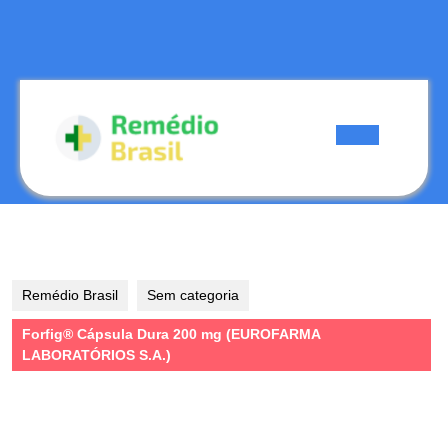
Skip
to
content
Skip
to
content
Open
Button
Remédio Brasil
Sem categoria
Forfig® Cápsula Dura 200 mg (EUROFARMA
LABORATÓRIOS S.A.)