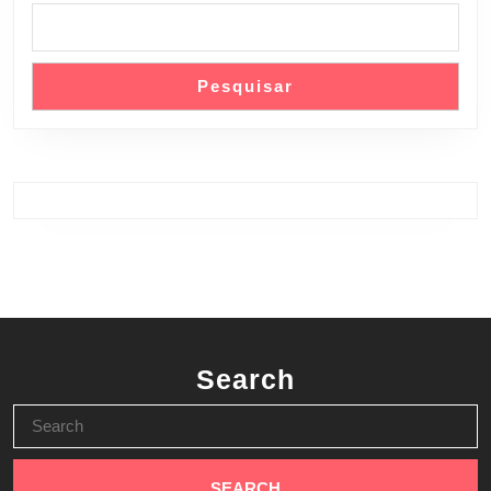
Pesquisar
Search
Search
for: