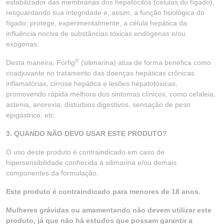
estabilizador das membranas dos hepatócitos (células do fígado),
resguardando sua integridade e, assim, a função fisiológica do
fígado; protege, experimentalmente, a célula hepática da
influência nociva de substâncias tóxicas endógenas e/ou
exógenas.
®
Desta maneira, Forfig
(silimarina) atua de forma benéfica como
coadjuvante no tratamento das doenças hepáticas crônicas
inflamatórias, cirrose hepática e lesões hepatotóxicas,
promovendo rápida melhora dos sintomas clínicos, como cefaleia,
astenia, anorexia, distúrbios digestivos, sensação de peso
epigástrico, etc.
3. QUANDO NÃO DEVO USAR ESTE PRODUTO?
O uso deste produto é contraindicado em caso de
hipersensibilidade conhecida à silimarina e/ou demais
componentes da formulação.
Este produto é contraindicado para menores de 18 anos
.
Mulheres grávidas ou amamentando não devem utilizar este
produto, já que não há estudos que possam garantir a