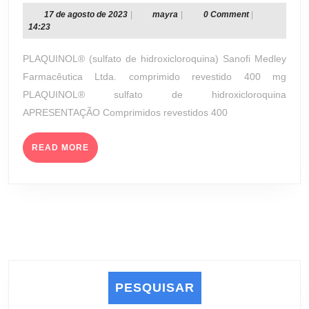
REVES
17
mayra
17 de agosto de 2023
|
mayra
|
0 Comment
|
de
14:23
400
agosto
MG
de
PLAQUINOL® (sulfato de hidroxicloroquina) Sanofi Medley
(SANO
2023
Farmacêutica Ltda. comprimido revestido 400 mg
MEDLE
PLAQUINOL® sulfato de hidroxicloroquina
FARMA
APRESENTAÇÃO Comprimidos revestidos 400
LTDA.)
READ
READ MORE
MORE
PESQUISAR