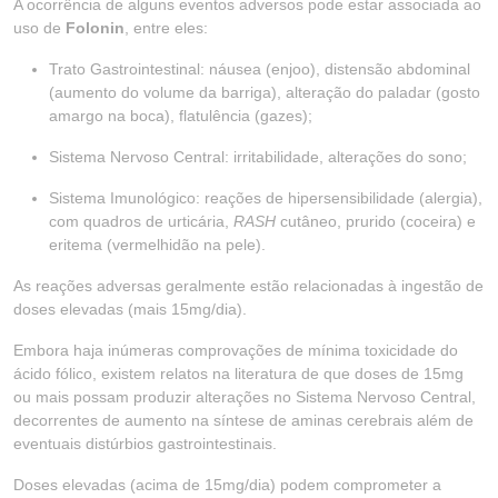
A ocorrência de alguns eventos adversos pode estar associada ao
uso de
Folonin
, entre eles:
Trato Gastrointestinal: náusea (enjoo), distensão abdominal
(aumento do volume da barriga), alteração do paladar (gosto
amargo na boca), flatulência (gazes);
Sistema Nervoso Central: irritabilidade, alterações do sono;
Sistema Imunológico: reações de hipersensibilidade (alergia),
com quadros de urticária,
RASH
cutâneo, prurido (coceira) e
eritema (vermelhidão na pele).
As reações adversas geralmente estão relacionadas à ingestão de
doses elevadas (mais 15mg/dia).
Embora haja inúmeras comprovações de mínima toxicidade do
ácido fólico, existem relatos na literatura de que doses de 15mg
ou mais possam produzir alterações no Sistema Nervoso Central,
decorrentes de aumento na síntese de aminas cerebrais além de
eventuais distúrbios gastrointestinais.
Doses elevadas (acima de 15mg/dia) podem comprometer a