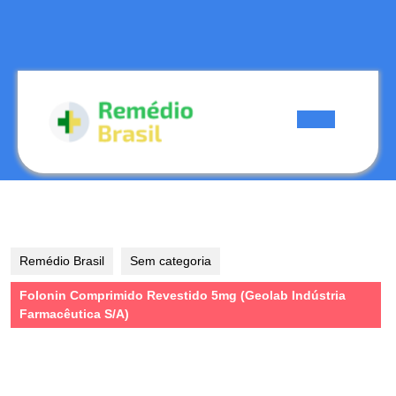
Skip
to
content
Skip
to
content
Open
Button
Remédio Brasil
Sem categoria
Folonin Comprimido Revestido 5mg (Geolab Indústria
Farmacêutica S/A)