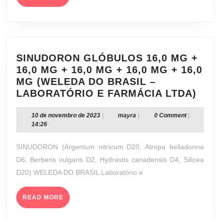
MORE
SINUDORON GLÓBULOS 16,0 MG +
16,0 MG + 16,0 MG + 16,0 MG + 16,0
MG (WELEDA DO BRASIL –
SIN
LABORATÓRIO E FARMÁCIA LTDA)
GLÓ
16,0
10
mayra
10 de novembro de 2023
|
mayra
|
0 Comment
|
de
14:26
MG
novembro
+
de
SINUDORON (Argentum nitricum D20, Atropa belladonna
16,0
2023
D6, Berberis vulgaris D2, Hydrastis canadensis D4, Silicea
MG
D20) WELEDA DO BRASIL Laboratório e
+
16,0
READ
MG
READ MORE
MORE
+