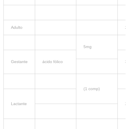
Adulto
2
5mg
Gestante
ácido fólico
3
(1 comp)
Lactante
2