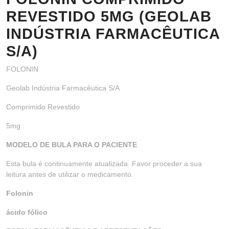
REVESTIDO 5MG (GEOLAB
INDÚSTRIA FARMACÊUTICA
S/A)
FOLONIN
Geolab Indústria Farmacêutica S/A
Comprimido Revestido
5mg
MODELO DE BULA PARA O PACIENTE
Esta bula é continuamente atualizada. Favor proceder a sua
leitura antes de utilizar o medicamento.
Folonin
ácido fólico