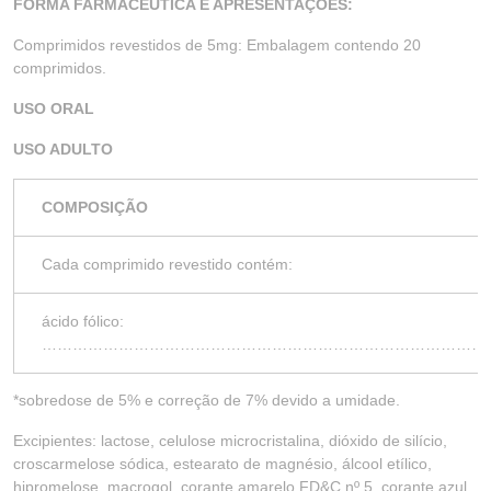
FORMA FARMACÊUTICA E APRESENTAÇÕES:
Comprimidos revestidos de 5mg: Embalagem contendo 20
comprimidos.
USO ORAL
USO ADULTO
COMPOSIÇÃO
Cada comprimido revestido contém:
ácido fólico:
………………………………………………………………………………
*sobredose de 5% e correção de 7% devido a umidade.
Excipientes: lactose, celulose microcristalina, dióxido de silício,
croscarmelose sódica, estearato de magnésio, álcool etílico,
hipromelose, macrogol, corante amarelo FD&C nº 5, corante azul