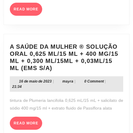
4
READ
MG
READ MORE
MORE
(UNIÃO
QUÍMI
FARMA
NACIO
S/A)
A SAÚDE DA MULHER ® SOLUÇÃO
ORAL 0,625 ML/15 ML + 400 MG/15
ML + 0,300 ML/15ML + 0,03ML/15
A
ML (EMS S/A)
SAÚDE
DA
16
mayra
16 de maio de 2023
|
mayra
|
0 Comment
|
de
21:34
MULHER
maio
®
de
tintura de Plumeria lancifolia 0,625 mL/15 mL + salicilato de
SOLUÇÃO
2023
sódio 400 mg/15 ml + extrato fluido de Passiflora alata
ORAL
0,625
READ
READ MORE
ML/15
MORE
ML