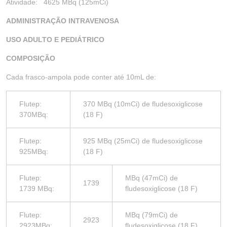
Atividade: 4625 MBq (125mCi)
ADMINISTRAÇÃO INTRAVENOSA
USO ADULTO E PEDIÁTRICO
COMPOSIÇÃO
Cada frasco-ampola pode conter até 10mL de:
Flutep:
370 MBq (10mCi) de fludesoxiglicose
370MBq:
(18 F)
Flutep:
925 MBq (25mCi) de fludesoxiglicose
925MBq:
(18 F)
Flutep:
MBq (47mCi) de
1739
1739 MBq:
fludesoxiglicose (18 F)
Flutep:
MBq (79mCi) de
2923
2923MBq:
fludesoxiglicose (18 F)