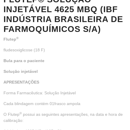
INJETÁVEL 4625 MBQ (IBF
INDÚSTRIA BRASILEIRA DE
FARMOQUÍMICOS S/A)
®
Flutep
fludesoxiglicose (18 F)
Bula para o paciente
Solução injetável
APRESENTAÇÕES
Forma Farmacêutica: Solução Injetável
Cada blindagem contém 01frasco ampola
®
O Flutep
possui as seguintes apresentações, na data e hora de
calibração: