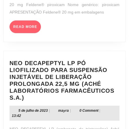
MG
20 mg Feldene® piroxicam Nome genérico: piroxicam
(PFIZER
APRESENTAÇÃO Feldene® 20 mg em embalagens
BRASIL
LTDA.)
READ
READ MORE
MORE
NEO DECAPEPTYL LP PÓ
LIOFILIZADO PARA SUSPENSÃO
INJETÁVEL DE LIBERAÇÃO
PROLONGADA 22,5 MG (ACHÉ
LABORATÓRIOS FARMACÊUTICOS
NEO
S.A.)
DECAPEPTYL
LP
5
mayra
5 de julho de 2023
|
mayra
|
0 Comment
|
de
13:42
PÓ
julho
LIOFILIZADO
de