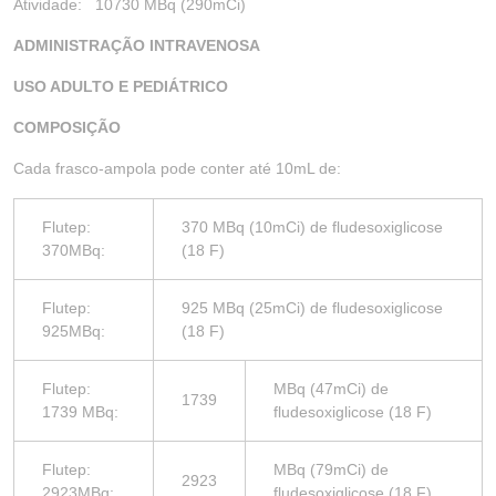
Atividade: 10730 MBq (290mCi)
ADMINISTRAÇÃO INTRAVENOSA
USO ADULTO E PEDIÁTRICO
COMPOSIÇÃO
Cada frasco-ampola pode conter até 10mL de:
Flutep:
370 MBq (10mCi) de fludesoxiglicose
370MBq:
(18 F)
Flutep:
925 MBq (25mCi) de fludesoxiglicose
925MBq:
(18 F)
Flutep:
MBq (47mCi) de
1739
1739 MBq:
fludesoxiglicose (18 F)
Flutep:
MBq (79mCi) de
2923
2923MBq:
fludesoxiglicose (18 F)