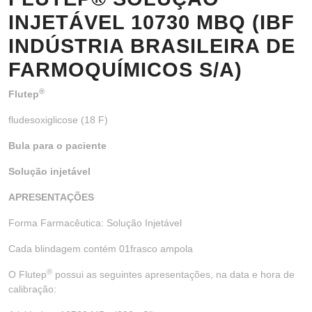
INJETÁVEL 10730 MBQ (IBF
INDÚSTRIA BRASILEIRA DE
FARMOQUÍMICOS S/A)
®
Flutep
fludesoxiglicose (18 F)
Bula para o paciente
Solução injetável
APRESENTAÇÕES
Forma Farmacêutica: Solução Injetável
Cada blindagem contém 01frasco ampola
®
O Flutep
possui as seguintes apresentações, na data e hora de
calibração: