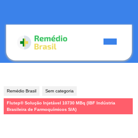
Skip
to
content
Skip
to
content
Open
Button
Remédio Brasil
Sem categoria
Flutep® Solução Injetável 10730 MBq (IBF Indústria
Brasileira de Farmoquímicos S/A)