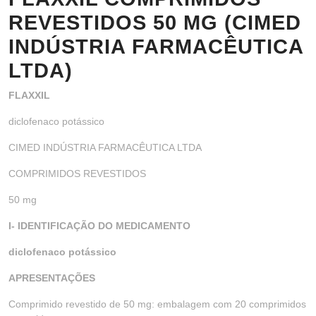
REVESTIDOS 50 MG (CIMED
INDÚSTRIA FARMACÊUTICA
LTDA)
FLAXXIL
diclofenaco potássico
CIMED INDÚSTRIA FARMACÊUTICA LTDA
COMPRIMIDOS REVESTIDOS
50 mg
I- IDENTIFICAÇÃO DO MEDICAMENTO
diclofenaco potássico
APRESENTAÇÕES
Comprimido revestido de 50 mg: embalagem com 20 comprimidos