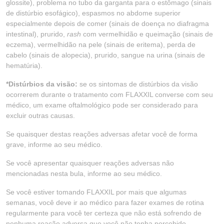
glossite), problema no tubo da garganta para o estômago (sinais
de distúrbio esofágico), espasmos no abdome superior
especialmente depois de comer (sinais de doença no diafragma
intestinal), prurido,
rash
com vermelhidão e queimação (sinais de
eczema), vermelhidão na pele (sinais de eritema), perda de
cabelo (sinais de alopecia), prurido, sangue na urina (sinais de
hematúria).
*Distúrbios da visão:
se os sintomas de distúrbios da visão
ocorrerem durante o tratamento com FLAXXIL converse com seu
médico, um exame oftalmológico pode ser considerado para
excluir outras causas.
Se quaisquer destas reações adversas afetar você de forma
grave, informe ao seu médico.
Se você apresentar quaisquer reações adversas não
mencionadas nesta bula, informe ao seu médico.
Se você estiver tomando FLAXXIL por mais que algumas
semanas, você deve ir ao médico para fazer exames de rotina
regularmente para você ter certeza que não está sofrendo de
nenhuma reação adversa que você não tenha percebido.