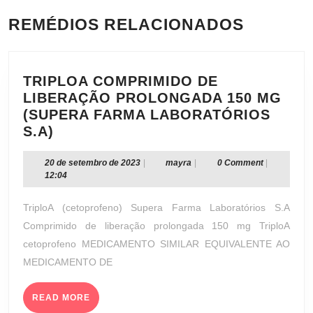
REMÉDIOS RELACIONADOS
TRIPLOA COMPRIMIDO DE
LIBERAÇÃO PROLONGADA 150 MG
(SUPERA FARMA LABORATÓRIOS
TRIPLOA
S.A)
COMPRIMIDO
DE
20
mayra
20 de setembro de 2023
|
mayra
|
0 Comment
|
de
12:04
LIBERAÇÃO
setembro
PROLONGADA
de
TriploA (cetoprofeno) Supera Farma Laboratórios S.A
150
2023
Comprimido de liberação prolongada 150 mg TriploA
MG
cetoprofeno MEDICAMENTO SIMILAR EQUIVALENTE AO
(SUPERA
MEDICAMENTO DE
FARMA
LABORATÓRIOS
S.A)
READ
READ MORE
MORE