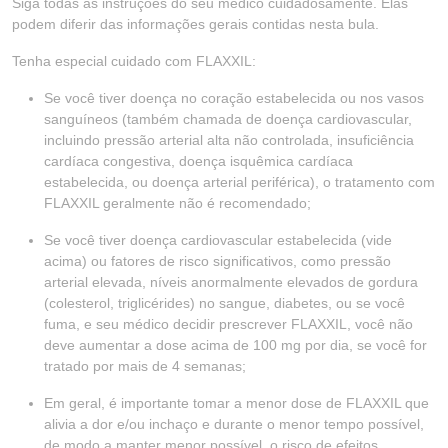
Siga todas as instruções do seu médico cuidadosamente. Elas
podem diferir das informações gerais contidas nesta bula.
Tenha especial cuidado com FLAXXIL:
Se você tiver doença no coração estabelecida ou nos vasos
sanguíneos (também chamada de doença cardiovascular,
incluindo pressão arterial alta não controlada, insuficiência
cardíaca congestiva, doença isquêmica cardíaca
estabelecida, ou doença arterial periférica), o tratamento com
FLAXXIL geralmente não é recomendado;
Se você tiver doença cardiovascular estabelecida (vide
acima) ou fatores de risco significativos, como pressão
arterial elevada, níveis anormalmente elevados de gordura
(colesterol, triglicérides) no sangue, diabetes, ou se você
fuma, e seu médico decidir prescrever FLAXXIL, você não
deve aumentar a dose acima de 100 mg por dia, se você for
tratado por mais de 4 semanas;
Em geral, é importante tomar a menor dose de FLAXXIL que
alivia a dor e/ou inchaço e durante o menor tempo possível,
de modo a manter menor possível, o risco de efeitos