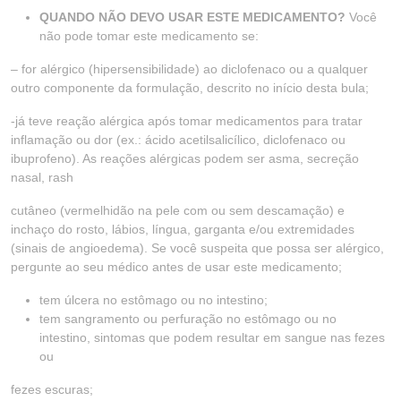
QUANDO NÃO DEVO USAR ESTE MEDICAMENTO?
Você
não pode tomar este medicamento se:
– for alérgico (hipersensibilidade) ao diclofenaco ou a qualquer
outro componente da formulação, descrito no início desta bula;
-já teve reação alérgica após tomar medicamentos para tratar
inflamação ou dor (ex.: ácido acetilsalicílico, diclofenaco ou
ibuprofeno). As reações alérgicas podem ser asma, secreção
nasal, rash
cutâneo (vermelhidão na pele com ou sem descamação) e
inchaço do rosto, lábios, língua, garganta e/ou extremidades
(sinais de angioedema). Se você suspeita que possa ser alérgico,
pergunte ao seu médico antes de usar este medicamento;
tem úlcera no estômago ou no intestino;
tem sangramento ou perfuração no estômago ou no
intestino, sintomas que podem resultar em sangue nas fezes
ou
fezes escuras;