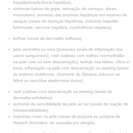
hepatite/insuficiência hepática);
sintomas típicos de gripe, sensação de cansaço, dores
musculares, aumento das enzimas hepáticas em exames de
sangue (sinais de doenças hepáticas, incluindo hepatite
fulminante, necrose hepática, insuficiência hepática);
bolhas (sinais de dermatite bolhosa);
pele vermelha ou roxa (possíveis sinais de inflamação dos
vasos sanguíneos), rash cutâneo com bolhas (vermelhidão
na pele com ou sem descamação), bolhas nos lábios, olhos e
boca, inflamação na pele com descamação ou peeling (sinais
de eritema multiforme, síndrome de Stevens-Johnson se
febre ou necrólise epidérmica tóxica);
rash
cutâneo com descamação ou
peeling
(sinais de
dermatite esfoliativa);
aumento da sensibilidade da pele ao sol (sinais de reação de
fotossensibilidade);
manchas roxas na pele (sinais de púrpura ou púrpura de
Henoch-Schonlein
, se causada por alergia);