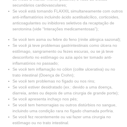
secundários cardiovasculares;
Se você está tomando FLAXXIL simultaneamente com outros
anti-inflamatórios incluindo ácido acetilsalicílico, corticoides,
anticoagulantes ou inibidores seletivos da recaptação de
serotonina (vide “Interações medicamentosas”);
Se você tem asma ou febre do feno (rinite alérgica sazonal);
Se você já teve problemas gastrintestinais como úlcera no
estômago, sangramento ou fezes escuras, ou se já teve
desconforto no estômago ou azia após ter tomado anti-
inflamatórios no passado;
Se você tem inflamação no cólon (colite ulcerativa) ou no
trato intestinal (Doença de Crohn);
Se você tem problemas no fígado ou nos rins;
Se você estiver desidratado (ex.: devido a uma doença,
diarreia, antes ou depois de uma cirurgia de grande porte);
Se você apresenta inchaço nos pés;
Se você tem hemorragias ou outros distúrbios no sangue,
incluindo uma condição rara no fígado chamada porfiria.
Se você fez recentemente ou vai fazer uma cirurgia no
estômago ou no trato intestinal.