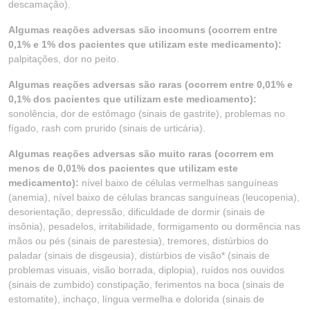
descamação).
Algumas reações adversas são incomuns (ocorrem entre
0,1% e 1% dos pacientes que utilizam este medicamento):
palpitações, dor no peito.
Algumas reações adversas são raras (ocorrem entre 0,01% e
0,1% dos pacientes que utilizam este medicamento):
sonolência, dor de estômago (sinais de gastrite), problemas no
fígado, rash com prurido (sinais de urticária).
Algumas reações adversas são muito raras (ocorrem em
menos de 0,01% dos pacientes que utilizam este
medicamento):
nível baixo de células vermelhas sanguíneas
(anemia), nível baixo de células brancas sanguíneas (leucopenia),
desorientação, depressão, dificuldade de dormir (sinais de
insônia), pesadelos, irritabilidade, formigamento ou dormência nas
mãos ou pés (sinais de parestesia), tremores, distúrbios do
paladar (sinais de disgeusia), distúrbios de visão* (sinais de
problemas visuais, visão borrada, diplopia), ruídos nos ouvidos
(sinais de zumbido) constipação, ferimentos na boca (sinais de
estomatite), inchaço, língua vermelha e dolorida (sinais de