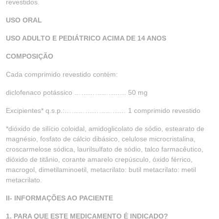
revestidos.
USO ORAL
USO ADULTO E PEDIÁTRICO ACIMA DE 14 ANOS
COMPOSIÇÃO
Cada comprimido revestido contém:
diclofenaco potássico ………………….. 50 mg
Excipientes* q.s.p.:……………………… 1 comprimido revestido
*dióxido de silício coloidal, amidoglicolato de sódio, estearato de
magnésio, fosfato de cálcio dibásico, celulose microcristalina,
croscarmelose sódica, laurilsulfato de sódio, talco farmacêutico,
dióxido de titânio, corante amarelo crepúsculo, óxido férrico,
macrogol, dimetilaminoetil, metacrilato: butil metacrilato: metil
metacrilato.
II- INFORMAÇÕES AO PACIENTE
1. PARA QUE ESTE MEDICAMENTO É INDICADO?