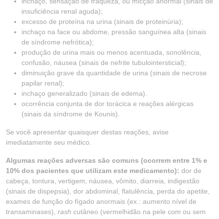
inchaço, sensação de fraqueza, ou micção anormal (sinais de
insuficiência renal aguda);
excesso de proteína na urina (sinais de proteinúria);
inchaço na face ou abdome, pressão sanguínea alta (sinais
de síndrome nefrótica);
produção de urina mais ou menos acentuada, sonolência,
confusão, náusea (sinais de nefrite tubulointersticial);
diminuição grave da quantidade de urina (sinais de necrose
papilar renal);
inchaço generalizado (sinais de edema).
ocorrência conjunta de dor torácica e reações alérgicas
(sinais da síndrome de Kounis).
Se você apresentar quaisquer destas reações, avise
imediatamente seu médico.
Algumas reações adversas são comuns (ocorrem entre 1% e
10% dos pacientes que utilizam este medicamento):
dor de
cabeça, tontura, vertigem, náusea, vômito, diarreia, indigestão
(sinais de dispepsia), dor abdominal, flatulência, perda do apetite,
exames de função do fígado anormais (ex.: aumento nível de
transaminases),
rash
cutâneo (vermelhidão na pele com ou sem