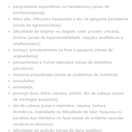
sangramento espontâneo ou hematomas (sinais de
trombocitopenia);
febre alta, infecções frequentes e dor de garganta persistente
(sinais de agranulocitose);
dificuldade de respirar ou deglutir,
rash
, prurido, urticária,
tontura (sinais de hipersensibilidade, reações anafiláticas e
anafilactoides);
inchaço, principalmente na face e garganta (sinais de
angioedema);
pensamentos e humor alterados (sinais de distúrbios
psicóticos);
memória prejudicada (sinais de problemas de memória);
convulsões;
ansiedade;
pescoço duro, febre, náusea, vômito, dor de cabeça (sinais
de meningite asséptica);
dor de cabeça grave e repentina, náusea, tontura,
dormência, inabilidade ou dificuldade de falar, fraqueza ou
paralisia dos membros ou face (sinais de acidente vascular
cerebral ou derrame);
dificuldade de audição (sinais de dano auditivo);