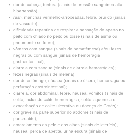
dor de cabeça, tontura (sinais de pressão sanguínea alta,
hipertensão);
rash,
manchas vermelho-arroxeadas, febre, prurido (sinais
de vasculite);
dificuldade repentina de respirar e sensação de aperto no
peito com chiado no peito ou tosse (sinais de asma ou
pneumonite se febre);
vômitos com sangue (sinais de hematêmese) e/ou fezes
negras ou com sangue (sinais de hemorragia
gastrointestinal);
diarreia com sangue (sinais de diarreia hemorrágica);
fezes negras (sinais de melena);
dor de estômago, náusea (sinais de úlcera, hemorragia ou
perfuração gastrointestinal);
diarreia, dor abdominal, febre, náusea, vômitos (sinais de
colite, incluindo colite hemorrágica, colite isquêmica e
exacerbação de colite ulcerativa ou doença de
Crohn);
dor grave na parte superior do abdome (sinais de
pancreatite);
amarelamento da pele e dos olhos (sinais de icterícia),
náusea, perda de apetite, urina escura (sinais de