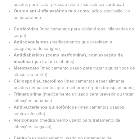
usados para tratar pressão alta e insuficiência cardíaca);
Outros anti-inflamatórios tais como,
ácido acetilsalicílico
ou ibuprofeno;
Corticoides
(medicamentos para aliviar áreas inflamadas do
corpo);
Anticoagulantes
(medicamentos que previnem a
coagulação do sangue);
Antidiabéticos (como metformina), com exceção da
insulina
(que tratam diabetes);
Metotrexato
(medicamento usado para tratar alguns tipos de
câncer ou artrite);
Ciclosporina, tacrolimo
(medicamentos especialmente
usados em pacientes que receberam órgãos transplantados);
Trimetoprima
(medicamento utilizado para prevenir ou tratar
infecções urinárias).
Antibacterianos quinolônicos
(medicamentos usados
contra infecção);
Voriconazol
(medicamento usado para tratamento de
infecções fúngicas);
Fenitoína
(medicamento usado no tratamento de