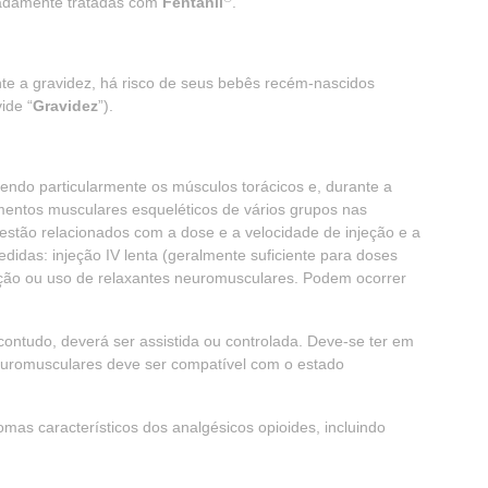
adamente tratadas com
Fentanil
.
te a gravidez, há risco de seus bebês recém-nascidos
ide “
Gravidez
”).
ndo particularmente os músculos torácicos e, durante a
mentos musculares esqueléticos de vários grupos nas
 estão relacionados com a dose e a velocidade de injeção e a
didas: injeção IV lenta (geralmente suficiente para doses
ção ou uso de relaxantes neuromusculares. Podem ocorrer
 contudo, deverá ser assistida ou controlada. Deve-se ter em
uromusculares deve ser compatível com o estado
omas característicos dos analgésicos opioides, incluindo