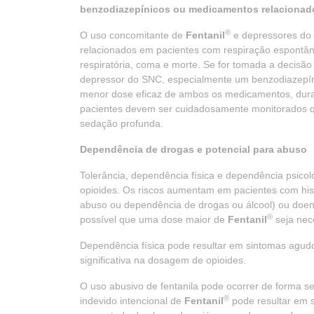
benzodiazepínicos ou medicamentos relacionad
®
O uso concomitante de
Fentanil
e depressores do
relacionados em pacientes com respiração espontâ
respiratória, coma e morte. Se for tomada a decisão
depressor do SNC, especialmente um benzodiazepín
menor dose eficaz de ambos os medicamentos, duran
pacientes devem ser cuidadosamente monitorados qu
sedação profunda.
Dependência de drogas e potencial para abuso
Tolerância, dependência física e dependência psico
opioides. Os riscos aumentam em pacientes com histó
abuso ou dependência de drogas ou álcool) ou doen
®
possível que uma dose maior de
Fentanil
seja nec
Dependência física pode resultar em sintomas agud
significativa na dosagem de opioides.
O uso abusivo de fentanila pode ocorrer de forma s
®
indevido intencional de
Fentanil
pode resultar em 