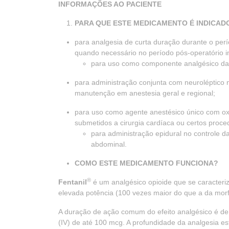
INFORMAÇÕES AO PACIENTE
PARA QUE ESTE MEDICAMENTO É INDICADO
para analgesia de curta duração durante o pe
quando necessário no período pós-operatório i
para uso como componente analgésico da a
para administração conjunta com neuroléptico
manutenção em anestesia geral e regional;
para uso como agente anestésico único com oxi
submetidos a cirurgia cardíaca ou certos proced
para administração epidural no controle da
abdominal.
COMO ESTE MEDICAMENTO FUNCIONA?
®
Fentanil
é um analgésico opioide que se caracteriz
elevada potência (100 vezes maior do que a da morf
A duração de ação comum do efeito analgésico é d
(IV) de até 100 mcg. A profundidade da analgesia e