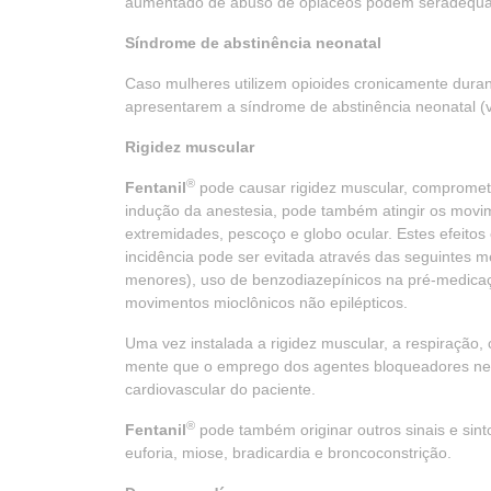
aumentado de abuso de opiáceos podem seradequ
Síndrome de abstinência neonatal
Caso mulheres utilizem opioides cronicamente duran
apresentarem a síndrome de abstinência neonatal (v
Rigidez muscular
®
Fentanil
pode causar rigidez muscular, compromete
indução da anestesia, pode também atingir os movi
extremidades, pescoço e globo ocular. Estes efeitos
incidência pode ser evitada através das seguintes me
menores), uso de benzodiazepínicos na pré-medica
movimentos mioclônicos não epilépticos.
Uma vez instalada a rigidez muscular, a respiração,
mente que o emprego dos agentes bloqueadores ne
cardiovascular do paciente.
®
Fentanil
pode também originar outros sinais e sint
euforia, miose, bradicardia e broncoconstrição.