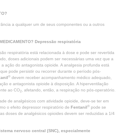
TO?
erância a qualquer um de seus componentes ou a outros
EDICAMENTO? Depressão respiratória
o respiratória está relacionada à dose e pode ser revertida
tudo, doses adicionais podem ser necessárias uma vez que a
 a ação do antagonista opioide. A analgesia profunda está
ue pode persistir ou recorrer durante o período pós-
®
anil
devem receber acompanhamento médico adequado,
ão e antagonista opioide à disposição. A hiperventilação
iente ao CO
, afetando, então, a respiração no pós-operatório.
2
de de analgésicos com atividade opioide, deve-se ter em
®
mo o efeito depressor respiratório de
Fentanil
pode se
 as doses de analgésicos opioides devem ser reduzidas a 1/4
stema nervoso central (SNC), especialmente