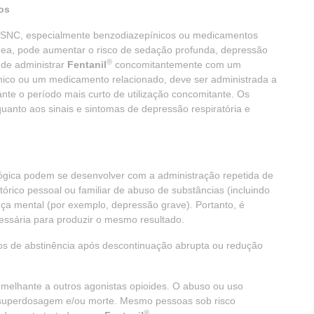
os
 SNC, especialmente benzodiazepínicos ou medicamentos
nea, pode aumentar o risco de sedação profunda, depressão
®
 de administrar
Fentanil
concomitantemente com um
ico ou um medicamento relacionado, deve ser administrada a
te o período mais curto de utilização concomitante. Os
anto aos sinais e sintomas de depressão respiratória e
lógica podem se desenvolver com a administração repetida de
rico pessoal ou familiar de abuso de substâncias (incluindo
ça mental (por exemplo, depressão grave). Portanto, é
essária para produzir o mesmo resultado.
os de abstinência após descontinuação abrupta ou redução
emelhante a outros agonistas opioides. O abuso ou uso
superdosagem e/ou morte. Mesmo pessoas sob risco
®