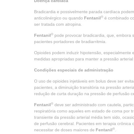
Doença cardíaca
Bradicardia e possivelmente parada cardíaca podem 
®
anticolinérgico ou quando
Fentanil
é combinado com
ser tratada com atropina.
®
Fentanil
pode provocar bradicardia, que, embora se
pacientes portadores de bradiarritmia.
Opioides podem induzir hipotensão, especialmente 
medidas apropriadas para manter a pressão arterial 
Condições especiais de administração
O uso de opioides injetáveis em bolus deve ser evi
pacientes, a diminuição transitória na pressão art
redução de curta duração na pressão de perfusão ce
®
Fentanil
deve ser administrado com cautela, parti
respiratória como aqueles em estado de coma por tr
transiente da pressão arterial média tem sido, oc
de perfusão cerebral. Pacientes em terapia crônica
®
necessitar de doses maiores de
Fentanil
.