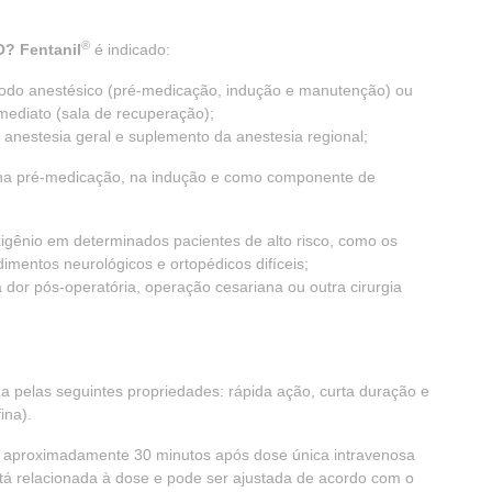
®
? Fentanil
é indicado:
ríodo anestésico (pré-medicação, indução e manutenção) ou
mediato (sala de recuperação);
nestesia geral e suplemento da anestesia regional;
 na pré-medicação, na indução e como componente de
gênio em determinados pacientes de alto risco, como os
imentos neurológicos e ortopédicos difíceis;
 dor pós-operatória, operação cesariana ou outra cirurgia
a pelas seguintes propriedades: rápida ação, curta duração e
ina).
e aproximadamente 30 minutos após dose única intravenosa
stá relacionada à dose e pode ser ajustada de acordo com o