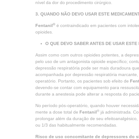
nível da dor do procedimento cirúrgico.
3. QUANDO NÃO DEVO USAR ESTE MEDICAMEN
®
Fentanil
é contraindicado em pacientes com intol
opioides.
O QUE DEVO SABER ANTES DE USAR ESTE M
Assim como com outros opioides potentes, a depressã
pelo uso de um antagonista opioide específico; con
depressão respiratória pode ser mais duradoura que
acompanhada por depressão respiratória marcante, q
operatório. Portanto, os pacientes sob efeito de
Fent
devendo-se contar com equipamento para ressuscitaç
durante a anestesia pode alterar a resposta do pac
No período pós-operatório, quando houver necessida
®
mente a dose total de
Fentanil
já administrada. Co
prolongar além da duração de seu efeitoanalgésico,
ou 1/3 das habitualmente recomendadas.
Risco de uso concomitante de depressores do si