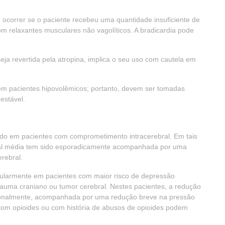
ocorrer se o paciente recebeu uma quantidade insuficiente de
 relaxantes musculares não vagolíticos. A bradicardia pode
ja revertida pela atropina, implica o seu uso com cautela em
em pacientes hipovolêmicos; portanto, devem ser tomadas
estável.
tado em pacientes com comprometimento intracerebral. Em tais
erial média tem sido esporadicamente acompanhada por uma
rebral.
cularmente em pacientes com maior risco de depressão
auma craniano ou tumor cerebral. Nestes pacientes, a redução
asionalmente, acompanhada por uma redução breve na pressão
 com opioides ou com história de abusos de opioides podem