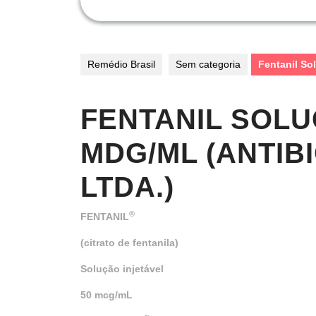
Remédio Brasil
Sem categoria
Fentanil Sol
FENTANIL SOLU
MDG/ML (ANTIB
LTDA.)
®
FENTANIL
(citrato de fentanila)
Solução injetável
50 mcg/mL