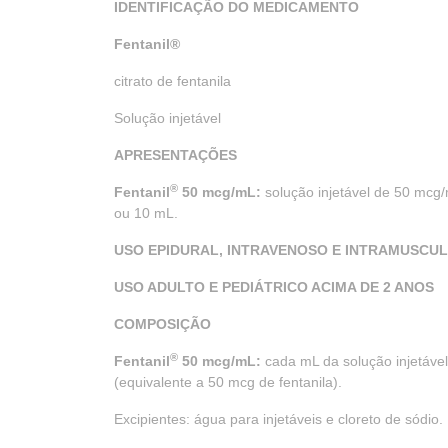
IDENTIFICAÇÃO DO MEDICAMENTO
Fentanil
®
citrato de fentanila
Solução injetável
APRESENTAÇÕES
®
Fentanil
50 mcg/mL:
solução injetável de 50 mcg
ou 10 mL.
USO EPIDURAL, INTRAVENOSO E INTRAMUSCU
USO ADULTO E PEDIÁTRICO ACIMA DE 2 ANOS
COMPOSIÇÃO
®
Fentanil
50 mcg/mL:
cada mL da solução injetável 
(equivalente a 50 mcg de fentanila).
Excipientes: água para injetáveis e cloreto de sódio.