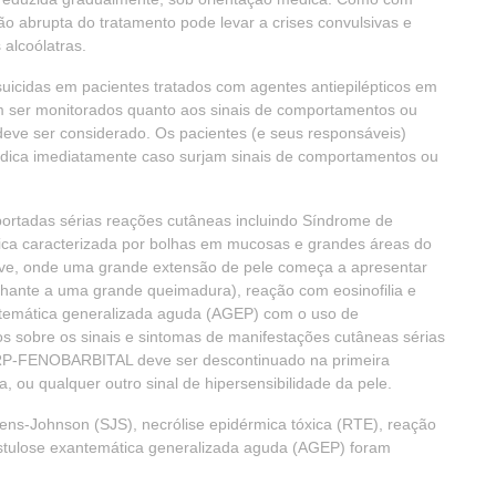
ão abrupta do tratamento pode levar a crises convulsivas e
 alcoólatras.
icidas em pacientes tratados com agentes antiepilépticos em
em ser monitorados quanto aos sinais de comportamentos ou
eve ser considerado. Os pacientes (e seus responsáveis)
édica imediatamente caso surjam sinais de comportamentos ou
ortadas sérias reações cutâneas incluindo Síndrome de
ica caracterizada por bolhas em mucosas e grandes áreas do
rave, onde uma grande extensão de pele começa a apresentar
hante a uma grande queimadura), reação com eosinofilia e
ntemática generalizada aguda (AGEP) com o uso de
os sobre os sinais e sintomas de manifestações cutâneas sérias
URP-FENOBARBITAL deve ser descontinuado na primeira
 ou qualquer outro sinal de hipersensibilidade da pele.
ns-Johnson (SJS), necrólise epidérmica tóxica (RTE), reação
ustulose exantemática generalizada aguda (AGEP) foram