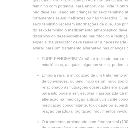
grávidas: FURP-FENOBARBITAL é contraindicado em
feminino com potencial para engravidar (vide “Con
não deve ser usado em crianças do sexo feminino a
tratamentos sejam ineficazes ou não tolerados. O pr
sexo feminino recebam informações de que, aos pri
do sexo feminino o medicamento antiepiléptico deve
distúrbios do desenvolvimento neurológico e restriç
especialista prescritor deve reavaliar a necessi
alterar para um tratamento alternativo nas crianças
FURP-FENOBARBITAL não é indicado para o tr
mioclônicas, as quais, algumas vezes, podem 
Embora rara, a introdução de um tratamento an
de convulsões, ou pelo início de um novo tipo
relacionado às flutuações observadas em algum
para isto podem ser: escolha inapropriada da m
alteração na medicação anticonvulsivante conc
medicação concomitante, toxicidade ou superdo
reação paradoxal (agitação, movimentos involun
O tratamento prolongado com fenobarbital (10
de interrupção do tratamento, a dose deve se