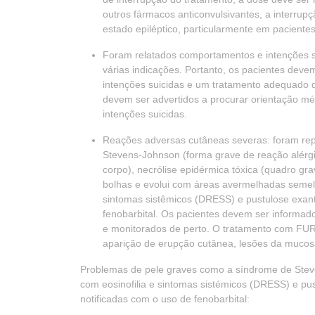
outros fármacos anticonvulsivantes, a interrupç
estado epiléptico, particularmente em pacientes
Foram relatados comportamentos e intenções su
várias indicações. Portanto, os pacientes dev
intenções suicidas e um tratamento adequado d
devem ser advertidos a procurar orientação m
intenções suicidas.
Reações adversas cutâneas severas: foram rep
Stevens-Johnson (forma grave de reação alérg
corpo), necrólise epidérmica tóxica (quadro g
bolhas e evolui com áreas avermelhadas semel
sintomas sistêmicos (DRESS) e pustulose exa
fenobarbital. Os pacientes devem ser informad
e monitorados de perto. O tratamento com F
aparição de erupção cutânea, lesões da mucosa,
Problemas de pele graves como a síndrome de Steve
com eosinofilia e sintomas sistémicos (DRESS) e p
notificadas com o uso de fenobarbital: