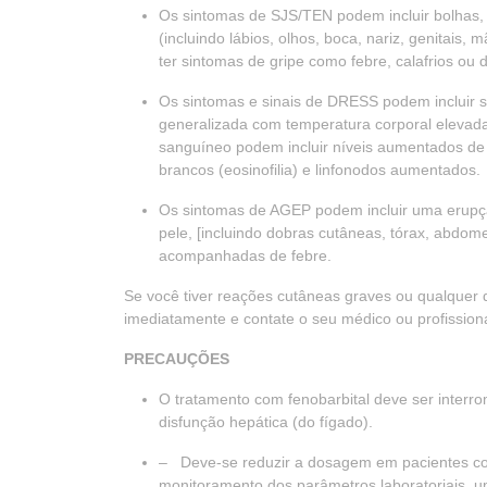
Os sintomas de SJS/TEN podem incluir bolhas
(incluindo lábios, olhos, boca, nariz, genita
ter sintomas de gripe como febre, calafrios ou
Os sintomas e sinais de DRESS podem incluir 
generalizada com temperatura corporal elevad
sanguíneo podem incluir níveis aumentados de
brancos (eosinofilia) e linfonodos aumentados.
Os sintomas de AGEP podem incluir uma erupç
pele, [incluindo dobras cutâneas, tórax, abdome
acompanhadas de febre.
Se você tiver reações cutâneas graves ou qualquer 
imediatamente e contate o seu médico ou profission
PRECAUÇÕES
O tratamento com fenobarbital deve ser interro
disfunção hepática (do fígado).
– Deve-se reduzir a dosagem em pacientes com i
monitoramento dos parâmetros laboratoriais, um