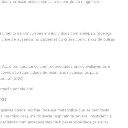
idratada, croscarmelose sódica e estearato de magnésio.
ecimento de convulsões em indivíduos com epilepsia (doença
crise de ausência no paciente) ou crises convulsivas de outras
AL, é um barbitúrico com propriedades anticonvulsivantes e
e convulsão (quantidade de estímulos necessários para
central (SNC).
ração por via oral.
TO?
intes casos: porfiria (doença metabólica que se manifesta
eurológicas), insuficiência respiratória severa, insuficiência
 pacientes com antecedentes de hipersensibilidade (alergia)