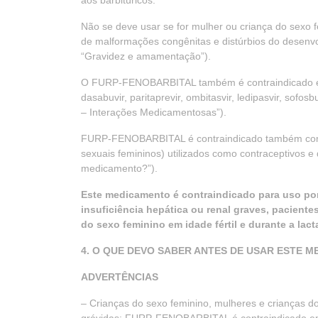
aos barbitúricos.
Não se deve usar se for mulher ou criança do sexo fe
de malformações congênitas e distúrbios do desenvo
“Gravidez e amamentação”).
O FURP-FENOBARBITAL também é contraindicado em p
dasabuvir, paritaprevir, ombitasvir, ledipasvir, sof
– Interações Medicamentosas”).
FURP-FENOBARBITAL é contraindicado também com u
sexuais femininos) utilizados como contraceptivos e
medicamento?”).
Este medicamento é contraindicado para uso por 
insuficiência hepática ou renal graves, paciente
do sexo feminino em idade fértil e durante a lact
4. O QUE DEVO SABER ANTES DE USAR ESTE 
ADVERTÊNCIAS
– Crianças do sexo feminino, mulheres e crianças d