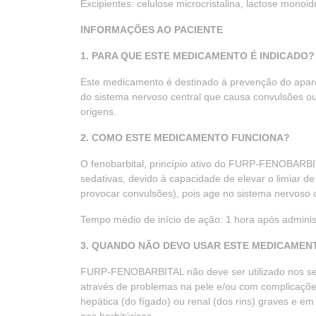
Excipientes: celulose microcristalina, lactose mono
INFORMAÇÕES AO PACIENTE
1. PARA QUE ESTE MEDICAMENTO É INDICADO?
Este medicamento é destinado à prevenção do apar
do sistema nervoso central que causa convulsões ou 
origens.
2. COMO ESTE MEDICAMENTO FUNCIONA?
O fenobarbital, princípio ativo do FURP-FENOBARBIT
sedativas, devido à capacidade de elevar o limiar d
provocar convulsões), pois age no sistema nervoso 
Tempo médio de início de ação: 1 hora após administ
3. QUANDO NÃO DEVO USAR ESTE MEDICAMEN
FURP-FENOBARBITAL não deve ser utilizado nos segu
através de problemas na pele e/ou com complicações n
hepática (do fígado) ou renal (dos rins) graves e em