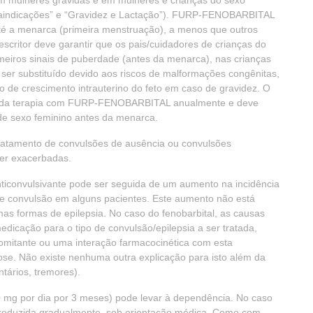
 mulheres grávidas e em mulheres e crianças do sexo
traindicações” e “Gravidez e Lactação”). FURP-FENOBARBITAL
té a menarca (primeira menstruação), a menos que outros
escritor deve garantir que os pais/cuidadores de crianças do
meiros sinais de puberdade (antes da menarca), nas crianças
 ser substituído devido aos riscos de malformações congênitas,
ão de crescimento intrauterino do feto em caso de gravidez. O
dade da terapia com FURP-FENOBARBITAL anualmente e deve
 de sexo feminino antes da menarca.
atamento de convulsões de ausência ou convulsões
ser exacerbadas.
ticonvulsivante pode ser seguida de um aumento na incidência
 de convulsão em alguns pacientes. Este aumento não está
as formas de epilepsia. No caso do fenobarbital, as causas
edicação para o tipo de convulsão/epilepsia a ser tratada,
omitante ou uma interação farmacocinética com esta
se. Não existe nenhuma outra explicação para isto além da
tários, tremores).
0 mg por dia por 3 meses) pode levar à dependência. No caso
r reduzida gradualmente, sob orientação médica. Como com