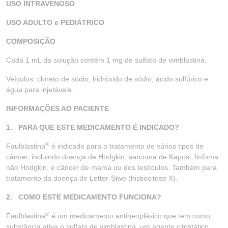
USO INTRAVENOSO
USO ADULTO e PEDIÁTRICO
COMPOSIÇÃO
Cada 1 mL da solução contém 1 mg de sulfato de vimblastina.
Veículos: cloreto de sódio, hidróxido de sódio, ácido sulfúrico e
água para injetáveis.
INFORMAÇÕES AO PACIENTE
1.
PARA QUE ESTE MEDICAMENTO É INDICADO?
®
Faulblastina
é indicado para o tratamento de vários tipos de
câncer, incluindo doença de Hodgkin, sarcoma de Kaposi, linfoma
não Hodgkin, e câncer de mama ou dos testículos. Também para
tratamento da doença de Letter-Siwe (histiocitose X).
2. COMO ESTE MEDICAMENTO FUNCIONA?
®
Faulblastina
é um medicamento antineoplásico que tem como
substância ativa o sulfato de vimblastina, um agente citostático