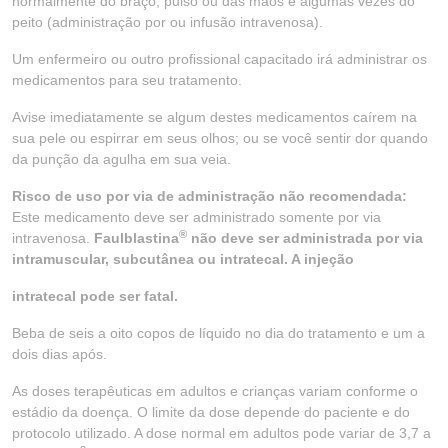
normalmente do braço, pulso ou das mãos e algumas vezes do
peito (administração por ou infusão intravenosa).
Um enfermeiro ou outro profissional capacitado irá administrar os
medicamentos para seu tratamento.
Avise imediatamente se algum destes medicamentos caírem na
sua pele ou espirrar em seus olhos; ou se você sentir dor quando
da punção da agulha em sua veia.
Risco de uso por via de administração não recomendada:
Este medicamento deve ser administrado somente por via
®
intravenosa.
Faulblastina
não deve ser administrada por via
intramuscular, subcutânea ou intratecal. A injeção
intratecal pode ser fatal.
Beba de seis a oito copos de líquido no dia do tratamento e um a
dois dias após.
As doses terapêuticas em adultos e crianças variam conforme o
estádio da doença. O limite da dose depende do paciente e do
protocolo utilizado. A dose normal em adultos pode variar de 3,7 a