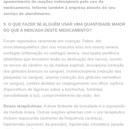
aparecimento de reações indesejáveis pelo uso do
medicamento. Informe também à empresa através do seu
serviço de atendimento.
9. O QUE FAZER SE ALGUÉM USAR UMA QUANTIDADE MAIOR
DO QUE A INDICADA DESTE MEDICAMENTO?
Foram reportados raramente em crianças: Febre, dor
musculoesquelético (dor nos músculos e/ou nos ossos) severa,
esofagite (inflamação no esôfago) severa, neuropatia periférica
(distúrbios que envolvem lesão ou destruição dos nervos, exceto
os nervos do cérebro ou da medula espinal), leucopenia (redução
dos glóbulos brancos no sangue), trombocitopenia (redução das
plaquetas no sangue), anemia (redução dos glóbulos vermelhos
no sangue). Lesões devidas ao respingamento nos olhos: epífora
(hiperrefluxo de lágrimas sobre a bochecha), fotofobia
(sensibilidade à luz), comprometimento da visão, dor.
Doses terapêuticas:
A dose limitante da toxicidade é a supressão
da medula óssea. Outras reações adversas com o uso terapêutico
incluem taquicardia (aumento da frequência cardíaca),
hipertensão (aumento da pressão), hipotensão ortostática (queda