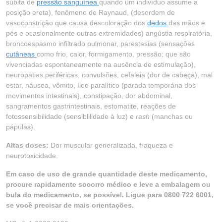
súbita de
pressão sanguínea
quando um indivíduo assume a
posição ereta), fenômeno de Raynaud, (desordem de
vasoconstrição que causa descoloração dos
dedos
das mãos e
pés e ocasionalmente outras extremidades) angústia respiratória,
broncoespasmo infiltrado pulmonar, parestesias (sensações
cutâneas
como frio, calor, formigamento, pressão; que são
vivenciadas espontaneamente na ausência de estimulação),
neuropatias periféricas, convulsões, cefaleia (dor de cabeça), mal
estar, náusea, vômito, íleo paralítico (parada temporária dos
movimentos intestinais), constipação, dor abdominal,
sangramentos gastrintestinais, estomatite, reações de
fotossensibilidade (sensiblilidade à luz) e
rash
(manchas ou
pápulas).
Altas doses:
Dor muscular generalizada, fraqueza e
neurotoxicidade.
Em caso de uso de grande quantidade deste medicamento,
procure rapidamente socorro médico e leve a embalagem ou
bula do medicamento, se possível. Ligue para 0800 722 6001,
se você precisar de mais orientações.