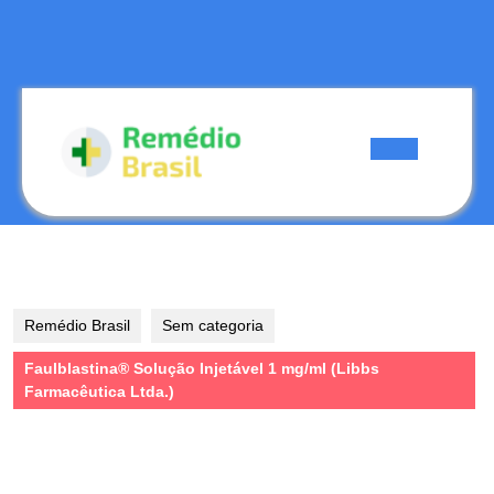
Skip
to
content
Skip
to
content
Open
Button
Remédio Brasil
Sem categoria
Faulblastina® Solução Injetável 1 mg/ml (Libbs
Farmacêutica Ltda.)