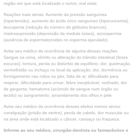
região em que está localizado o tumor, mal estar.
Reações mais sérias: Aumento da pressão sanguínea
(hipertensão), aumento do ácido úrico sanguíneo (hiperuricemia),
leucopenia (redução do número de glóbulos brancos),
mielossupressão (depressão da medula óssea), azoospermia
(ausência de espermatozoides no esperma ejaculado).
Avise seu médico da ocorrência de alguma dessas reações:
Sangue na urina, vômito ou alteração do trânsito intestinal (fezes
escuras); tontura, perda ou distúrbio de equilíbrio; dor, queimação,
vermelhidão ou inchaço no local da aplicação; dor, dormência ou
formigamento nas mãos ou pés; falta de ar, dificuldade para
respirar; dificuldade para urinar; febre inexplicável, resfriado, dor
de garganta; hematoma (acúmulo de sangue num órgão ou
tecido) ou sangramento; amarelamento dos olhos e pele.
Avise seu médico da ocorrência desses efeitos menos sérios:
constipação (prisão de ventre), perda de cabelo, dor muscular ou
na área onde está localizado o câncer; cansaço ou fraqueza.
Informe ao seu médico, cirurgião-dentista ou farmacêutico o