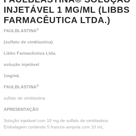
INJETÁVEL 1 MG/ML (LIBBS
FARMACÊUTICA LTDA.)
®
FAULBLASTINA
(sulfato de vimblastina)
Libbs Farmacêutica Ltda.
solução injetável
1mg/mL
®
FAULBLASTINA
sulfato de vimblastina
APRESENTAÇÃO
Solução injetável com 10 mg de sulfato de vimblastina.
Embalagem contendo 5 frascos-ampola com 10 mL.