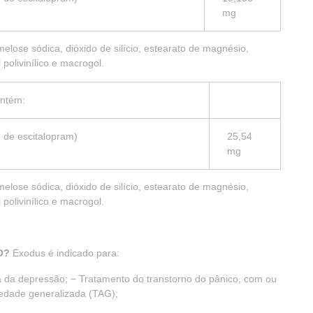
mg
melose sódica, dióxido de silício, estearato de magnésio,
 polivinílico e macrogol.
ontém:
 de escitalopram)
25,54
mg
melose sódica, dióxido de silício, estearato de magnésio,
 polivinílico e macrogol.
DO?
Exodus é indicado para:
a da depressão; − Tratamento do transtorno do pânico, com ou
iedade generalizada (TAG);