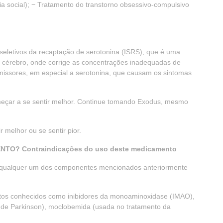
ia social); − Tratamento do transtorno obsessivo-compulsivo
seletivos da recaptação de serotonina (ISRS), que é uma
o cérebro, onde corrige as concentrações inadequadas de
issores, em especial a serotonina, que causam os sintomas
eçar a se sentir melhor. Continue tomando Exodus, mesmo
 melhor ou se sentir pior.
O? Contraindicações do uso deste medicamento
a qualquer um dos componentes mencionados anteriormente
tos conhecidos como inibidores da monoaminoxidase (IMAO),
a de Parkinson), moclobemida (usada no tratamento da