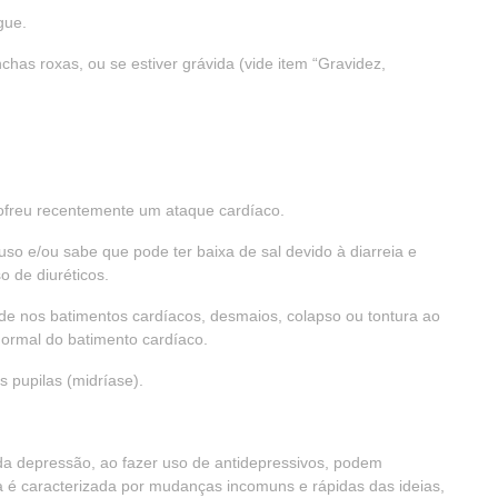
gue.
as roxas, ou se estiver grávida (vide item “Gravidez,
ofreu recentemente um ataque cardíaco.
so e/ou sabe que pode ter baixa de sal devido à diarreia e
 de diuréticos.
ade nos batimentos cardíacos, desmaios, colapso ou tontura ao
normal do batimento cardíaco.
 pupilas (midríase).
da depressão, ao fazer uso de antidepressivos, podem
 é caracterizada por mudanças incomuns e rápidas das ideias,