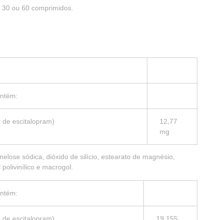
 30 ou 60 comprimidos.
ontém:
 de escitalopram)
12,77
mg
melose sódica, dióxido de silício, estearato de magnésio,
 polivinílico e macrogol.
ontém:
 de escitalopram)
19,155