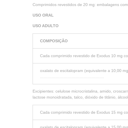
Comprimidos revestidos de 20 mg: embalagens com
USO ORAL
USO ADULTO
COMPOSIÇÃO
Cada comprimido revestido de Exodus 10 mg c
oxalato de escitalopram (equivalente a 10,00 mg
…………………………………………
Excipientes: celulose microcristalina, amido, croscar
lactose monoidratada, talco, dióxido de titânio, álcool
Cada comprimido revestido de Exodus 15 mg c
oxalato de escitalopram (equivalente a 15,00 mg