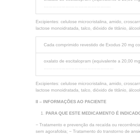
……………………………………….
Excipientes: celulose microcristalina, amido, croscar
lactose monoidratada, talco, dióxido de titânio, álcool
Cada comprimido revestido de Exodus 20 mg c
oxalato de escitalopram (equivalente a 20,00 mg
…………………………………………
Excipientes: celulose microcristalina, amido, croscar
lactose monoidratada, talco, dióxido de titânio, álcool
II – INFORMAÇÕES AO PACIENTE
PARA QUE ESTE MEDICAMENTO É INDICA
− Tratamento e prevenção da recaída ou recorrênci
sem agorafobia; − Tratamento do transtorno de ans