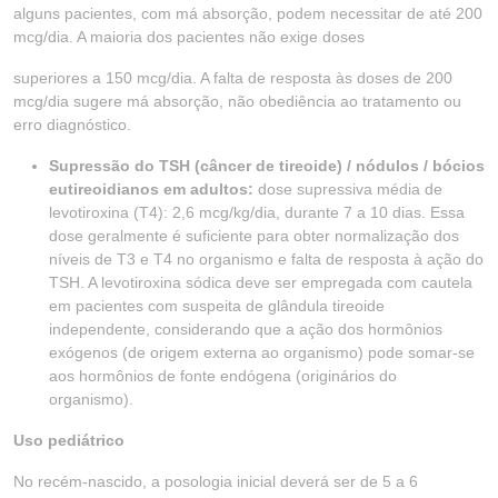
alguns pacientes, com má absorção, podem necessitar de até 200
mcg/dia. A maioria dos pacientes não exige doses
superiores a 150 mcg/dia. A falta de resposta às doses de 200
mcg/dia sugere má absorção, não obediência ao tratamento ou
erro diagnóstico.
Supressão do TSH (câncer de tireoide) / nódulos / bócios
eutireoidianos em adultos:
dose supressiva média de
levotiroxina (T4): 2,6 mcg/kg/dia, durante 7 a 10 dias. Essa
dose geralmente é suficiente para obter normalização dos
níveis de T3 e T4 no organismo e falta de resposta à ação do
TSH. A levotiroxina sódica deve ser empregada com cautela
em pacientes com suspeita de glândula tireoide
independente, considerando que a ação dos hormônios
exógenos (de origem externa ao organismo) pode somar-se
aos hormônios de fonte endógena (originários do
organismo).
Uso pediátrico
No recém-nascido, a posologia inicial deverá ser de 5 a 6