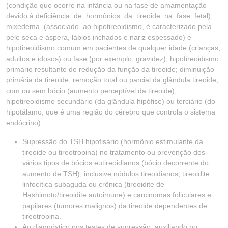
(condição que ocorre na infância ou na fase de amamentação
devido à deficiência de hormônios da tireoide na fase fetal),
mixedema (associado ao hipotireoidismo, é caracterizado pela
pele seca e áspera, lábios inchados e nariz espessado) e
hipotireoidismo comum em pacientes de qualquer idade (crianças,
adultos e idosos) ou fase (por exemplo, gravidez); hipotireoidismo
primário resultante de redução da função da tireoide; diminuição
primária da tireoide; remoção total ou parcial da glândula tireoide,
com ou sem bócio (aumento perceptível da tireoide);
hipotireoidismo secundário (da glândula hipófise) ou terciário (do
hipotálamo, que é uma região do cérebro que controla o sistema
endócrino).
Supressão do TSH hipofisário (hormônio estimulante da
tireoide ou tireotropina) no tratamento ou prevenção dos
vários tipos de bócios eutireoidianos (bócio decorrente do
aumento de TSH), inclusive nódulos tireoidianos, tireoidite
linfocítica subaguda ou crônica (tireoidite de
Hashimoto/tireoidite autoimune) e carcinomas foliculares e
papilares (tumores malignos) da tireoide dependentes de
tireotropina.
Ao diagnóstico nos testes de supressão, auxiliando no