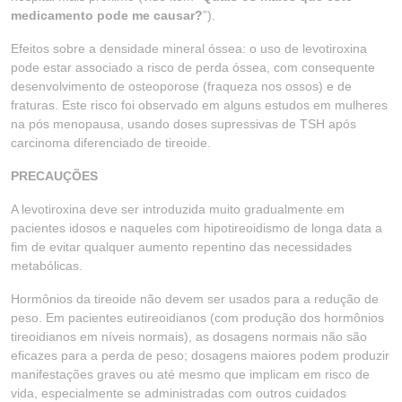
medicamento pode me causar?
”).
Efeitos sobre a densidade mineral óssea: o uso de levotiroxina
pode estar associado a risco de perda óssea, com consequente
desenvolvimento de osteoporose (fraqueza nos ossos) e de
fraturas. Este risco foi observado em alguns estudos em mulheres
na pós menopausa, usando doses supressivas de TSH após
carcinoma diferenciado de tireoide.
PRECAUÇÕES
A levotiroxina deve ser introduzida muito gradualmente em
pacientes idosos e naqueles com hipotireoidismo de longa data a
fim de evitar qualquer aumento repentino das necessidades
metabólicas.
Hormônios da tireoide não devem ser usados para a redução de
peso. Em pacientes eutireoidianos (com produção dos hormônios
tireoidianos em níveis normais), as dosagens normais não são
eficazes para a perda de peso; dosagens maiores podem produzir
manifestações graves ou até mesmo que implicam em risco de
vida, especialmente se administradas com outros cuidados