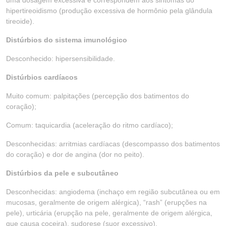
uma dosagem excessiva e correspondem aos sintomas do
hipertireoidismo (produção excessiva de hormônio pela glândula
tireoide).
Distúrbios do sistema imunológico
Desconhecido: hipersensibilidade.
Distúrbios cardíacos
Muito comum: palpitações (percepção dos batimentos do
coração);
Comum: taquicardia (aceleração do ritmo cardíaco);
Desconhecidas: arritmias cardíacas (descompasso dos batimentos
do coração) e dor de angina (dor no peito).
Distúrbios da pele e subcutâneo
Desconhecidas: angiodema (inchaço em região subcutânea ou em
mucosas, geralmente de origem alérgica), “rash” (erupções na
pele), urticária (erupção na pele, geralmente de origem alérgica,
que causa coceira), sudorese (suor excessivo).