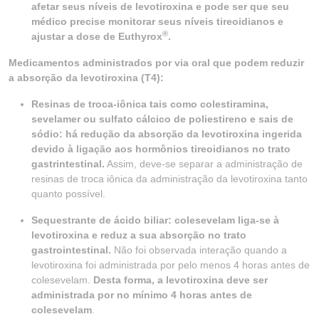
afetar seus níveis de levotiroxina e pode ser que seu
médico precise monitorar seus níveis tireoidianos e
®
ajustar a dose de Euthyrox
.
Medicamentos administrados por via oral que podem reduzir
a absorção da levotiroxina (T4):
Resinas de troca-iônica tais como colestiramina,
sevelamer ou sulfato cálcico de poliestireno e sais de
sódio: há redução da absorção da levotiroxina ingerida
devido à ligação aos hormônios tireoidianos no trato
gastrintestinal.
Assim, deve-se separar a administração de
resinas de troca iônica da administração da levotiroxina tanto
quanto possível.
Sequestrante de ácido biliar: colesevelam liga-se à
levotiroxina e reduz a sua absorção no trato
gastrointestinal.
Não foi observada interação quando a
levotiroxina foi administrada por pelo menos 4 horas antes de
colesevelam.
Desta forma, a levotiroxina
deve ser
administrada por no mínimo 4 horas antes de
colesevelam
.