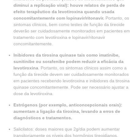
diminui a replicação viral): houve relatos de perda de
efeito terapêutico da levotiroxina quando usada
concomitantemente com lopinavir/ritonavir.
Portanto, os
sintomas clínicos, bem como testes de função da tireoide
deverão ser cuidadosamente monitorados em pacientes em
tratamento com levotiroxina e lopinavir/ritonavir
concomitantemente.
Inibidores da tirosina quinase tais como imatinibe,
sunitinibe ou sorafenibe podem reduzir a eficácia da
levotiroxina
. Portanto, os sintomas clínicos assim como a
função da tireoide devem ser cuidadosamente monitorados
em pacientes recebendo levotiroxina e inibidores da tirosina
quinase concomitantemente. Pode ser necessário ajustar a
dose da levotiroxina.
Estrógenos (por exemplo, anticoncepcionais orais):
aumentam a ligação da tiroxina, levando a erros de
diagnósticos e tratamentos.
Salicilatos: doses maiores que 2g/dia podem aumentar
transitoriamente os níveis dos hormônios tireoidianos,