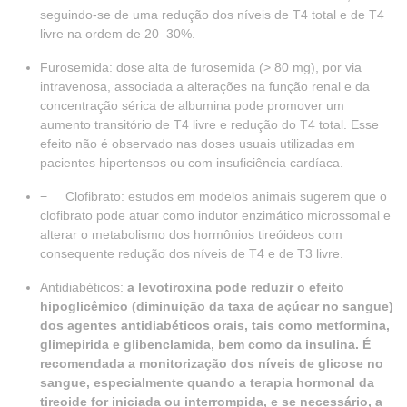
seguindo-se de uma redução dos níveis de T4 total e de T4
livre na ordem de 20–30%.
Furosemida: dose alta de furosemida (> 80 mg), por via
intravenosa, associada a alterações na função renal e da
concentração sérica de albumina pode promover um
aumento transitório de T4 livre e redução do T4 total. Esse
efeito não é observado nas doses usuais utilizadas em
pacientes hipertensos ou com insuficiência cardíaca.
− Clofibrato: estudos em modelos animais sugerem que o
clofibrato pode atuar como indutor enzimático microssomal e
alterar o metabolismo dos hormônios tireóideos com
consequente redução dos níveis de T4 e de T3 livre.
Antidiabéticos:
a levotiroxina pode reduzir o efeito
hipoglicêmico (diminuição da taxa de açúcar no sangue)
dos agentes antidiabéticos orais, tais como metformina,
glimepirida e glibenclamida, bem como da insulina. É
recomendada a monitorização dos níveis de glicose no
sangue, especialmente quando a terapia hormonal da
tireoide for iniciada ou interrompida, e se necessário, a