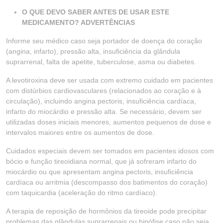
O QUE DEVO SABER ANTES DE USAR ESTE
MEDICAMENTO? ADVERTÊNCIAS
Informe seu médico caso seja portador de doença do coração
(angina, infarto), pressão alta, insuficiência da glândula
suprarrenal, falta de apetite, tuberculose, asma ou diabetes.
A levotiroxina deve ser usada com extremo cuidado em pacientes
com distúrbios cardiovasculares (relacionados ao coração e à
circulação), incluindo angina pectoris, insuficiência cardíaca,
infarto do miocárdio e pressão alta. Se necessário, devem ser
utilizadas doses iniciais menores, aumentos pequenos de dose e
intervalos maiores entre os aumentos de dose.
Cuidados especiais devem ser tomados em pacientes idosos com
bócio e função tireoidiana normal, que já sofreram infarto do
miocárdio ou que apresentam angina pectoris, insuficiência
cardíaca ou arritmia (descompasso dos batimentos do coração)
com taquicardia (aceleração do ritmo cardíaco).
A terapia de reposição de hormônios da tireoide pode precipitar
problemas das glândulas suprarrenais ou hipófise caso não seja