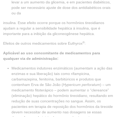
levar a um aumento da glicemia, e em pacientes diabéticos,
pode ser necessário ajuste de dose dos antidiabéticos orais
ou da
insulina. Esse efeito ocorre porque os hormônios tireoidianos
ajudam a regular a sensibilidade hepática à insulina, que é
importante para a inibição da gliconeogênese hepática.
®
Efeitos de outros medicamentos sobre Euthyrox
:
Aplicável ao uso concomitante de medicamentos para
qualquer via de administração:
Medicamentos indutores enzimáticos (aumentam a ação das
enzimas e sua liberação) tais como rifampicina,
carbamazepina, fenitoína, barbitúricos e produtos que
contenham Erva de São João (
Hypericum perforatum
) – um
medicamento fitoterápico – podem aumentar o “clereance”
(eliminação) hepático do hormônio tireoidiano, resultando em
redução de suas concentrações no sangue. Assim, os
pacientes em terapia de reposição dos hormônios da tireoide
devem necessitar de aumento nas dosagens se essas