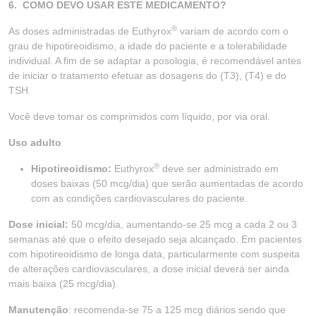
6. COMO DEVO USAR ESTE MEDICAMENTO?
®
As doses administradas de Euthyrox
variam de acordo com o
grau de hipotireoidismo, a idade do paciente e a tolerabilidade
individual. A fim de se adaptar a posologia, é recomendável antes
de iniciar o tratamento efetuar as dosagens do (T3), (T4) e do
TSH.
Você deve tomar os comprimidos com líquido, por via oral.
Uso adulto
®
Hipotireoidismo:
Euthyrox
deve ser administrado em
doses baixas (50 mcg/dia) que serão aumentadas de acordo
com as condições cardiovasculares do paciente.
Dose inicial:
50 mcg/dia, aumentando-se 25 mcg a cada 2 ou 3
semanas até que o efeito desejado seja alcançado. Em pacientes
com hipotireoidismo de longa data, particularmente com suspeita
de alterações cardiovasculares, a dose inicial deverá ser ainda
mais baixa (25 mcg/dia).
Manutenção
: recomenda-se 75 a 125 mcg diários sendo que