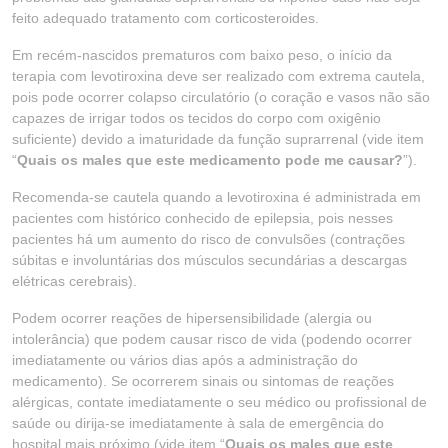
feito adequado tratamento com corticosteroides.
Em recém-nascidos prematuros com baixo peso, o início da
terapia com levotiroxina deve ser realizado com extrema cautela,
pois pode ocorrer colapso circulatório (o coração e vasos não são
capazes de irrigar todos os tecidos do corpo com oxigênio
suficiente) devido a imaturidade da função suprarrenal (vide item
“
Quais os males que este medicamento pode me causar?
”).
Recomenda-se cautela quando a levotiroxina é administrada em
pacientes com histórico conhecido de epilepsia, pois nesses
pacientes há um aumento do risco de convulsões (contrações
súbitas e involuntárias dos músculos secundárias a descargas
elétricas cerebrais).
Podem ocorrer reações de hipersensibilidade (alergia ou
intolerância) que podem causar risco de vida (podendo ocorrer
imediatamente ou vários dias após a administração do
medicamento). Se ocorrerem sinais ou sintomas de reações
alérgicas, contate imediatamente o seu médico ou profissional de
saúde ou dirija-se imediatamente à sala de emergência do
hospital mais próximo (vide item “
Quais os males que este