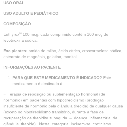
USO ORAL
USO ADULTO E PEDIÁTRICO
COMPOSIÇÃO
®
Euthyrox
100 mcg: cada comprimido contém 100 mcg de
levotiroxina sódica.
Excipientes:
amido de milho, ácido cítrico, croscarmelose sódica,
estearato de magnésio, gelatina, manitol.
INFORMAÇÕES AO PACIENTE
PARA QUE ESTE MEDICAMENTO É INDICADO?
Este
medicamento é destinado à:
− Terapia de reposição ou suplementação hormonal (de
hormônio) em pacientes com hipotireoidismo (produção
insuficiente de hormônio pela glândula tireoide) de qualquer causa
(exceto no hipotireoidismo transitório, durante a fase de
recuperação de tireoidite subaguda – doença inflamatória da
glândula tireoide). Nesta categoria incluem-se: cretinismo