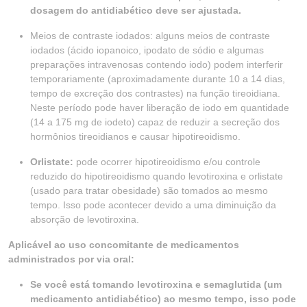
dosagem do antidiabético deve ser ajustada.
Meios de contraste iodados: alguns meios de contraste
iodados (ácido iopanoico, ipodato de sódio e algumas
preparações intravenosas contendo iodo) podem interferir
temporariamente (aproximadamente durante 10 a 14 dias,
tempo de excreção dos contrastes) na função tireoidiana.
Neste período pode haver liberação de iodo em quantidade
(14 a 175 mg de iodeto) capaz de reduzir a secreção dos
hormônios tireoidianos e causar hipotireoidismo.
Orlistate:
pode ocorrer hipotireoidismo e/ou controle
reduzido do hipotireoidismo quando levotiroxina e orlistate
(usado para tratar obesidade) são tomados ao mesmo
tempo. Isso pode acontecer devido a uma diminuição da
absorção de levotiroxina.
Aplicável ao uso concomitante de medicamentos
administrados por via oral:
Se você está tomando levotiroxina e semaglutida (um
medicamento antidiabético) ao mesmo tempo, isso pode