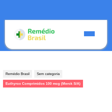
Skip
to
content
Skip
to
content
Open
Button
Remédio Brasil
Sem categoria
Euthyrox Comprimidos 100 mcg (Merck S/A)