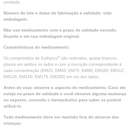
umidade.
Número de lote e datas de fabricação e validade: vide
embalagem.
Não use medicamento com o prazo de validade vencido.
Guarde-o em sua embalagem original.
Características do medicamento:
®
Os comprimidos de Euthyrox
são redondos, quase brancos,
planos em ambos os lados e com a inscrição correspondente à
cada concentração (EM25; EM50; EM75; EM88; EM100; EM112;
EM125; EM150; EM175; EM200) em um dos lados.
Antes de usar, observe o aspecto do medicamento. Caso ele
esteja no prazo de validade e você observe alguma mudança
no aspecto, consulte o farmacêutico para saber se poderá
utilizá-lo.
Todo medicamento deve ser mantido fora do alcance das
crianças.