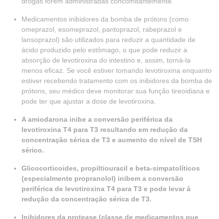
drogas forem administradas concomitantemente.
Medicamentos inibidores da bomba de prótons (como
omeprazol, esomeprazol, pantoprazol, rabeprazol e
lansoprazol) são utilizados para reduzir a quantidade de
ácido produzido pelo estômago, o que pode reduzir a
absorção de levotiroxina do intestino e, assim, torná-la
menos eficaz. Se você estiver tomando levotiroxina enquanto
estiver recebendo tratamento com os inibidores da bomba de
prótons, seu médico deve monitorar sua função tireoidiana e
pode ter que ajustar a dose de levotiroxina.
A amiodarona inibe a conversão periférica da
levotiroxina T4 para T3 resultando em redução da
concentração sérica de T3 e aumento do nível de TSH
sérico.
Glicocorticoides, propiltiouracil e beta-simpatolíticos
(especialmente propranolol) inibem a conversão
periférica de levotiroxina T4 para T3 e pode levar à
redução da concentração sérica de T3.
Inibidores da protease (classe de medicamentos que