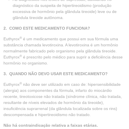
diagnóstico da suspeita de hipertireoidismo (produção
excessiva de hormônio pela glândula tireoide) leve ou de
glândula tireoide autônoma.
2. COMO ESTE MEDICAMENTO FUNCIONA?
®
Euthyrox
é um medicamento que possui em sua fórmula uma
substância chamada levotiroxina. A levotiroxina é um hormônio
normalmente fabricado pelo organismo pela glândula tireoide.
®
Euthyrox
é prescrito pelo médico para suprir a deficiência desse
hormônio no organismo.
3. QUANDO NÃO DEVO USAR ESTE MEDICAMENTO?
®
Euthyrox
não deve ser utilizado em caso de: hipersensibilidade
(alergia) aos componentes da fórmula, infarto do miocárdio
recente, tireotoxicose não tratada (síndrome clínica, não tratada,
resultante de níveis elevados de hormônio da tireoide),
insuficiência suprarrenal (da glândula localizada sobre os rins)
descompensada e hipertireoidismo não tratado.
Não há contraindicação relativa a faixas etárias.