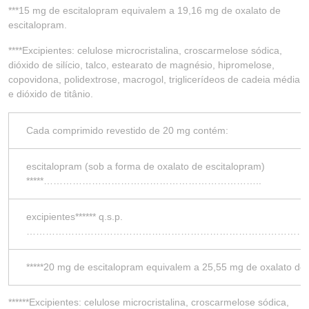
***15 mg de escitalopram equivalem a 19,16 mg de oxalato de
escitalopram.
****Excipientes: celulose microcristalina, croscarmelose sódica,
dióxido de silício, talco, estearato de magnésio, hipromelose,
copovidona, polidextrose, macrogol, triglicerídeos de cadeia média
e dióxido de titânio.
Cada comprimido revestido de 20 mg contém:
escitalopram (sob a forma de oxalato de escitalopram)
*****…………………………………………………………..
excipientes****** q.s.p.
……………………………………………………………………………
*****20 mg de escitalopram equivalem a 25,55 mg de oxalato de 
******Excipientes: celulose microcristalina, croscarmelose sódica,