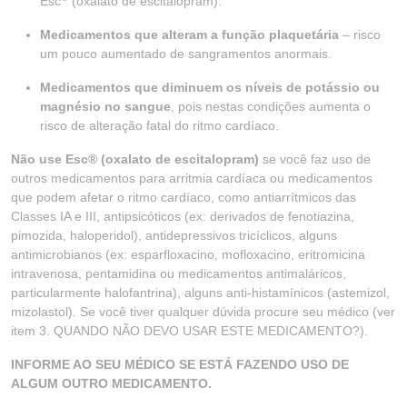
Esc
(oxalato de escitalopram).
Medicamentos que alteram a função plaquetária
– risco
um pouco aumentado de sangramentos anormais.
Medicamentos que diminuem os níveis de potássio ou
magnésio no sangue
, pois nestas condições aumenta o
risco de alteração fatal do ritmo cardíaco.
Não use Esc® (oxalato de escitalopram)
se você faz uso de
outros medicamentos para arritmia cardíaca ou medicamentos
que podem afetar o ritmo cardíaco, como antiarrítmicos das
Classes IA e III, antipsicóticos (ex: derivados de fenotiazina,
pimozida, haloperidol), antidepressivos tricíclicos, alguns
antimicrobianos (ex: esparfloxacino, mofloxacino, eritromicina
intravenosa, pentamidina ou medicamentos antimaláricos,
particularmente halofantrina), alguns anti-histamínicos (astemizol,
mizolastol). Se você tiver qualquer dúvida procure seu médico (ver
item 3. QUANDO NÃO DEVO USAR ESTE MEDICAMENTO?).
INFORME AO SEU MÉDICO SE ESTÁ FAZENDO USO DE
ALGUM OUTRO MEDICAMENTO.