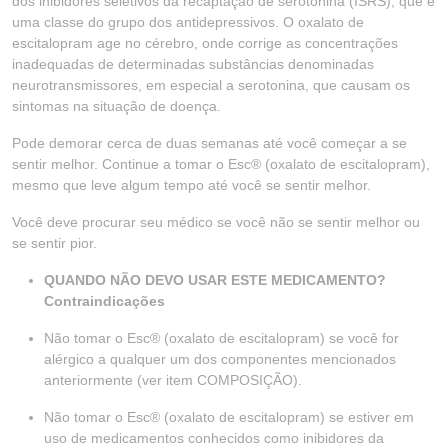
dos inibidores seletivos da recaptação de serotonina (ISRS), que é
uma classe do grupo dos antidepressivos. O oxalato de
escitalopram age no cérebro, onde corrige as concentrações
inadequadas de determinadas substâncias denominadas
neurotransmissores, em especial a serotonina, que causam os
sintomas na situação de doença.
Pode demorar cerca de duas semanas até você começar a se
sentir melhor. Continue a tomar o Esc® (oxalato de escitalopram),
mesmo que leve algum tempo até você se sentir melhor.
Você deve procurar seu médico se você não se sentir melhor ou
se sentir pior.
QUANDO NÃO DEVO USAR ESTE MEDICAMENTO?
Contraindicações
Não tomar o Esc® (oxalato de escitalopram) se você for
alérgico a qualquer um dos componentes mencionados
anteriormente (ver item COMPOSIÇÃO).
Não tomar o Esc® (oxalato de escitalopram) se estiver em
uso de medicamentos conhecidos como inibidores da