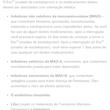
®
O Esc
(oxalato de escitalopram) e os medicamentos abaixo
devem ser associados com orientação médica:
Inibidores não seletivos da monoaminoxidase (IMAO)
–
que contenham fenelzina, iproniazida, isocarboxazida,
nialamida e tranilcipromina como ingredientes ativos. Se você
fez uso de algum destes medicamentos, após a interrupção
você precisará esperar 14 dias antes de começar a tomar o
®
®
Esc
(oxalato de escitalopram). Após a interrupção do Esc
(oxalato de escitalopram), você deve esperar 7 dias antes de
usar qualquer um destes medicamentos.
Inibidores seletivos da MAO-A,
reversíveis, que contenham
moclobemida (usada para tratar depressão).
Inibidores irreversíveis da MAO-B
, que contenham
selegilina (usada para tratar doença de Parkinson). Eles
aumentam o risco de efeitos adversos.
O antibiótico linezolida.
Lítio
(usado no tratamento do Transtorno Maníaco-
Depressivo)
e triptofano.