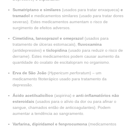
Sumatriptano e similares
(usados para tratar enxaqueca)
e
tramadol
e medicamentos similares (usado para tratar dores
severas). Estes medicamentos aumentam o risco de
surgimento de efeitos adversos.
Cimetidina, lansoprazol e omeprazol
(usados para
tratamento de úlceras estomacais),
fluvoxamina
(antidepressivo) e
ticlopidina
(usado para reduzir o risco de
derrame). Estes medicamentos podem causar aumento da
quantidade do oxalato de escitalopram no organismo.
Erva de São João
(
Hypericum perforatum
) – um
medicamento fitoterápico usado para tratamento da
depressão.
Ácido acetilsalicílico
(aspirina) e
anti-inflamatórios não
esteroidais
(usados para o alívio da dor ou para afinar o
sangue, chamados então de anticoagulantes). Podem
aumentar a tendência ao sangramento.
Varfarina, dipiridamol e fenprocumona
(medicamentos