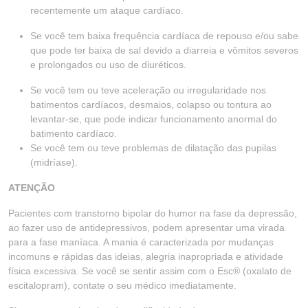
recentemente um ataque cardíaco.
Se você tem baixa frequência cardíaca de repouso e/ou sabe
que pode ter baixa de sal devido a diarreia e vômitos severos
e prolongados ou uso de diuréticos.
Se você tem ou teve aceleração ou irregularidade nos
batimentos cardíacos, desmaios, colapso ou tontura ao
levantar-se, que pode indicar funcionamento anormal do
batimento cardíaco.
Se você tem ou teve problemas de dilatação das pupilas
(midríase).
ATENÇÃO
Pacientes com transtorno bipolar do humor na fase da depressão,
ao fazer uso de antidepressivos, podem apresentar uma virada
para a fase maníaca. A mania é caracterizada por mudanças
incomuns e rápidas das ideias, alegria inapropriada e atividade
física excessiva. Se você se sentir assim com o Esc® (oxalato de
escitalopram), contate o seu médico imediatamente.