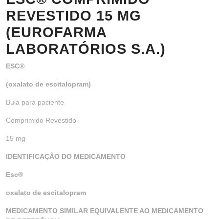
REVESTIDO 15 MG
(EUROFARMA
LABORATÓRIOS S.A.)
ESC®
(oxalato de escitalopram)
Bula para paciente
Comprimido Revestido
15 mg
IDENTIFICAÇÃO DO MEDICAMENTO
Esc®
oxalato de escitalopram
MEDICAMENTO SIMILAR EQUIVALENTE AO MEDICAMENTO