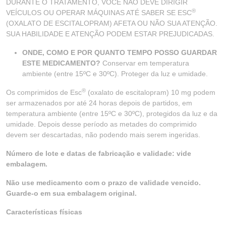
DURANTE O TRATAMENTO, VOCÊ NÃO DEVE DIRIGIR
®
VEÍCULOS OU OPERAR MÁQUINAS ATÉ SABER SE ESC
(OXALATO DE ESCITALOPRAM) AFETA OU NÃO SUA ATENÇÃO.
SUA HABILIDADE E ATENÇÃO PODEM ESTAR PREJUDICADAS.
ONDE, COMO E POR QUANTO TEMPO POSSO GUARDAR
ESTE MEDICAMENTO?
Conservar em temperatura
ambiente (entre 15ºC e 30ºC). Proteger da luz e umidade.
®
Os comprimidos de Esc
(oxalato de escitalopram) 10 mg podem
ser armazenados por até 24 horas depois de partidos, em
temperatura ambiente (entre 15ºC e 30ºC), protegidos da luz e da
umidade. Depois desse período as metades do comprimido
devem ser descartadas, não podendo mais serem ingeridas.
Número de lote e datas de fabricação e validade: vide
embalagem.
Não use medicamento com o prazo de validade vencido.
Guarde-o em sua embalagem original.
Características físicas