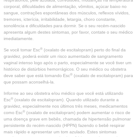
respiratórios, pele azulada, convulsões, mudanças na temperatura
corporal, dificuldades de alimentação, vômitos, açúcar baixo no
sangue, contrações espontâneas dos músculos, reflexos vívidos,
tremores, icterícia, irritabilidade, letargia, choro constante,
sonolência e dificuldades para dormir. Se o seu recém-nascido
apresenta algum destes sintomas, por favor, contate o seu médico
imediatamente.
®
Se você tomar Esc
(oxalato de escitalopram) perto do final da
gravidez, poderá existir um risco aumentado de sangramento
vaginal intenso logo após o parto, especialmente se você tiver um
histórico de distúrbios hemorrágicos. O seu médico ou obstetra
®
deve saber que está tomando Esc
(oxalato de escitalopram) para
que possam aconselhá-la.
Informe ao seu obstetra e/ou médico que você está utilizando
®
Esc
(oxalato de escitalopram). Quando utilizado durante a
gravidez, especialmente nos últimos três meses, medicamentos
®
como Esc
(oxalato de escitalopram) podem aumentar o risco de
uma doença grave em bebês, chamada de hipertensão pulmonar
persistente do recém-nascido (HPPN) fazendo o bebê respirar
mais rápido e apresentar um tom azulado. Estes sintomas