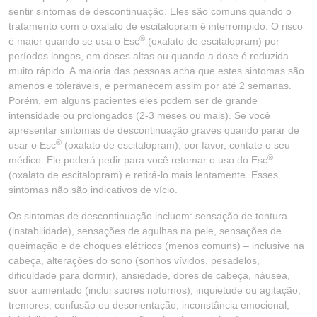
sentir sintomas de descontinuação. Eles são comuns quando o
tratamento com o oxalato de escitalopram é interrompido. O risco
®
é maior quando se usa o Esc
(oxalato de escitalopram) por
períodos longos, em doses altas ou quando a dose é reduzida
muito rápido. A maioria das pessoas acha que estes sintomas são
amenos e toleráveis, e permanecem assim por até 2 semanas.
Porém, em alguns pacientes eles podem ser de grande
intensidade ou prolongados (2-3 meses ou mais). Se você
apresentar sintomas de descontinuação graves quando parar de
®
usar o Esc
(oxalato de escitalopram), por favor, contate o seu
®
médico. Ele poderá pedir para você retomar o uso do Esc
(oxalato de escitalopram) e retirá-lo mais lentamente. Esses
sintomas não são indicativos de vício.
Os sintomas de descontinuação incluem: sensação de tontura
(instabilidade), sensações de agulhas na pele, sensações de
queimação e de choques elétricos (menos comuns) – inclusive na
cabeça, alterações do sono (sonhos vívidos, pesadelos,
dificuldade para dormir), ansiedade, dores de cabeça, náusea,
suor aumentado (inclui suores noturnos), inquietude ou agitação,
tremores, confusão ou desorientação, inconstância emocional,