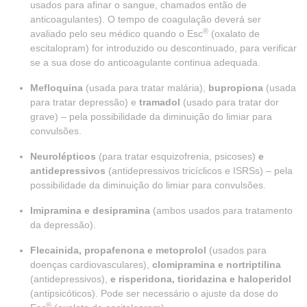
usados para afinar o sangue, chamados então de
anticoagulantes). O tempo de coagulação deverá ser
®
avaliado pelo seu médico quando o Esc
(oxalato de
escitalopram) for introduzido ou descontinuado, para verificar
se a sua dose do anticoagulante continua adequada.
Mefloquina
(usada para tratar malária),
bupropiona
(usada
para tratar depressão) e
tramadol
(usado para tratar dor
grave) – pela possibilidade da diminuição do limiar para
convulsões.
Neurolépticos
(para tratar esquizofrenia, psicoses)
e
antidepressivos
(antidepressivos tricíclicos e ISRSs) – pela
possibilidade da diminuição do limiar para convulsões.
Imipramina e desipramina
(ambos usados para tratamento
da depressão).
Flecainida, propafenona e metoprolol
(usados para
doenças cardiovasculares),
clomipramina e nortriptilina
(antidepressivos),
e risperidona, tioridazina e haloperidol
(antipsicóticos). Pode ser necessário o ajuste da dose do
®