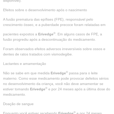
disponível).
Efeitos sobre o desenvolvimento após o nascimento
A fusão prematura das epífises (FPE), responsável pelo
crescimento ósseo, e a puberdade precoce foram relatadas em
®
pacientes expostos a
Erivedge
. Em alguns casos de FPE, a
fusão progrediu após a descontinuação do medicamento.
Foram observados efeitos adversos irreversíveis sobre ossos e
dentes de ratos tratados com vismodegibe.
Lactantes e amamentação
®
Não se sabe em que medida
Erivedge
passa para o leite
materno. Como esse medicamento pode provocar defeitos sérios
no desenvolvimento da criança, você não deve amamentar se
®
estiver tomando
Erivedge
e por 24 meses após a última dose do
medicamento.
Doação de sangue
®
Enquanto você estiver recebendo
Erivedge
e por 24 meses