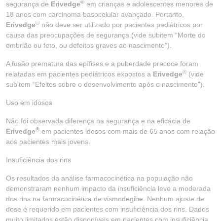
®
segurança de
Erivedge
em crianças e adolescentes menores de
18 anos com carcinoma basocelular avançado. Portanto,
®
Erivedge
não deve ser utilizado por pacientes pediátricos por
causa das preocupações de segurança (vide subitem “Morte do
embrião ou feto, ou defeitos graves ao nascimento”).
A fusão prematura das epífises e a puberdade precoce foram
®
relatadas em pacientes pediátricos expostos a
Erivedge
(vide
subitem “Efeitos sobre o desenvolvimento após o nascimento”).
Uso em idosos
Não foi observada diferença na segurança e na eficácia de
®
Erivedge
em pacientes idosos com mais de 65 anos com relação
aos pacientes mais jovens.
Insuficiência dos rins
Os resultados da análise farmacocinética na população não
demonstraram nenhum impacto da insuficiência leve a moderada
dos rins na farmacocinética de vismodegibe. Nenhum ajuste de
dose é requerido em pacientes com insuficiência dos rins. Dados
muito limitados estão disponíveis em pacientes com insuficiência