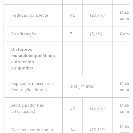
Muito
Redução do apetite
41
(29,7%)
comu
Desidratação
7
(5,1%)
Comu
Distúrbios
musculoesqueléticos
e do tecido
conjuntivo
Espasmos musculares
Muito
103 (74,6%)
(contrações fortes)
comu
Artralgia (dor nas
Muito
23
(16,7%)
articulações)
comu
Muito
Dor nas extremidades
14
(10,1%)