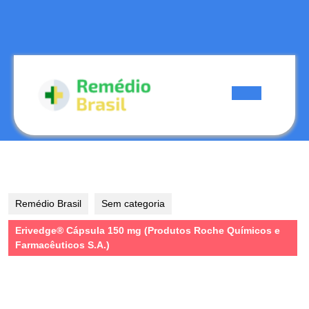
Skip
to
content
Skip
to
content
Open
Button
Remédio Brasil
Sem categoria
Erivedge® Cápsula 150 mg (Produtos Roche Químicos e
Farmacêuticos S.A.)