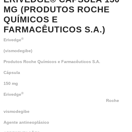
MG (PRODUTOS ROCHE
QUÍMICOS E
FARMACÊUTICOS S.A.)
®
Erivedge
(vismodegibe)
Produtos Roche Químicos e Farmacêuticos S.A.
Cápsula
150 mg
®
Erivedge
Roche
vismodegibe
Agente antineoplásico