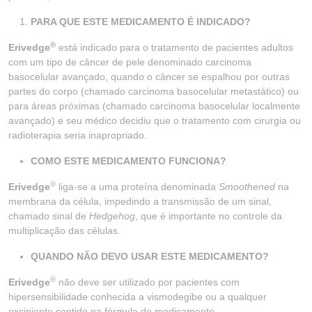
PARA QUE ESTE MEDICAMENTO É INDICADO?
®
Erivedge
está indicado para o tratamento de pacientes adultos
com um tipo de câncer de pele denominado carcinoma
basocelular avançado, quando o câncer se espalhou por outras
partes do corpo (chamado carcinoma basocelular metastático) ou
para áreas próximas (chamado carcinoma basocelular localmente
avançado) e seu médico decidiu que o tratamento com cirurgia ou
radioterapia seria inapropriado.
COMO ESTE MEDICAMENTO FUNCIONA?
®
Erivedge
liga-se a uma proteína denominada
Smoothened
na
membrana da célula, impedindo a transmissão de um sinal,
chamado sinal de
Hedgehog
, que é importante no controle da
multiplicação das células.
QUANDO NÃO DEVO USAR ESTE MEDICAMENTO?
®
Erivedge
não deve ser utilizado por pacientes com
hipersensibilidade conhecida a vismodegibe ou a qualquer
excipiente contido na fórmula do medicamento.