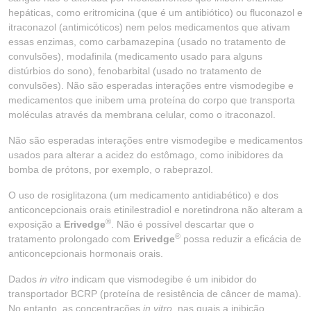
hepáticas, como eritromicina (que é um antibiótico) ou fluconazol e
itraconazol (antimicóticos) nem pelos medicamentos que ativam
essas enzimas, como carbamazepina (usado no tratamento de
convulsões), modafinila (medicamento usado para alguns
distúrbios do sono), fenobarbital (usado no tratamento de
convulsões). Não são esperadas interações entre vismodegibe e
medicamentos que inibem uma proteína do corpo que transporta
moléculas através da membrana celular, como o itraconazol.
Não são esperadas interações entre vismodegibe e medicamentos
usados para alterar a acidez do estômago, como inibidores da
bomba de prótons, por exemplo, o rabeprazol.
O uso de rosiglitazona (um medicamento antidiabético) e dos
anticoncepcionais orais etinilestradiol e noretindrona não alteram a
®
exposição a
Erivedge
. Não é possível descartar que o
®
tratamento prolongado com
Erivedge
possa reduzir a eficácia de
anticoncepcionais hormonais orais.
Dados
in vitro
indicam que vismodegibe é um inibidor do
transportador BCRP (proteína de resistência de câncer de mama).
No entanto, as concentrações
in vitro
, nas quais a inibição