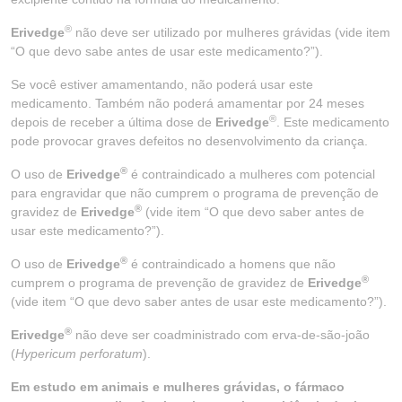
®
Erivedge
não deve ser utilizado por mulheres grávidas (vide item
“O que devo sabe antes de usar este medicamento?”).
Se você estiver amamentando, não poderá usar este
medicamento. Também não poderá amamentar por 24 meses
®
depois de receber a última dose de
Erivedge
. Este medicamento
pode provocar graves defeitos no desenvolvimento da criança.
®
O uso de
Erivedge
é contraindicado a mulheres com potencial
para engravidar que não cumprem o programa de prevenção de
®
gravidez de
Erivedge
(vide item “O que devo saber antes de
usar este medicamento?”).
®
O uso de
Erivedge
é contraindicado a homens que não
®
cumprem o programa de prevenção de gravidez de
Erivedge
(vide item “O que devo saber antes de usar este medicamento?”).
®
Erivedge
não deve ser coadministrado com erva-de-são-joão
(
Hypericum perforatum
).
Em estudo em animais e mulheres grávidas, o fármaco