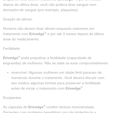
depois da última dose, você não poderá doar sangue nem
derivados de sangue (por exemplo, plaquetas).
Doação de sêmen
Homens não devem doar sêmen enquanto estiverem em
®
tratamento com
Erivedge
e por até 3 meses depois da última
dose do medicamento.
Fertilidade
®
Erivedge
pode prejudicar a fertilidade (capacidade de
engravidar) de mulheres. Não se sabe se esse comprometimento
reversível. Algumas mulheres em idade fértil pararam de
menstruar durante o tratamento. Você deverá discutir com
seu médico algumas formas para preservar a fertilidade
®
antes de iniciar o tratamento com
Erivedge
.
Excipientes
®
As cápsulas de
Erivedge
contêm lactose monoidratada.
Pacientes com problema hereditário raro de intolerância a