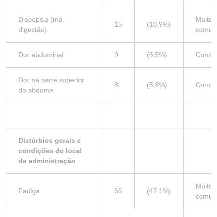
Dispepsia (má
Muito
15
(10,9%)
digestão)
comu
Dor abdominal
9
(6,5%)
Comu
Dor na parte superior
8
(5,8%)
Comu
do abdome
Distúrbios gerais e
condições do local
de administração
Muito
Fadiga
65
(47,1%)
comu