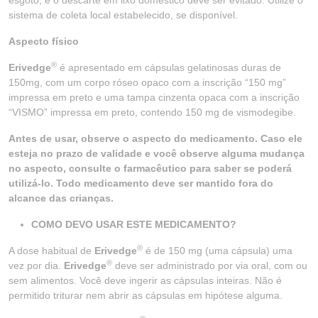
esgoto, e o descarte em lixo doméstico deve ser evitado. Utilize o
sistema de coleta local estabelecido, se disponível.
Aspecto físico
®
Erivedge
é apresentado em cápsulas gelatinosas duras de
150mg, com um corpo róseo opaco com a inscrição “150 mg”
impressa em preto e uma tampa cinzenta opaca com a inscrição
“VISMO” impressa em preto, contendo 150 mg de vismodegibe.
Antes de usar, observe o aspecto do medicamento. Caso ele
esteja no prazo de validade e você observe alguma mudança
no aspecto, consulte o farmacêutico para saber se poderá
utilizá-lo. Todo medicamento deve ser mantido fora do
alcance das crianças.
COMO DEVO USAR ESTE MEDICAMENTO?
®
A dose habitual de
Erivedge
é de 150 mg (uma cápsula) uma
®
vez por dia.
Erivedge
deve ser administrado por via oral, com ou
sem alimentos. Você deve ingerir as cápsulas inteiras. Não é
permitido triturar nem abrir as cápsulas em hipótese alguma.