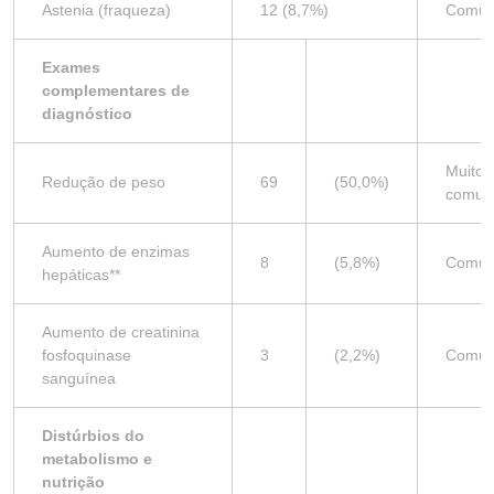
Astenia (fraqueza)
12 (8,7%)
Comu
Exames
complementares de
diagnóstico
Muito
Redução de peso
69
(50,0%)
comu
Aumento de enzimas
8
(5,8%)
Comu
hepáticas**
Aumento de creatinina
fosfoquinase
3
(2,2%)
Comu
sanguínea
Distúrbios do
metabolismo e
nutrição