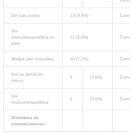
comu
Dor nas costas
13 (9,4%)
Comu
Dor
musculoesquelética no
11 (8,0%)
Comu
peito
Mialgia (dor muscular)
10 (7,2%)
Comu
Dor na lateral do
5
(3,6%)
Comu
tronco
Dor
5
(3,6%)
Comu
musculoesquelética
Distúrbios do
sistema nervoso