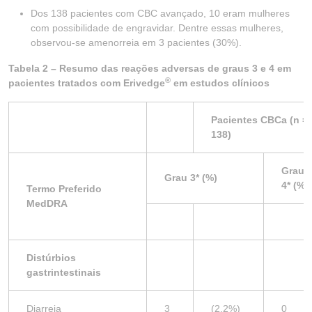
Dos 138 pacientes com CBC avançado, 10 eram mulheres
com possibilidade de engravidar. Dentre essas mulheres,
observou-se amenorreia em 3 pacientes (30%).
Tabela 2 – Resumo das reações adversas de graus 3 e 4 em
®
pacientes tratados com Erivedge
em estudos clínicos
Pacientes CBCa (n =
138)
Grau
Grau 3* (%)
4* (%)
Termo Preferido
MedDRA
Distúrbios
gastrintestinais
Diarreia
3
(2,2%)
0