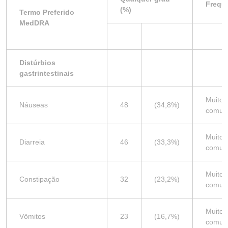
Frequ
(%)
Termo Preferido
MedDRA
Distúrbios
gastrintestinais
Muito
Náuseas
48
(34,8%)
comu
Muito
Diarreia
46
(33,3%)
comu
Muito
Constipação
32
(23,2%)
comu
Muito
Vômitos
23
(16,7%)
comu