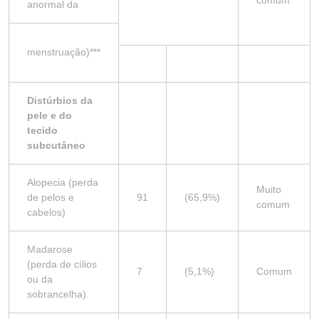
comum
anormal da
menstruação)***
Distúrbios da
pele e do
tecido
subcutâneo
Alopecia (perda
Muito
de pelos e
91
(65,9%)
comum
cabelos)
Madarose
(perda de cílios
7
(5,1%)
Comum
ou da
sobrancelha)