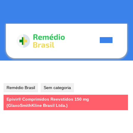
Skip
to
content
Skip
to
content
Open
Button
Remédio Brasil
Sem categoria
Epivir® Comprimidos Reevstidos 150 mg
(GlaxoSmithKline Brasil Ltda.)