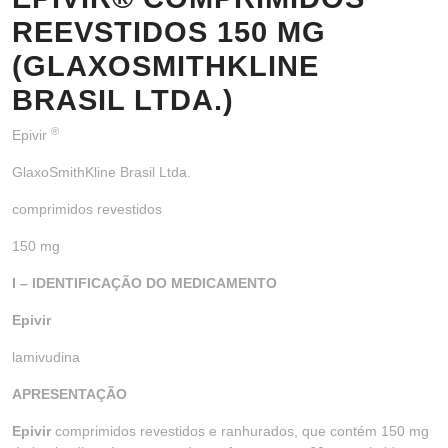
REEVSTIDOS 150 MG
(GLAXOSMITHKLINE
BRASIL LTDA.)
®
Epivir
GlaxoSmithKline Brasil Ltda.
comprimidos revestidos
150 mg
I – IDENTIFICAÇÃO DO MEDICAMENTO
Epivir
lamivudina
APRESENTAÇÃO
Epivir
comprimidos revestidos e ranhurados, que contém 150 mg