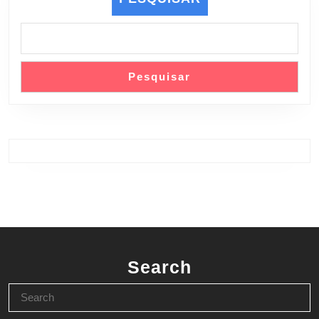
Pesquisar
Search
Search
for: