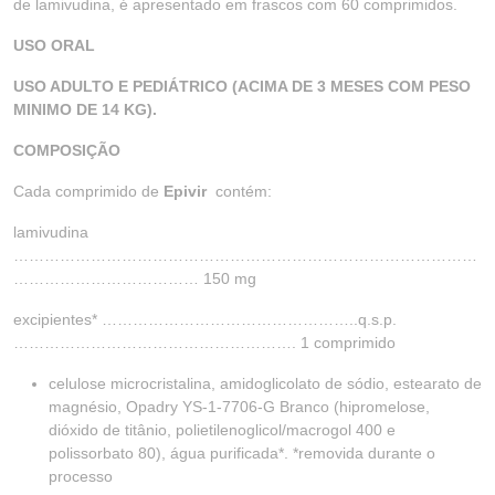
de lamivudina, é apresentado em frascos com 60 comprimidos.
USO ORAL
USO ADULTO E PEDIÁTRICO (ACIMA DE 3 MESES COM PESO
MINIMO DE 14 KG).
COMPOSIÇÃO
Cada comprimido de
Epivir
contém:
lamivudina
………………………………………………………………………………
……………………………… 150 mg
excipientes* …………………………………………..q.s.p.
………………………………………………. 1 comprimido
celulose microcristalina, amidoglicolato de sódio, estearato de
magnésio, Opadry YS-1-7706-G Branco (hipromelose,
dióxido de titânio, polietilenoglicol/macrogol 400 e
polissorbato 80), água purificada*. *removida durante o
processo