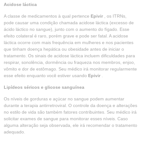
Acidose láctica
A classe de medicamentos à qual pertence
Epivir
, os ITRNs,
pode causar uma condição chamada acidose láctica (excesso de
ácido láctico no sangue), junto com o aumento do fígado. Esse
efeito colateral é raro, porém grave e pode ser fatal. A acidose
láctica ocorre com mais frequência em mulheres e nos pacientes
que tinham doença hepática ou obesidade antes de iniciar o
tratamento. Os sinais de acidose láctica incluem dificuldades para
respirar, sonolência, dormência ou fraqueza nos membros, enjoo,
vômito e dor de estômago. Seu médico irá monitorar regularmente
esse efeito enquanto você estiver usando
Epivir
.
Lipídeos séricos e glicose sanguínea
Os níveis de gorduras e açúcar no sangue podem aumentar
durante a terapia antirretroviral. O controle da doença e alterações
no estilo de vida são também fatores contribuintes. Seu médico irá
solicitar exames de sangue para monitorar esses níveis. Caso
alguma alteração seja observada, ele irá recomendar o tratamento
adequado.