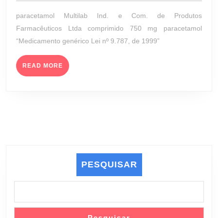
julho
(M
de
paracetamol Multilab Ind. e Com. de Produtos
IND
2023
Farmacêuticos Ltda comprimido 750 mg paracetamol
E
“Medicamento genérico Lei nº 9.787, de 1999”
CO
DE
READ
PR
READ MORE
MORE
FA
LT
PESQUISAR
Pesquisar