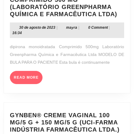
(LABORATÓRIO GREENPHARMA
DIPI
QUÍMICA E FARMACÊUTICA LTDA)
MON
COM
30
mayra
30 de agosto de 2023
|
mayra
|
0 Comment
|
de
16:34
500
agosto
MG
de
dipirona monoidratada Comprimido 500mg Laboratório
(LAB
2023
Greenpharma Química e Farmacêutica Ltda MODELO DE
GRE
BULA PARA O PACIENTE Esta bula é continuamente
QUÍM
E
READ
FARM
READ MORE
MORE
LTDA
GYNBEN® CREME VAGINAL 100
MG/5 G + 150 MG/5 G (UCI-FARMA
GYN
INDÚSTRIA FARMACÊUTICA LTDA.)