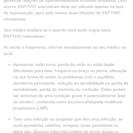
gerenciar reações de hipersensibilidade incluindo anafilaxia, caso
ocorra. ENTYVIO subcutâneo deve ser utilizado apenas na fase
de manutenção, após pelo menos duas infusões de ENTYVIO
intravenoso.
Seu médico avaliará se e quando você pode migrar para
ENTYVIO subcutâneo.
Ao iniciar o tratamento, informe imediatamente ao seu médico se
você:
Apresentar visão turva, perda da visão ou visão dupla,
dificuldade para falar, fraqueza no braço ou perna, alteração
na sua forma de andar ou problemas com o equilíbrio,
dormência persistente, redução da sensibilidade ou perda da
sensibilidade, perda da memória ou confusão. Estes podem
ser sintomas de uma condição grave e potencialmente fatal
do cérebro, conhecida como leucoencefalopatia multifocal
progressiva (LMP).
Tiver uma infecção ou suspeitar que tem uma infecção, se
você apresentar calafrios, arrepios, tosse persistente ou
febre alta. Algumas infecções podem se tornar graves e