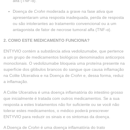
alfa (TNF-α).
Doença de
Crohn
moderada a grave na fase ativa que
apresentaram uma resposta inadequada, perda de resposta
ou são intolerantes ao tratamento convencional ou a um
antagonista de fator de necrose tumoral alfa (TNF-α).
2. COMO ESTE MEDICAMENTO FUNCIONA?
ENTYVIO contém a substância ativa vedolizumabe, que pertence
a um grupo de medicamentos biológicos denominados anticorpos
monoclonais. O vedolizumabe bloqueia uma proteína presente na
superfície dos glóbulos brancos do sangue que causa inflamação
na Colite Ulcerativa e na Doença de
Crohn
e, dessa forma, reduz
a inflamação.
A Colite Ulcerativa é uma doença inflamatória do intestino grosso
que inicialmente é tratada com outros medicamentos. Se a sua
resposta a estes tratamentos não for suficiente ou se você não
tolerar estes medicamentos, o médico poderá prescrever
ENTYVIO para reduzir os sinais e os sintomas da doença.
A Doença de
Crohn
é uma doença inflamatória do trato