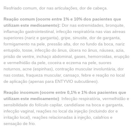
Resfriado comum, dor nas articulações, dor de cabeça.
Reação comum (ocorre entre 1% e 10% dos pacientes que
utilizam este medicamento):
Dor nas extremidades, bronquite,
inflamação gastrointestinal, infecção respiratória nas vias aéreas
superiores (nariz e garganta), gripe, sinusite, dor de garganta,
formigamento na pele, pressão alta, dor no fundo da boca, nariz
entupido, tosse, infecção do ânus, úlcera no ânus, náusea, azia,
prisão de ventre, inchaço abdominal, gases, hemorroidas, erupção
e vermelhidão da pele, coceira e eczema na pele, suores
noturnos, acne (espinhas), contração muscular involuntária, dor
nas costas, fraqueza muscular, cansaço, febre e reação no local
de aplicação (apenas para ENTYVIO subcutâneo).
Reação incomum (ocorre entre 0,1% e 1% dos pacientes que
utilizam este medicamento)
: Infecção respiratória, vermelhidão e
sensibilidade do folículo capilar, candidíase na boca e garganta,
infecção vaginal, reações no local da injeção (incluindo dor e
irritação local), reações relacionadas à injeção, calafrios e
sensação de frio.