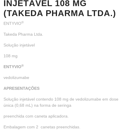
INJETÁVEL 108 MG
(TAKEDA PHARMA LTDA.)
®
ENTYVIO
Takeda Pharma Ltda.
Solução injetável
108 mg
®
ENTYVIO
vedolizumabe
APRESENTAÇÕES
Solução injetável contendo 108 mg de vedolizumabe em dose
única (0,68 mL) na forma de seringa
preenchida com caneta aplicadora.
Embalagem com 2 canetas preenchidas.