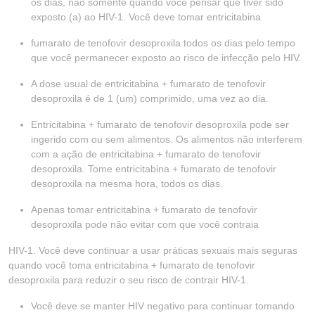
os dias, não somente quando você pensar que tiver sido
exposto (a) ao HIV-1. Você deve tomar entricitabina
fumarato de tenofovir desoproxila todos os dias pelo tempo
que você permanecer exposto ao risco de infecção pelo HIV.
A dose usual de entricitabina + fumarato de tenofovir
desoproxila é de 1 (um) comprimido, uma vez ao dia.
Entricitabina + fumarato de tenofovir desoproxila pode ser
ingerido com ou sem alimentos. Os alimentos não interferem
com a ação de entricitabina + fumarato de tenofovir
desoproxila. Tome entricitabina + fumarato de tenofovir
desoproxila na mesma hora, todos os dias.
Apenas tomar entricitabina + fumarato de tenofovir
desoproxila pode não evitar com que você contraia
HIV-1. Você deve continuar a usar práticas sexuais mais seguras
quando você toma entricitabina + fumarato de tenofovir
desoproxila para reduzir o seu risco de contrair HIV-1.
Você deve se manter HIV negativo para continuar tomando