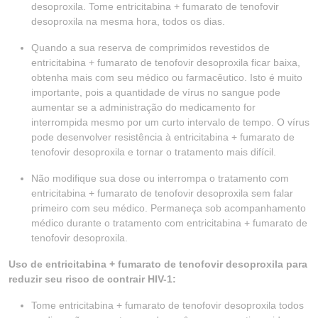
desoproxila. Tome entricitabina + fumarato de tenofovir
desoproxila na mesma hora, todos os dias.
Quando a sua reserva de comprimidos revestidos de
entricitabina + fumarato de tenofovir desoproxila ficar baixa,
obtenha mais com seu médico ou farmacêutico. Isto é muito
importante, pois a quantidade de vírus no sangue pode
aumentar se a administração do medicamento for
interrompida mesmo por um curto intervalo de tempo. O vírus
pode desenvolver resistência à entricitabina + fumarato de
tenofovir desoproxila e tornar o tratamento mais difícil.
Não modifique sua dose ou interrompa o tratamento com
entricitabina + fumarato de tenofovir desoproxila sem falar
primeiro com seu médico. Permaneça sob acompanhamento
médico durante o tratamento com entricitabina + fumarato de
tenofovir desoproxila.
Uso de entricitabina + fumarato de tenofovir desoproxila para
reduzir seu risco de contrair HIV-1:
Tome entricitabina + fumarato de tenofovir desoproxila todos