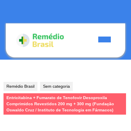
Skip
to
content
Skip
to
content
Open
Button
Remédio Brasil
Sem categoria
Entricitabina + Fumarato de Tenofovir Desoproxila
Comprimidos Revestidos 200 mg + 300 mg (Fundação
Oswaldo Cruz / Instituto de Tecnologia em Fármacos)