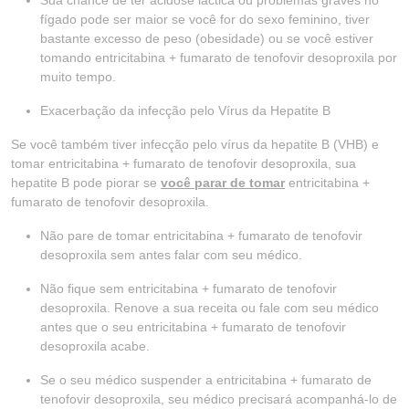
Sua chance de ter acidose láctica ou problemas graves no
fígado pode ser maior se você for do sexo feminino, tiver
bastante excesso de peso (obesidade) ou se você estiver
tomando entricitabina + fumarato de tenofovir desoproxila por
muito tempo.
Exacerbação da infecção pelo Vírus da Hepatite B
Se você também tiver infecção pelo vírus da hepatite B (VHB) e
tomar entricitabina + fumarato de tenofovir desoproxila, sua
hepatite B pode piorar se
você parar de tomar
entricitabina +
fumarato de tenofovir desoproxila.
Não pare de tomar entricitabina + fumarato de tenofovir
desoproxila sem antes falar com seu médico.
Não fique sem entricitabina + fumarato de tenofovir
desoproxila. Renove a sua receita ou fale com seu médico
antes que o seu entricitabina + fumarato de tenofovir
desoproxila acabe.
Se o seu médico suspender a entricitabina + fumarato de
tenofovir desoproxila, seu médico precisará acompanhá-lo de