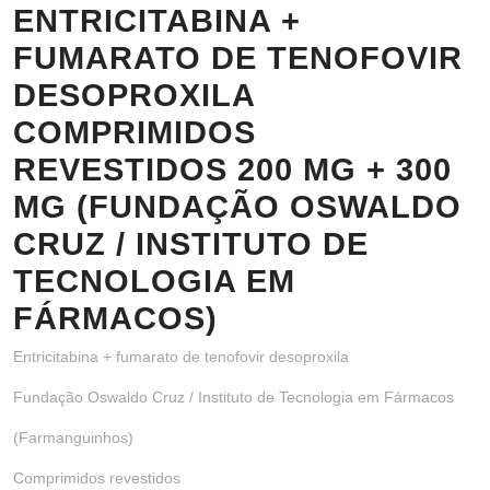
ENTRICITABINA +
FUMARATO DE TENOFOVIR
DESOPROXILA
COMPRIMIDOS
REVESTIDOS 200 MG + 300
MG (FUNDAÇÃO OSWALDO
CRUZ / INSTITUTO DE
TECNOLOGIA EM
FÁRMACOS)
Entricitabina + fumarato de tenofovir desoproxila
Fundação Oswaldo Cruz / Instituto de Tecnologia em Fármacos
(Farmanguinhos)
Comprimidos revestidos