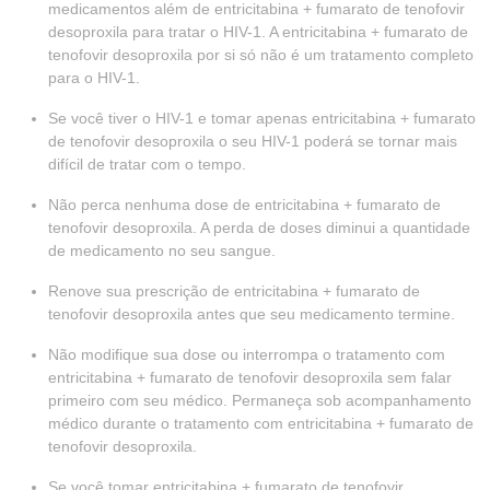
medicamentos além de entricitabina + fumarato de tenofovir
desoproxila para tratar o HIV-1. A entricitabina + fumarato de
tenofovir desoproxila por si só não é um tratamento completo
para o HIV-1.
Se você tiver o HIV-1 e tomar apenas entricitabina + fumarato
de tenofovir desoproxila o seu HIV-1 poderá se tornar mais
difícil de tratar com o tempo.
Não perca nenhuma dose de entricitabina + fumarato de
tenofovir desoproxila. A perda de doses diminui a quantidade
de medicamento no seu sangue.
Renove sua prescrição de entricitabina + fumarato de
tenofovir desoproxila antes que seu medicamento termine.
Não modifique sua dose ou interrompa o tratamento com
entricitabina + fumarato de tenofovir desoproxila sem falar
primeiro com seu médico. Permaneça sob acompanhamento
médico durante o tratamento com entricitabina + fumarato de
tenofovir desoproxila.
Se você tomar entricitabina + fumarato de tenofovir