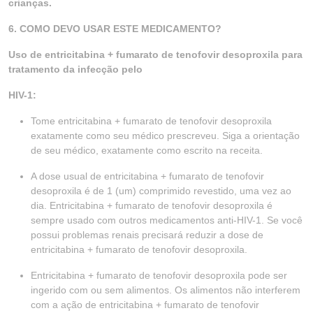
crianças.
6. COMO DEVO USAR ESTE MEDICAMENTO?
Uso de entricitabina + fumarato de tenofovir desoproxila para
tratamento da infecção pelo
HIV-1:
Tome entricitabina + fumarato de tenofovir desoproxila
exatamente como seu médico prescreveu. Siga a orientação
de seu médico, exatamente como escrito na receita.
A dose usual de entricitabina + fumarato de tenofovir
desoproxila é de 1 (um) comprimido revestido, uma vez ao
dia. Entricitabina + fumarato de tenofovir desoproxila é
sempre usado com outros medicamentos anti-HIV-1. Se você
possui problemas renais precisará reduzir a dose de
entricitabina + fumarato de tenofovir desoproxila.
Entricitabina + fumarato de tenofovir desoproxila pode ser
ingerido com ou sem alimentos. Os alimentos não interferem
com a ação de entricitabina + fumarato de tenofovir