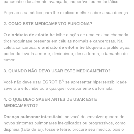
pancreático localmente avançado, inoperável ou metastático.
Peça ao seu médico para lhe explicar melhor sobre a sua doença.
2. COMO ESTE MEDICAMENTO FUNCIONA?
O
cloridrato de erlotinibe
inibe a ação de uma enzima chamada
tirosinoquinase presente em células normais e cancerosas. Na
célula cancerosa,
cloridrato de erlotinibe
bloqueia a proliferação,
podendo levá-la a morte, diminuindo, dessa forma, o tamanho do
tumor.
3. QUANDO NÃO DEVO USAR ESTE MEDICAMENTO?
®
Você não deve usar
EGROTIB
se apresentar hipersensibilidade
severa a erlotinibe ou a qualquer componente da fórmula.
4. O QUE DEVO SABER ANTES DE USAR ESTE
MEDICAMENTO?
Doença pulmonar intersticial
: se você desenvolver quadro de
novos sintomas pulmonares inexplicados ou progressivos, como
dispneia (falta de ar), tosse e febre, procure seu médico, pois o