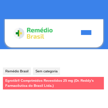
Skip
to
content
Skip
to
content
Open
Button
Remédio Brasil
Sem categoria
Egrotib® Comprimidos Revestidos 25 mg (Dr. Reddy’s
Farmacêutica do Brasil Ltda.)