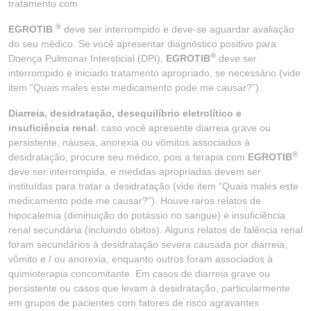
tratamento com
®
EGROTIB
deve ser interrompido e deve-se aguardar avaliação
do seu médico. Se você apresentar diagnóstico positivo para
®
Doença Pulmonar Intersticial (DPI),
EGROTIB
deve ser
interrompido e iniciado tratamento apropriado, se necessário (vide
item “Quais males este medicamento pode me causar?”).
Diarreia, desidratação, desequilíbrio eletrolítico e
insuficiência renal
: caso você apresente diarreia grave ou
persistente, náusea, anorexia ou vômitos associados à
®
desidratação, procure seu médico, pois a terapia com
EGROTIB
deve ser interrompida, e medidas apropriadas devem ser
instituídas para tratar a desidratação (vide item “Quais males este
medicamento pode me causar?”). Houve raros relatos de
hipocalemia (diminuição do potássio no sangue) e insuficiência
renal secundária (incluindo óbitos). Alguns relatos de falência renal
foram secundários à desidratação severa causada por diarreia,
vômito e / ou anorexia, enquanto outros foram associados à
quimioterapia concomitante. Em casos de diarreia grave ou
persistente ou casos que levam à desidratação, particularmente
em grupos de pacientes com fatores de risco agravantes