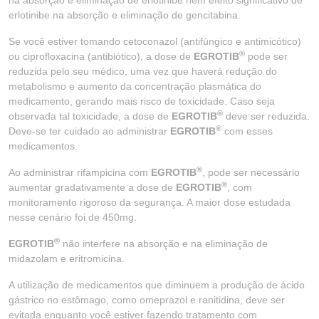
na absorção e eliminação de erlotinibe nem efeito significativo de
erlotinibe na absorção e eliminação de gencitabina.
Se você estiver tomando cetoconazol (antifúngico e antimicótico)
®
ou ciprofloxacina (antibiótico), a dose de
EGROTIB
pode ser
reduzida pelo seu médico, uma vez que haverá redução do
metabolismo e aumento da concentração plasmática do
medicamento, gerando mais risco de toxicidade. Caso seja
®
observada tal toxicidade, a dose de
EGROTIB
deve ser reduzida.
®
Deve-se ter cuidado ao administrar
EGROTIB
com esses
medicamentos.
®
Ao administrar rifampicina com
EGROTIB
, pode ser necessário
®
aumentar gradativamente a dose de
EGROTIB
, com
monitoramento rigoroso da segurança. A maior dose estudada
nesse cenário foi de 450mg.
®
EGROTIB
não interfere na absorção e na eliminação de
midazolam e eritromicina.
A utilização de medicamentos que diminuem a produção de ácido
gástrico no estômago, como omeprazol e ranitidina, deve ser
evitada enquanto você estiver fazendo tratamento com