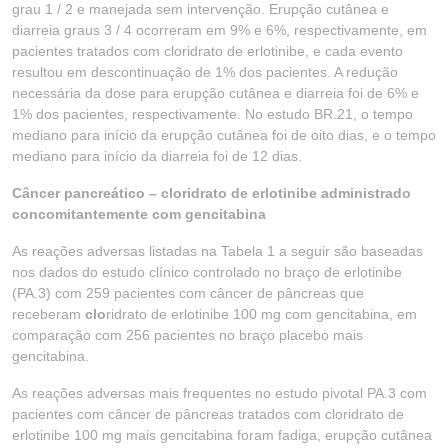
grau 1 / 2 e manejada sem intervenção. Erupção cutânea e
diarreia graus 3 / 4 ocorreram em 9% e 6%, respectivamente, em
pacientes tratados com cloridrato de erlotinibe, e cada evento
resultou em descontinuação de 1% dos pacientes. A redução
necessária da dose para erupção cutânea e diarreia foi de 6% e
1% dos pacientes, respectivamente. No estudo BR.21, o tempo
mediano para início da erupção cutânea foi de oito dias, e o tempo
mediano para início da diarreia foi de 12 dias.
Câncer pancreático – cloridrato de erlotinibe administrado
concomitantemente com gencitabina
As reações adversas listadas na Tabela 1 a seguir são baseadas
nos dados do estudo clínico controlado no braço de erlotinibe
(PA.3) com 259 pacientes com câncer de pâncreas que
receberam
clo
ridrato de erlotinibe 100 mg com gencitabina, em
comparação com 256 pacientes no braço placebo mais
gencitabina.
As reações adversas mais frequentes no estudo pivotal PA.3 com
pacientes com câncer de pâncreas tratados com cloridrato de
erlotinibe 100 mg mais gencitabina foram fadiga, erupção cutânea