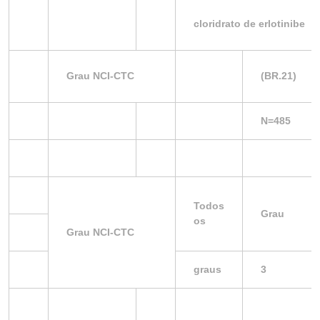
cloridrato de erlotinibe
Grau NCI-CTC
(BR.21)
N=485
Todos
Grau
os
Grau NCI-CTC
graus
3