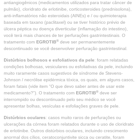
antiangiogênicos (medicamentos utilizados para tratar câncer de
pulmão), cloridrato de erlotinibe, corticosteroides (prednisolona),
anti-inflamatórios não esteroidais (AINEs) e / ou quimioterapia
baseada em taxano (paclitaxel) ou se tiver histórico prévio de
úlcera péptica ou doença diverticular (inflamação do intestino),
você terá mais chances de ter perfurações gastrintestinais. O
®
tratamento com
EGROTIB
deve ser permanentemente
descontinuado se você desenvolver perfuração gastrintestinal.
Distúrbios bolhosos e esfoliativos da pele
: foram relatadas
condições bolhosas, vesiculares ou esfoliativas da pele, incluindo
muito raramente casos sugestivos de síndrome de Stevens-
Johnson / necrólise epidérmica tóxica, os quais, em alguns casos,
foram fatais (vide item “O que devo saber antes de usar este
®
medicamento?”). O tratamento com
EGROTIB
deve ser
interrompido ou descontinuado pelo seu médico se você
apresentar bolhas, vesículas e esfoliações graves de pele.
Distúrbios oculares
: casos muito raros de perfurações ou
ulcerações da córnea foram relatados durante o uso de cloridrato
de erlotinibe. Outros distúrbios oculares, incluindo crescimento
anormal dos cílios, ceratoconjuntivite sicca ou ceratite, foram