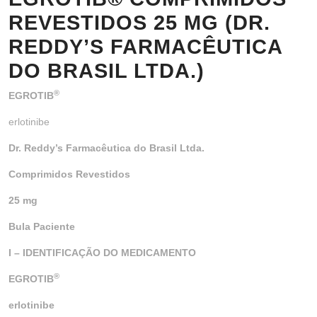
REVESTIDOS 25 MG (DR.
REDDY’S FARMACÊUTICA
DO BRASIL LTDA.)
®
EGROTIB
erlotinibe
Dr. Reddy’s Farmacêutica do Brasil Ltda.
Comprimidos Revestidos
25 mg
Bula Paciente
I – IDENTIFICAÇÃO DO MEDICAMENTO
®
EGROTIB
erlotinibe