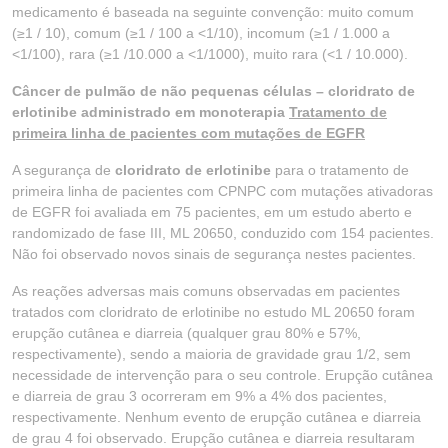
medicamento é baseada na seguinte convenção: muito comum
(≥1 / 10), comum (≥1 / 100 a <1/10), incomum (≥1 / 1.000 a
<1/100), rara (≥1 /10.000 a <1/1000), muito rara (<1 / 10.000).
Câncer de pulmão de não pequenas células – cloridrato de
erlotinibe administrado em monoterapia
Tratamento de
primeira linha de pacientes com mutações de EGFR
A segurança de
cloridrato de erlotinibe
para o tratamento de
primeira linha de pacientes com CPNPC com mutações ativadoras
de EGFR foi avaliada em 75 pacientes, em um estudo aberto e
randomizado de fase III, ML 20650, conduzido com 154 pacientes.
Não foi observado novos sinais de segurança nestes pacientes.
As reações adversas mais comuns observadas em pacientes
tratados com cloridrato de erlotinibe no estudo ML 20650 foram
erupção cutânea e diarreia (qualquer grau 80% e 57%,
respectivamente), sendo a maioria de gravidade grau 1/2, sem
necessidade de intervenção para o seu controle. Erupção cutânea
e diarreia de grau 3 ocorreram em 9% a 4% dos pacientes,
respectivamente. Nenhum evento de erupção cutânea e diarreia
de grau 4 foi observado. Erupção cutânea e diarreia resultaram