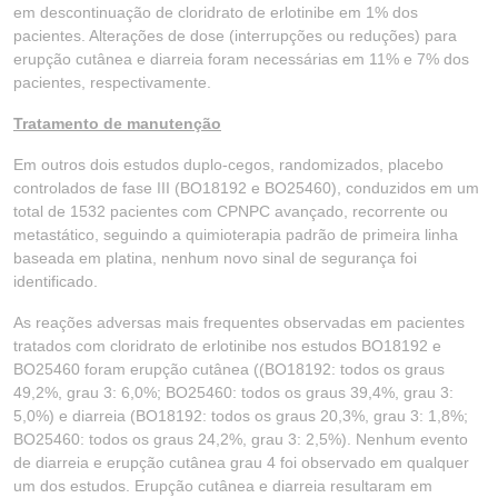
em descontinuação de cloridrato de erlotinibe em 1% dos
pacientes. Alterações de dose (interrupções ou reduções) para
erupção cutânea e diarreia foram necessárias em 11% e 7% dos
pacientes, respectivamente.
Tratamento de manutenção
Em outros dois estudos duplo-cegos, randomizados, placebo
controlados de fase III (BO18192 e BO25460), conduzidos em um
total de 1532 pacientes com CPNPC avançado, recorrente ou
metastático, seguindo a quimioterapia padrão de primeira linha
baseada em platina, nenhum novo sinal de segurança foi
identificado.
As reações adversas mais frequentes observadas em pacientes
tratados com cloridrato de erlotinibe nos estudos BO18192 e
BO25460 foram erupção cutânea ((BO18192: todos os graus
49,2%, grau 3: 6,0%; BO25460: todos os graus 39,4%, grau 3:
5,0%) e diarreia (BO18192: todos os graus 20,3%, grau 3: 1,8%;
BO25460: todos os graus 24,2%, grau 3: 2,5%). Nenhum evento
de diarreia e erupção cutânea grau 4 foi observado em qualquer
um dos estudos. Erupção cutânea e diarreia resultaram em