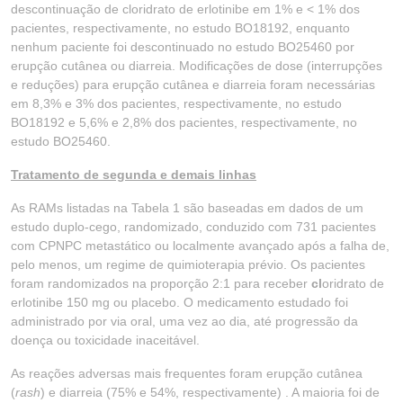
descontinuação de cloridrato de erlotinibe em 1% e < 1% dos
pacientes, respectivamente, no estudo BO18192, enquanto
nenhum paciente foi descontinuado no estudo BO25460 por
erupção cutânea ou diarreia. Modificações de dose (interrupções
e reduções) para erupção cutânea e diarreia foram necessárias
em 8,3% e 3% dos pacientes, respectivamente, no estudo
BO18192 e 5,6% e 2,8% dos pacientes, respectivamente, no
estudo BO25460.
Tratamento de segunda e demais linhas
As RAMs listadas na Tabela 1 são baseadas em dados de um
estudo duplo-cego, randomizado, conduzido com 731 pacientes
com CPNPC metastático ou localmente avançado após a falha de,
pelo menos, um regime de quimioterapia prévio. Os pacientes
foram randomizados na proporção 2:1 para receber
cl
oridrato de
erlotinibe 150 mg ou placebo. O medicamento estudado foi
administrado por via oral, uma vez ao dia, até progressão da
doença ou toxicidade inaceitável.
As reações adversas mais frequentes foram erupção cutânea
(
rash
) e diarreia (75% e 54%, respectivamente) . A maioria foi de