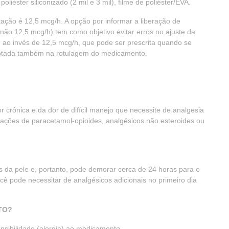
poliéster siliconizado (2 mil e 3 mil), filme de poliéster/EVA.
tação é 12,5 mcg/h. A opção por informar a liberação de
não 12,5 mcg/h) tem como objetivo evitar erros no ajuste da
ao invés de 12,5 mcg/h, que pode ser prescrita quando se
adotada também na rotulagem do medicamento.
r crônica e da dor de difícil manejo que necessite de analgesia
ações de paracetamol-opioides, analgésicos não esteroides ou
 da pele e, portanto, pode demorar cerca de 24 horas para o
você pode necessitar de analgésicos adicionais no primeiro dia
TO?
ensibilidade (alergia) ao medicamento.