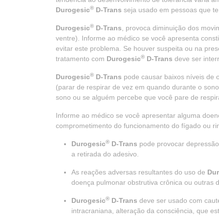
®
Durogesic
D-Trans
seja usado em pessoas que te
®
Durogesic
D-Trans
, provoca diminuição dos movim
ventre). Informe ao médico se você apresenta const
evitar este problema. Se houver suspeita ou na pre
®
tratamento com
Durogesic
D-Trans
deve ser inte
®
Durogesic
D-Trans
pode causar baixos níveis de
(parar de respirar de vez em quando durante o sono
sono ou se alguém percebe que você pare de respi
Informe ao médico se você apresentar alguma doen
comprometimento do funcionamento do fígado ou ri
®
Durogesic
D-Trans
pode provocar depressão 
a retirada do adesivo.
As reações adversas resultantes do uso de
Dur
doença pulmonar obstrutiva crônica ou outras
®
Durogesic
D-Trans
deve ser usado com caut
intracraniana, alteração da consciência, que 