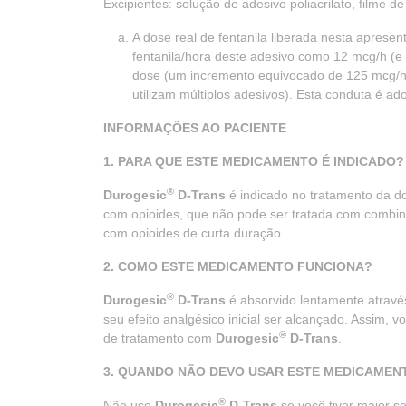
Excipientes: solução de adesivo poliacrilato, filme de 
A dose real de fentanila liberada nesta apresen
fentanila/hora deste adesivo como 12 mcg/h (e 
dose (um incremento equivocado de 125 mcg/h 
utilizam múltiplos adesivos). Esta conduta é 
INFORMAÇÕES AO PACIENTE
1. PARA QUE ESTE MEDICAMENTO É INDICADO?
®
Durogesic
D-Trans
é indicado no tratamento da do
com opioides, que não pode ser tratada com combin
com opioides de curta duração.
2. COMO ESTE MEDICAMENTO FUNCIONA?
®
Durogesic
D-Trans
é absorvido lentamente através
seu efeito analgésico inicial ser alcançado. Assim, 
®
de tratamento com
Durogesic
D-Trans
.
3. QUANDO NÃO DEVO USAR ESTE MEDICAMEN
®
Não use
Durogesic
D-Trans
se você tiver maior s