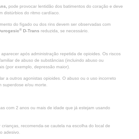
ans,
pode provocar lentidão dos batimentos do coração e deve
 distúrbios do ritmo cardíaco.
ento do fígado ou dos rins devem ser observadas com
®
urogesic
D-Trans
reduzida, se necessário.
 aparecer após administração repetida de opioides. Os riscos
amiliar de abuso de substâncias (incluindo abuso ou
is (por exemplo, depressão maior).
ar a outros agonistas opioides. O abuso ou o uso incorreto
m superdose e/ou morte.
nças com 2 anos ou mais de idade que já estejam usando
or crianças, recomenda-se cautela na escolha do local de
o adesivo.