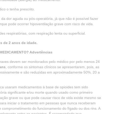
co o tenha prescrito.
o da dor aguda ou pós-operatória, já que não é possível fazer
que pode ocorrer hipoventilação grave com risco de vida.
des respiratórias, com respiração lenta ou superficial.
s de 2 anos de idade.
MEDICAMENTO? Advertências
raves devem ser monitorados pelo médico por pelo menos 24
ans
, conforme os sintomas clínicos se apresentarem, pois, as
ressivamente e são reduzidas em aproximadamente 50%, 20 a
a usaram medicamentos à base de opioides tem sido
tória significante e/ou morte quando usado como primeiro
ilação grave ou que pode causar risco de vida existe mesmo se
para iniciar o tratamento em pessoas que nunca receberam
m comprometimento do funcionamento do fígado ou dos rins. A
amplamente entre os pacientes. É recomendado que