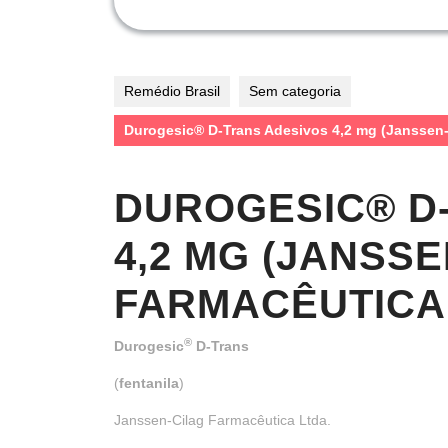
Remédio Brasil
Sem categoria
Durogesic® D-Trans Adesivos 4,2 mg (Janssen-
DUROGESIC® D
4,2 MG (JANSS
FARMACÊUTICA 
®
Durogesic
D-Trans
(
fentanila
)
Janssen-Cilag Farmacêutica Ltda.