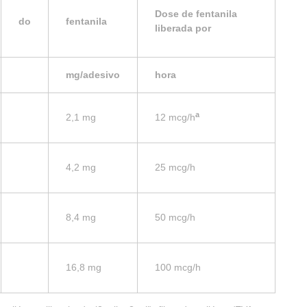
Dose de fentanila
do
fentanila
liberada por
mg/adesivo
hora
a
2,1 mg
12 mcg/h
4,2 mg
25 mcg/h
8,4 mg
50 mcg/h
16,8 mg
100 mcg/h