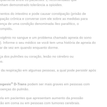
nham demonstrado tolerância a opioides.
entos do intestino e pode causar constipação (prisão de
ipação crônica e converse com ele sobre as medidas para
sença de uma condição denominada íleo paralítico, o
rrompido
.
 oxigênio no sangue e um problema chamado apneia do sono
). Informe o seu médico se você tem uma história de apneia do
rar de vez em quando enquanto dorme.
ça dos pulmões ou coração, lesão no cérebro ou
ns.
da respiração em algumas pessoas, a qual pode persistir após
®
ogesic
D-Trans
podem ser mais graves em pessoas com
 doenças do pulmão.
ela em pacientes que apresentam aumento da pressão
estão em coma ou em pessoas com tumores cerebrais.