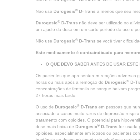
®
Não use
Durogesic
D-Trans
a menos que seu médi
®
Durogesic
D-Trans
não deve ser utilizado no alívi
um ajuste da dose em um curto período de uso e por
®
Não use
Durogesic
D-Trans
se você tiver dificulda
Este medicamento é contraindicado para menore
O QUE DEVO SABER ANTES DE USAR ESTE 
Os pacientes que apresentarem reações adversas g
®
horas ou mais após a remoção do
Durogesic
D-Tr
concentrações de fentanila no sangue baixam prog
27 horas mais tarde.
®
O uso de
Durogesic
D-Trans
em pessoas que nunc
associado a casos muito raros de depressão respira
tratamento com opioides. O potencial para hipovent
®
dose mais baixa de
Durogesic
D-Trans
for usada 
opioides, especialmente em idosos ou pacientes co
tendência ao desenvolvimento de tolerância varia 