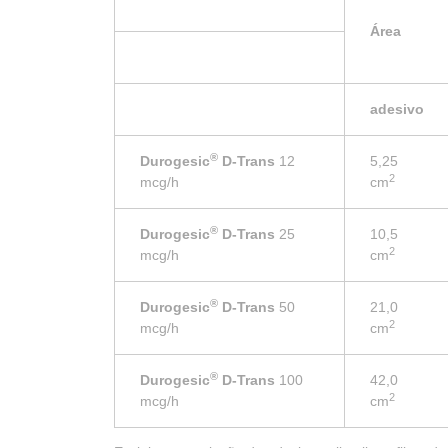
Área
adesivo
®
Durogesic
D-Trans
12
5,25
2
mcg/h
cm
®
Durogesic
D-Trans
25
10,5
2
mcg/h
cm
®
Durogesic
D-Trans
50
21,0
2
mcg/h
cm
®
Durogesic
D-Trans
100
42,0
2
mcg/h
cm