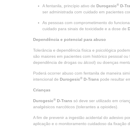
®
A fentanila, princípio ativo de
Durogesic
D-Tr
ser administrada com cuidado em pacientes com
As pessoas com comprometimento do funcionam
cuidado para sinais de toxicidade e a dose de
D
Dependência e potencial para abuso
Tolerância e dependência física e psicológica podem
são maiores em pacientes com histórico pessoal ou f
dependência de drogas ou álcool) ou doenças menta
Poderá ocorrer abuso com fentanila de maneira simil
®
intencional de
Durogesic
D-Trans
pode resultar e
Crianças
®
Durogesic
D-Trans
só deve ser utilizado em cria
analgésicos narcóticos (tolerantes a opioides).
A fim de prevenir a ingestão acidental do adesivo p
aplicação e o monitoramento cuidadoso da fixação d