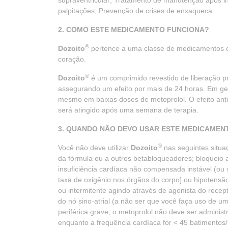
supraventricular; Tratamento de manutenção após in
palpitações; Prevenção de crises de enxaqueca.
2. COMO ESTE MEDICAMENTO FUNCIONA?
®
Dozoito
pertence a uma classe de medicamentos c
coração.
®
Dozoito
é um comprimido revestido de liberação p
assegurando um efeito por mais de 24 horas. Em gera
mesmo em baixas doses de metoprolol. O efeito anti
será atingido após uma semana de terapia.
3. QUANDO NÃO DEVO USAR ESTE MEDICAMEN
®
Você não deve utilizar
Dozoito
nas seguintes situa
da fórmula ou a outros betabloqueadores; bloqueio at
insuficiência cardíaca não compensada instável (ou
taxa de oxigênio nos órgãos do corpo] ou hipotensão
ou intermitente agindo através de agonista do recept
do nó sino-atrial (a não ser que você faça uso de 
periférica grave; o metoprolol não deve ser adminis
enquanto a frequência cardíaca for < 45 batimentos/