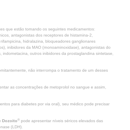
ntes que estão tomando os seguintes medicamentos:
ínicos, antagonistas dos receptores de histamina-2,
, rifampicina, hidralazina, bloqueadores ganglionares
rios), inibidores da MAO (monoaminoxidase), antagonistas do
os, indometacina, outros inibidores da prostaglandina sintetase,
omitantemente, não interrompa o tratamento de um desses
entar as concentrações de metoprolol no sangue e assim,
ntos para diabetes por via oral), seu médico pode precisar
®
e
Dozoito
pode apresentar níveis séricos elevados das
genase (LDH).