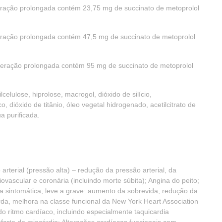
eração prolongada contém 23,75 mg de succinato de metoprolol
eração prolongada contém 47,5 mg de succinato de metoprolol
iberação prolongada contém 95 mg de succinato de metoprolol
lcelulose, hiprolose, macrogol, dióxido de silício,
, dióxido de titânio, óleo vegetal hidrogenado, acetilcitrato de
ua purificada.
arterial (pressão alta) – redução da pressão arterial, da
vascular e coronária (incluindo morte súbita); Angina do peito;
ica sintomática, leve a grave: aumento da sobrevida, redução da
rda, melhora na classe funcional da New York Heart Association
o ritmo cardíaco, incluindo especialmente taquicardia