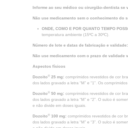
Informe ao seu médico ou cirurgião-dentista se
Não use medicamento sem o conhecimento do se
ONDE, COMO E POR QUANTO TEMPO POS
temperatura ambiente (15ºC a 30ºC).
Número de lote e datas de fabricação e validade
Não use medicamento com o prazo de validade v
Aspectos físicos
®
Dozoito
25 mg:
comprimidos revestidos de cor br
dos lados gravado a letra “M” e “1”. Os comprimidos
®
Dozoito
50 mg:
comprimidos revestidos de cor br
dos lados gravado a letra “M” e “2”. O sulco é somen
e não divide em doses iguais.
®
Dozoito
100 mg:
comprimidos revestidos de cor b
dos lados gravado a letra “M” e “3”. O sulco é somen