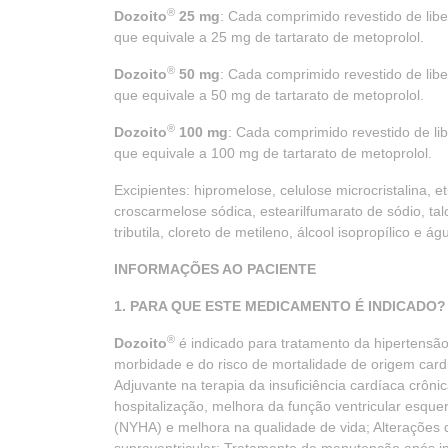
®
Dozoito
25 mg
: Cada comprimido revestido de lib
que equivale a 25 mg de tartarato de metoprolol.
®
Dozoito
50 mg
: Cada comprimido revestido de lib
que equivale a 50 mg de tartarato de metoprolol.
®
Dozoito
100 mg
: Cada comprimido revestido de l
que equivale a 100 mg de tartarato de metoprolol.
Excipientes: hipromelose, celulose microcristalina, eti
croscarmelose sódica, estearilfumarato de sódio, talco
tributila, cloreto de metileno, álcool isopropílico e ág
I
NFORMAÇÕES AO
P
ACIENTE
1. PARA QUE ESTE MEDICAMENTO É INDICADO?
®
Dozoito
é indicado para tratamento da hipertensão 
morbidade e do risco de mortalidade de origem cardio
Adjuvante na terapia da insuficiência cardíaca crôn
hospitalização, melhora da função ventricular esque
(NYHA) e melhora na qualidade de vida; Alterações d