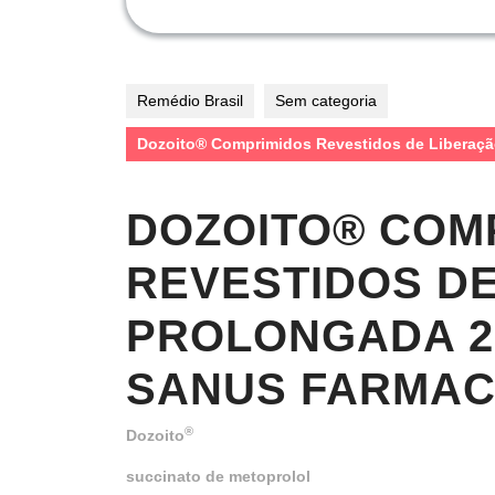
Remédio Brasil
Sem categoria
Dozoito® Comprimidos Revestidos de Liberaçã
DOZOITO® COM
REVESTIDOS D
PROLONGADA 2
SANUS FARMACÊ
®
Dozoito
succinato de metoprolol