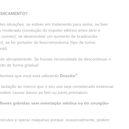
MEDICAMENTO?
es situações: se estiver em tratamento para asma; se tiver
 moderado (condução do impulso elétrico entre átrio e
o correto); se desenvolver um aumento de bradicardia
); se for portador de feocromocitoma (tipo de tumor,
nal).
ido abruptamente. Se houver necessidade de descontinuar o
eito de forma gradual.
®
dentista que você está utilizando
Dozoito
.
 lactação ao menos que o seu uso seja considerado essencial.
odem causar danos ao feto ou parto prematuro.
lheres grávidas sem orientação médica ou do cirurgião-
 veículos e operar máquinas porque, ocasionalmente, podem