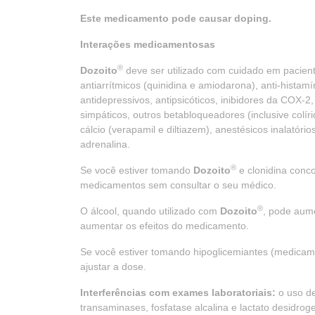
Este medicamento pode causar doping.
Interações medicamentosas
®
Dozoito
deve ser utilizado com cuidado em pacie
antiarrítmicos (quinidina e amiodarona), anti-histam
antidepressivos, antipsicóticos, inibidores da COX-2
simpáticos, outros betabloqueadores (inclusive colí
cálcio (verapamil e diltiazem), anestésicos inalatóri
adrenalina.
®
Se você estiver tomando
Dozoito
e clonidina conc
medicamentos sem consultar o seu médico.
®
O álcool, quando utilizado com
Dozoito
, pode aum
aumentar os efeitos do medicamento.
Se você estiver tomando hipoglicemiantes (medicame
ajustar a dose.
Interferências com exames laboratoriais:
o uso d
transaminases, fosfatase alcalina e lactato desidro