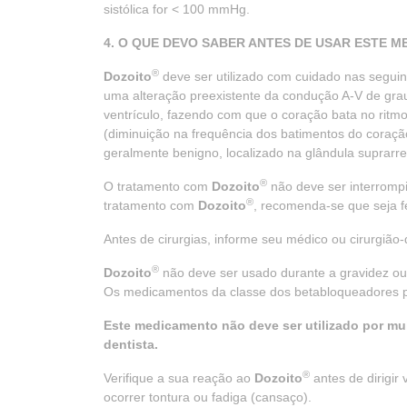
sistólica for < 100 mmHg.
4. O QUE DEVO SABER ANTES DE USAR ESTE 
®
Dozoito
deve ser utilizado com cuidado nas seguint
uma alteração preexistente da condução A-V de grau
ventrículo, fazendo com que o coração bata no ritm
(diminuição na frequência dos batimentos do coração
geralmente benigno, localizado na glândula suprarre
®
O tratamento com
Dozoito
não deve ser interromp
®
tratamento com
Dozoito
, recomenda-se que seja f
Antes de cirurgias, informe seu médico ou cirurgião-
®
Dozoito
não deve ser usado durante a gravidez ou
Os medicamentos da classe dos betabloqueadores p
Este medicamento não deve ser utilizado por mu
dentista.
®
Verifique a sua reação ao
Dozoito
antes de dirigir
ocorrer tontura ou fadiga (cansaço).