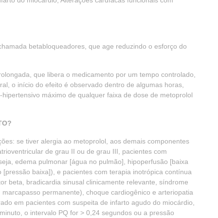
farto do miocárdio; Alterações cardíacas funcionais com
hamada betabloqueadores, que age reduzindo o esforço do
rolongada, que libera o medicamento por um tempo controlado,
l, o início do efeito é observado dentro de algumas horas,
-hipertensivo máximo de qualquer faixa de dose de metoprolol
TO?
ções: se tiver alergia ao metoprolol, aos demais componentes
rioventricular de grau II ou de grau III, pacientes com
 seja, edema pulmonar [água no pulmão], hipoperfusão [baixa
 [pressão baixa]), e pacientes com terapia inotrópica contínua
or beta, bradicardia sinusal clinicamente relevante, síndrome
um marcapasso permanente), choque cardiogênico e arteriopatia
trado em pacientes com suspeita de infarto agudo do miocárdio,
minuto, o intervalo PQ for > 0,24 segundos ou a pressão