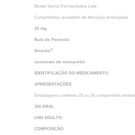
Biolab Sanus Farmacêutica Ltda.
Comprimidos revestidos de liberação prolongada
25 mg
Bula do Paciente
®
Dozoito
succinato de metoprolol
I
DENTIFICAÇÃO DO
M
EDICAMENTO
APRESENTAÇÕES
Embalagens contendo 20 ou 30 comprimidos revesti
VIA ORAL
USO ADULTO
COMPOSIÇÃO